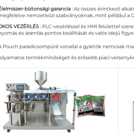
Élelmiszer-biztonsági garancia
: Az összes érintkező alka
megfelelve nemzetközi szabványoknak, mint például a 
OKOS VEZÉRLÉS
: PLC-vezérléssel és HMI felülettel szer
nyomás és áramlás pontos beállítását és valós idejű figye
A Pouch paradicsompüré vonallal a gyártók nemcsak m
folyamatos termékminőséget és erősebb piaci versenyké