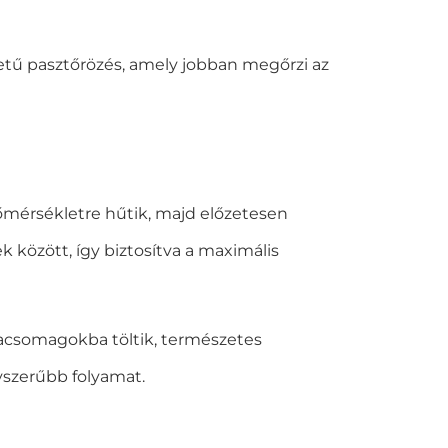
tű pasztőrözés, amely jobban megőrzi az
 hőmérsékletre hűtik, majd előzetesen
k között, így biztosítva a maximális
liacsomagokba töltik, természetes
yszerűbb folyamat.