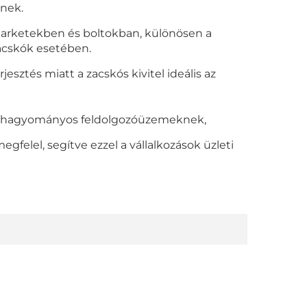
tnek.
marketekben és boltokban, különösen a
acskók esetében.
rjesztés miatt a zacskós kivitel ideális az
k hagyományos feldolgozóüzemeknek,
elel, segítve ezzel a vállalkozások üzleti