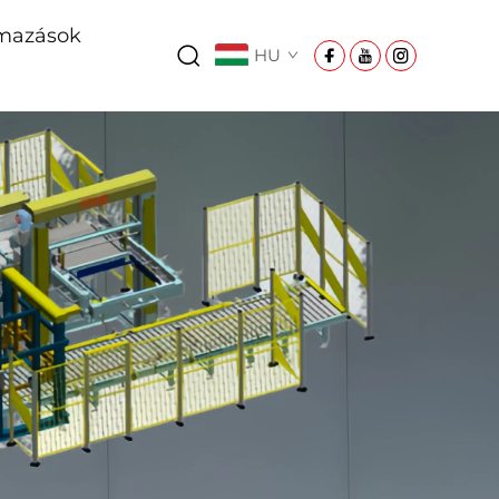
mazások
HU