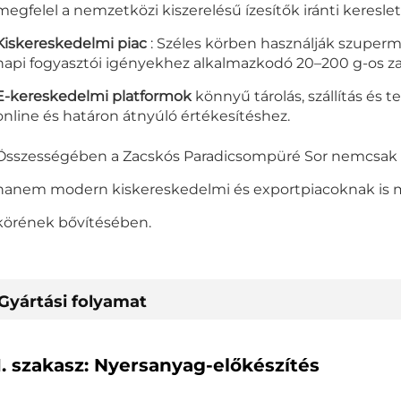
megfelel a nemzetközi kiszerelésű ízesítők iránti keresle
Kiskereskedelmi piac
: Széles körben használják szuper
napi fogyasztói igényekhez alkalmazkodó 20–200 g-os z
E-kereskedelmi platformok
könnyű tárolás, szállítás és te
online és határon átnyúló értékesítéshez.
Összességében a Zacskós Paradicsompüré Sor nemcsa
hanem modern kiskereskedelmi és exportpiacoknak is megf
körének bővítésében.
Gyártási folyamat
1. szakasz: Nyersanyag-előkészítés