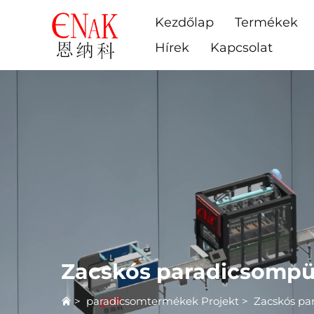
Kezdőlap
Termékek
Hírek
Kapcsolat
Zacskós paradicsompü
>
paradicsomtermékek Projekt
>
Zacskós pa