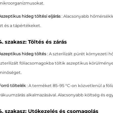
mikroorganizmusokat.
Aszeptikus hideg töltési eljárás
: Alacsonyabb hőmérsékle
ízt és a tápértékeket.
4. szakasz: Töltés és zárás
Aszeptikus hideg töltés
: A szterilizált pürét környezeti
szterilizált fóliacsomagokba töltik aszeptikus körülménye
minőséget.
Forró töltelék
: A terméket 85–95 °C-on közvetlenül a fó
vákuumzárás alkalmazásával. Alacsonyabb költség és eg
4. szakasz: Utókezelés és csomagolás