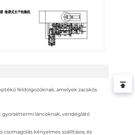
 léptékű feldolgozóknak, amelyek zacskós
ít gyorséttermi láncoknak, vendéglátó
s csomagolás kényelmes szállításra, és