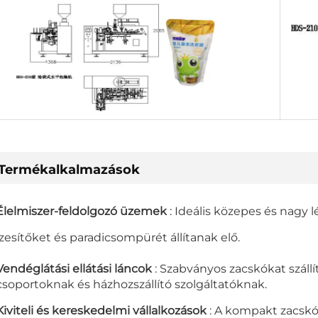
Termékalkalmazások
Élelmiszer-feldolgozó üzemek
: Ideális közepes és nagy
ízesítőket és paradicsompürét állítanak elő.
Vendéglátási ellátási láncok
: Szabványos zacskókat száll
csoportoknak és házhozszállító szolgáltatóknak.
Kiviteli és kereskedelmi vállalkozások
: A kompakt zacskó