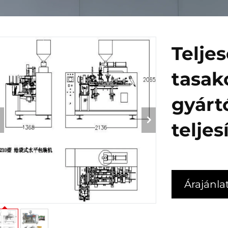
Telje
tasak
gyárt
telje
Árajánla