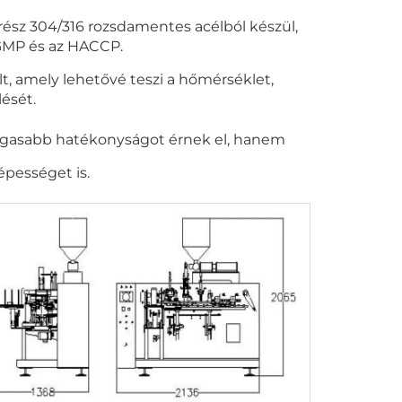
trész 304/316 rozsdamentes acélból készül,
GMP és az HACCP.
elt, amely lehetővé teszi a hőmérséklet,
lését.
agasabb hatékonyságot érnek el, hanem
pességet is.