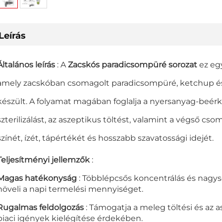
Leírás
Általános leírás
: A
Zacskós paradicsompüré sorozat
ez eg
amely zacskóban csomagolt paradicsompüré, ketchup és 
készült. A folyamat magában foglalja a nyersanyag-beérkez
szterilizálást, az aszeptikus töltést, valamint a végső csom
színét, ízét, tápértékét és hosszabb szavatossági idejét.
Teljesítményi jellemzők
:
Magas hatékonyság
: Többlépcsős koncentrálás és nagys
növeli a napi termelési mennyiséget.
Rugalmas feldolgozás
: Támogatja a meleg töltési és az 
piaci igények kielégítése érdekében.