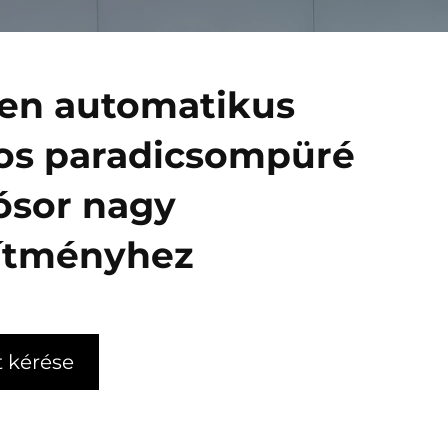
sen automatikus
os paradicsompüré
ósor nagy
sítményhez
t kérése