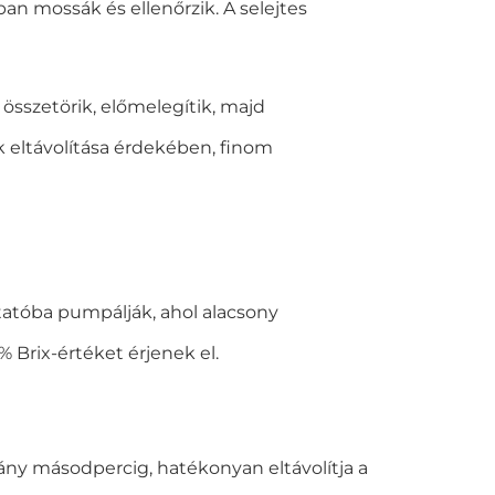
an mossák és ellenőrzik. A selejtes
sszetörik, előmelegítik, majd
 eltávolítása érdekében, finom
atóba pumpálják, ahol alacsony
% Brix-értéket érjenek el.
éhány másodpercig, hatékonyan eltávolítja a