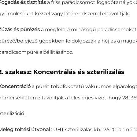
Fogadás és tisztítás
a friss paradicsomot fogadótartályokb
gyümölcsöket kézzel vagy látórendszerrel eltávolítják.
Zúzás és pürézés
a megfelelő minőségű paradicsomokat ö
püréző/befejező gépekben feldolgozzák a héj és a magok
paradicsompüré előállításához.
2. szakasz: Koncentrálás és szterilizálás
Koncentráció
a pürét többfokozatú vákuumos elpárologt
hőmérsékleten eltávolítják a felesleges vizet, hogy 28–36
Sterilizáció
:
Meleg töltési útvonal
: UHT szterilizálás kb. 135 °C-on n