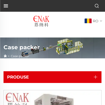
RO
Case packer
>
Case packer
PRODUSE