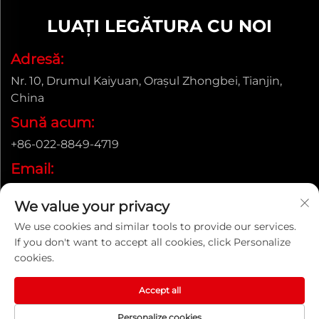
LUAȚI LEGĂTURA CU NOI
Adresă:
Nr. 10, Drumul Kaiyuan, Orașul Zhongbei, Tianjin,
China
Sună acum:
+86-022-8849-4719
Email:
[email protected]
We value your privacy
We use cookies and similar tools to provide our services.
If you don't want to accept all cookies, click Personalize
Drepturi de autor © ENAK (Tianjin) Automation Equipment
cookies.
Co.,Ltd. |
Politica de confidențialitate
Accept all
Personalize cookies