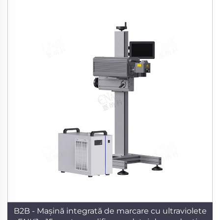
B2B - Mașină integrată de marcare cu ultraviolete