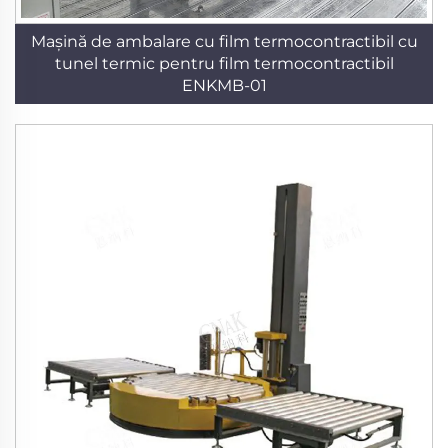
Mașină de ambalare cu film termocontractibil cu
tunel termic pentru film termocontractibil
ENKMB-01