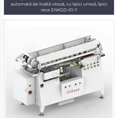
automată de înaltă viteză, cu lipici umed, lipici
rece ENKGD-01-Y