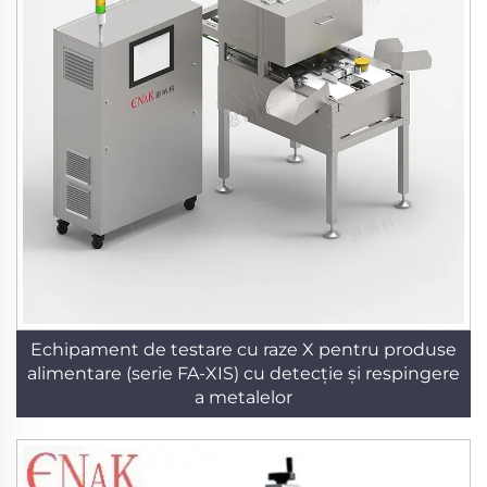
Echipament de testare cu raze X pentru produse
alimentare (serie FA-XIS) cu detecție și respingere
a metalelor