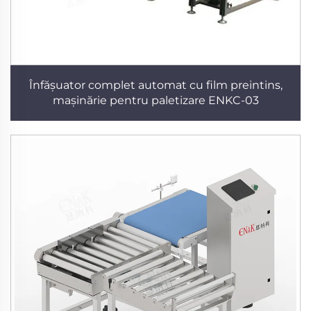
Înfășuator complet automat cu film preintins,
mașinărie pentru paletizare ENKC-03