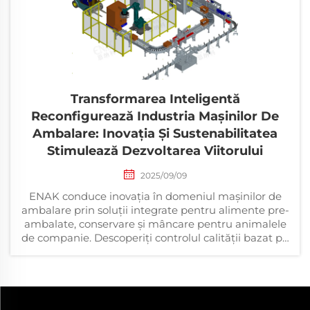
Transformarea Inteligentă
Reconfigurează Industria Mașinilor De
Ambalare: Inovația Și Sustenabilitatea
Stimulează Dezvoltarea Viitorului
2025/09/09
ENAK conduce inovația în domeniul mașinilor de
ambalare prin soluții integrate pentru alimente pre-
ambalate, conservare și mâncare pentru animalele
de companie. Descoperiți controlul calității bazat pe
inteligență artificială, designul durabil și
automatizarea personalizabilă pentru piețele
globale.