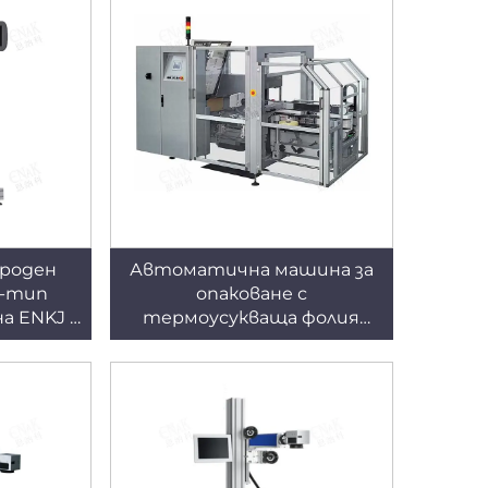
ероден
Автоматична машина за
т-тип
опаковане с
 ENKJ -
термоусукваща фолия
чатане
ENKZ-03
ни