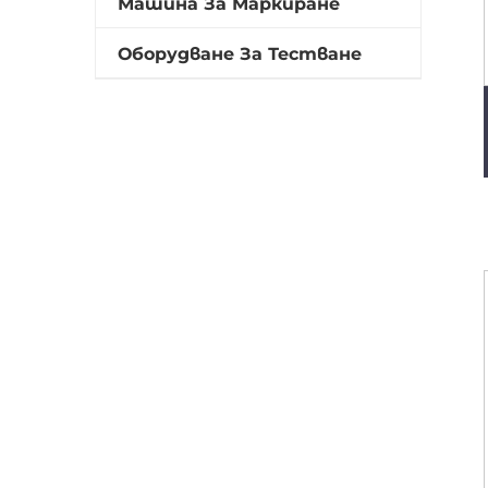
Машина За Маркиране
Оборудване За Тестване