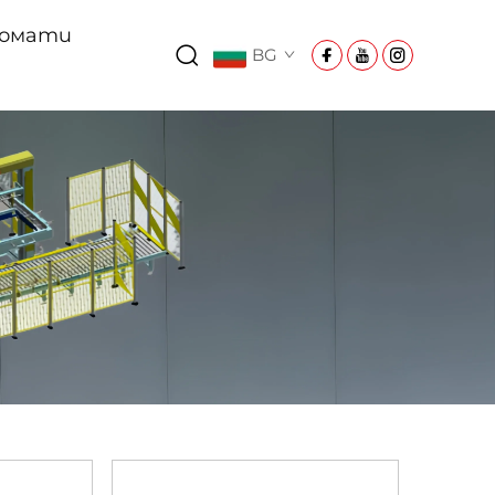
Домати
BG