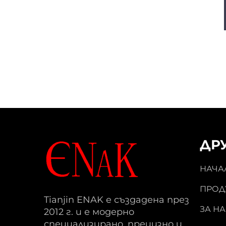
ДР
НАЧА
ПРОД
Tianjin ENAK е създадена през
ЗА НА
2012 г. и е модерно
специализирано, прецизно и