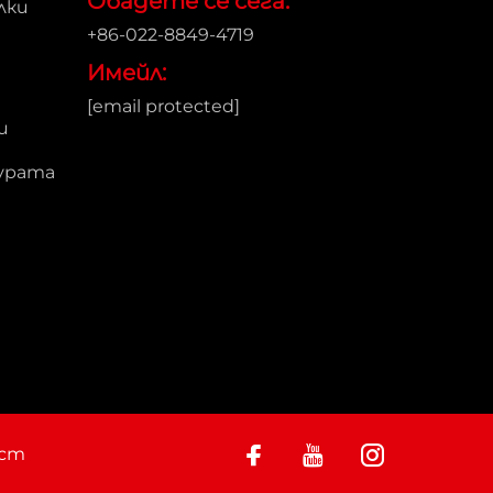
Обадете се сега:
лки
+86-022-8849-4719
Имейл:
[email protected]
и
журата
ост