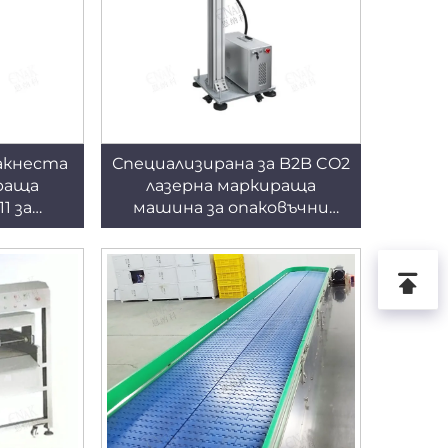
акнеста
Специализирана за B2B CO2
раща
лазерна маркираща
1 за
машина за опаковъчни
омана
материали ENKJ-12