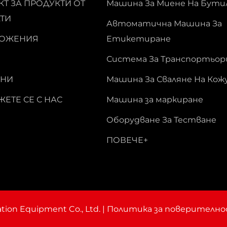
Т ЗА ПРОДУКТИ ОТ
Машина За Миене На Бути
ТИ
Автоматична Машина За
ОЖЕНИЯ
Етикетиране
Система За Транспортьор
НИ
Машина За Сваляне На Ко
ЕТЕ СЕ С НАС
Машина за маркиране
Оборудване За Тестване
ПОВЕЧЕ+
on Equipment Co., Ltd. |
Политика за поверителн