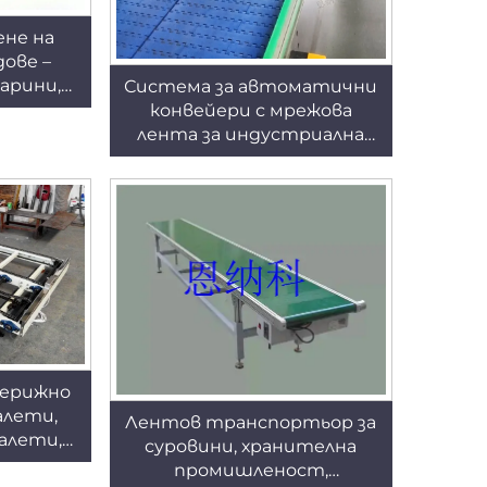
не на
ове –
арини,
Система за автоматични
е на
конвейери с мрежова
P-01
лента за индустриална
автоматизация ENKS-04
верижно
алети,
Лентов транспортьор за
палети,
суровини, хранителна
р за
промишленост,