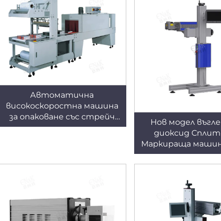
Автоматична
високоскоростна машина
за опаковане със стрейч
Нов модел въгл
фолия LC-MB6535
диоксид Спли
Маркираща машина
13 за лазерно пе
върху кашо