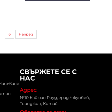
NKS-01
производствена линия,
опаковъчна машина ENKS-
03
.
6
Напред
СВЪРЖЕТЕ СЕ С
НАС
Напъване
Адрес:
артон
№10 Кайюан Роуд, град Чжунбей,
Тианджин, Китай