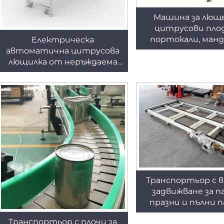
Машина за люще
цитрусови плод
портокали, манд
Електрическа
уред за лющен
автоматична цитрусова
цитруси ENKB
лющилка от неръждаема
стомана ENKBP-01
Транспортьор с 
задвижване за п
празни и пълни 
транспортьо
Транспортьор с плочи за