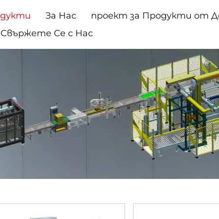
одукти
За Нас
проект за Продукти от 
Свържете Се с Нас