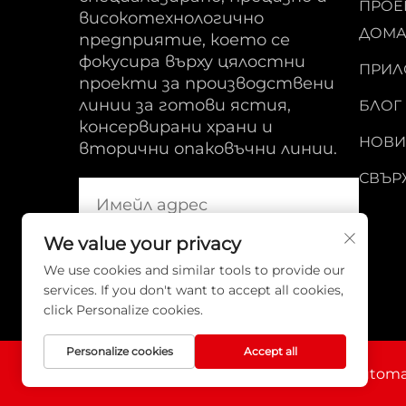
ПРОЕК
високотехнологично
ДОМА
предприятие, което се
фокусира върху цялостни
ПРИЛ
проекти за производствени
линии за готови ястия,
БЛОГ
консервирани храни и
НОВИ
вторични опаковъчни линии.
СВЪРЖ
We value your privacy
We use cookies and similar tools to provide our
services. If you don't want to accept all cookies,
click Personalize cookies.
Personalize cookies
Accept all
Авторско право © ENAK (Тианджин) Automati