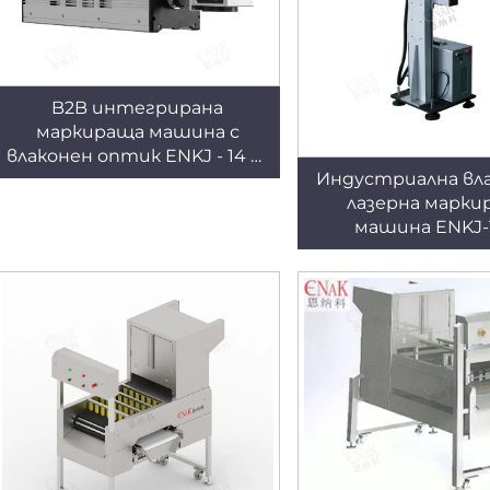
B2B интегрирана
маркираща машина с
влаконен оптик ENKJ - 14 за
Индустриална вл
онлайн лазерно печатане
лазерна марки
върху хранителни
машина ENKJ-1
пластмасови опаковки
неръждаема ст