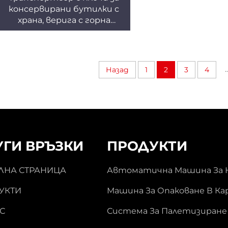
палетизатор E
консервирани бутилки с
храна, верига с горна
решетка, за промишлена
опаковъчна линия ENKS-02
..
Назад
1
2
3
4
УГИ ВРЪЗКИ
ПРОДУКТИ
ЛНА СТРАНИЦА
Автоматична Машина За 
УКТИ
Машина За Опаковане В К
С
Система За Палетизиране