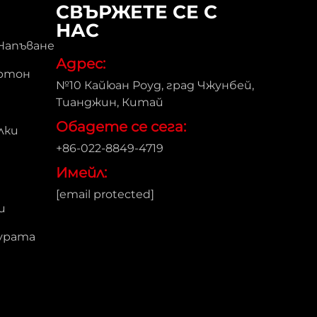
СВЪРЖЕТЕ СЕ С
НАС
Напъване
Адрес:
артон
№10 Кайюан Роуд, град Чжунбей,
Тианджин, Китай
Обадете се сега:
лки
+86-022-8849-4719
Имейл:
[email protected]
и
журата