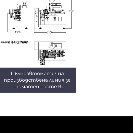
Пълноавтоматична
производствена линия за
томатен пасте в
торбички за висок
капацитет