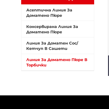
ОТ ДОМАТИ
Асептична Линия За
Доматено Пюре
Консервирана Линия За
Доматено Пюре
Линия За Доматен Сос/
Кетчуп В Сашети
Линия За Доматено Пюре В
Торбички