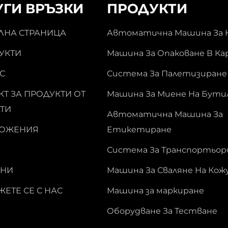
УГИ ВРЪЗКИ
ПРОДУКТИ
ЛНА СТРАНИЦА
Автоматична Машина За 
УКТИ
Машина За Опаковане В К
С
Система За Палетизиране
Т ЗА ПРОДУКТИ ОТ
Машина За Миене На Бути
ТИ
Автоматична Машина За
ОЖЕНИЯ
Етикетиране
Система За Транспортьор
НИ
Машина За Сваляне На Ко
ЕТЕ СЕ С НАС
Машина за маркиране
Оборудване За Тестване