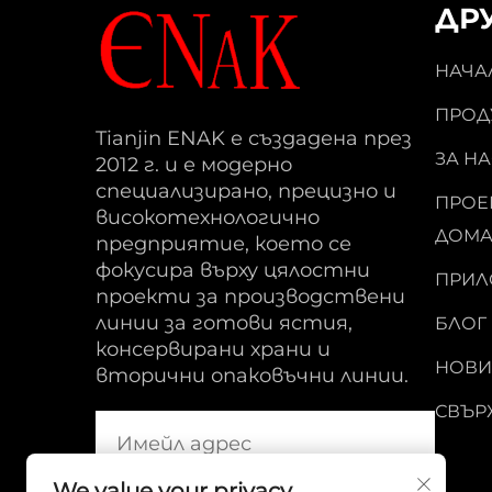
ДР
НАЧА
ПРОД
Tianjin ENAK е създадена през
ЗА НА
2012 г. и е модерно
специализирано, прецизно и
ПРОЕК
високотехнологично
ДОМА
предприятие, което се
фокусира върху цялостни
ПРИЛ
проекти за производствени
линии за готови ястия,
БЛОГ
консервирани храни и
НОВИ
вторични опаковъчни линии.
СВЪРЖ
We value your privacy