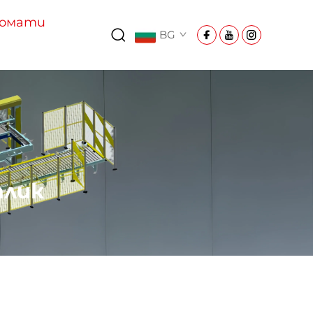
Домати
BG
плик