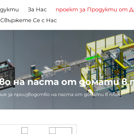
одукти
За Нас
проект за Продукти от 
Свържете Се с Нас
во на паста от домати в 
ия за производство на паста от домати в плик