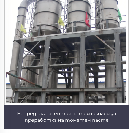
Напреднала асептична технология за
преработка на томатен пасте