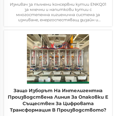
Измивач за пълнени консервни кутии ENKQ01
за млечни и напиткови кутии с
многостепенна хигиенична система за
измиване, енергоспестяващ дизайн и
автоматизирана интеграция в
производствена линия от производителя
Тяньцзин ЕНАК
Защо Изборът На Интелигентна
Производствена Линия За Опаковки Е
Съществен За Цифровата
Трансформация В Производството?