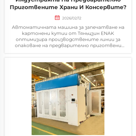
Приготвените Храни И Консервите?
2026/02/12
Автоматичната машина за запечатване на
картонени кутии от Тяньцзин ENAK
оптимизира производствените линии за
опаковане на предварително приготвени
ястия и консервирана храна със скорост 25
кутии/мин и качество 99,9 %.