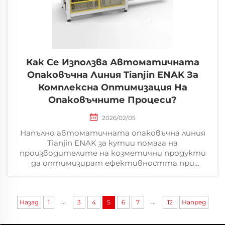
Как Се Използва Автоматичната
Опаковъчна Линия Tianjin ENAK За
Комплексна Оптимизация На
Опаковъчните Процеси?
2026/02/05
Напълно автоматичната опаковъчна линия
Tianjin ENAK за кутии помага на
производителите на козметични продукти
да оптимизират ефективността при
опаковането в кутии, да защитават
продуктите и да намалят ръчния труд.
...
...
Назад
1
3
4
5
6
7
12
Напред