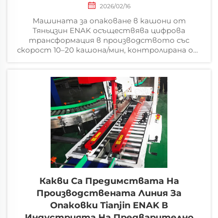
2026/02/16
Машината за опаковане в кашони от
Тяньцзин ENAK осъществява цифрова
трансформация в производството със
скорост 10–20 кашона/мин, контролирана от
PLC, и спестява 40 % пространство за
производствени линии за шампоани.
Какви Са Предимствата На
Производствената Линия За
Опаковки Tianjin ENAK В
Индустрията На Предварително