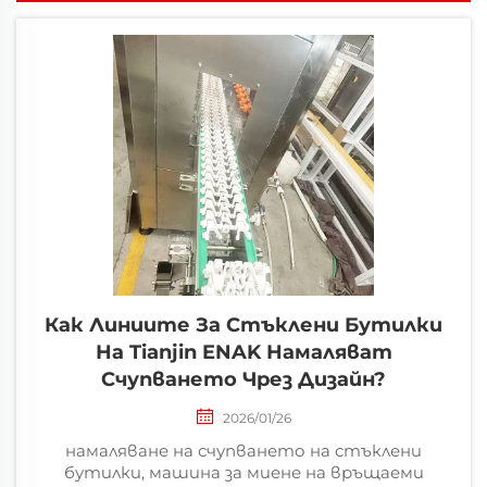
Как Линиите За Стъклени Бутилки
На Tianjin ENAK Намаляват
Счупването Чрез Дизайн?
2026/01/26
намаляване на счупването на стъклени
бутилки, машина за миене на връщаеми