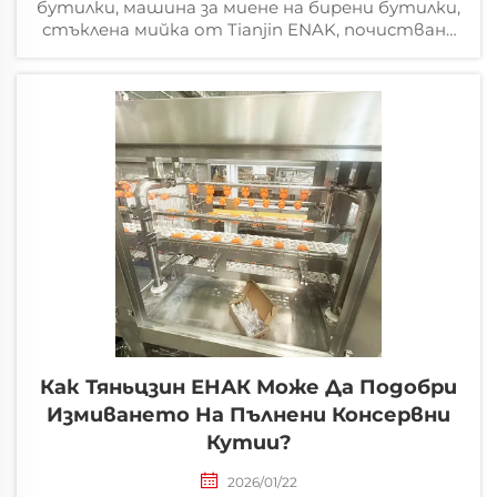
бутилки, машина за миене на бирени бутилки,
стъклена мийка от Tianjin ENAK, почистване
на бутилки за пивоварство
Как Тяньцзин ЕНАК Може Да Подобри
Измиването На Пълнени Консервни
Кутии?
2026/01/22