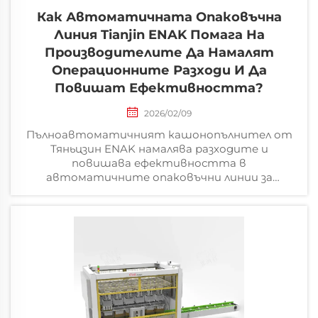
Как Автоматичната Опаковъчна
Линия Tianjin ENAK Помага На
Производителите Да Намалят
Операционните Разходи И Да
Повишат Ефективността?
2026/02/09
Пълноавтоматичният кашонопълнител от
Тяньцзин ENAK намалява разходите и
повишава ефективността в
автоматичните опаковъчни линии за
производители на храни, напитки, битови
химикали и фармацевтични продукти.