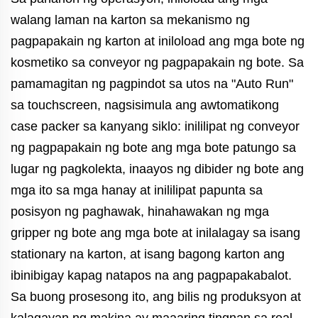
walang laman na karton sa mekanismo ng
pagpapakain ng karton at iniloload ang mga bote ng
kosmetiko sa conveyor ng pagpapakain ng bote. Sa
pamamagitan ng pagpindot sa utos na "Auto Run"
sa touchscreen, nagsisimula ang awtomatikong
case packer sa kanyang siklo: inililipat ng conveyor
ng pagpapakain ng bote ang mga bote patungo sa
lugar ng pagkolekta, inaayos ng dibider ng bote ang
mga ito sa mga hanay at inililipat papunta sa
posisyon ng paghawak, hinahawakan ng mga
gripper ng bote ang mga bote at inilalagay sa isang
stationary na karton, at isang bagong karton ang
ibinibigay kapag natapos na ang pagpapakabalot.
Sa buong prosesong ito, ang bilis ng produksyon at