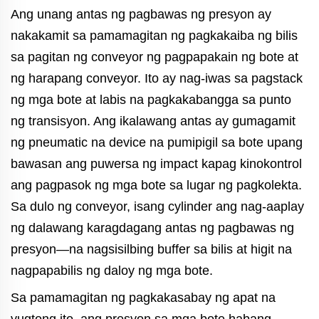
Ang unang antas ng pagbawas ng presyon ay
nakakamit sa pamamagitan ng pagkakaiba ng bilis
sa pagitan ng conveyor ng pagpapakain ng bote at
ng harapang conveyor. Ito ay nag-iwas sa pagstack
ng mga bote at labis na pagkakabangga sa punto
ng transisyon. Ang ikalawang antas ay gumagamit
ng pneumatic na device na pumipigil sa bote upang
bawasan ang puwersa ng impact kapag kinokontrol
ang pagpasok ng mga bote sa lugar ng pagkolekta.
Sa dulo ng conveyor, isang cylinder ang nag-aaplay
ng dalawang karagdagang antas ng pagbawas ng
presyon—na nagsisilbing buffer sa bilis at higit na
nagpapabilis ng daloy ng mga bote.
Sa pamamagitan ng pagkakasabay ng apat na