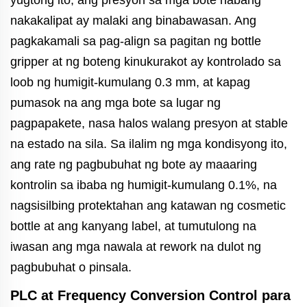
yugtong ito, ang presyon sa mga bote habang
nakakalipat ay malaki ang binabawasan. Ang
pagkakamali sa pag-align sa pagitan ng bottle
gripper at ng boteng kinukurakot ay kontrolado sa
loob ng humigit-kumulang 0.3 mm, at kapag
pumasok na ang mga bote sa lugar ng
pagpapakete, nasa halos walang presyon at stable
na estado na sila. Sa ilalim ng mga kondisyong ito,
ang rate ng pagbubuhat ng bote ay maaaring
kontrolin sa ibaba ng humigit-kumulang 0.1%, na
nagsisilbing protektahan ang katawan ng cosmetic
bottle at ang kanyang label, at tumutulong na
iwasan ang mga nawala at rework na dulot ng
pagbubuhat o pinsala.
PLC at Frequency Conversion Control para