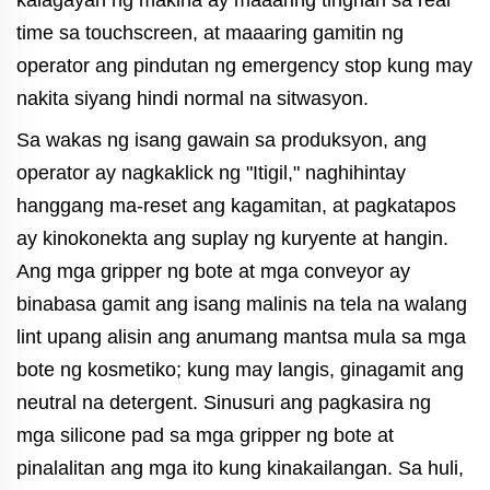
kalagayan ng makina ay maaaring tingnan sa real
time sa touchscreen, at maaaring gamitin ng
operator ang pindutan ng emergency stop kung may
nakita siyang hindi normal na sitwasyon.
Sa wakas ng isang gawain sa produksyon, ang
operator ay nagkaklick ng "Itigil," naghihintay
hanggang ma-reset ang kagamitan, at pagkatapos
ay kinokonekta ang suplay ng kuryente at hangin.
Ang mga gripper ng bote at mga conveyor ay
binabasa gamit ang isang malinis na tela na walang
lint upang alisin ang anumang mantsa mula sa mga
bote ng kosmetiko; kung may langis, ginagamit ang
neutral na detergent. Sinusuri ang pagkasira ng
mga silicone pad sa mga gripper ng bote at
pinalalitan ang mga ito kung kinakailangan. Sa huli,