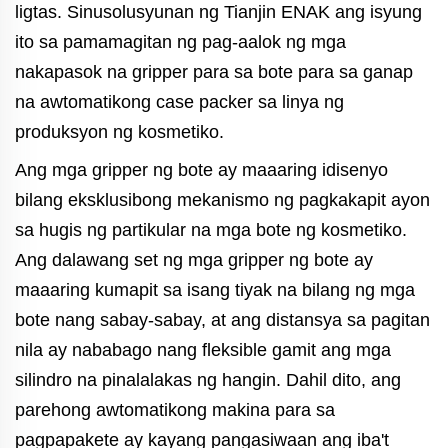
ligtas. Sinusolusyunan ng Tianjin ENAK ang isyung
ito sa pamamagitan ng pag-aalok ng mga
nakapasok na gripper para sa bote para sa ganap
na awtomatikong case packer sa linya ng
produksyon ng kosmetiko.
Ang mga gripper ng bote ay maaaring idisenyo
bilang eksklusibong mekanismo ng pagkakapit ayon
sa hugis ng partikular na mga bote ng kosmetiko.
Ang dalawang set ng mga gripper ng bote ay
maaaring kumapit sa isang tiyak na bilang ng mga
bote nang sabay-sabay, at ang distansya sa pagitan
nila ay nababago nang fleksible gamit ang mga
silindro na pinalalakas ng hangin. Dahil dito, ang
parehong awtomatikong makina para sa
pagpapakete ay kayang pangasiwaan ang iba't