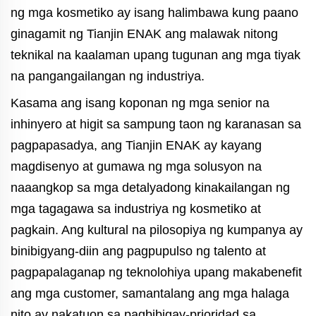
ng mga kosmetiko ay isang halimbawa kung paano
ginagamit ng Tianjin ENAK ang malawak nitong
teknikal na kaalaman upang tugunan ang mga tiyak
na pangangailangan ng industriya.
Kasama ang isang koponan ng mga senior na
inhinyero at higit sa sampung taon ng karanasan sa
pagpapasadya, ang Tianjin ENAK ay kayang
magdisenyo at gumawa ng mga solusyon na
naaangkop sa mga detalyadong kinakailangan ng
mga tagagawa sa industriya ng kosmetiko at
pagkain. Ang kultural na pilosopiya ng kumpanya ay
binibigyang-diin ang pagpupulso ng talento at
pagpapalaganap ng teknolohiya upang makabenefit
ang mga customer, samantalang ang mga halaga
nito ay nakatuon sa pagbibigay-prioridad sa