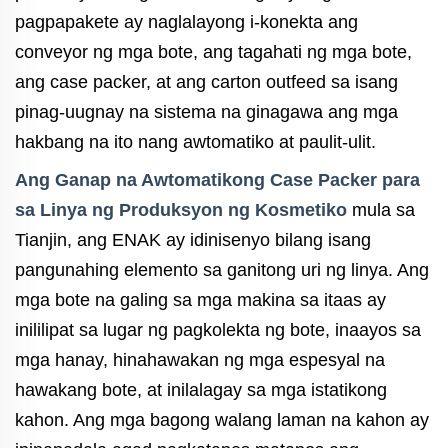
pagpapakete ay naglalayong i-konekta ang
conveyor ng mga bote, ang tagahati ng mga bote,
ang case packer, at ang carton outfeed sa isang
pinag-uugnay na sistema na ginagawa ang mga
hakbang na ito nang awtomatiko at paulit-ulit.
Ang Ganap na Awtomatikong Case Packer para
sa Linya ng Produksyon ng Kosmetiko
mula sa
Tianjin, ang ENAK ay idinisenyo bilang isang
pangunahing elemento sa ganitong uri ng linya. Ang
mga bote na galing sa mga makina sa itaas ay
inililipat sa lugar ng pagkolekta ng bote, inaayos sa
mga hanay, hinahawakan ng mga espesyal na
hawakang bote, at inilalagay sa mga istatikong
kahon. Ang mga bagong walang laman na kahon ay