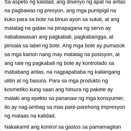
Sa aspeto ng kalidad, ang disenyo ng apat na antas
na pagbawas ng presyon, ang mga pumipigil na
kuko para sa bote na binuo ayon sa sukat, at ang
matatag na galaw na pinapagana ng servo ay
nababawasan ang pagkabali, pagkabangga, at
pinsala sa label ng bote. Ang mga bote ay pumasok
sa mga karton nang may matatag na posisyon, at
ang rate ng pagkabali ng bote ay kontrolado sa
mababang antas, na nagpapababa ng kailangang
ulitin at ng basura. Para sa mga produkto ng
kosmetiko kung saan ang hitsura ng pakete ay
malaki ang epekto sa pananaw ng mga konsyumer,
ito ay nag-ambag sa mas pare-parehong impresyon
ng mataas na kalidad.
Nakakamit ang kontrol sa gastos sa pamamagitan