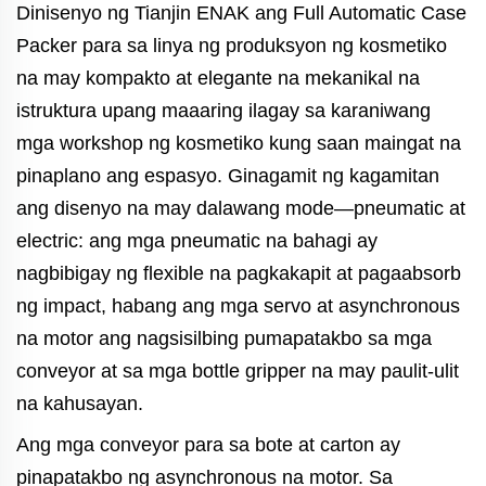
Dinisenyo ng Tianjin ENAK ang Full Automatic Case
Packer para sa linya ng produksyon ng kosmetiko
na may kompakto at elegante na mekanikal na
istruktura upang maaaring ilagay sa karaniwang
mga workshop ng kosmetiko kung saan maingat na
pinaplano ang espasyo. Ginagamit ng kagamitan
ang disenyo na may dalawang mode—pneumatic at
electric: ang mga pneumatic na bahagi ay
nagbibigay ng flexible na pagkakapit at pagaabsorb
ng impact, habang ang mga servo at asynchronous
na motor ang nagsisilbing pumapatakbo sa mga
conveyor at sa mga bottle gripper na may paulit-ulit
na kahusayan.
Ang mga conveyor para sa bote at carton ay
pinapatakbo ng asynchronous na motor. Sa