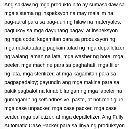
Ang saklaw ng mga produkto nito ay sumasaklaw sa
mga sistema ng inspeksyon na may malalim na
pag-aaral para sa pag-uuri ng hilaw na materyales,
pagtukoy sa mga dayuhang bagay, at inspeksyon
ng mga code; kagamitan para sa produksyon ng
mga nakatatalang pagkain tulad ng mga depalletizer
ng walang laman na lata, mga washer ng bote, mga
peeler, mga machine para sa paghahati, mga filler
ng lata, mga sterilizer, at mga kagamitan para sa
pagpapadaloy; gayundin ang mga makina para sa
pakikipagbalot na kinabibilangan ng mga labeler na
gumagamit ng self-adhesive, paste, at hot-melt glue,
mga case unpacker, mga case packer, mga case
sealer, mga palletizer, at mga depalletizer. Ang Fully
Automatic Case Packer para sa linya ng produksyon