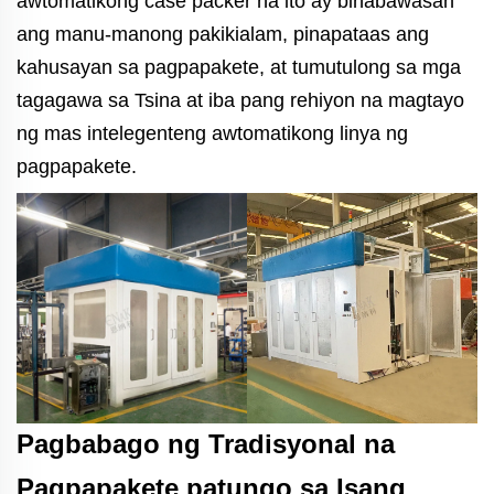
awtomatikong case packer na ito ay binabawasan
ang manu-manong pakikialam, pinapataas ang
kahusayan sa pagpapakete, at tumutulong sa mga
tagagawa sa Tsina at iba pang rehiyon na magtayo
ng mas intelegenteng awtomatikong linya ng
pagpapakete.
Pagbabago ng Tradisyonal na
Pagpapakete patungo sa Isang