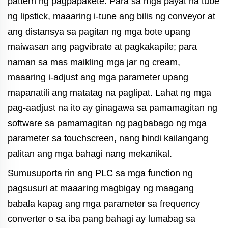
pattern ng pagpapakete. Para sa mga payat na tube
ng lipstick, maaaring i-tune ang bilis ng conveyor at
ang distansya sa pagitan ng mga bote upang
maiwasan ang pagvibrate at pagkakapile; para
naman sa mas maikling mga jar ng cream,
maaaring i-adjust ang mga parameter upang
mapanatili ang matatag na paglipat. Lahat ng mga
pag-aadjust na ito ay ginagawa sa pamamagitan ng
software sa pamamagitan ng pagbabago ng mga
parameter sa touchscreen, nang hindi kailangang
palitan ang mga bahagi nang mekanikal.
Sumusuporta rin ang PLC sa mga function ng
pagsusuri at maaaring magbigay ng maagang
babala kapag ang mga parameter sa frequency
converter o sa iba pang bahagi ay lumabag sa