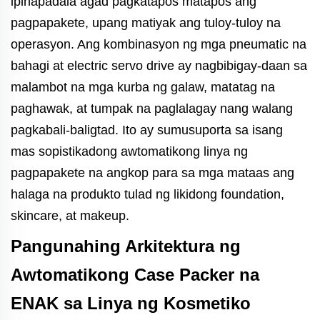
ipinapadala agad pagkatapos matapos ang
pagpapakete, upang matiyak ang tuloy-tuloy na
operasyon. Ang kombinasyon ng mga pneumatic na
bahagi at electric servo drive ay nagbibigay-daan sa
malambot na mga kurba ng galaw, matatag na
paghawak, at tumpak na paglalagay nang walang
pagkabali-baligtad. Ito ay sumusuporta sa isang
mas sopistikadong awtomatikong linya ng
pagpapakete na angkop para sa mga mataas ang
halaga na produkto tulad ng likidong foundation,
skincare, at makeup.
Pangunahing Arkitektura ng
Awtomatikong Case Packer na
ENAK sa Linya ng Kosmetiko