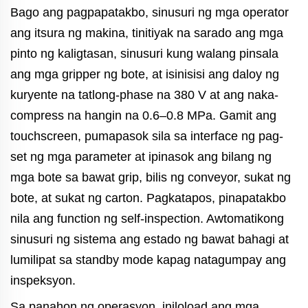
Bago ang pagpapatakbo, sinusuri ng mga operator
ang itsura ng makina, tinitiyak na sarado ang mga
pinto ng kaligtasan, sinusuri kung walang pinsala
ang mga gripper ng bote, at isinisisi ang daloy ng
kuryente na tatlong-phase na 380 V at ang naka-
compress na hangin na 0.6–0.8 MPa. Gamit ang
touchscreen, pumapasok sila sa interface ng pag-
set ng mga parameter at ipinasok ang bilang ng
mga bote sa bawat grip, bilis ng conveyor, sukat ng
bote, at sukat ng carton. Pagkatapos, pinapatakbo
nila ang function ng self-inspection. Awtomatikong
sinusuri ng sistema ang estado ng bawat bahagi at
lumilipat sa standby mode kapag natagumpay ang
inspeksyon.
Sa panahon ng operasyon, iniloload ang mga