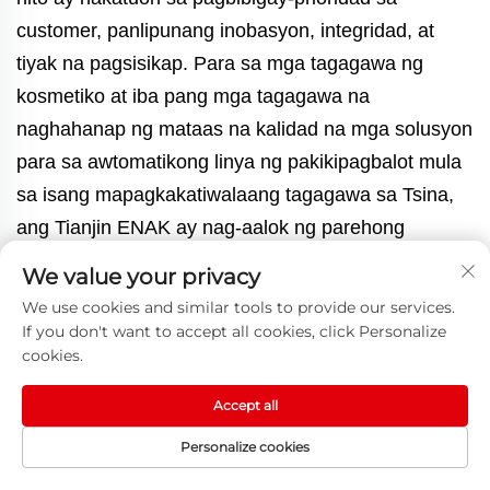
customer, panlipunang inobasyon, integridad, at
tiyak na pagsisikap. Para sa mga tagagawa ng
kosmetiko at iba pang mga tagagawa na
naghahanap ng mataas na kalidad na mga solusyon
para sa awtomatikong linya ng pakikipagbalot mula
sa isang mapagkakatiwalaang tagagawa sa Tsina,
ang Tianjin ENAK ay nag-aalok ng parehong
kagamitan at suportang teknikal na umaayon sa
We value your privacy
mga layuning pangmatagalan sa produksyon.
We use cookies and similar tools to provide our services.
If you don't want to accept all cookies, click Personalize
Nakaraan:
Paano Tumutulong Ang Tianjin ENAK Automatic Packaging Line Sa Mga Tagagawa Upang Bawasan Ang Operasyonal Na Gastos At Pataasin Ang Kawastuhan?
cookies.
Susunod:
Paano Nakakatugon Ang Tianjin ENAK Na Awtomatikong Makina Para Sa Paglalagay Ng Label Sa Bote Ng Tubig Sa Mga Pangangailangan Sa Paglalagay Ng Label Para Sa Iba't Ibang Uri Ng Bote?
Accept all
Personalize cookies