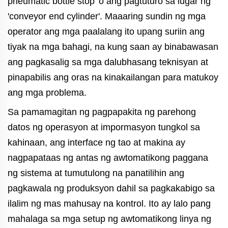
pneumatic bottle stop' o ang pagtuturo sa lugar ng
'conveyor end cylinder'. Maaaring sundin ng mga
operator ang mga paalalang ito upang suriin ang
tiyak na mga bahagi, na kung saan ay binabawasan
ang pagkasalig sa mga dalubhasang teknisyan at
pinapabilis ang oras na kinakailangan para matukoy
ang mga problema.
Sa pamamagitan ng pagpapakita ng parehong
datos ng operasyon at impormasyon tungkol sa
kahinaan, ang interface ng tao at makina ay
nagpapataas ng antas ng awtomatikong paggana
ng sistema at tumutulong na panatilihin ang
pagkawala ng produksyon dahil sa pagkakabigo sa
ilalim ng mas mahusay na kontrol. Ito ay lalo pang
mahalaga sa mga setup ng awtomatikong linya ng