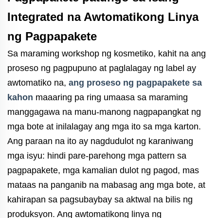
Integrated na Awtomatikong Linya
ng Pagpapakete
Sa maraming workshop ng kosmetiko, kahit na ang
proseso ng pagpupuno at paglalagay ng label ay
awtomatiko na,
ang proseso ng pagpapakete sa
kahon
maaaring pa ring umaasa sa maraming
manggagawa na manu-manong nagpapangkat ng
mga bote at inilalagay ang mga ito sa mga karton.
Ang paraan na ito ay nagdudulot ng karaniwang
mga isyu: hindi pare-parehong mga pattern sa
pagpapakete, mga kamalian dulot ng pagod, mas
mataas na panganib na mabasag ang mga bote, at
kahirapan sa pagsubaybay sa aktwal na bilis ng
produksyon. Ang awtomatikong linya ng