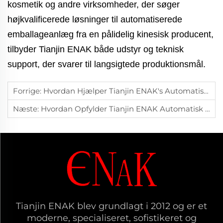
kosmetik og andre virksomheder, der søger
højkvalificerede løsninger til automatiserede
emballageanlæg fra en pålidelig kinesisk producent,
tilbyder Tianjin ENAK både udstyr og teknisk
support, der svarer til langsigtede produktionsmål.
Forrige:
Hvordan Hjælper Tianjin ENAK's Automatiske Emballagelinje Producenter Med At Reducere Driftsomkostninger Og Øge Effektiviteten?
Næste:
Hvordan Opfylder Tianjin ENAK Automatisk Mærkningsmaskine Til Vandflasker Mærkningsbehovene For Forskellige Flasketyper?
Tianjin ENAK blev grundlagt i 2012 og er et
moderne, specialiseret, sofistikeret og