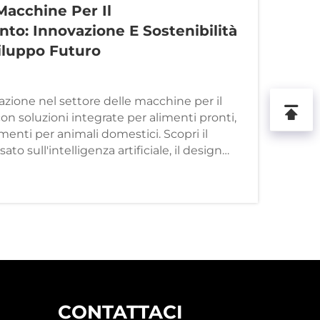
Macchine Per Il
to: Innovazione E Sostenibilità
iluppo Futuro
zione nel settore delle macchine per il
 soluzioni integrate per alimenti pronti,
menti per animali domestici. Scopri il
ato sull'intelligenza artificiale, il design
omazione personalizzabile per i mercati
CONTATTACI