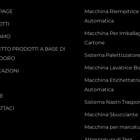
PAGE
Macchina Riempitrice
Automatica
TTI
Macchina Per Imballag
IAMO
Cartone
TTO PRODOTTI A BASE DI
Sistema Palettizzator
DORO
Macchina Lavatrice Bot
CAZIONI
Macchina Etichettatri
Automatica
IE
Sistema Nastri Traspor
TTACI
Macchina Sbucciante
Macchina per marcatu
Attrezzatura di Test