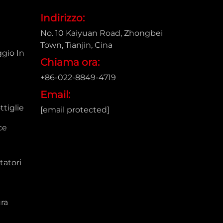
Indirizzo:
No. 10 Kaiyuan Road, Zhongbei
Town, Tianjin, Cina
gio In
Chiama ora:
+86-022-8849-4719
e
Email:
tiglie
[email protected]
ce
tatori
ra