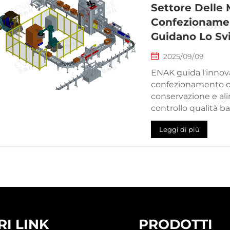
Settore Delle 
Confezionamen
Guidano Lo Sv
2025/09/09
ENAK guida l'innova
confezionamento con
conservazione e ali
controllo qualità bas
sostenibile e l'aut
Leggi di più
globali.
RI LINK
PRODOTTI