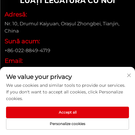
LUAȚI LEGĂTURA CU NOI
Adresă:
Nr. 10, Drumul Kaiyuan, Orașul Zhongbei, Tianjin,
China
Sună acum:
+86-022-8849-4719
Email:
[email protected]
We value your privacy
We use cookies and similar tools to provide our services.
If you don't want to accept all cookies, click Personalize
Drepturi de autor © ENAK (Tianjin) Automation Equipment
cookies.
Co.,Ltd. |
Politica de confidențialitate
Accept all
Personalize cookies