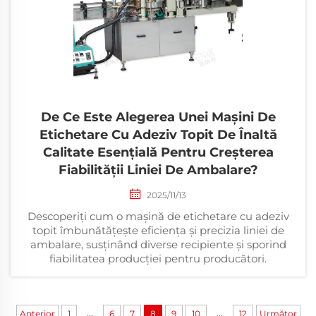
De Ce Este Alegerea Unei Mașini De
Etichetare Cu Adeziv Topit De Înaltă
Calitate Esențială Pentru Creșterea
Fiabilității Liniei De Ambalare?
2025/11/13
Descoperiți cum o mașină de etichetare cu adeziv
topit îmbunătățește eficiența și precizia liniei de
ambalare, susținând diverse recipiente și sporind
fiabilitatea producției pentru producători.
...
...
Anterior
1
6
7
8
9
10
12
Următor