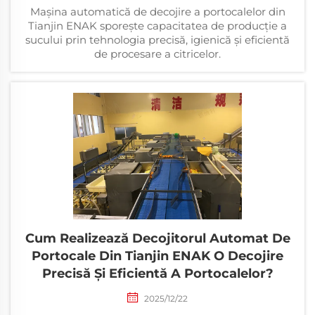
Mașina automatică de decojire a portocalelor din
Tianjin ENAK sporește capacitatea de producție a
sucului prin tehnologia precisă, igienică și eficientă
de procesare a citricelor.
Cum Realizează Decojitorul Automat De
Portocale Din Tianjin ENAK O Decojire
Precisă Și Eficientă A Portocalelor?
2025/12/22