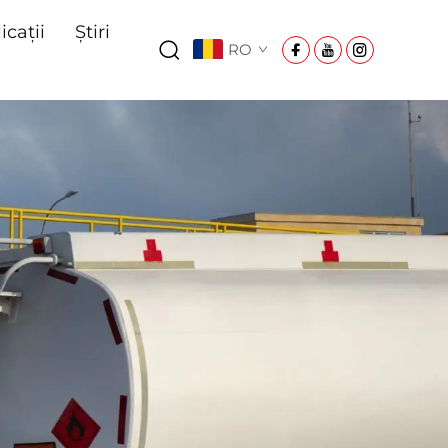
icații
Știri
RO