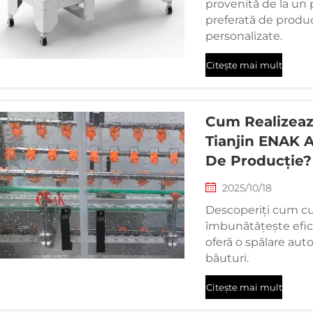
provenită de la un 
preferată de producăt
personalizate.
Citește mai mult
Cum Realizeaz
Tianjin ENAK A
De Producție?
2025/10/18
Descoperiți cum cur
îmbunătățește efici
oferă o spălare auto
băuturi.
Citește mai mult