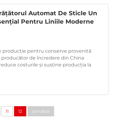
rățătorul Automat De Sticle Un
ențial Pentru Liniile Moderne
de producție pentru conserve provenită
un producător de încredere din China
reduce costurile și susține producția la
11
12
Următor