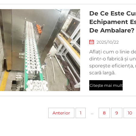
De Ce Este Cu
Echipament Es
De Ambalare?
2025/10/22
Aflați cum o linie 
dintr-o fabrică și 
sporește eficiența, 
scară largă.
Citește mai mult
...
Anterior
1
8
9
10