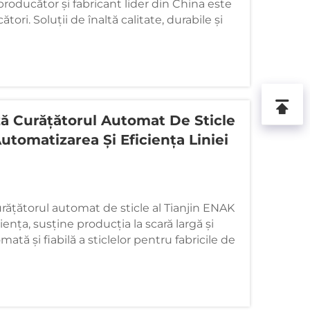
producător și fabricant lider din China este
ori. Soluții de înaltă calitate, durabile și
ă Curățătorul Automat De Sticle
utomatizarea Și Eficiența Liniei
ățătorul automat de sticle al Tianjin ENAK
ența, susține producția la scară largă și
mată și fiabilă a sticlelor pentru fabricile de