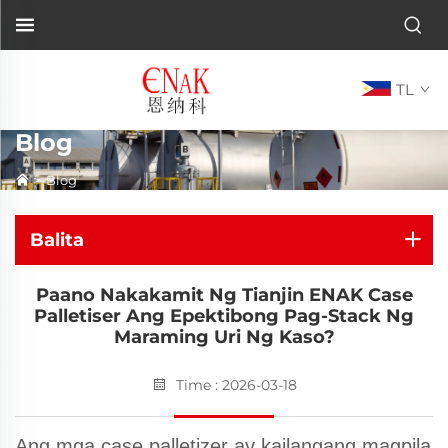
TL
Blog
>
Blog
Balita
Paano Nakakamit Ng Tianjin ENAK Case
Palletiser Ang Epektibong Pag-Stack Ng
Maraming Uri Ng Kaso?
Time : 2026-03-18
Ang mga case palletizer ay kailangang magpila