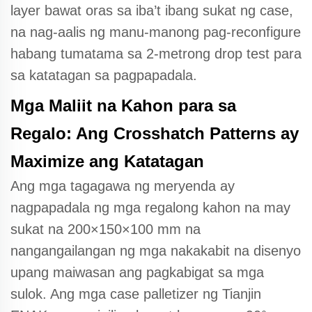
layer bawat oras sa iba’t ibang sukat ng case,
na nag-aalis ng manu-manong pag-reconfigure
habang tumatama sa 2-metrong drop test para
sa katatagan sa pagpapadala.
Mga Maliit na Kahon para sa
Regalo: Ang Crosshatch Patterns ay
Maximize ang Katatagan
Ang mga tagagawa ng meryenda ay
nagpapadala ng mga regalong kahon na may
sukat na 200×150×100 mm na
nangangailangan ng mga nakakabit na disenyo
upang maiwasan ang pagkabigat sa mga
sulok. Ang mga case palletizer ng Tianjin