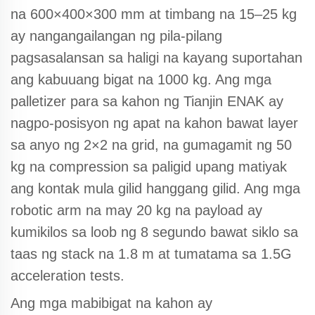
na 600×400×300 mm at timbang na 15–25 kg
ay nangangailangan ng pila-pilang
pagsasalansan sa haligi na kayang suportahan
ang kabuuang bigat na 1000 kg. Ang mga
palletizer para sa kahon ng Tianjin ENAK ay
nagpo-posisyon ng apat na kahon bawat layer
sa anyo ng 2×2 na grid, na gumagamit ng 50
kg na compression sa paligid upang matiyak
ang kontak mula gilid hanggang gilid. Ang mga
robotic arm na may 20 kg na payload ay
kumikilos sa loob ng 8 segundo bawat siklo sa
taas ng stack na 1.8 m at tumatama sa 1.5G
acceleration tests.
Ang mga mabibigat na kahon ay