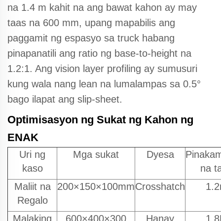
na 1.4 m kahit na ang bawat kahon ay may
taas na 600 mm, upang mapabilis ang
paggamit ng espasyo sa truck habang
pinapanatili ang ratio ng base-to-height na
1.2:1. Ang vision layer profiling ay sumusuri
kung wala nang lean na lumalampas sa 0.5°
bago ilapat ang slip-sheet.
Optimisasyon ng Sukat ng Kahon ng
ENAK
Uri ng
Mga sukat
Dyesa
Pinaka
kaso
na t
Maliit na
200×150×100mm
Crosshatch
1.
Regalo
Malaking
600×400×300
Hanay
1.