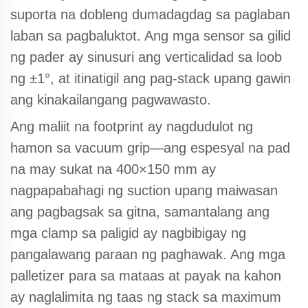
suporta na dobleng dumadagdag sa paglaban
laban sa pagbaluktot. Ang mga sensor sa gilid
ng pader ay sinusuri ang verticalidad sa loob
ng ±1°, at itinatigil ang pag-stack upang gawin
ang kinakailangang pagwawasto.
Ang maliit na footprint ay nagdudulot ng
hamon sa vacuum grip—ang espesyal na pad
na may sukat na 400×150 mm ay
nagpapabahagi ng suction upang maiwasan
ang pagbagsak sa gitna, samantalang ang
mga clamp sa paligid ay nagbibigay ng
pangalawang paraan ng paghawak. Ang mga
palletizer para sa mataas at payak na kahon
ay naglalimita ng taas ng stack sa maximum