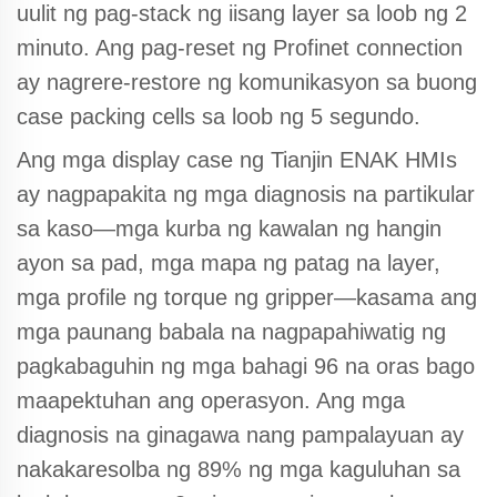
uulit ng pag-stack ng iisang layer sa loob ng 2
minuto. Ang pag-reset ng Profinet connection
ay nagrere-restore ng komunikasyon sa buong
case packing cells sa loob ng 5 segundo.
Ang mga display case ng Tianjin ENAK HMIs
ay nagpapakita ng mga diagnosis na partikular
sa kaso—mga kurba ng kawalan ng hangin
ayon sa pad, mga mapa ng patag na layer,
mga profile ng torque ng gripper—kasama ang
mga paunang babala na nagpapahiwatig ng
pagkabaguhin ng mga bahagi 96 na oras bago
maapektuhan ang operasyon. Ang mga
diagnosis na ginagawa nang pampalayuan ay
nakakaresolba ng 89% ng mga kaguluhan sa