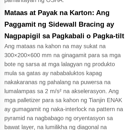
pamantayan ng OSHA.
Mataas at Payak na Karton: Ang
Paggamit ng Sidewall Bracing ay
Nagpapigil sa Pagkabali o Pagka-tilt
Ang mataas na kahon na may sukat na
300×200×600 mm na ginagamit para sa mga
bote ng sarsa at mga lalagyan ng produkto
mula sa gatas ay nababaluktos kapag
nakakaranas ng pahalang na puwersa na
lumalampas sa 2 m/s² na akselerasyon. Ang
mga palletizer para sa kahon ng Tianjin ENAK
ay gumagamit ng naka-interlock na pattern na
pyramid na nagbabago ng oryentasyon sa
bawat layer, na lumilikha ng diagonal na