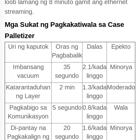
loob lamang ng 8 minuto gamit ang ethernet
streaming.
Mga Sukat ng Pagkakatiwala sa Case
Palletizer
Uri ng kaputok
Oras ng
Dalas
Epekto
Pagbabalik
Imbansang
35
2.1/kada
Minorya
vacuum
segundo
linggo
Katarantaduhan
2 min
1.3/kada
Moderado
ng Layer
linggo
Pagkabigo sa
5 segundo
0.8/kada
Wala
Komunikasyon
linggo
Di-pantay na
20
1.6/kada
Minorya
Pagkakalign ng
segundo
linggo