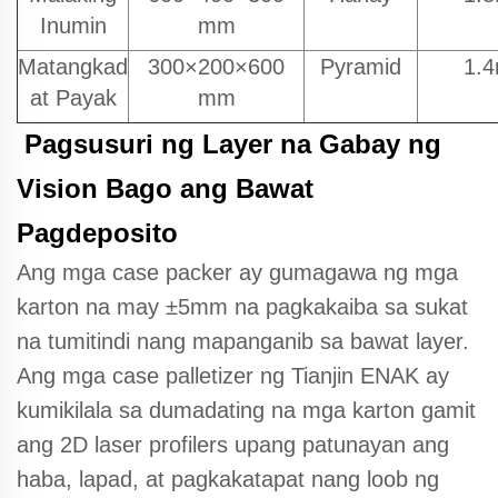
Inumin
mm
Matangkad
300×200×600
Pyramid
1.
at Payak
mm
Pagsusuri ng Layer na Gabay ng
Vision Bago ang Bawat
Pagdeposito
Ang mga case packer ay gumagawa ng mga
karton na may ±5mm na pagkakaiba sa sukat
na tumitindi nang mapanganib sa bawat layer.
Ang mga case palletizer ng Tianjin ENAK ay
kumikilala sa dumadating na mga karton gamit
ang 2D laser profilers upang patunayan ang
haba, lapad, at pagkakatapat nang loob ng