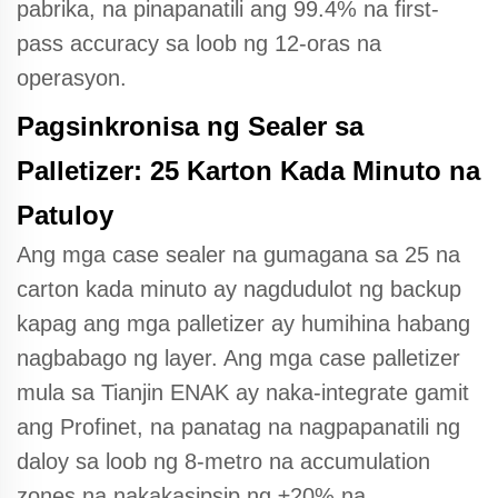
pabrika, na pinapanatili ang 99.4% na first-
pass accuracy sa loob ng 12-oras na
operasyon.
Pagsinkronisa ng Sealer sa
Palletizer: 25 Karton Kada Minuto na
Patuloy
Ang mga case sealer na gumagana sa 25 na
carton kada minuto ay nagdudulot ng backup
kapag ang mga palletizer ay humihina habang
nagbabago ng layer. Ang mga case palletizer
mula sa Tianjin ENAK ay naka-integrate gamit
ang Profinet, na panatag na nagpapanatili ng
daloy sa loob ng 8-metro na accumulation
zones na nakakasipsip ng ±20% na