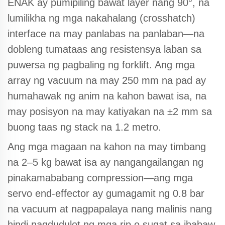
ENAK ay pumipiling bawat layer nang 90°, na
lumilikha ng mga nakahalang (crosshatch)
interface na may panlabas na panlaban—na
dobleng tumataas ang resistensya laban sa
puwersa ng pagbaling ng forklift. Ang mga
array ng vacuum na may 250 mm na pad ay
humahawak ng anim na kahon bawat isa, na
may posisyon na may katiyakan na ±2 mm sa
buong taas ng stack na 1.2 metro.
Ang mga magaan na kahon na may timbang
na 2–5 kg bawat isa ay nangangailangan ng
pinakamababang compression—ang mga
servo end-effector ay gumagamit ng 0.8 bar
na vacuum at nagpapalaya nang malinis nang
hindi nagdudulot ng mga rip o sugat sa ibabaw.