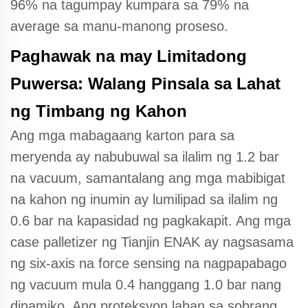
96% na tagumpay kumpara sa 79% na
average sa manu-manong proseso.
Paghawak na may Limitadong
Puwersa: Walang Pinsala sa Lahat
ng Timbang ng Kahon
Ang mga mabagaang karton para sa
meryenda ay nabubuwal sa ilalim ng 1.2 bar
na vacuum, samantalang ang mga mabibigat
na kahon ng inumin ay lumilipad sa ilalim ng
0.6 bar na kapasidad ng pagkakapit. Ang mga
case palletizer ng Tianjin ENAK ay nagsasama
ng six-axis na force sensing na nagpapabago
ng vacuum mula 0.4 hanggang 1.0 bar nang
dinamiko. Ang proteksyon laban sa sobrang