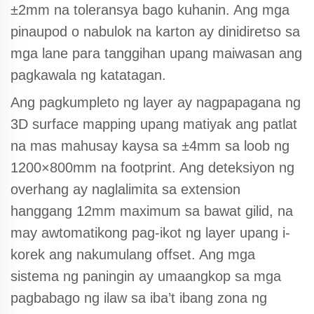
±2mm na toleransya bago kuhanin. Ang mga
pinaupod o nabulok na karton ay dinidiretso sa
mga lane para tanggihan upang maiwasan ang
pagkawala ng katatagan.
Ang pagkumpleto ng layer ay nagpapagana ng
3D surface mapping upang matiyak ang patlat
na mas mahusay kaysa sa ±4mm sa loob ng
1200×800mm na footprint. Ang deteksiyon ng
overhang ay naglalimita sa extension
hanggang 12mm maximum sa bawat gilid, na
may awtomatikong pag-ikot ng layer upang i-
korek ang nakumulang offset. Ang mga
sistema ng paningin ay umaangkop sa mga
pagbabago ng ilaw sa iba’t ibang zona ng