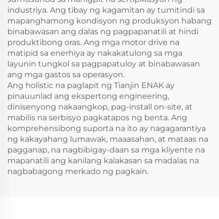
industriya. Ang tibay ng kagamitan ay tumitindi sa
mapanghamong kondisyon ng produksyon habang
binabawasan ang dalas ng pagpapanatili at hindi
produktibong oras. Ang mga motor drive na
matipid sa enerhiya ay nakakatulong sa mga
layunin tungkol sa pagpapatuloy at binabawasan
ang mga gastos sa operasyon.
Ang holistic na paglapit ng Tianjin ENAK ay
pinauunlad ang ekspertong engineering,
dinisenyong nakaangkop, pag-install on-site, at
mabilis na serbisyo pagkatapos ng benta. Ang
komprehensibong suporta na ito ay nagagarantiya
ng kakayahang lumawak, maaasahan, at mataas na
pagganap, na nagbibigay-daan sa mga kliyente na
mapanatili ang kanilang kalakasan sa madalas na
nagbabagong merkado ng pagkain.