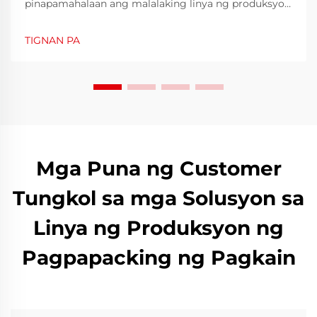
pinapamahalaan ang malalaking linya ng produksyon
sa sektor ng pagkain at inumin, patuloy na hamon
ang pagsisiguro ng bilis at kalinisan. Kailangang
TIGNAN PA
lubos na linisin ang mga bote bago punuin upang
mapuksa ang mga kontaminado, residuo, o mikroo...
Mga Puna ng Customer
Tungkol sa mga Solusyon sa
Linya ng Produksyon ng
Pagpapacking ng Pagkain