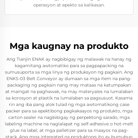
operasyon at epekto sa kalikasan.
Mga kaugnay na produkto
Ang Tianjin ENAK ay nagbibigay ng malawak na hanay ng
kagamitang awtomatiko para sa pagpapacking na
sumusuporta sa mga linya ng produksyon ng pagkain. Ang
ENKS-03 Belt Conveyor ay dumaan sa mga item na pang-
packaging ng pagkain nang may mataas na katumpakan
at maingat na paghawak, na may materyales na lumalaban
sa korosyon at plastik na lumalaban sa pagsusuot. Kasama
rin ang iba pang alok tulad ng mga awtomatikong case
packer para sa epektibong pagkakaayos ng produkto, mga
carton sealer na nagbibigay ng perpektong sarado, mga
labeling machine na naglalapat ng self-adhesive o hot-melt
glue na label, at mga palletizer para sa maayos na pag-
stack. Ang mga integrated na produktong ito ay bumubuo