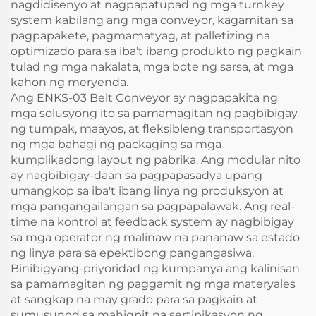
nagdidisenyo at nagpapatupad ng mga turnkey
system kabilang ang mga conveyor, kagamitan sa
pagpapakete, pagmamatyag, at palletizing na
optimizado para sa iba't ibang produkto ng pagkain
tulad ng mga nakalata, mga bote ng sarsa, at mga
kahon ng meryenda.
Ang ENKS-03 Belt Conveyor ay nagpapakita ng
mga solusyong ito sa pamamagitan ng pagbibigay
ng tumpak, maayos, at fleksibleng transportasyon
ng mga bahagi ng packaging sa mga
kumplikadong layout ng pabrika. Ang modular nito
ay nagbibigay-daan sa pagpapasadya upang
umangkop sa iba't ibang linya ng produksyon at
mga pangangailangan sa pagpapalawak. Ang real-
time na kontrol at feedback system ay nagbibigay
sa mga operator ng malinaw na pananaw sa estado
ng linya para sa epektibong pangangasiwa.
Binibigyang-priyoridad ng kumpanya ang kalinisan
sa pamamagitan ng paggamit ng mga materyales
at sangkap na may grado para sa pagkain at
sumusunod sa mahigpit na sertipikasyon ng