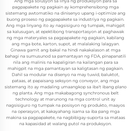
Ang mga solusyon sa linya ng produksyon para sa
pagpapakete ng pagkain ay komprehensibong mga
sistemang awtomatiko na dinisenyo upang i-optimize ang
buong proseso ng pagpapakete sa industriya ng pagkain.
Ang mga linyang ito ay nagsisiguro ng tumpak, mahigpit
sa kalusugan, at epektibong transportasyon at paghawak
ng mga materyales sa pagpapakete ng pagkain, kabilang
ang mga bote, karton, supot, at malalaking lalagyan.
Ginawa gamit ang bakal na hindi nakakalason at mga
bahagi na sumusunod sa pamantayan ng FDA, pinapanatili
nila ang malinis na kapaligiran na kailangan para sa
mahigpit na mga pamantayan sa kaligtasan ng pagkain.
Dahil sa modular na disenyo na may tuwid, baluktot,
pataas, at papaisang seksyon ng conveyor, ang mga
sistemang ito ay madaling umaangkop sa iba't ibang plano
ng planta. Ang mga makabagong synchronous belt
technology at marunong na mga control unit ay
nagsisiguro ng tumpak na posisyon ng produkto, maayos
na operasyon, at kakayahang isama sa iba pang mga
makina sa pagpapakete, na nagbibigay-suporta sa mataas
na kapasidad at walang putol na produksyon.