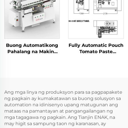
Buong Automatikong
Fully Automatic Pouch
Pahalang na Makina
Tomato Paste
sa Paglalagay ng
Production Line para
Label para sa Lata
sa Mataas na Output
ENKG-01
Ang mga linya ng produksyon para sa pagpapakete
ng pagkain ay kumakatawan sa buong solusyon sa
automation na idinisenyo upang matugunan ang
mataas na pamantayan at pangangailangan ng
mga tagagawa ng pagkain. Ang Tianjin ENAK, na
may higit sa sampung taon ng karanasan, ay