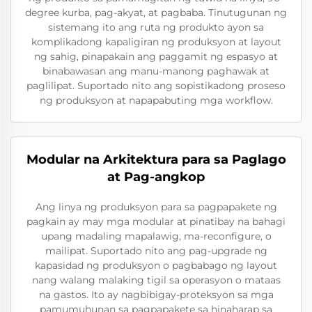
degree kurba, pag-akyat, at pagbaba. Tinutugunan ng
sistemang ito ang ruta ng produkto ayon sa
komplikadong kapaligiran ng produksyon at layout
ng sahig, pinapakain ang paggamit ng espasyo at
binabawasan ang manu-manong paghawak at
paglilipat. Suportado nito ang sopistikadong proseso
ng produksyon at napapabuting mga workflow.
Modular na Arkitektura para sa Paglago
at Pag-angkop
Ang linya ng produksyon para sa pagpapakete ng
pagkain ay may mga modular at pinatibay na bahagi
upang madaling mapalawig, ma-reconfigure, o
mailipat. Suportado nito ang pag-upgrade ng
kapasidad ng produksyon o pagbabago ng layout
nang walang malaking tigil sa operasyon o mataas
na gastos. Ito ay nagbibigay-proteksyon sa mga
pamumuhunan sa pagpapakete sa hinaharap sa