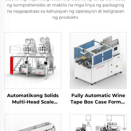
ng komprehensibo at mabilis na mga linya ng packaging
na nagpapataas sa kahusayan ng operasyon at kaligtasan
ng produkto.
Automatikong Solids
Fully Automatic Wine
Multi-Head Scale
Tape Box Case Former
Filling Machine
Carton Erector
ENKGZ-02
Machine