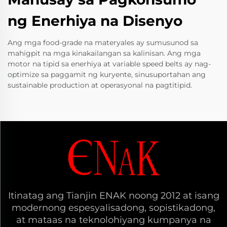
ng Enerhiya na Disenyo
Ang mga food-grade na materyales ay sumusunod sa
mahigpit na mga kinakailangan sa kalinisan. Ang mga
motor na tipid sa enerhiya at variable speed belts ay nag-
optimize sa paggamit ng kuryente, sinusuportahan ang
sustainable production at operasyonal na pagtitipid.
Itinatag ang Tianjin ENAK noong 2012 at isang
modernong espesyalisadong, sopistikadong,
at mataas na teknolohiyang kumpanya na