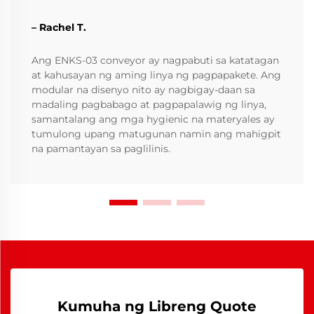
– Rachel T.
Ang ENKS-03 conveyor ay nagpabuti sa katatagan
at kahusayan ng aming linya ng pagpapakete. Ang
modular na disenyo nito ay nagbigay-daan sa
madaling pagbabago at pagpapalawig ng linya,
samantalang ang mga hygienic na materyales ay
tumulong upang matugunan namin ang mahigpit
na pamantayan sa paglilinis.
Kumuha ng Libreng Quote