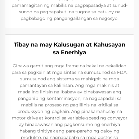
pamamagitan ng mabilis na pagpapasadya at sunud-
sunod na pagpapabuti na tugma sa patuloy na
pagbabago ng pangangailangan sa negosyo.
Tibay na may Kalusugan at Kahusayan
sa Enerhiya
Ginawa gamit ang mga frame na bakal na dekalidad
para sa pagkain at mga sintas na sumusunod sa FDA,
sumusunod ang sistema sa mahigpit na mga
pamantayan sa kalinisan. Ang mga makinis at
madaling linisin na ibabaw ay binabawasan ang
panganib ng kontaminasyon, na nagpapadali sa
mabilis na proseso ng paglilinis na kritikal sa
produksyon ng pagkain. Ang pinakamahusay na
motor drive at kontrol sa variable-speed ng conveyor
ay binabawasan ang pagkonsumo ng enerhiya
habang tinitiyak ang pare-pareho ng daloy ng
produkto, na nagpapababa sa mga gastos sa