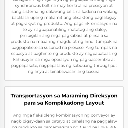
synchronous belt na may kontrol na presisyon at
isang sistema ng dalawang bilis na kadena na walang
backlash upang makamit ang eksaktong paglalagay
at pag-akyat ng produkto. Ang pagsinkronisasyon na
ito ay nagpapanatiling matatag ang daloy,
pinipigilan ang mga pagkabara at pinsala sa
produkto na maaaring magdulot ng hindi tumpak na
pagpapakete sa susunod na proseso. Ang tumpak na
espasyo at paghinto ng produkto ay nagpapataas ng
kahusayan sa mga operasyon ng pag-aassemble at
pagpapakete, nagpapataas ng kabuuang throughput
ng linya at binabawasan ang basura.
Transportasyon sa Maraming Direksyon
para sa Komplikadong Layout
Ang mga fleksibleng kombinasyon ng conveyor ay
nagbibigay-daan sa patayo at pahalang na paggalaw
ng produkto sa pamamagitan ng tuwid na linya, 90-