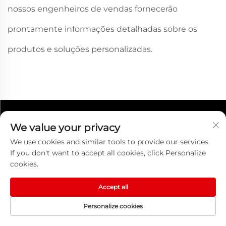
nossos engenheiros de vendas fornecerão
prontamente informações detalhadas sobre os
produtos e soluções personalizadas.
We value your privacy
We use cookies and similar tools to provide our services.
If you don't want to accept all cookies, click Personalize
cookies.
A Tianjin ENAK foi fundada em 2012 e é uma
empresa moderna especializada, sofisticada e
Accept all
de alta tecnologia que atua em projetos
Personalize cookies
chave na mão para linhas de produção de
refeições pré-prontas, linhas de produção de