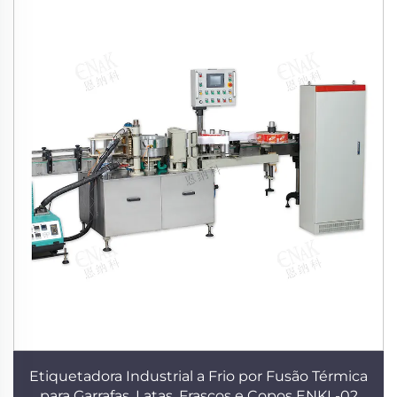
Etiquetadora Industrial a Frio por Fusão Térmica
para Garrafas, Latas, Frascos e Copos ENKL-02