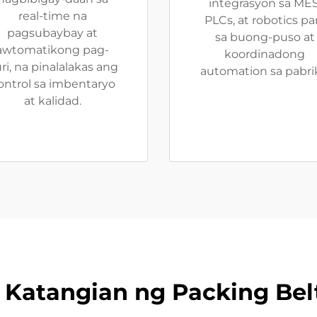
integrasyon sa MES
real-time na
PLCs, at robotics pa
pagsubaybay at
sa buong-puso at
awtomatikong pag-
koordinadong
ri, na pinalalakas ang
automation sa pabri
ontrol sa imbentaryo
at kalidad.
t Katangian ng Packing Bel