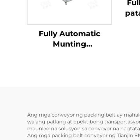
Ful
pat
dal
Fully Automatic
pag
Munting
Dalawahang Panig
na Detergent Flat
Self-Adhesive Sticker
Labeling Machine
Ang mga conveyor ng packing belt ay mahal
walang patlang at epektibong transportasyo
maunlad na solusyon sa conveyor na nagtata
Ang mga packing belt conveyor ng Tianjin EN