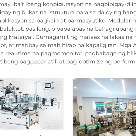
ay iba't ibang konpigurasyon na nagbibigay-dii
igay ng bukas na istruktura para sa daloy ng hang
likasyon sa pagkain at parmasyutiko. Modular n
baluktot, pasilong, o papalabas na bahagi upan
ng Materyal: Gumagamit ng mataas na lakas na hal
, at matibay sa mahihirap na kapaligiran. Mga 
sa real-time na pagmomonitor, pagbabago ng bilis,
tibong pagpapanatili at pag-optimize ng perform