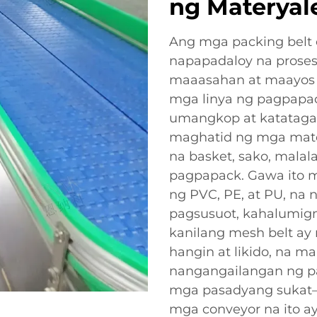
ng Materyal
Ang mga packing belt
napapadaloy na proseso
maaasahan at maayos 
mga linya ng pagpapac
umangkop at katatagan
maghatid ng mga matery
na basket, sako, mala
pagpapack. Gawa ito m
ng PVC, PE, at PU, na
pagsusuot, kahalumigmi
kanilang mesh belt ay
hangin at likido, na m
nangangailangan ng pag
mga pasadyang sukat—l
mga conveyor na ito ay