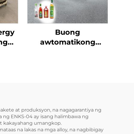
ergy
Buong
ng
awtomatikong
ing
tatlong-label na self-
-12
adhesive labeling
machine ENKB-07
kete at produksyon, na nagagarantiya ng
ma ng ENKS-04 ay isang halimbawa ng
, at kakayahang umangkop.
ataas na lakas na mga alloy, na nagbibigay