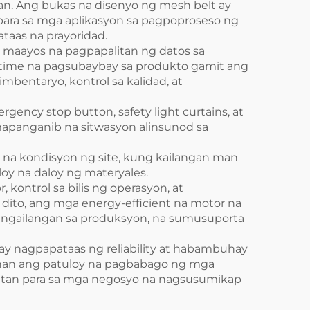
ran. Ang bukas na disenyo ng mesh belt ay
para sa mga aplikasyon sa pagpoproseso ng
taas na prayoridad.
a maayos na pagpapalitan ng datos sa
-time na pagsubaybay sa produkto gamit ang
bentaryo, kontrol sa kalidad, at
ency stop button, safety light curtains, at
apanganib na sitwasyon alinsunod sa
r na kondisyon ng site, kung kailangan man
loy na daloy ng materyales.
kontrol sa bilis ng operasyon, at
dito, ang mga energy-efficient na motor na
angailangan sa produksyon, na sumusuporta
ay nagpapataas ng reliability at habambuhay
unan ang patuloy na pagbabago ng mga
alitan para sa mga negosyo na nagsusumikap