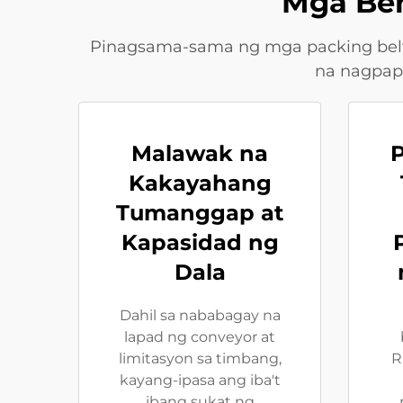
Mga Ben
Pinagsama-sama ng mga packing belt c
na nagpapa
Malawak na
Kakayahang
Tumanggap at
Kapasidad ng
Dala
Dahil sa nababagay na
lapad ng conveyor at
limitasyon sa timbang,
R
kayang-ipasa ang iba't
ibang sukat ng