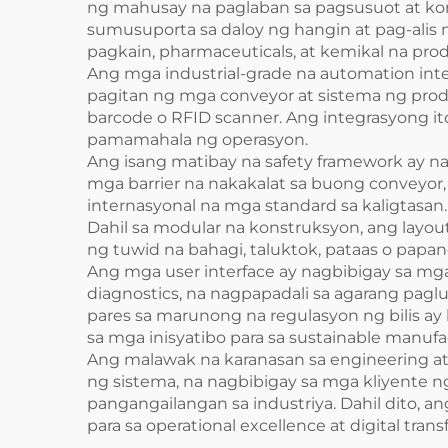
ng mahusay na paglaban sa pagsusuot at koro
sumusuporta sa daloy ng hangin at pag-alis
pagkain, pharmaceuticals, at kemikal na pro
Ang mga industrial-grade na automation inte
pagitan ng mga conveyor at sistema ng prod
barcode o RFID scanner. Ang integrasyong it
pamamahala ng operasyon.
Ang isang matibay na safety framework ay na
mga barrier na nakakalat sa buong conveyo
internasyonal na mga standard sa kaligtasan.
Dahil sa modular na konstruksyon, ang layou
ng tuwid na bahagi, taluktok, pataas o papan
Ang mga user interface ay nagbibigay sa mga 
diagnostics, na nagpapadali sa agarang pag
pares sa marunong na regulasyon ng bilis 
sa mga inisyatibo para sa sustainable manufa
Ang malawak na karanasan sa engineering at
ng sistema, na nagbibigay sa mga kliyent
pangangailangan sa industriya. Dahil dito, 
para sa operational excellence at digital tran