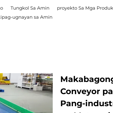
to
Tungkol Sa Amin
proyekto Sa Mga Produ
ipag-ugnayan sa Amin
Makabagong
Conveyor pa
Pang-indust