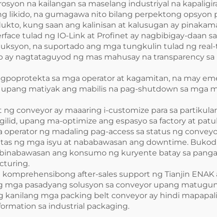
syon na kailangan sa maselang industriyal na kapaligi
 ng likido, na gumagawa nito bilang perpektong opsyon 
dukto, kung saan ang kalinisan at kalusugan ay pinakama
rface tulad ng IO-Link at Profinet ay nagbibigay-daan s
uksyon, na suportado ang mga tungkulin tulad ng real
o ay nagtataguyod ng mas mahusay na transparency sa im
gpoprotekta sa mga operator at kagamitan, na may emerg
r, upang matiyak ang mabilis na pag-shutdown sa mga m
t ng conveyor ay maaaring i-customize para sa partikula
gilid, upang ma-optimize ang espasyo sa factory at patu
operator ng madaling pag-access sa status ng conveyor, 
lutas ng mga isyu at nababawasan ang downtime. Bukod 
ay binabawasan ang konsumo ng kuryente batay sa pang
cturing.
 komprehensibong after-sales support ng Tianjin ENAK 
e ng mga pasadyang solusyon sa conveyor upang matug
ang kanilang mga packing belt conveyor ay hindi mapap
sformation sa industrial packaging.