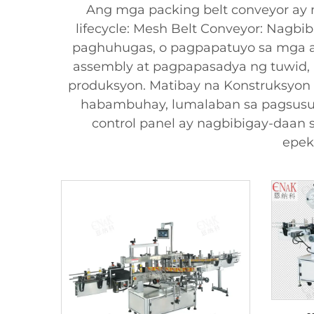
Ang mga packing belt conveyor ay m
lifecycle: Mesh Belt Conveyor: Nagbib
paghuhugas, o pagpapatuyo sa mga ap
assembly at pagpapasadya ng tuwid, 
produksyon. Matibay na Konstruksyon 
habambuhay, lumalaban sa pagsusuot
control panel ay nagbibigay-daan 
epek