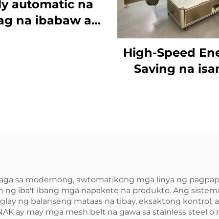
ly automatic na
ag na ibabaw at
awang panig na
makina ng
High-Speed En
lalagay ng label
Saving na isa
ENKB-11
panig na label
machine ENKB
aga sa modernong, awtomatikong mga linya ng pagpapa
n ng iba't ibang mga napakete na produkto. Ang siste
glay ng balanseng mataas na tibay, eksaktong kontrol
AK ay may mga mesh belt na gawa sa stainless steel o m