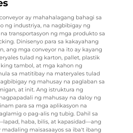
es
 conveyor ay mahahalagang bahagi sa
 ng industriya, na nagbibigay ng
na transportasyon ng mga produkto sa
king. Dinisenyo para sa kakayahang
, ang mga conveyor na ito ay kayang
ales tulad ng karton, pallet, plastik
laking tambol, at mga kahon ng
ula sa matitibay na materyales tulad
 nagbibigay ng mahusay na paglaban sa
gan, at init. Ang istruktura ng
 nagpapadali ng mahusay na daloy ng
ainam para sa mga aplikasyon na
lamig o pag-alis ng tubig. Dahil sa
apad, haba, bilis, at kapasidad—ang
 madaling maisasaayos sa iba't ibang