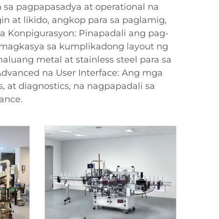
n sa pagpapasadya at operational na
in at likido, angkop para sa paglamig,
a Konpigurasyon: Pinapadali ang pag-
g magkasya sa kumplikadong layout ng
uang metal at stainless steel para sa
Advanced na User Interface: Ang mga
 at diagnostics, na nagpapadali sa
ance.