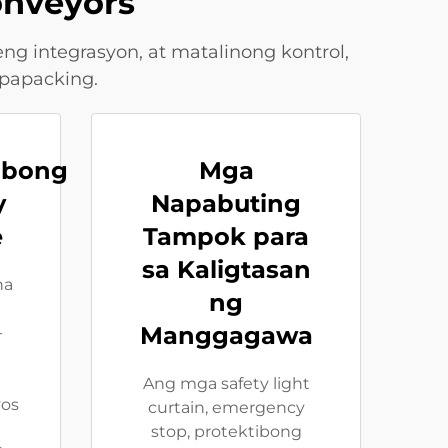
onveyors
g integrasyon, at matalinong kontrol,
gpapacking.
ibong
Mga
y
Napabuting
e
Tampok para
sa Kaligtasan
na
ng
Manggagawa
-
Ang mga safety light
yos
curtain, emergency
stop, protektibong