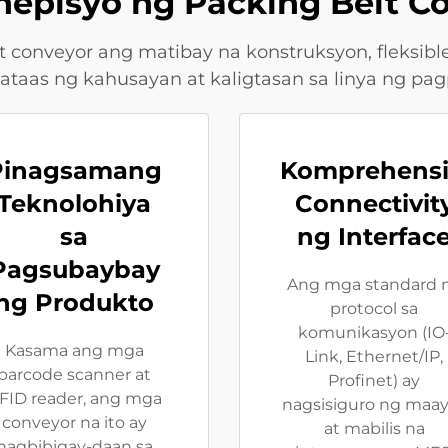
episyo ng Packing Belt C
onveyor ang matibay na konstruksyon, fleksiblen
taas ng kahusayan at kaligtasan sa linya ng pa
Pinagsamang
Komprehens
Teknolohiya
Connectivit
sa
ng Interfac
Pagsubaybay
Ang mga standard 
ng Produkto
protocol sa
komunikasyon (IO
Kasama ang mga
Link, Ethernet/IP,
barcode scanner at
Profinet) ay
FID reader, ang mga
nagsisiguro ng maa
conveyor na ito ay
at mabilis na
nagbibigay-daan sa