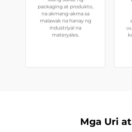
packaging at produkto,
na akmang-akma sa
malawak na hanay ng
industriyal na
uu
materyales.
k
Mga Uri a