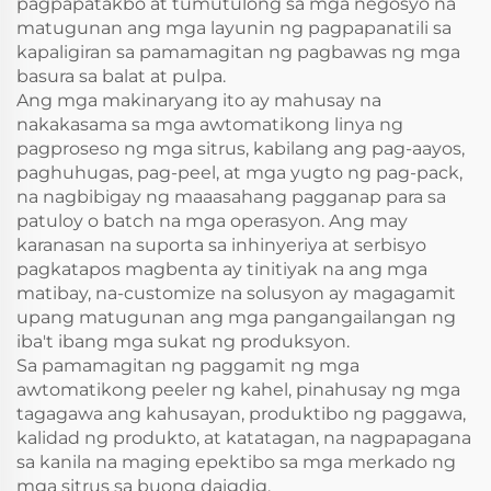
pagpapatakbo at tumutulong sa mga negosyo na
matugunan ang mga layunin ng pagpapanatili sa
kapaligiran sa pamamagitan ng pagbawas ng mga
basura sa balat at pulpa.
Ang mga makinaryang ito ay mahusay na
nakakasama sa mga awtomatikong linya ng
pagproseso ng mga sitrus, kabilang ang pag-aayos,
paghuhugas, pag-peel, at mga yugto ng pag-pack,
na nagbibigay ng maaasahang pagganap para sa
patuloy o batch na mga operasyon. Ang may
karanasan na suporta sa inhinyeriya at serbisyo
pagkatapos magbenta ay tinitiyak na ang mga
matibay, na-customize na solusyon ay magagamit
upang matugunan ang mga pangangailangan ng
iba't ibang mga sukat ng produksyon.
Sa pamamagitan ng paggamit ng mga
awtomatikong peeler ng kahel, pinahusay ng mga
tagagawa ang kahusayan, produktibo ng paggawa,
kalidad ng produkto, at katatagan, na nagpapagana
sa kanila na maging epektibo sa mga merkado ng
mga sitrus sa buong daigdig.