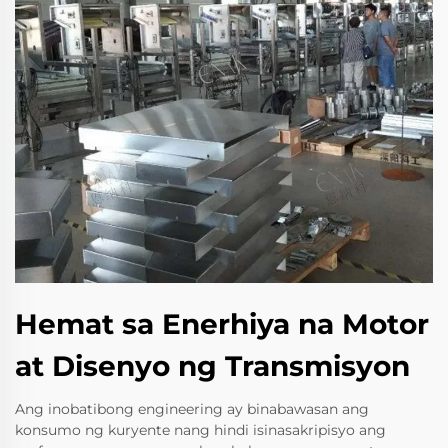
Hemat sa Enerhiya na Motor
at Disenyo ng Transmisyon
Ang inobatibong engineering ay binabawasan ang
konsumo ng kuryente nang hindi isinasakripisyo ang