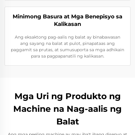
Minimong Basura at Mga Benepisyo sa
Kalikasan
Ang eksaktong pag-aalis ng balat ay binabawasan
ang sayang na balat at pulot, pinapataas ang
paggamit sa prutas, at sumusuporta sa mga adhikain
para sa pagpapanatili ng kalikasan.
Mga Uri ng Produkto ng
Machine na Nag-aalis ng
Balat
Ang mga peeling machine ay may iba't ibang disenyo at