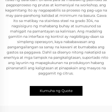
pagpoproseso ng prutas at komersiyal na workshop, ang
kagamitang ito ay nagpapabilis sa proseso ng pag-uga na
may pare-parehong kalidad at minimum na basura. Gawa
ito sa matibay na stainless steel na grado 304, na
nagsisiguro ng mahabang buhay at sumusunod sa
mahigpit na pamantayan sa kalinisan. Ang madaling
gamitin na interface ng kontrol ay nagbibigay-daan sa
simpleng operasyon, kaya nababawasan ang
pangangailangan sa sanay na kawani at bumababa ang
gastos sa paggawa. Dahil sa disenyo nitong nakatipid sa
enerhiya at mga tampok na pangkaligtasan, suportado nito
ang layunin ng mapagkukunan na produksyon habang
pinananatili ang kaligtasan at pinapakain ang maayos na
paggamit ng citrus.
Kumuha ng Quote