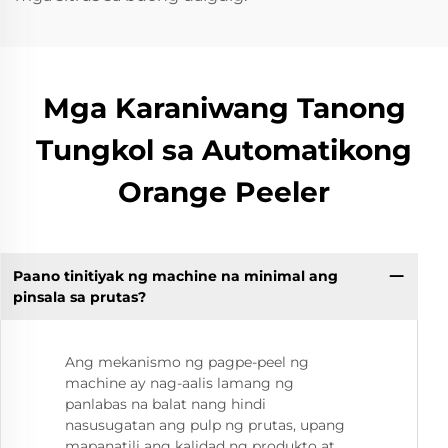
Mga Karaniwang Tanong
Tungkol sa Automatikong
Orange Peeler
Paano tinitiyak ng machine na minimal ang
pinsala sa prutas?
Ang mekanismo ng pagpe-peel ng
machine ay nag-aalis lamang ng
panlabas na balat nang hindi
nasusugatan ang pulp ng prutas, upang
mapanatili ang kalidad ng produkto at