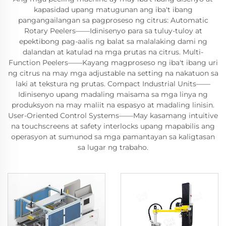
kapasidad upang matugunan ang iba't ibang
pangangailangan sa pagproseso ng citrus: Automatic
Rotary Peelers——Idinisenyo para sa tuluy-tuloy at
epektibong pag-aalis ng balat sa malalaking dami ng
dalandan at katulad na mga prutas na citrus. Multi-
Function Peelers——Kayang magproseso ng iba't ibang uri
ng citrus na may mga adjustable na setting na nakatuon sa
laki at tekstura ng prutas. Compact Industrial Units——
Idinisenyo upang madaling maisama sa mga linya ng
produksyon na may maliit na espasyo at madaling linisin.
User-Oriented Control Systems——May kasamang intuitive
na touchscreens at safety interlocks upang mapabilis ang
operasyon at sumunod sa mga pamantayan sa kaligtasan
sa lugar ng trabaho.