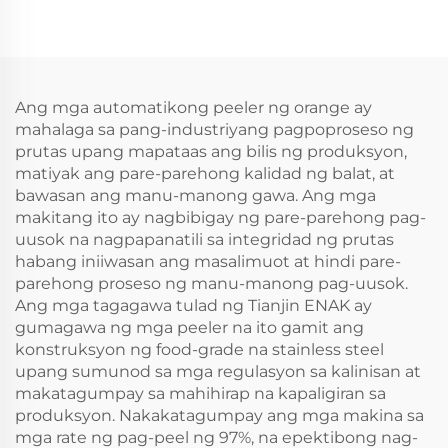
Automatiko na may
Wet Glue o Cold Glue
ENKGD-01-Y
Ang mga automatikong peeler ng orange ay
mahalaga sa pang-industriyang pagpoproseso ng
prutas upang mapataas ang bilis ng produksyon,
matiyak ang pare-parehong kalidad ng balat, at
bawasan ang manu-manong gawa. Ang mga
makitang ito ay nagbibigay ng pare-parehong pag-
uusok na nagpapanatili sa integridad ng prutas
habang iniiwasan ang masalimuot at hindi pare-
parehong proseso ng manu-manong pag-uusok.
Ang mga tagagawa tulad ng Tianjin ENAK ay
gumagawa ng mga peeler na ito gamit ang
konstruksyon ng food-grade na stainless steel
upang sumunod sa mga regulasyon sa kalinisan at
makatagumpay sa mahihirap na kapaligiran sa
produksyon. Nakakatagumpay ang mga makina sa
mga rate ng pag-peel ng 97%, na epektibong nag-