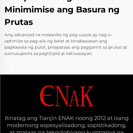
Minimimise ang Basura ng
Prutas
Ang advanced na mekaniks ng pag-uusok ay nag-o-
optimize sa pag-alis ng balat at binabawasan ang
pagkawala ng pulot, pinapataas ang paggamit sa prutas at
sumusuporta sa pagtitipid at katiwasayan.
Itinatag ang Tianjin ENAK noong 2012 at isang
modernong espesyalisadong, sopistikadong,
at mataas na teknolohiyang kumpanya na