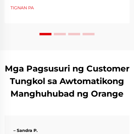
ng lalagyan para sa mga tagagawa. Ang makina para
TIGNAN PA
sa paghuhugas ng bote na bubog ay naging isang
mahalagang kagamitan na tumutulong sa...
Mga Pagsusuri ng Customer
Tungkol sa Awtomatikong
Manghuhubad ng Orange
– Sandra P.