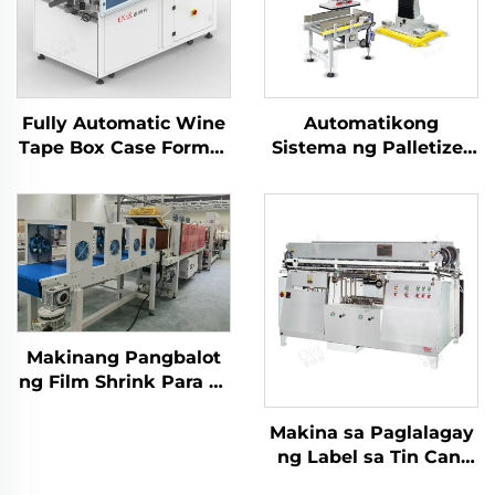
Fully Automatic Wine
Automatikong
Tape Box Case Former
Sistema ng Palletizer
Carton Erector
para sa Pagpapakete
Machine
ng Carton ENK-
MD1800-100
Makinang Pangbalot
ng Film Shrink Para sa
Nakaboteng Tubig na
Inumin LC-MBS40
Makina sa Paglalagay
ng Label sa Tin Can,
Mataas na Bilis,