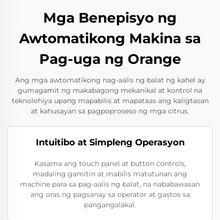
Mga Benepisyo ng
Awtomatikong Makina sa
Pag-uga ng Orange
Ang mga awtomatikong nag-aalis ng balat ng kahel ay
gumagamit ng makabagong mekanikal at kontrol na
teknolohiya upang mapabilis at mapataas ang kaligtasan
at kahusayan sa pagpoproseso ng mga citrus.
Intuitibo at Simpleng Operasyon
Kasama ang touch panel at button controls,
madaling gamitin at mabilis matutunan ang
machine para sa pag-aalis ng balat, na nababawasan
ang oras ng pagsanay sa operator at gastos sa
pangangalakal.