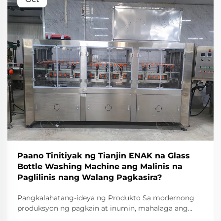
Paano Tinitiyak ng Tianjin ENAK na Glass
Bottle Washing Machine ang Malinis na
Paglilinis nang Walang Pagkasira?
Pangkalahatang-ideya ng Produkto Sa modernong
produksyon ng pagkain at inumin, mahalaga ang
pagpapanatili ng kalinisan at pagtiyak sa integridad