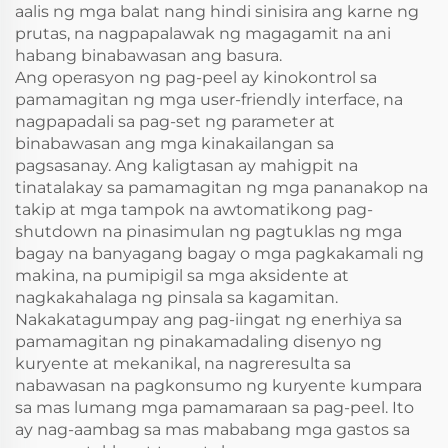
aalis ng mga balat nang hindi sinisira ang karne ng
prutas, na nagpapalawak ng magagamit na ani
habang binabawasan ang basura.
Ang operasyon ng pag-peel ay kinokontrol sa
pamamagitan ng mga user-friendly interface, na
nagpapadali sa pag-set ng parameter at
binabawasan ang mga kinakailangan sa
pagsasanay. Ang kaligtasan ay mahigpit na
tinatalakay sa pamamagitan ng mga pananakop na
takip at mga tampok na awtomatikong pag-
shutdown na pinasimulan ng pagtuklas ng mga
bagay na banyagang bagay o mga pagkakamali ng
makina, na pumipigil sa mga aksidente at
nagkakahalaga ng pinsala sa kagamitan.
Nakakatagumpay ang pag-iingat ng enerhiya sa
pamamagitan ng pinakamadaling disenyo ng
kuryente at mekanikal, na nagreresulta sa
nabawasan na pagkonsumo ng kuryente kumpara
sa mas lumang mga pamamaraan sa pag-peel. Ito
ay nag-aambag sa mas mababang mga gastos sa