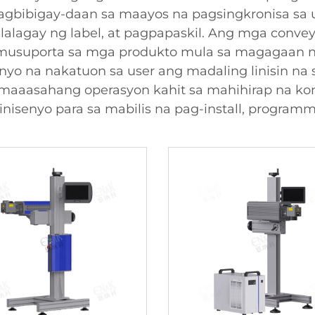
nagbibigay-daan sa maayos na pagsingkronisa sa
lalagay ng label, at pagpapaskil. Ang mga conv
sumusuporta sa mga produkto mula sa magagaan 
yo na nakatuon sa user ang madaling linisin na s
maaasahang operasyon kahit sa mahihirap na kon
inisenyo para sa mabilis na pag-install, program