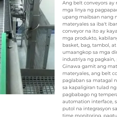
Ang belt conveyors a
mga linya ng pagpapac
upang maibsan nang m
materyales sa iba't ib
conveyor na ito ay k
mga produkto, kabilang
basket, bag, tambol, 
umaangkop sa mga di
industriya ng pagkain
Ginawa gamit ang matib
materyales, ang belt 
paglaban sa matagal n
sa kapaligiran tulad n
pagbabago ng temper
automation interface,
putol na integrasyon sa
time monitoring, pagtu