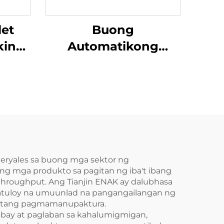
let
Buong
king
Automatikong
 15
Prestretch Film
digo
Packaging Wrapper
na Makina para sa
 May
Pallet Balot ENKC-03
rast
klaw
teryales sa buong mga sektor ng
g mga produkto sa pagitan ng iba't ibang
hroughput. Ang Tianjin ENAK ay dalubhasa
atuloy na umuunlad na pangangailangan ng
ahatang pagmamanupaktura.
tibay at paglaban sa kahalumigmigan,