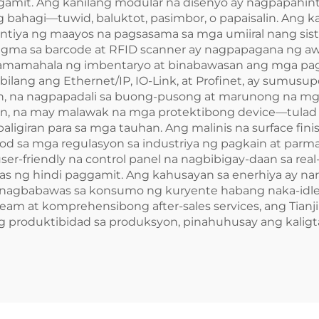
 gamit. Ang kanilang modular na disenyo ay nagpapahint
g bahagi—tuwid, baluktot, pasimbor, o papaisalin. An
antiya ng maayos na pagsasama sa mga umiiral nang sis
gma sa barcode at RFID scanner ay nagpapagana ng aw
 pamamahala ng imbentaryo at binabawasan ang mga pag
ilang ang Ethernet/IP, IO-Link, at Profinet, ay sumusup
on, na nagpapadali sa buong-pusong at marunong na mg
san, na may malawak na mga protektibong device—tulad n
igiran para sa mga tauhan. Ang malinis na surface finish
d sa mga regulasyon sa industriya ng pagkain at parma
er-friendly na control panel na nagbibigay-daan sa real
as ng hindi paggamit. Ang kahusayan sa enerhiya ay n
na nagbabawas sa konsumo ng kuryente habang naka-idl
am at komprehensibong after-sales services, ang Tian
 produktibidad sa produksyon, pinahuhusay ang kaligta