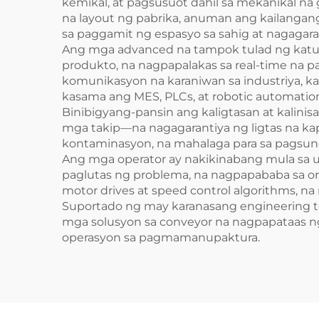
kemikal, at pagsusuot dahil sa mekanikal na
na layout ng pabrika, anuman ang kailangan
sa paggamit ng espasyo sa sahig at nagagar
Ang mga advanced na tampok tulad ng katu
produkto, na nagpapalakas sa real-time na
komunikasyon na karaniwan sa industriya, kab
kasama ang MES, PLCs, at robotic automati
Binibigyang-pansin ang kaligtasan at kalini
mga takip—na nagagarantiya ng ligtas na kapal
kontaminasyon, na mahalaga para sa pagsuno
Ang mga operator ay nakikinabang mula sa us
paglutas ng problema, na nagpapababa sa or
motor drives at speed control algorithms, 
Suportado ng may karanasang engineering te
mga solusyon sa conveyor na nagpapataas ng
operasyon sa pagmamanupaktura.