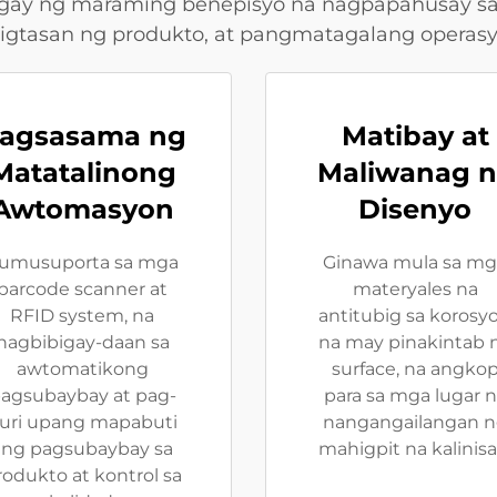
gay ng maraming benepisyo na nagpapahusay sa d
ligtasan ng produkto, at pangmatagalang operasy
agsasama ng
Matibay at
Matatalinong
Maliwanag n
Awtomasyon
Disenyo
umusuporta sa mga
Ginawa mula sa mg
barcode scanner at
materyales na
RFID system, na
antitubig sa korosy
nagbibigay-daan sa
na may pinakintab 
awtomatikong
surface, na angko
agsubaybay at pag-
para sa mga lugar 
uri upang mapabuti
nangangailangan 
ang pagsubaybay sa
mahigpit na kalinisa
rodukto at kontrol sa