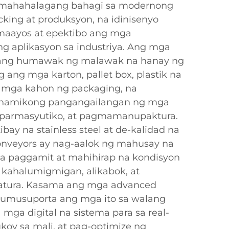
y mahahalagang bahagi sa modernong
king at produksyon, na idinisenyo
aayos at epektibo ang mga
ang aplikasyon sa industriya. Ang mga
ayang humawak ng malawak na hanay ng
 ang mga karton, pallet box, plastik na
at mga kahon ng packaging, na
namikong pangangailangan ng mga
, parmasyutiko, at pagmamanupaktura.
ay na stainless steel at de-kalidad na
conveyors ay nag-aalok ng mahusay na
a paggamit at mahihirap na kondisyon
g kahalumigmigan, alikabok, at
atura. Kasama ang mga advanced
 sumusuporta ang mga ito sa walang
 mga digital na sistema para sa real-
koy sa mali, at pag-optimize ng