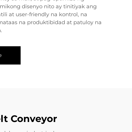
ikong disenyo nito ay tinitiyak ang
li at user-friendly na kontrol, na
ataas na produktibidad at patuloy na
.
e
lt Conveyor