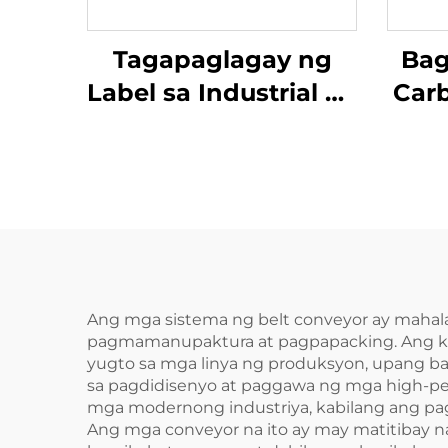
Tagapaglagay ng
Bag
Label sa Industrial na
Carb
Bote ng Bola na May
-
Anti-Slip na
Ma
Hawakan para sa
mga Bote ng Beer at
Pri
Sarsa
Ang mga sistema ng belt conveyor ay mahala
pagmamanupaktura at pagpapacking. Ang kan
yugto sa mga linya ng produksyon, upang 
sa pagdidisenyo at paggawa ng mga high-pe
mga modernong industriya, kabilang ang pa
Ang mga conveyor na ito ay may matitibay na