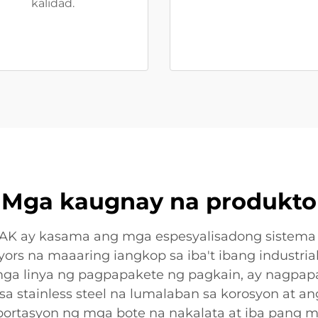
kalidad.
Mga kaugnay na produkto
ENAK ay kasama ang mga espesyalisadong sistema t
yors na maaaring iangkop sa iba't ibang industria
mga linya ng pagpapakete ng pagkain, ay nagpapa
sa stainless steel na lumalaban sa korosyon at ang
portasyon ng mga bote na nakalata at iba pang 