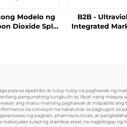
ong Modelo ng
B2B - Ultravio
on Dioxide Split
Integrated Mar
 type Marking
Machine ENKJ -
chine ENKJ - 13
para sa Pagko
para sa Laser
ng Araw ng
nting sa Carton
Produksyon na
Box
Mataas na Kont
at Global na Sa
ga para sa epektibo at tuluy-tuloy na paghawak ng ma
ilang pangunahing tungkulin ay ilipat nang maayos an
bawasan ang manu-manong paghawak at mapabilis ang t
rformance na conveyor na nakatutok sa pagtugon sa p
gpoproseso ng pagkain, pharmaceuticals, at pangkal
 materyales tulad ng stainless steel, na nagbibigay ng 