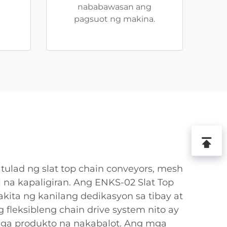
nababawasan ang
pagsuot ng makina.
ulad ng slat top chain conveyors, mesh
l na kapaligiran. Ang ENKS-02 Slat Top
kita ng kanilang dedikasyon sa tibay at
 fleksibleng chain drive system nito ay
mga produkto na nakabalot. Ang mga