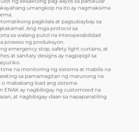
ulot ng eksaktong pag-aayos sa partikular
g kakayahang umangkop na ito ay nagmaksima
tema.
tomatikong pagkilala at pagsubaybay sa
kakamali. Ang mga protocol sa
orta sa walang putol na interoperabilidad
a proseso ng produksyon.
g emergency stop, safety light curtains, at
es at sanitary designs ay nagpipigil sa
syutiko.
-time na monitoring ng sistema at mabilis na
ararating sa pamamagitan ng marunong na
e o mababang load ang sistema.
jin ENAK ay nagbibigay ng customized na
san, at nagbibigay-daan sa napapanatiling