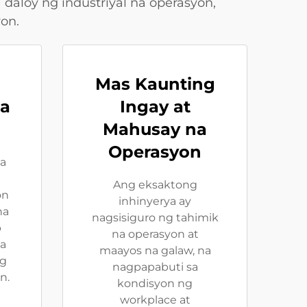
aloy ng industriyal na operasyon,
on.
Mas Kaunting
a
Ingay at
Mahusay na
Operasyon
a
Ang eksaktong
on
inhinyerya ay
na
nagsisiguro ng tahimik
p
na operasyon at
na
maayos na galaw, na
ng
nagpapabuti sa
n.
kondisyon ng
workplace at