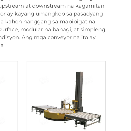
 upstream at downstream na kagamitan
eyor ay kayang umangkop sa pasadyang
na kahon hanggang sa mabibigat na
urface, modular na bahagi, at simpleng
disyon. Ang mga conveyor na ito ay
ma