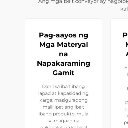
Ang mga belt conveyor ay nagbibi
ka
Pag-aayos ng
P
Mga Materyal
na
Napakaraming
S
Gamit
Dahil sa iba't ibang
lapad at kapasidad ng
karga, masiguradong
p
maililipat ang iba't
u
ibang produkto, mula
sa magaan na
p
nakabalot na kalakal