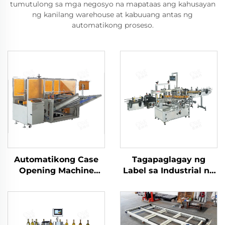
tumutulong sa mga negosyo na mapataas ang kahusayan
ng kanilang warehouse at kabuuang antas ng
automatikong proseso.
Automatikong Case
Tagapaglagay ng
Opening Machine
Label sa Industrial na
Carton Packaging
Bote ng Bola na May
Machine ENKK-01
Anti-Slip na Hawakan
para sa mga Bote ng
Beer at Sarsa