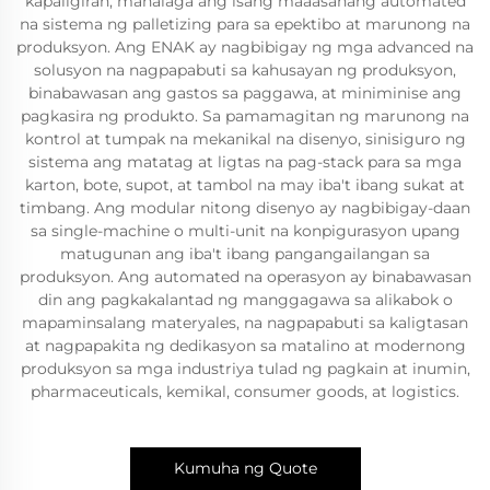
kapaligiran, mahalaga ang isang maaasahang automated
na sistema ng palletizing para sa epektibo at marunong na
produksyon. Ang ENAK ay nagbibigay ng mga advanced na
solusyon na nagpapabuti sa kahusayan ng produksyon,
binabawasan ang gastos sa paggawa, at miniminise ang
pagkasira ng produkto. Sa pamamagitan ng marunong na
kontrol at tumpak na mekanikal na disenyo, sinisiguro ng
sistema ang matatag at ligtas na pag-stack para sa mga
karton, bote, supot, at tambol na may iba't ibang sukat at
timbang. Ang modular nitong disenyo ay nagbibigay-daan
sa single-machine o multi-unit na konpigurasyon upang
matugunan ang iba't ibang pangangailangan sa
produksyon. Ang automated na operasyon ay binabawasan
din ang pagkakalantad ng manggagawa sa alikabok o
mapaminsalang materyales, na nagpapabuti sa kaligtasan
at nagpapakita ng dedikasyon sa matalino at modernong
produksyon sa mga industriya tulad ng pagkain at inumin,
pharmaceuticals, kemikal, consumer goods, at logistics.
Kumuha ng Quote