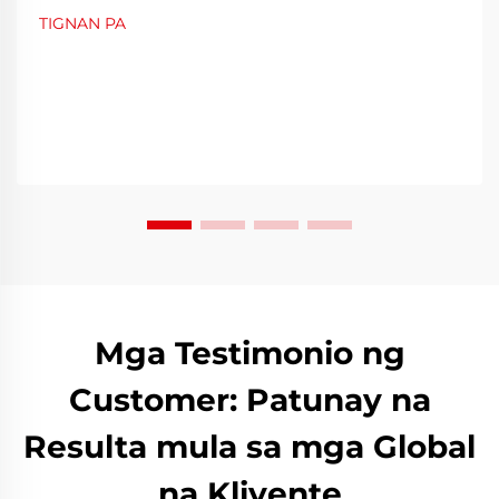
na hindi mapaghihiwalay. Dahil sa patuloy na pagtaas
TIGNAN PA
ng inaasahan ng mga konsyumer, ang mga
kumpanya ng alak ay hindi makapagtitiis na
ikompromiso ang bilis ng produksyon o ang kalidad
ng inumin. Ang pagpapakilala ng...
Mga Testimonio ng
Customer: Patunay na
Resulta mula sa mga Global
na Kliyente