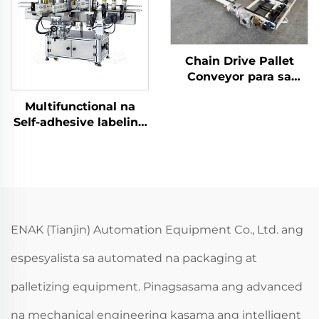
Chain Drive Pallet
Conveyor para sa
Walang Laman at
Multifunctional na
Punong Pallet na
Self-adhesive labeling
Conveyor para sa
machine ENKB-09
Palletizer ENKS-01
ENAK (Tianjin) Automation Equipment Co., Ltd. ang
espesyalista sa automated na packaging at
palletizing equipment. Pinagsasama ang advanced
na mechanical engineering kasama ang intelligent