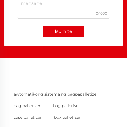
0/1000
Isumite
awtomatikong sistema ng pagpapalletize
bag palletizer
bag palletiser
case palletizer
box palletizer