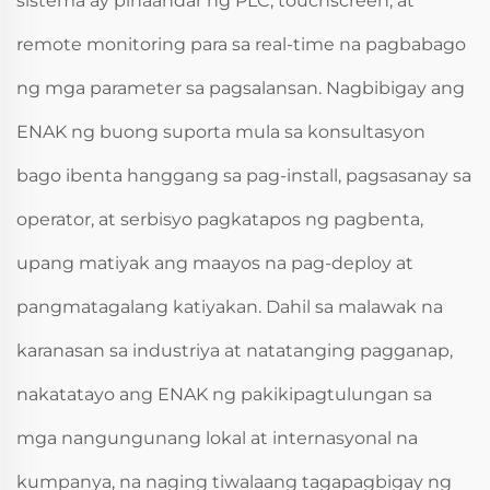
sistema ay pinaandar ng PLC, touchscreen, at
remote monitoring para sa real-time na pagbabago
ng mga parameter sa pagsalansan. Nagbibigay ang
ENAK ng buong suporta mula sa konsultasyon
bago ibenta hanggang sa pag-install, pagsasanay sa
operator, at serbisyo pagkatapos ng pagbenta,
upang matiyak ang maayos na pag-deploy at
pangmatagalang katiyakan. Dahil sa malawak na
karanasan sa industriya at natatanging pagganap,
nakatatayo ang ENAK ng pakikipagtulungan sa
mga nangungunang lokal at internasyonal na
kumpanya, na naging tiwalaang tagapagbigay ng