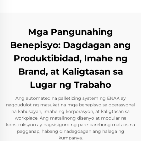
Mga Pangunahing
Benepisyo: Dagdagan ang
Produktibidad, Imahe ng
Brand, at Kaligtasan sa
Lugar ng Trabaho
Ang automated na palletizing system ng ENAK ay
nagdudulot ng masukat na mga benepisyo sa operasyonal
na kahusayan, imahe ng korporasyon, at kaligtasan sa
workplace. Ang matalinong disenyo at modular na
konstruksyon ay nagsisiguro ng pare-parehong mataas na
pagganap, habang dinadagdagan ang halaga ng
kumpanya.