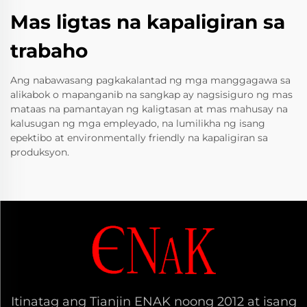
Mas ligtas na kapaligiran sa
trabaho
Ang nabawasang pagkakalantad ng mga manggagawa sa
alikabok o mapanganib na sangkap ay nagsisiguro ng mas
mataas na pamantayan ng kaligtasan at mas mahusay na
kalusugan ng mga empleyado, na lumilikha ng isang
epektibo at environmentally friendly na kapaligiran sa
produksyon.
Itinatag ang Tianjin ENAK noong 2012 at isang