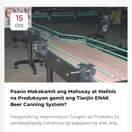
15
Oct
Paano Makakamit ang Mahusay at Malinis
na Produksyon gamit ang Tianjin ENAK
Beer Canning System?
Pangunahing Impormasyon Tungkol sa Produkto Sa
pandaigdigang industriya ng paggawa ng alak, ang
kahusayan at kalusugan ay naging dalawang layunin