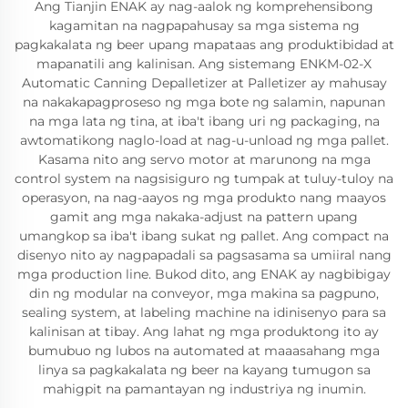
Ang Tianjin ENAK ay nag-aalok ng komprehensibong
kagamitan na nagpapahusay sa mga sistema ng
pagkakalata ng beer upang mapataas ang produktibidad at
mapanatili ang kalinisan. Ang sistemang ENKM-02-X
Automatic Canning Depalletizer at Palletizer ay mahusay
na nakakapagproseso ng mga bote ng salamin, napunan
na mga lata ng tina, at iba't ibang uri ng packaging, na
awtomatikong naglo-load at nag-u-unload ng mga pallet.
Kasama nito ang servo motor at marunong na mga
control system na nagsisiguro ng tumpak at tuluy-tuloy na
operasyon, na nag-aayos ng mga produkto nang maayos
gamit ang mga nakaka-adjust na pattern upang
umangkop sa iba't ibang sukat ng pallet. Ang compact na
disenyo nito ay nagpapadali sa pagsasama sa umiiral nang
mga production line. Bukod dito, ang ENAK ay nagbibigay
din ng modular na conveyor, mga makina sa pagpuno,
sealing system, at labeling machine na idinisenyo para sa
kalinisan at tibay. Ang lahat ng mga produktong ito ay
bumubuo ng lubos na automated at maaasahang mga
linya sa pagkakalata ng beer na kayang tumugon sa
mahigpit na pamantayan ng industriya ng inumin.