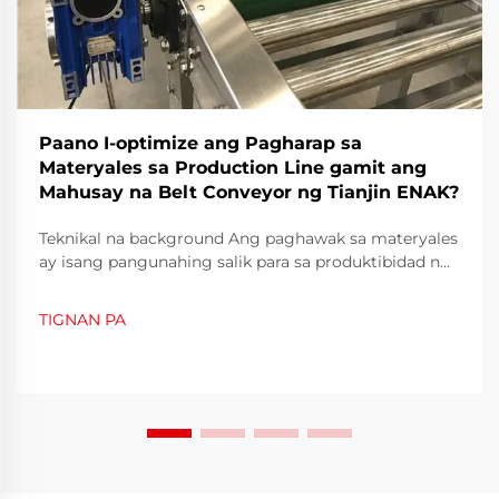
Paano I-optimize ang Pagharap sa
Materyales sa Production Line gamit ang
Mahusay na Belt Conveyor ng Tianjin ENAK?
Teknikal na background Ang paghawak sa materyales
ay isang pangunahing salik para sa produktibidad ng
modernong pagmamanupaktura. Sa mga mataas na
throughput na production line—lalo na yaong
TIGNAN PA
kinasasangkutan ng pagpapacking, pagsusulod, at
paglipat ng mabigat na karga—ang subsystem ng
paghawak ng materyales ay de...