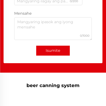
0/200
Mensahe
0/1000
Isumite
beer canning system