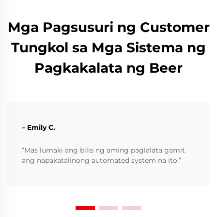
Mga Pagsusuri ng Customer
Tungkol sa Mga Sistema ng
Pagkakalata ng Beer
– Emily C.
“Mas lumaki ang bilis ng aming paglalata gamit
ang napakatalinong automated system na ito.”