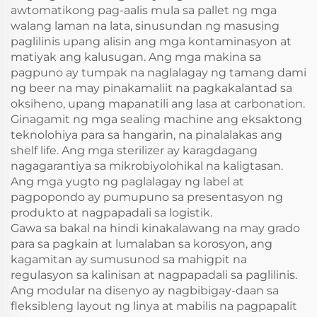
awtomatikong pag-aalis mula sa pallet ng mga
walang laman na lata, sinusundan ng masusing
paglilinis upang alisin ang mga kontaminasyon at
matiyak ang kalusugan. Ang mga makina sa
pagpuno ay tumpak na naglalagay ng tamang dami
ng beer na may pinakamaliit na pagkakalantad sa
oksiheno, upang mapanatili ang lasa at carbonation.
Ginagamit ng mga sealing machine ang eksaktong
teknolohiya para sa hangarin, na pinalalakas ang
shelf life. Ang mga sterilizer ay karagdagang
nagagarantiya sa mikrobiyolohikal na kaligtasan.
Ang mga yugto ng paglalagay ng label at
pagpopondo ay pumupuno sa presentasyon ng
produkto at nagpapadali sa logistik.
Gawa sa bakal na hindi kinakalawang na may grado
para sa pagkain at lumalaban sa korosyon, ang
kagamitan ay sumusunod sa mahigpit na
regulasyon sa kalinisan at nagpapadali sa paglilinis.
Ang modular na disenyo ay nagbibigay-daan sa
fleksibleng layout ng linya at mabilis na pagpapalit