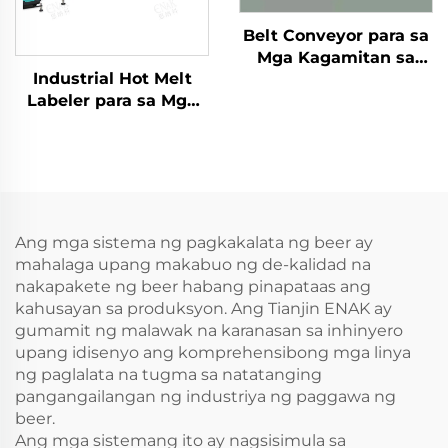
Belt Conveyor para sa
Mga Kagamitan sa
Industrial Hot Melt
Linya ng Produksyon
Labeler para sa Mga
ng Industriya ng
Bote Lata Banga Tasa
Pagkain at Makina ng
ENKL-02
Pag-packaging ENKS-
03
Ang mga sistema ng pagkakalata ng beer ay
mahalaga upang makabuo ng de-kalidad na
nakapakete ng beer habang pinapataas ang
kahusayan sa produksyon. Ang Tianjin ENAK ay
gumamit ng malawak na karanasan sa inhinyero
upang idisenyo ang komprehensibong mga linya
ng paglalata na tugma sa natatanging
pangangailangan ng industriya ng paggawa ng
beer.
Ang mga sistemang ito ay nagsisimula sa