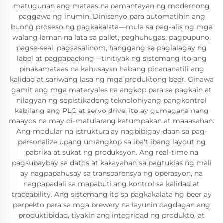
matugunan ang mataas na pamantayan ng modernong
paggawa ng inumin. Dinisenyo para automatihin ang
buong proseso ng pagkakalata—mula sa pag-alis ng mga
walang laman na lata sa pallet, paghuhugas, pagpupuno,
pagse-seal, pagsasalinom, hanggang sa paglalagay ng
label at pagpapacking—tinitiyak ng sistemang ito ang
pinakamataas na kahusayan habang pinananatili ang
kalidad at sariwang lasa ng mga produktong beer. Ginawa
gamit ang mga materyales na angkop para sa pagkain at
nilagyan ng sopistikadong teknolohiyang pangkontrol
kabilang ang PLC at servo drive, ito ay gumagana nang
maayos na may di-matularang katumpakan at maaasahan.
Ang modular na istruktura ay nagbibigay-daan sa pag-
personalize upang umangkop sa iba't ibang layout ng
pabrika at sukat ng produksyon. Ang real-time na
pagsubaybay sa datos at kakayahan sa pagtuklas ng mali
ay nagpapahusay sa transparensya ng operasyon, na
nagpapadali sa mapabuti ang kontrol sa kalidad at
traceability. Ang sistemang ito sa pagkakalata ng beer ay
perpekto para sa mga brewery na layunin dagdagan ang
produktibidad, tiyakin ang integridad ng produkto, at