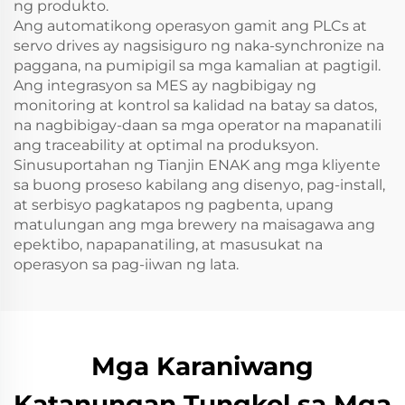
ng produkto.
Ang automatikong operasyon gamit ang PLCs at
servo drives ay nagsisiguro ng naka-synchronize na
paggana, na pumipigil sa mga kamalian at pagtigil.
Ang integrasyon sa MES ay nagbibigay ng
monitoring at kontrol sa kalidad na batay sa datos,
na nagbibigay-daan sa mga operator na mapanatili
ang traceability at optimal na produksyon.
Sinusuportahan ng Tianjin ENAK ang mga kliyente
sa buong proseso kabilang ang disenyo, pag-install,
at serbisyo pagkatapos ng pagbenta, upang
matulungan ang mga brewery na maisagawa ang
epektibo, napapanatiling, at masusukat na
operasyon sa pag-iiwan ng lata.
Mga Karaniwang
Katanungan Tungkol sa Mga