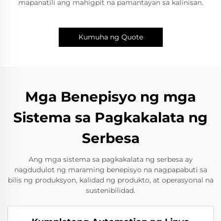
mapanatili ang mahigpit na pamantayan sa kalinisan.
Kumuha ng Quote
Mga Benepisyo ng mga
Sistema sa Pagkakalata ng
Serbesa
Ang mga sistema sa pagkakalata ng serbesa ay
nagdudulot ng maraming benepisyo na nagpapabuti sa
bilis ng produksyon, kalidad ng produkto, at operasyonal na
sustenibilidad.