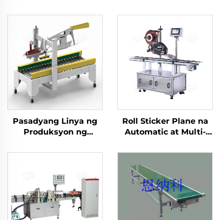
Pasadyang Linya ng
Roll Sticker Plane na
Produksyon ng
Automatic at Multi-
Pagkain, Makina sa
functional na patag na
Pagse-seal ng Karton
ibabaw na labeling
gamit ang Adhesive
machine ENKB-06
Tape, Makina sa
Pagpapakete at
Pagpapatapos, ENKF-
02