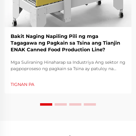
Bakit Naging Napiling Pili ng mga
Tagagawa ng Pagkain sa Tsina ang Tianjin
ENAK Canned Food Production Line?
Mga Suliraning Hinaharap sa Industriya Ang sektor ng
pagpoproseso ng pagkain sa Tsina ay patuloy na
lumalago nitong mga nakaraang taon, habang
tumataas din ang pangangailangan para sa ligtas,
TIGNAN PA
mataas ang kalidad, at mahusay na nakabalot na mga
pagkain sa lata. Ayon sa datos mula sa industriya, ang
merkado ng sardinas sa Tsina...