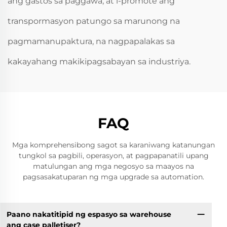
ang gastos sa paggawa, at i-promote ang
transpormasyon patungo sa marunong na
pagmamanupaktura, na nagpapalakas sa
kakayahang makikipagsabayan sa industriya.
FAQ
Mga komprehensibong sagot sa karaniwang katanungan
tungkol sa pagbili, operasyon, at pagpapanatili upang
matulungan ang mga negosyo sa maayos na
pagsasakatuparan ng mga upgrade sa automation.
Paano nakatitipid ng espasyo sa warehouse
ang case palletiser?