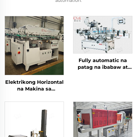
automation.
Fully automatic na
patag na ibabaw at
dalawang panig na
makina ng paglalagay
Elektrikong Horizontal
ng label ENKB-11
na Makina sa
Paglalagay ng Label
para sa Mga Lata ng
Tin ENKGD-01