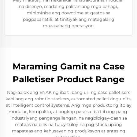
May matatag na mekanikal na istraktura at modular
na disenyo, madaling palitan ang mga bahagi,
miniminise ang downtime at gastos sa
pagpapanatili, at tinitiyak ang matagalang
maaasahang operasyon.
Maraming Gamit na Case
Palletiser Product Range
Nag-aalok ang ENAK ng iba't ibang uri ng case palletisers
kabilang ang robotic stackers, automated palletizing units,
at intelligent control systems. Ang mga produktong ito ay
modular, kompakto, at angkop para sa iba't ibang pang-
industriyang pangangailangan, na nagbibigay-daan sa
mataas na bilis na tuluy-tuloy na pag-stack upang
mapataas ang kahusayan ng produksyon at antas ng