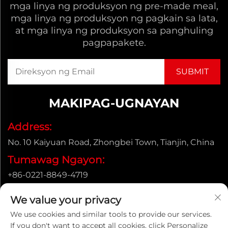
mga linya ng produksyon ng pre-made meal,
mga linya ng produksyon ng pagkain sa lata,
at mga linya ng produksyon sa panghuling
pagpapakete.
MAKIPAG-UGNAYAN
Address:
No. 10 Kaiyuan Road, Zhongbei Town, Tianjin, China
Tumawag Ngayon:
+86-0221-8849-4719
Email:
We value your privacy
[email protected]
We use cookies and similar tools to provide our services.
If you don't want to accept all cookies, click Personalize