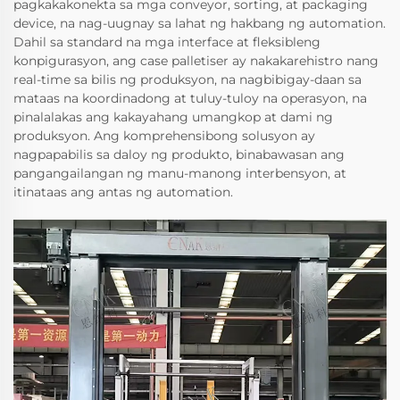
pagkakakonekta sa mga conveyor, sorting, at packaging
device, na nag-uugnay sa lahat ng hakbang ng automation.
Dahil sa standard na mga interface at fleksibleng
konpigurasyon, ang case palletiser ay nakakarehistro nang
real-time sa bilis ng produksyon, na nagbibigay-daan sa
mataas na koordinadong at tuluy-tuloy na operasyon, na
pinalalakas ang kakayahang umangkop at dami ng
produksyon. Ang komprehensibong solusyon ay
nagpapabilis sa daloy ng produkto, binabawasan ang
pangangailangan ng manu-manong interbensyon, at
itinataas ang antas ng automation.