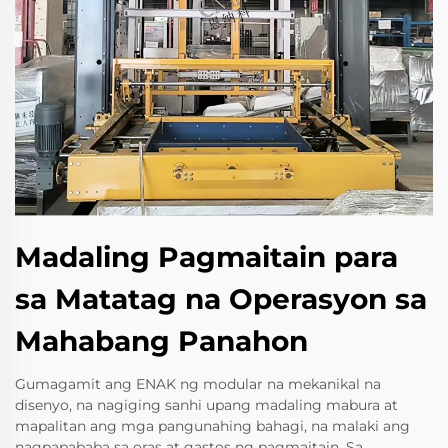
Madaling Pagmaitain para
sa Matatag na Operasyon sa
Mahabang Panahon
Gumagamit ang ENAK ng modular na mekanikal na
disenyo, na nagiging sanhi upang madaling mabura at
mapalitan ang mga pangunahing bahagi, na malaki ang
nagpapababa sa oras at gastos ng pagmaitain. Sa