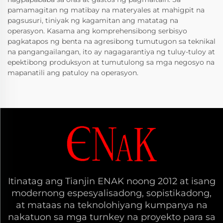
pamamagitan ng matibay na materyales at mahigpit na
pagsusuri, tiniyak ng kagamitan ang matatag na
operasyon. Kasama ang komprehensibong serbisyo
pagkatapos ng benta na agresibong tumutugon sa teknikal
na pangangailangan, ito ay nagagarantiya ng tuluy-tuloy at
epektibong produksyon at tumutulong sa mga negosyo na
mapanatili ang patuloy na operasyon.
Itinatag ang Tianjin ENAK noong 2012 at isang
modernong espesyalisadong, sopistikadong,
at mataas na teknolohiyang kumpanya na
nakatuon sa mga turnkey na proyekto para sa