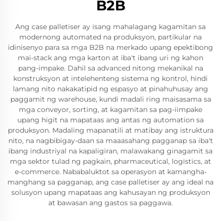
B2B
Ang case palletiser ay isang mahalagang kagamitan sa
modernong automated na produksyon, partikular na
idinisenyo para sa mga B2B na merkado upang epektibong
mai-stack ang mga karton at iba't ibang uri ng kahon
pang-impake. Dahil sa advanced nitong mekanikal na
konstruksyon at intelehenteng sistema ng kontrol, hindi
lamang nito nakakatipid ng espasyo at pinahuhusay ang
paggamit ng warehouse, kundi madali ring maisasama sa
mga conveyor, sorting, at kagamitan sa pag-iimpake
upang higit na mapataas ang antas ng automation sa
produksyon. Madaling mapanatili at matibay ang istruktura
nito, na nagbibigay-daan sa maaasahang pagganap sa iba't
ibang industriyal na kapaligiran, malawakang ginagamit sa
mga sektor tulad ng pagkain, pharmaceutical, logistics, at
e-commerce. Nababaluktot sa operasyon at kamangha-
manghang sa pagganap, ang case palletiser ay ang ideal na
solusyon upang mapataas ang kahusayan ng produksyon
at bawasan ang gastos sa paggawa.