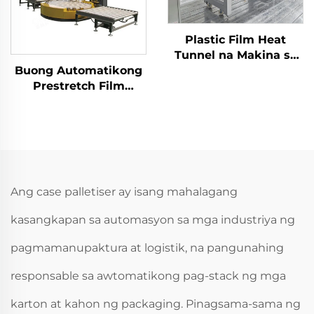
Plastic Film Heat
Tunnel na Makina sa
Buong Automatikong
Pagbubuhol at
Prestretch Film
Pagpapakete para sa
Packaging Wrapper na
Heat Shrinkable Film
Makina para sa Pallet
ENKMB-01
Balot ENKC-03
Ang case palletiser ay isang mahalagang
kasangkapan sa automasyon sa mga industriya ng
pagmamanupaktura at logistik, na pangunahing
responsable sa awtomatikong pag-stack ng mga
karton at kahon ng packaging. Pinagsama-sama ng