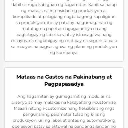
dahil sa mga kabiguan ng kagamitan. Kahit sa harap
ng mataas na intensidad ng produksyon at
kumplikado at palagiang nagbabagong kapaligiran
sa produksyon, ito ay patuloy na gumaganap ng
matatag na papel at nagagarantiya na ang
paglalagay ng label sa vial ay isinasagawa nang
maayos, na nagbibigay ng matibay na segurista para
sa maayos na pagsasagawa ng plano ng produksyon
ng kumpanya.
Mataas na Gastos na Pakinabang at
Pagpapasadya
Ang kagamitan ay gumagamit ng modular na
disenyo at may malakas na kakayahang i-customize.
Maaari nitong i-customize nang fleksible ang mga
pangunahing parameter tulad ng bilis ng
produksyon, uri ng label, at antas ng automatikong
operasyon batay sa aktuwal na pangangailangan ng