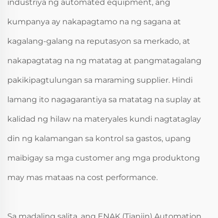
industriya ng automated equipment, ang
kumpanya ay nakapagtamo na ng sagana at
kagalang-galang na reputasyon sa merkado, at
nakapagtatag na ng matatag at pangmatagalang
pakikipagtulungan sa maraming supplier. Hindi
lamang ito nagagarantiya sa matatag na suplay at
kalidad ng hilaw na materyales kundi nagtataglay
din ng kalamangan sa kontrol sa gastos, upang
maibigay sa mga customer ang mga produktong
may mas mataas na cost performance.
Sa madaling salita, ang ENAK (Tianjin) Automation