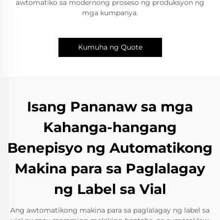
awtomatiko sa modernong proseso ng produksyon ng
mga kumpanya.
Kumuha ng Quote
Isang Pananaw sa mga
Kahanga-hangang
Benepisyo ng Automatikong
Makina para sa Paglalagay
ng Label sa Vial
Ang awtomatikong makina para sa paglalagay ng label sa