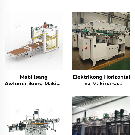
Mabilisang
Elektrikong Horizontal
Awtomatikong Makina
na Makina sa
ng Palletizer para sa
Paglalagay ng Label
Nakalatag na Karne
para sa Mga Lata ng
ENKM-02
Tin ENKGD-01