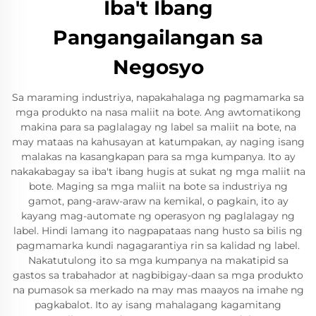
Iba't Ibang
Pangangailangan sa
Negosyo
Sa maraming industriya, napakahalaga ng pagmamarka sa
mga produkto na nasa maliit na bote. Ang awtomatikong
makina para sa paglalagay ng label sa maliit na bote, na
may mataas na kahusayan at katumpakan, ay naging isang
malakas na kasangkapan para sa mga kumpanya. Ito ay
nakakabagay sa iba't ibang hugis at sukat ng mga maliit na
bote. Maging sa mga maliit na bote sa industriya ng
gamot, pang-araw-araw na kemikal, o pagkain, ito ay
kayang mag-automate ng operasyon ng paglalagay ng
label. Hindi lamang ito nagpapataas nang husto sa bilis ng
pagmamarka kundi nagagarantiya rin sa kalidad ng label.
Nakatutulong ito sa mga kumpanya na makatipid sa
gastos sa trabahador at nagbibigay-daan sa mga produkto
na pumasok sa merkado na may mas maayos na imahe ng
pagkabalot. Ito ay isang mahalagang kagamitang