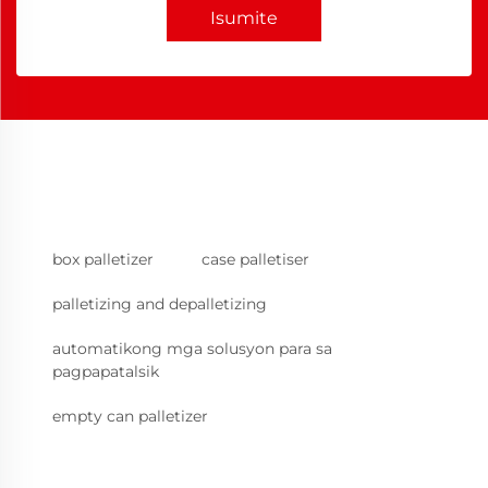
Isumite
box palletizer
case palletiser
palletizing and depalletizing
automatikong mga solusyon para sa
pagpapatalsik
empty can palletizer