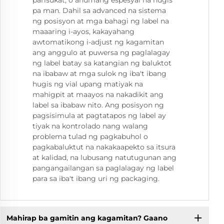
parisukat, o anumang espesyal na hugis
pa man. Dahil sa advanced na sistema
ng posisyon at mga bahagi ng label na
maaaring i-ayos, kakayahang
awtomatikong i-adjust ng kagamitan
ang anggulo at puwersa ng paglalagay
ng label batay sa katangian ng baluktot
na ibabaw at mga sulok ng iba't ibang
hugis ng vial upang matiyak na
mahigpit at maayos na nakadikit ang
label sa ibabaw nito. Ang posisyon ng
pagsisimula at pagtatapos ng label ay
tiyak na kontrolado nang walang
problema tulad ng pagkabuhol o
pagkabaluktut na nakakaapekto sa itsura
at kalidad, na lubusang natutugunan ang
pangangailangan sa paglalagay ng label
para sa iba't ibang uri ng packaging.
Mahirap ba gamitin ang kagamitan? Gaano