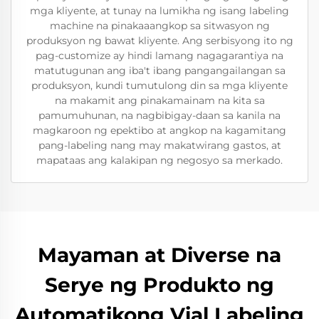
mga kliyente, at tunay na lumikha ng isang labeling
machine na pinakaaangkop sa sitwasyon ng
produksyon ng bawat kliyente. Ang serbisyong ito ng
pag-customize ay hindi lamang nagagarantiya na
matutugunan ang iba't ibang pangangailangan sa
produksyon, kundi tumutulong din sa mga kliyente
na makamit ang pinakamainam na kita sa
pamumuhunan, na nagbibigay-daan sa kanila na
magkaroon ng epektibo at angkop na kagamitang
pang-labeling nang may makatwirang gastos, at
mapataas ang kalakipan ng negosyo sa merkado.
Mayaman at Diverse na
Serye ng Produkto ng
Automatikong Vial Labeling