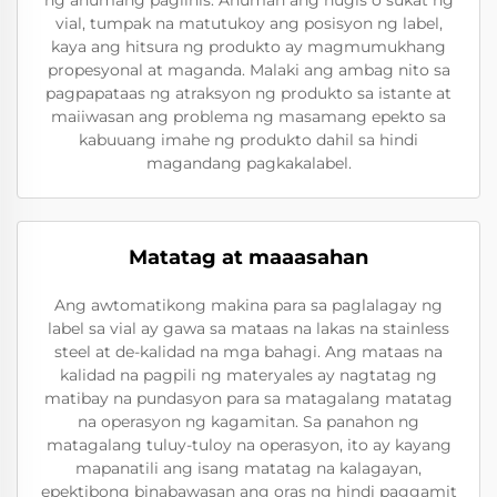
ng anumang paglihis. Anuman ang hugis o sukat ng
vial, tumpak na matutukoy ang posisyon ng label,
kaya ang hitsura ng produkto ay magmumukhang
propesyonal at maganda. Malaki ang ambag nito sa
pagpapataas ng atraksyon ng produkto sa istante at
maiiwasan ang problema ng masamang epekto sa
kabuuang imahe ng produkto dahil sa hindi
magandang pagkakalabel.
Matatag at maaasahan
Ang awtomatikong makina para sa paglalagay ng
label sa vial ay gawa sa mataas na lakas na stainless
steel at de-kalidad na mga bahagi. Ang mataas na
kalidad na pagpili ng materyales ay nagtatag ng
matibay na pundasyon para sa matagalang matatag
na operasyon ng kagamitan. Sa panahon ng
matagalang tuluy-tuloy na operasyon, ito ay kayang
mapanatili ang isang matatag na kalagayan,
epektibong binabawasan ang oras ng hindi paggamit