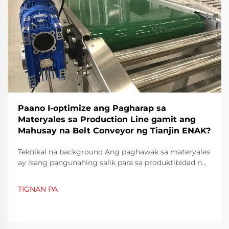
Paano I-optimize ang Pagharap sa
Materyales sa Production Line gamit ang
Mahusay na Belt Conveyor ng Tianjin ENAK?
Teknikal na background Ang paghawak sa materyales
ay isang pangunahing salik para sa produktibidad ng
modernong pagmamanupaktura. Sa mga mataas na
throughput na production line—lalo na yaong
TIGNAN PA
kinasasangkutan ng pagpapacking, pagsusulod, at
paglipat ng mabigat na karga—ang subsystem ng
paghawak ng materyales ay de...