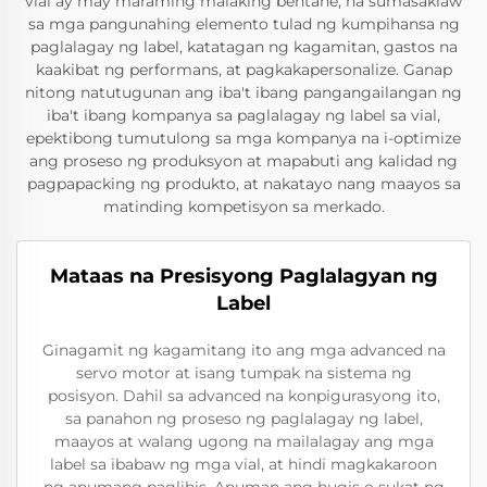
vial ay may maraming malaking bentahe, na sumasaklaw
sa mga pangunahing elemento tulad ng kumpihansa ng
paglalagay ng label, katatagan ng kagamitan, gastos na
kaakibat ng performans, at pagkakapersonalize. Ganap
nitong natutugunan ang iba't ibang pangangailangan ng
iba't ibang kompanya sa paglalagay ng label sa vial,
epektibong tumutulong sa mga kompanya na i-optimize
ang proseso ng produksyon at mapabuti ang kalidad ng
pagpapacking ng produkto, at nakatayo nang maayos sa
matinding kompetisyon sa merkado.
Mataas na Presisyong Paglalagyan ng
Label
Ginagamit ng kagamitang ito ang mga advanced na
servo motor at isang tumpak na sistema ng
posisyon. Dahil sa advanced na konpigurasyong ito,
sa panahon ng proseso ng paglalagay ng label,
maayos at walang ugong na mailalagay ang mga
label sa ibabaw ng mga vial, at hindi magkakaroon