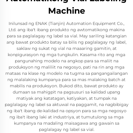
Machine
Inilunsad ng ENAK (Tianjin) Automation Equipment Co.,
Ltd. ang iba't ibang produkto ng awtomatikong makina
para sa paglalagay ng label sa vial. May sariling katangian
ang bawat produkto batay sa bilis ng paglalagay ng label,
saklaw ng sukat ng vial na maaaring gamitin, at
konpigurasyon ng mga tungkulin. Kasama rito ang mga
pangunahing modelo na angkop para sa maliit na
produksyon ng maliliit na negosyo, pati na rin ang mga
mataas na klase ng modelo na tugma sa pangangailangan
ng malalaking kumpanya para sa mas malaking batch at
mabilis na produksyon. Bukod dito, bawat produkto ay
dumaan sa mahigpit na pagsusuri sa kalidad upang
matiyak ang katatagan, katiyakan, at tumpak na
paglalagay ng label sa aktuwal na paggamit, na nagbibigay
ng iba't ibang de-kalidad na opsyon para sa mga negosyo
ng iba't ibang laki at industriya, at tumutulong sa mga
kumpanya na madaling maisagawa ang gawain sa
paglalagay ng label sa vial.