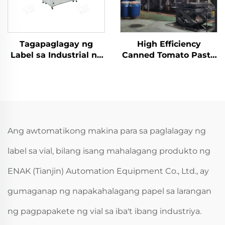
Tagapaglagay ng
High Efficiency
Label sa Industrial na
Canned Tomato Paste
Bote ng Bola na May
Line Solution
Anti-Slip na Hawakan
para sa mga Bote ng
Beer at Sarsa
Ang awtomatikong makina para sa paglalagay ng
label sa vial, bilang isang mahalagang produkto ng
ENAK (Tianjin) Automation Equipment Co., Ltd., ay
gumaganap ng napakahalagang papel sa larangan
ng pagpapakete ng vial sa iba't ibang industriya.