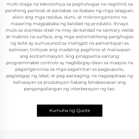
multi-stage na teknolohiya sa paghuhugas na naglilinis sa
parehong panloob at panlabas na ibabaw ng mga lalagyan,
alisin ang mga residue, dumi, at mikroorganismo na
maaaring magpababa ng kalidad ng produkto. Itinayo
mula sa stainless steel na may de-kalidad na sanitary welds
at makinis na surface, ang mga awtomatikong panghugas
ng bote ay sumusunod sa mahigpit na pamantayan sa
kalinisan, tinitiyak ang madaling paglilinis at maiiwasan
ang kontaminasyon. Ang pinagsama-samang
programmable controls ay nagbibigay-daan sa maayos na
pagsingkronisa sa mga kagamitan sa pagpupuno,
paglalagay ng label, at pag-packaging, na nagpapataas ng
kahusayan sa produksyon habang binabawasan ang
pangangailangan ng interbensyon ng tao.
Kumuha ng Quote