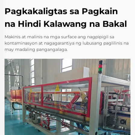
Pagkakaligtas sa Pagkain
na Hindi Kalawang na Bakal
Makinis at malinis na mga surface ang nagpipigil sa
kontaminasyon at nagagarantiya ng lubusang paglilinis na
may madaling pangangalaga.