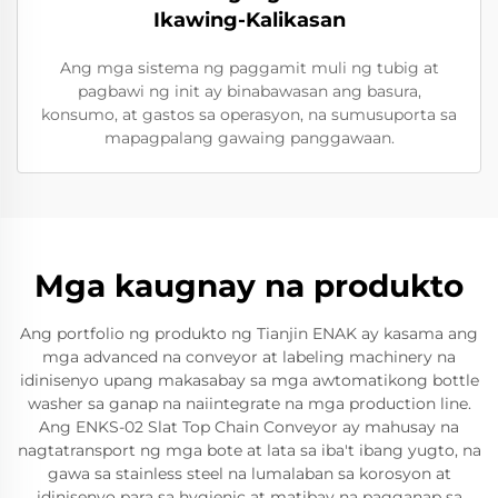
Ikawing-Kalikasan
Ang mga sistema ng paggamit muli ng tubig at
pagbawi ng init ay binabawasan ang basura,
konsumo, at gastos sa operasyon, na sumusuporta sa
mapagpalang gawaing panggawaan.
Mga kaugnay na produkto
Ang portfolio ng produkto ng Tianjin ENAK ay kasama ang
mga advanced na conveyor at labeling machinery na
idinisenyo upang makasabay sa mga awtomatikong bottle
washer sa ganap na naiintegrate na mga production line.
Ang ENKS-02 Slat Top Chain Conveyor ay mahusay na
nagtatransport ng mga bote at lata sa iba't ibang yugto, na
gawa sa stainless steel na lumalaban sa korosyon at
idinisenyo para sa hygienic at matibay na pagganap sa