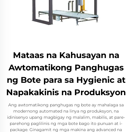
Mataas na Kahusayan na
Awtomatikong Panghugas
ng Bote para sa Hygienic at
Napakakinis na Produksyon
Ang awtomatikong panghugas ng bote ay mahalaga sa
modernong automated na linya ng produksyon, na
idinisenyo upang magbigay ng malalim, mabilis, at pare-
parehong paglilinis ng mga bote bago ito punuan at i-
package. Ginagamit ng mga makina ang advanced na