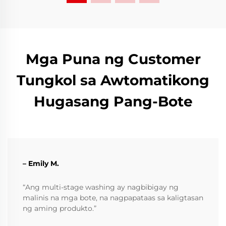
Mga Puna ng Customer
Tungkol sa Awtomatikong
Hugasang Pang-Bote
– Emily M.
“Ang multi-stage washing ay nagbibigay ng
malinis na mga bote, na nagpapataas sa kaligtasan
ng aming produkto.”