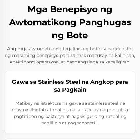
Mga Benepisyo ng
Awtomatikong Panghugas
ng Bote
Ang mga awtomatikong tagalinis ng bote ay nagdudulot
ng maraming benepisyo para sa mas mahusay na kalinisan,
epektibong operasyon, at pangangalaga sa kapaligiran.
Gawa sa Stainless Steel na Angkop para
sa Pagkain
Matibay na istraktura na gawa sa stainless steel na
may pinakintab at malinis na surface ay nagpipigil sa
pagtitipon ng bakterya at nagsisiguro ng madaling
paglilinis at pagpapanatili.