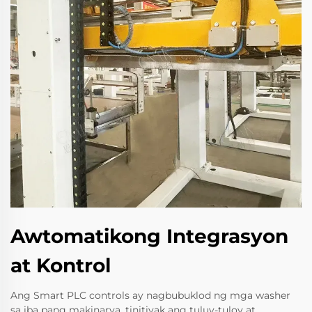
Awtomatikong Integrasyon
at Kontrol
Ang Smart PLC controls ay nagbubuklod ng mga washer
sa iba pang makinarya, tinitiyak ang tuluy-tuloy at