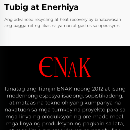
Tubig at Enerhiya
Ang advanced recycling at heat recovery ay binabawasan
ang paggamit ng likas na yaman at gastos sa operasyon.
Itinatag ang Tianjin ENAK noong 2012 at isang
modernong espesyalisadong, sopistikadong,
at mataas na teknolohiyang kumpanya na
nakatuon sa mga turnkey na proyekto para sa
mga linya ng produksyon ng pre-made meal,
mga linya ng produksyon ng pagkain sa lata,