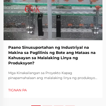
Paano Sinusuportahan ng Industriyal na
Makina sa Paglilinis ng Bote ang Mataas na
Kahusayan sa Malalaking Linya ng
Produksyon?
Mga Kinakailangan sa Proyekto Kapag
pinapamahalaan ang malalaking linya ng produksyon
sa sektor ng pagkain at inumin, patuloy na hamon
ang pagsisiguro ng bilis at kalinisan. Kailangang
TIGNAN PA
lubos na linisin ang mga bote bago punuin upang
mapuksa ang mga kontaminado, residuo, o mikroo...