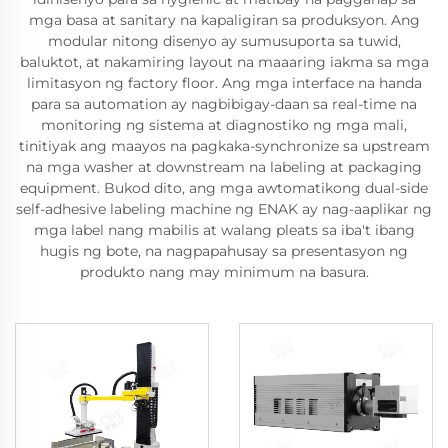
mga basa at sanitary na kapaligiran sa produksyon. Ang
modular nitong disenyo ay sumusuporta sa tuwid,
baluktot, at nakamiring layout na maaaring iakma sa mga
limitasyon ng factory floor. Ang mga interface na handa
para sa automation ay nagbibigay-daan sa real-time na
monitoring ng sistema at diagnostiko ng mga mali,
tinitiyak ang maayos na pagkaka-synchronize sa upstream
na mga washer at downstream na labeling at packaging
equipment. Bukod dito, ang mga awtomatikong dual-side
self-adhesive labeling machine ng ENAK ay nag-aaplikar ng
mga label nang mabilis at walang pleats sa iba't ibang
hugis ng bote, na nagpapahusay sa presentasyon ng
produkto nang may minimum na basura.