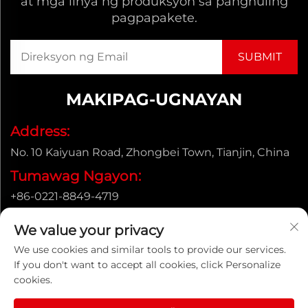
at mga linya ng produksyon sa panghuling
pagpapakete.
MAKIPAG-UGNAYAN
Address:
No. 10 Kaiyuan Road, Zhongbei Town, Tianjin, China
Tumawag Ngayon:
+86-0221-8849-4719
Email:
We value your privacy
[email protected]
We use cookies and similar tools to provide our services.
If you don't want to accept all cookies, click Personalize
cookies.
Copyright © ENAK（Tianjin) Automation Equipment
Co.,Ltd. |
Patakaran sa Pagkapribado