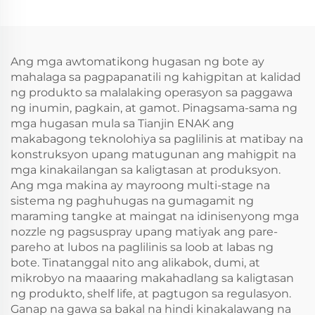
Araw ng Produksyon
na May Mataas na
Kontrast at Global na
Saklaw
Ang mga awtomatikong hugasan ng bote ay
mahalaga sa pagpapanatili ng kahigpitan at kalidad
ng produkto sa malalaking operasyon sa paggawa
ng inumin, pagkain, at gamot. Pinagsama-sama ng
mga hugasan mula sa Tianjin ENAK ang
makabagong teknolohiya sa paglilinis at matibay na
konstruksyon upang matugunan ang mahigpit na
mga kinakailangan sa kaligtasan at produksyon.
Ang mga makina ay mayroong multi-stage na
sistema ng paghuhugas na gumagamit ng
maraming tangke at maingat na idinisenyong mga
nozzle ng pagsuspray upang matiyak ang pare-
pareho at lubos na paglilinis sa loob at labas ng
bote. Tinatanggal nito ang alikabok, dumi, at
mikrobyo na maaaring makahadlang sa kaligtasan
ng produkto, shelf life, at pagtugon sa regulasyon.
Ganap na gawa sa bakal na hindi kinakalawang na