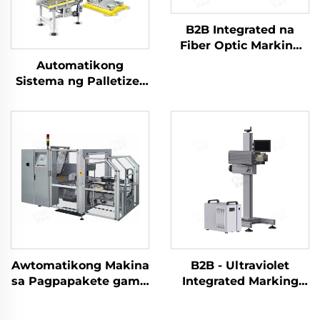
B2B Integrated na
Fiber Optic Marking
Machine ENKJ - 14
Automatikong
para sa Online na
Sistema ng Palletizer
Laser Printing sa Mga
para sa Pagpapakete
Plastic na Pakete ng
ng Carton ENK-
Pagkain
MD1800-100
Awtomatikong Makina
B2B - Ultraviolet
sa Pagpapakete gamit
Integrated Marking
ang Heat Shrink Film,
Machine ENKJ - 15
ENKZ-03
para sa Pagkodigo ng