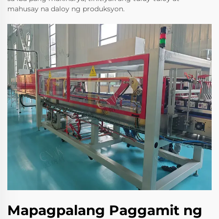
mahusay na daloy ng produksyon.
Mapagpalang Paggamit ng