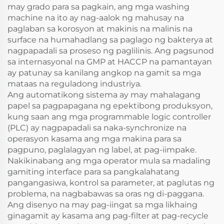
may grado para sa pagkain, ang mga washing
machine na ito ay nag-aalok ng mahusay na
paglaban sa korosyon at makinis na malinis na
surface na humahadlang sa paglago ng bakterya at
nagpapadali sa proseso ng paglilinis. Ang pagsunod
sa internasyonal na GMP at HACCP na pamantayan
ay patunay sa kanilang angkop na gamit sa mga
mataas na reguladong industriya.
Ang automatikong sistema ay may mahalagang
papel sa pagpapagana ng epektibong produksyon,
kung saan ang mga programmable logic controller
(PLC) ay nagpapadali sa naka-synchronize na
operasyon kasama ang mga makina para sa
pagpuno, paglalagyan ng label, at pag-iimpake.
Nakikinabang ang mga operator mula sa madaling
gamiting interface para sa pangkalahatang
pangangasiwa, kontrol sa parameter, at paglutas ng
problema, na nagbabawas sa oras ng di-paggana.
Ang disenyo na may pag-iingat sa mga likhaing
ginagamit ay kasama ang pag-filter at pag-recycle