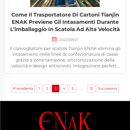
Come Il Trasportatore Di Cartoni Tianjin
ENAK Previene Gli Intasamenti Durante
L’imballaggio In Scatola Ad Alta Velocità
2025/08/21
Il convogliatore per scatole Tianjin ENAK elimina gli
intasamenti nelle linee di confezionatura di casse
grazie a zone tampone, sincronizzazione della
velocità e design antiscivolo. Integrazione perfetta
con sigillatrici e pallettizzatori.
...
Precedente
1
2
3
4
5
12
Successivo