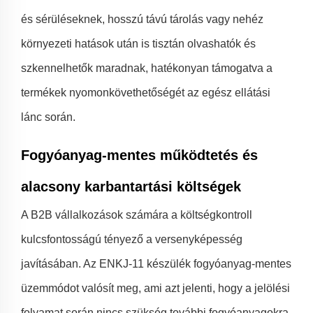
és sérüléseknek, hosszú távú tárolás vagy nehéz
környezeti hatások után is tisztán olvashatók és
szkennelhetők maradnak, hatékonyan támogatva a
termékek nyomonkövethetőségét az egész ellátási
lánc során.
Fogyóanyag-mentes működtetés és
alacsony karbantartási költségek
A B2B vállalkozások számára a költségkontroll
kulcsfontosságú tényező a versenyképesség
javításában. Az ENKJ-11 készülék fogyóanyag-mentes
üzemmódot valósít meg, ami azt jelenti, hogy a jelölési
folyamat során nincs szükség további fogyóanyagokra,