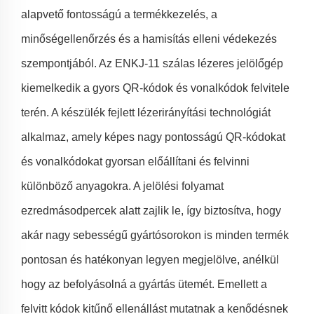
alapvető fontosságú a termékkezelés, a
minőségellenőrzés és a hamisítás elleni védekezés
szempontjából. Az ENKJ-11 szálas lézeres jelölőgép
kiemelkedik a gyors QR-kódok és vonalkódok felvitele
terén. A készülék fejlett lézerirányítási technológiát
alkalmaz, amely képes nagy pontosságú QR-kódokat
és vonalkódokat gyorsan előállítani és felvinni
különböző anyagokra. A jelölési folyamat
ezredmásodpercek alatt zajlik le, így biztosítva, hogy
akár nagy sebességű gyártósorokon is minden termék
pontosan és hatékonyan legyen megjelölve, anélkül
hogy az befolyásolná a gyártás ütemét. Emellett a
felvitt kódok kitűnő ellenállást mutatnak a kenődésnek