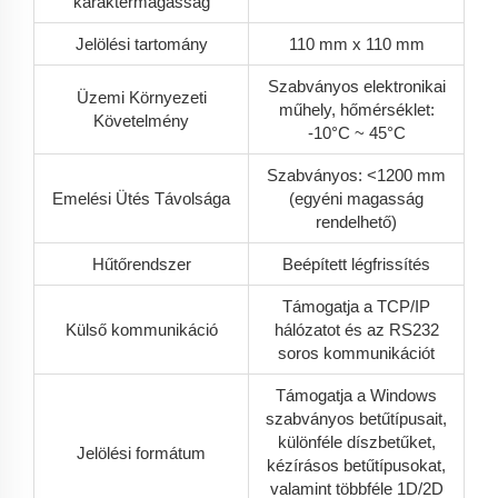
karaktermagasság
Jelölési tartomány
110 mm x 110 mm
Szabványos elektronikai
Üzemi Környezeti
műhely, hőmérséklet:
Követelmény
-10°C ~ 45°C
Szabványos: <1200 mm
Emelési Ütés Távolsága
(egyéni magasság
rendelhető)
Hűtőrendszer
Beépített légfrissítés
Támogatja a TCP/IP
Külső kommunikáció
hálózatot és az RS232
soros kommunikációt
Támogatja a Windows
szabványos betűtípusait,
különféle díszbetűket,
Jelölési formátum
kézírásos betűtípusokat,
valamint többféle 1D/2D