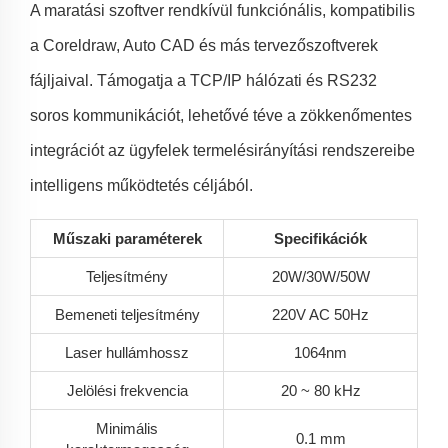
A maratási szoftver rendkívül funkciónális, kompatibilis
a Coreldraw, Auto CAD és más tervezőszoftverek
fájljaival. Támogatja a TCP/IP hálózati és RS232
soros kommunikációt, lehetővé téve a zökkenőmentes
integrációt az ügyfelek termelésirányítási rendszereibe
intelligens működtetés céljából.
Műszaki paraméterek
Specifikációk
Teljesítmény
20W/30W/50W
Bemeneti teljesítmény
220V AC 50Hz
Laser hullámhossz
1064nm
Jelölési frekvencia
20 ~ 80 kHz
Minimális
0.1 mm