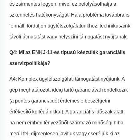
és zsírmentes legyen, mivel ez befolyásolhatja a
szkennelés hatékonyságát. Ha a probléma továbbra is
fennáll, forduljon ügyfélszolgálatunkhoz, technikusaink
távoli útmutatást vagy helyszíni támogatást nyújtanak.
Q4: Mi az ENKJ-11-es típusú készülék garanciális
szervizpolitikája?
A4: Komplex ügyfélszolgálati támogatást nyújtunk. A
gép meghatározott ideig tartó garanciával rendelkezik
(a pontos garanciaidőt érdemes elbeszélgetni
értékesítő kollégáinkkal). A garanciális időszak alatt,
ha nem emberi tényezőből származó minőségi hiba
merül fel, díjmentesen javítjuk vagy cseréljük ki az