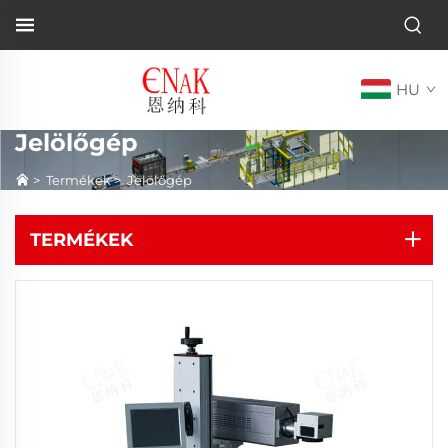
HU
Jelölőgép
>
Termékek
>
Jelölőgép
TERMÉKEK