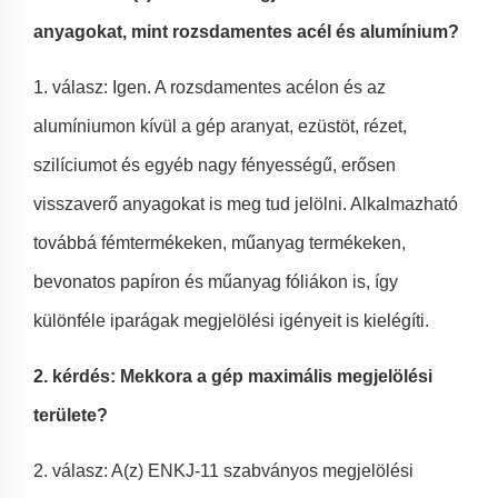
anyagokat, mint rozsdamentes acél és alumínium?
1. válasz: Igen. A rozsdamentes acélon és az
alumíniumon kívül a gép aranyat, ezüstöt, rézet,
szilíciumot és egyéb nagy fényességű, erősen
visszaverő anyagokat is meg tud jelölni. Alkalmazható
továbbá fémtermékeken, műanyag termékeken,
bevonatos papíron és műanyag fóliákon is, így
különféle iparágak megjelölési igényeit is kielégíti.
2. kérdés: Mekkora a gép maximális megjelölési
területe?
2. válasz: A(z) ENKJ-11 szabványos megjelölési