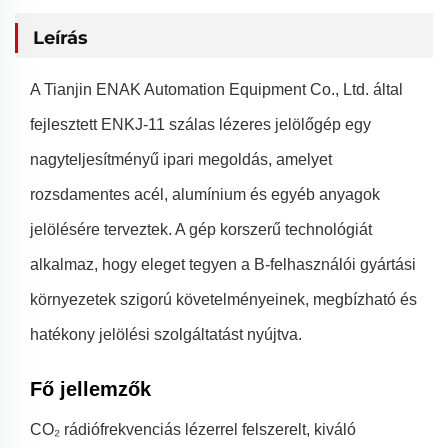
Leírás
A Tianjin ENAK Automation Equipment Co., Ltd. által
fejlesztett ENKJ-11 szálas lézeres jelölőgép egy
nagyteljesítményű ipari megoldás, amelyet
rozsdamentes acél, alumínium és egyéb anyagok
jelölésére terveztek. A gép korszerű technológiát
alkalmaz, hogy eleget tegyen a B-felhasználói gyártási
környezetek szigorú követelményeinek, megbízható és
hatékony jelölési szolgáltatást nyújtva.
Fő jellemzők
CO₂ rádiófrekvenciás lézerrel felszerelt, kiváló