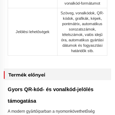
vonalkód-formátumot
Szöveg, vonalkódok, QR-
kódok, grafikák, képek,
pontmátrix, automatikus
sorozatszámok,
Jelölési lehetőségek
tételszámok, valós idejű
óra, automatikus gyártási
dátumok és fogyasztási
határidők stb.
Termék előnyei
Gyors QR-kód- és vonalkód-jelölés
támogatása
A modern gyártóiparban a nyomonkövethetőség