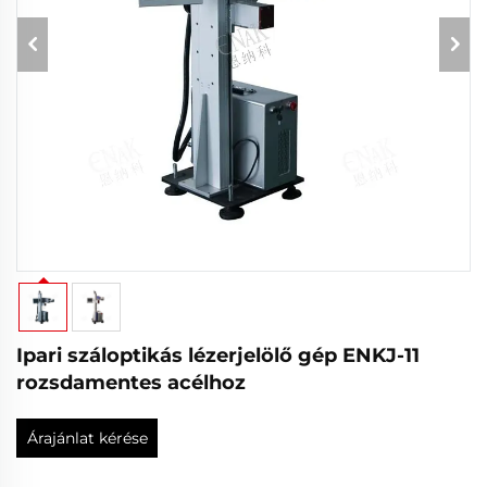
Ipari száloptikás lézerjelölő gép ENKJ-11
rozsdamentes acélhoz
Árajánlat kérése