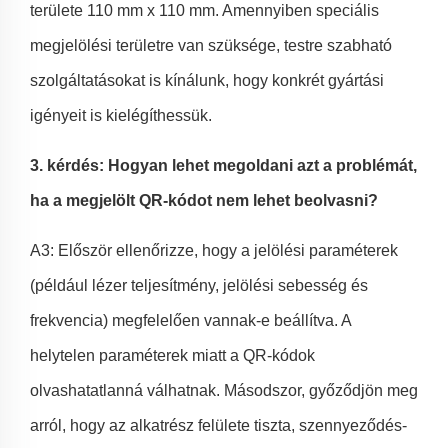
területe 110 mm x 110 mm. Amennyiben speciális
megjelölési területre van szüksége, testre szabható
szolgáltatásokat is kínálunk, hogy konkrét gyártási
igényeit is kielégíthessük.
3. kérdés: Hogyan lehet megoldani azt a problémát,
ha a megjelölt QR-kódot nem lehet beolvasni?
A3: Először ellenőrizze, hogy a jelölési paraméterek
(például lézer teljesítmény, jelölési sebesség és
frekvencia) megfelelően vannak-e beállítva. A
helytelen paraméterek miatt a QR-kódok
olvashatatlanná válhatnak. Másodszor, győződjön meg
arról, hogy az alkatrész felülete tiszta, szennyeződés-