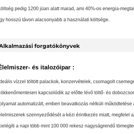
költség pedig 1200 jüan alatt marad, ami 40%-os energia-megta
így hosszú távon alacsonyabb a használati költsége.
Alkalmazási forgatókönyvek
Élelmiszer- és italozóipar
:
Ideális vízzel töltött palackok, konzervételek, csomagolt csem
zökkenőmentesen kapcsolódik az előtte lévő töltő- és dobozcso
folyamat automatizált, emberi beavatkozás nélküli működtetése a 
élelmiszerek szennyeződését a kézi érintkezés miatt, megfelel a
kielégíti a napi több mint 100 000 rekesz nagyságrendű tömegte