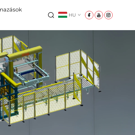
mazások
HU