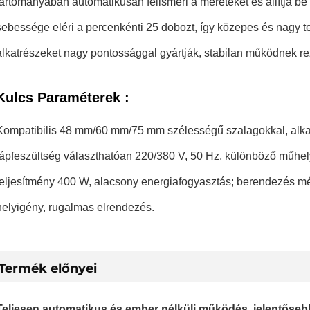
tartományában automatikusan felismeri a méreteket és állítja be 
sebessége eléri a percenkénti 25 dobozt, így közepes és nagy tel
alkatrészeket nagy pontossággal gyártják, stabilan működnek re
Kulcs Paraméterek
:
Kompatibilis 48 mm/60 mm/75 mm szélességű szalagokkal, alka
tápfeszültség választhatóan 220/380 V, 50 Hz, különböző műhely
teljesítmény 400 W, alacsony energiafogyasztás; berendezés 
helyigény, rugalmas elrendezés.
Termék előnyei
Teljesen automatikus és ember nélküli működés, jelentőse