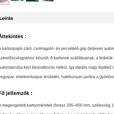
Leírás
Áttekintés
:
A kartonpapír-záró, csomagoló- és pecsételő gép (teljesen autom
szerelőszalagokhoz készült. A kartonok szállításának, a fedelük
automatizálja kézi beavatkozás nélkül, így ideális nagy léptékű
vegyipar, elektronikaipar területén, hatékonyan javítva a gyártó
Fő jellemzők
:
A megengedett kartonméretek (hossz 200–600 mm, szélesség