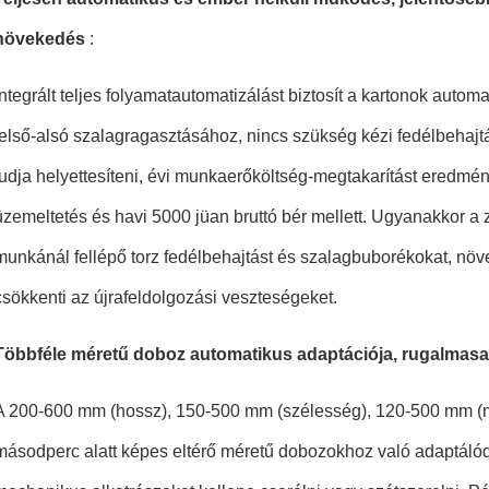
növekedés
:
Integrált teljes folyamatautomatizálást biztosít a kartonok autom
felső-alsó szalagragasztásához, nincs szükség kézi fedélbehajt
tudja helyettesíteni, évi munkaerőköltség-megtakarítást eredmé
üzemeltetés és havi 5000 jüan bruttó bér mellett. Ugyanakkor a z
munkánál fellépő torz fedélbehajtást és szalagbuborékokat, növ
csökkenti az újrafeldolgozási veszteségeket.
Többféle méretű doboz automatikus adaptációja, rugalma
A 200-600 mm (hossz), 150-500 mm (szélesség), 120-500 mm (m
másodperc alatt képes eltérő méretű dobozokhoz való adaptálód