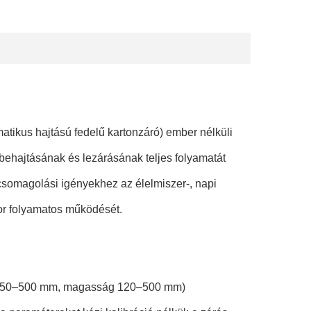
atikus hajtású fedelű kartonzáró) ember nélküli
 behajtásának és lezárásának teljes folyamatát
 csomagolási igényekhez az élelmiszer-, napi
sor folyamatos működését.
 150–500 mm, magasság 120–500 mm)