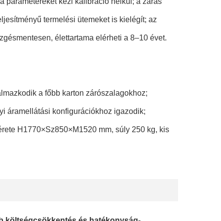
a paramétereket kézi kalibráció nélkül; a zárás
jesítményű termelési ütemeket is kielégít; az
zgésmentesen, élettartama elérheti a 8–10 évet.
lmazkodik a főbb karton zárószalagokhoz;
i áramellátási konfigurációkhoz igazodik;
mérete H1770×Sz850×M1520 mm, súly 250 kg, kis
bb költségcsökkentés és hatékonyság-