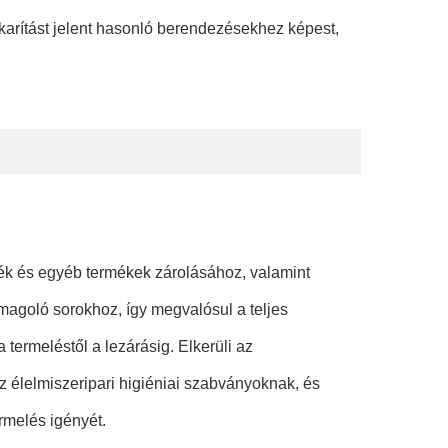
karítást jelent hasonló berendezésekhez képest,
egék és egyéb termékek zárolásához, valamint
magoló sorokhoz, így megvalósul a teljes
termeléstől a lezárásig. Elkerüli az
z élelmiszeripari higiéniai szabványoknak, és
rmelés igényét.