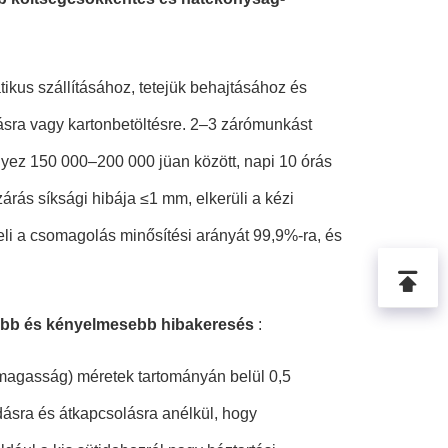
atikus szállításához, tetejük behajtásához és
ásra vagy kartonbetöltésre. 2–3 zárómunkást
nyez 150 000–200 000 jüan között, napi 10 órás
árás síksági hibája ≤1 mm, elkerüli a kézi
eli a csomagolás minősítési arányát 99,9%-ra, és
sabb és kényelmesebb hibakeresés
:
agasság) méretek tartományán belül 0,5
ásra és átkapcsolásra anélkül, hogy