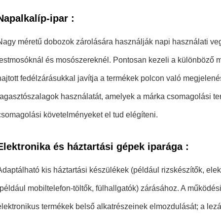
Napalkalíp-ipar
:
Nagy méretű dobozok zárolására használják napi használati ve
testmosóknál és mosószereknél. Pontosan kezeli a különböző m
hajtott fedélzárásukkal javítja a termékek polcon való megjelen
ragasztószalagok használatát, amelyek a márka csomagolási terv
csomagolási követelményeket el tud elégíteni.
Elektronika és háztartási gépek iparága
:
Adaptálható kis háztartási készülékek (például rizskészítők, elek
(például mobiltelefon-töltők, fülhallgatók) zárásához. A működési
elektronikus termékek belső alkatrészeinek elmozdulását; a lez