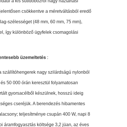
dául a kis sütidobozról nagy háztartási
 jelentősen csökkentve a méretváltásból eredő
alag-szélességet (48 mm, 60 mm, 75 mm),
el, így különböző ügyfelek csomagolási
entesebb üzemeltetés
:
a szállítóhengerek nagy szilárdságú nylonból
és 50 000 órán keresztül folyamatosan
tált gyorsacélből készülnek, hosszú ideig
kséges cseréjük. A berendezés hibamentes
alacsony; teljesítménye csupán 400 W, napi 8
pi áramfogyasztás költsége 3,2 jüan, az éves