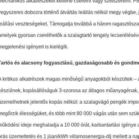
mechanikus alkatrészeket kellene cserélni vagy szétszerelni. Pél
vegyszeres dobozra történő átváltás leállás nélkül megy végbe,
leállási veszteségeket. Támogatja továbbá a három ragasztósz
amelyek gyorsan cserélhetők a szalagtartó tengely lecserélésév
megjelenési igényeit is kielégíti.
Tartós és alacsony fogyasztású, gazdaságosabb és gondm
A kritikus alkatrészek magas minőségű anyagokból készültek – 
készülnek, kopásállóságuk 3-szorosa az átlagos műanyagénak, 
üzemelhetnek jelentős kopás nélkül; a szalagvágó pengék impor
megőrzik élességüket, és több mint 80 000 vágás után sem szü
működési ideje meghaladja a 10 000 órát, karbantartási igénye 
órás üzemeltetés és 1 jüan/kWh villamosenergia-díj mellett a na