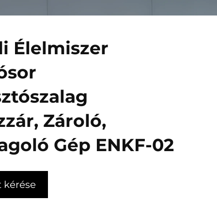
i Élelmiszer
ósor
ztószalag
zár, Zároló,
agoló Gép ENKF-02
t kérése