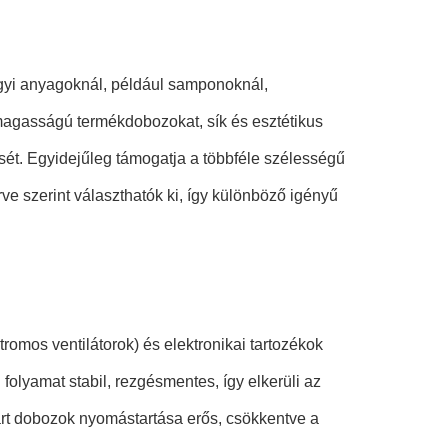
gyi anyagoknál, például samponoknál,
agasságú termékdobozokat, sík és esztétikus
ését. Egyidejűleg támogatja a többféle szélességű
e szerint választhatók ki, így különböző igényű
tromos ventilátorok) és elektronikai tartozékok
 folyamat stabil, rezgésmentes, így elkerüli az
árt dobozok nyomástartása erős, csökkentve a