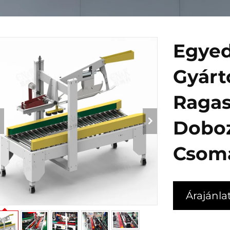
Egyed
Gyárt
Ragas
Doboz
Csom
Árajánla