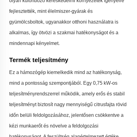
olyan különböző kereskedelmi környezetek igényeire
fejlesztették, mint élelmiszer-gyárak és
gyümölcsboltok, ugyanakkor otthoni használatra is
alkalmas, így ötvözi a szakmai hatékonyságot és a
mindennapi kényelmet.
Termék teljesítmény
Ez a hámozógép kiemelkedik mind az hatékonyság,
mind a pontosság szempontjából. Egy 0,75 kW-os
teljesítményrendszerrel működik, amely erős és stabil
teljesítményt biztosít nagy mennyiségű citrusfajta rövid
időn belüli feldolgozásához, jelentősen csökkentve a
kézi munkaerőt és növelve a feldolgozási
hatékonyságot. A feszültség alapértelmezett értéke