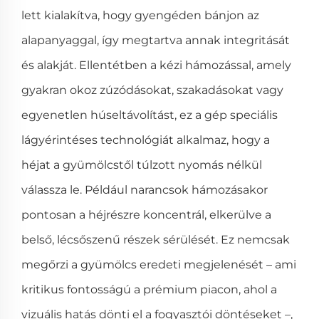
lett kialakítva, hogy gyengéden bánjon az
alapanyaggal, így megtartva annak integritását
és alakját. Ellentétben a kézi hámozással, amely
gyakran okoz zúzódásokat, szakadásokat vagy
egyenetlen húseltávolítást, ez a gép speciális
lágyérintéses technológiát alkalmaz, hogy a
héjat a gyümölcstől túlzott nyomás nélkül
válassza le. Például narancsok hámozásakor
pontosan a héjrészre koncentrál, elkerülve a
belső, lécsőszenű részek sérülését. Ez nemcsak
megőrzi a gyümölcs eredeti megjelenését – ami
kritikus fontosságú a prémium piacon, ahol a
vizuális hatás dönti el a fogyasztói döntéseket –,