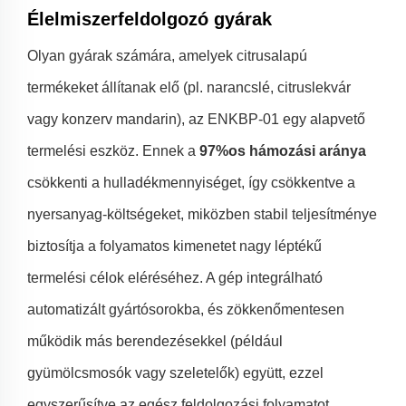
Élelmiszerfeldolgozó gyárak
Olyan gyárak számára, amelyek citrusalapú
termékeket állítanak elő (pl. narancslé, citruslekvár
vagy konzerv mandarin), az ENKBP-01 egy alapvető
termelési eszköz. Ennek a
97%os hámozási aránya
csökkenti a hulladékmennyiséget, így csökkentve a
nyersanyag-költségeket, miközben stabil teljesítménye
biztosítja a folyamatos kimenetet nagy léptékű
termelési célok eléréséhez. A gép integrálható
automatizált gyártósorokba, és zökkenőmentesen
működik más berendezésekkel (például
gyümölcsmosók vagy szeletelők) együtt, ezzel
egyszerűsítve az egész feldolgozási folyamatot.