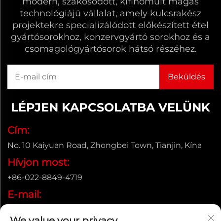
modern, szakosodott, kifinomult magas
technológiájú vállalat, amely kulcsrakész
projektekre specializálódott előkészített étel
gyártósorokhoz, konzervgyártó sorokhoz és a
csomagológyártósorok hátsó részéhez.
LÉPJEN KAPCSOLATBA VELÜNK
Cím:
No. 10 Kaiyuan Road, Zhongbei Town, Tianjin, Kína
Hívjon most:
+86-022-8849-4719
E-mail:
[email protected]
We value your privacy