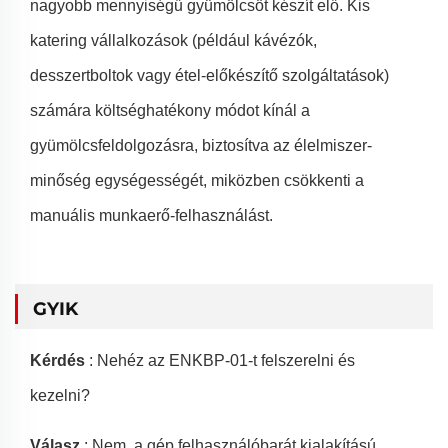
nagyobb mennyiségű gyümölcsöt készít elő. Kis
katering vállalkozások (például kávézók,
desszertboltok vagy étel-előkészítő szolgáltatások)
számára költséghatékony módot kínál a
gyümölcsfeldolgozásra, biztosítva az élelmiszer-
minőség egységességét, miközben csökkenti a
manuális munkaerő-felhasználást.
GYIK
Kérdés
: Nehéz az ENKBP-01-t felszerelni és
kezelni?
Válasz
: Nem, a gép felhasználóbarát kialakítású.