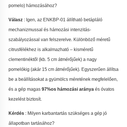
pomelo) hámozásához?
Válasz
: Igen, az ENKBP-01 állítható betápláló
mechanizmussal és hámozási intenzitás-
szabályozással van felszerelve. Különböző méretű
citrusfélékhez is alkalmazható – kisméretű
clementinéktől (kb. 5 cm átmérőjűek) a nagy
pomelókig (akár 15 cm átmérőjűek). Egyszerűen állítsa
be a beállításokat a gyümölcs méretének megfelelően,
és a gép magas
97%os hámozási aránya
és óvatos
kezelést biztosít.
Kérdés
: Milyen karbantartás szükséges a gép jó
állapotban tartásához?