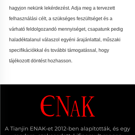
hagyjon nekünk lekérdezést. Adja meg a tervezett
felhasználási célt, a szükséges feszültséget és a
várható feldolgozandó mennyiséget, csapatunk pedig
haladéktalanul válaszol egyéni árajánlattal, műszaki
specifikációkkal és további támogatással, hogy
tájékozott döntést hozhasson.
A Tianjin ENAK-et 2012-ben alapították, és egy