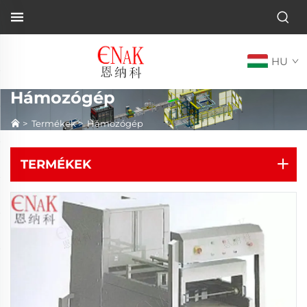
HU
Hámozógép
>
Termékek
>
Hámozógép
TERMÉKEK