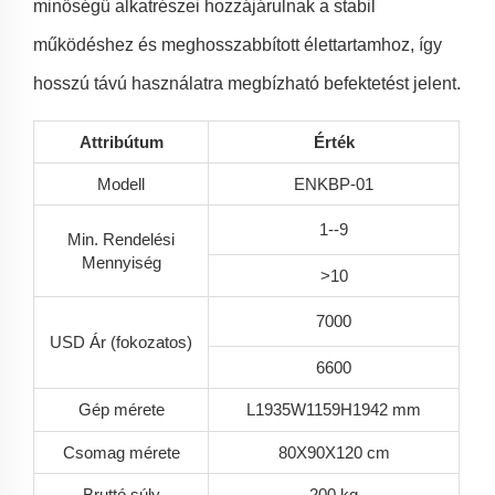
minőségű alkatrészei hozzájárulnak a stabil
működéshez és meghosszabbított élettartamhoz, így
hosszú távú használatra megbízható befektetést jelent.
Attribútum
Érték
Modell
ENKBP-01
1--9
Min. Rendelési
Mennyiség
>10
7000
USD Ár (fokozatos)
6600
Gép mérete
L1935W1159H1942 mm
Csomag mérete
80X90X120 cm
Bruttó súly
200 kg