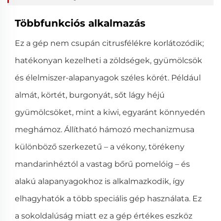
Többfunkciós alkalmazás
Ez a gép nem csupán citrusfélékre korlátozódik;
hatékonyan kezelheti a zöldségek, gyümölcsök
és élelmiszer-alapanyagok széles körét. Például
almát, körtét, burgonyát, sőt lágy héjú
gyümölcsöket, mint a kiwi, egyaránt könnyedén
meghámoz. Állítható hámozó mechanizmusa
különböző szerkezetű – a vékony, törékeny
mandarinhéztól a vastag bőrű pomelóig – és
alakú alapanyagokhoz is alkalmazkodik, így
elhagyhatók a több speciális gép használata. Ez
a sokoldalúság miatt ez a gép értékes eszköz