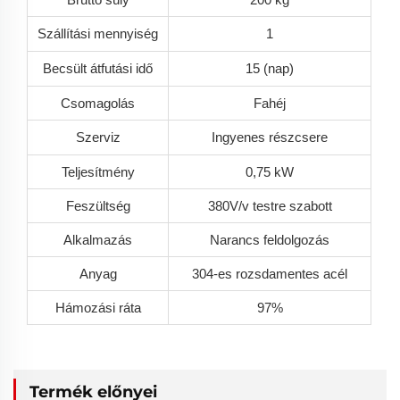
Szállítási mennyiség
1
Becsült átfutási idő
15 (nap)
Csomagolás
Fahéj
Szerviz
Ingyenes részcsere
Teljesítmény
0,75 kW
Feszültség
380V/v testre szabott
Alkalmazás
Narancs feldolgozás
Anyag
304-es rozsdamentes acél
Hámozási ráta
97%
Termék előnyei