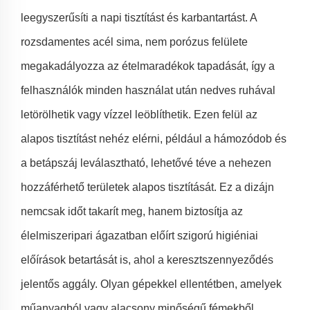
leegyszerűsíti a napi tisztítást és karbantartást. A
rozsdamentes acél sima, nem porózus felülete
megakadályozza az ételmaradékok tapadását, így a
felhasználók minden használat után nedves ruhával
letörölhetik vagy vízzel leöblíthetik. Ezen felül az
alapos tisztítást nehéz elérni, például a hámozódob és
a betápszáj leválasztható, lehetővé téve a nehezen
hozzáférhető területek alapos tisztítását. Ez a dizájn
nemcsak időt takarít meg, hanem biztosítja az
élelmiszeripari ágazatban előírt szigorú higiéniai
előírások betartását is, ahol a keresztszennyeződés
jelentős aggály. Olyan gépekkel ellentétben, amelyek
műanyagból vagy alacsony minőségű fémekből