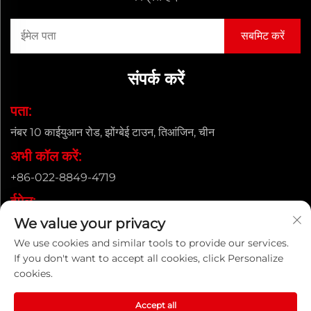
संपर्क करें
पता:
नंबर 10 काईयुआन रोड, झोंग्बेई टाउन, तिआंजिन, चीन
अभी कॉल करें:
+86-022-8849-4719
ईमेल:
We value your privacy
[email protected]
We use cookies and similar tools to provide our services.
If you don't want to accept all cookies, click Personalize
cookies.
कॉपीराइट © ENAK (तियांजिन) ऑटोमेशन उपकरण कं, लिमिटेड। |
गोपनीयता नीति
Accept all