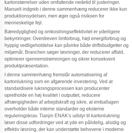
kartonstørrelser uden omfattende nedetid til justeringer.
Manuelt indgreb i denne sammenhæng reducerer ikke kun
produktionsydelsen, men øger også risikoen for
menneskelige fejl.
Bæredygtighed og omkostningseffektivitet er yderligere
bekymringer. Overdreven limforbrug, højt energiforbrug og
hyppig vedligeholdelse kan påvirke både driftsbudgetter og
miljømål. Branchen søger løsninger, der reducerer affald,
optimerer igennemstrømningen og sikrer konsekvent
produktpræsentation.
I denne sammenhæng fremstår automatisering af
kartonlukning som en afgørende investering. Ved at
standardisere lukningsprocessen kan producenter
opretholde en høj kvalitet i outputtet, reducere
afhængigheden af arbejdskraft og sikre, at emballagen
overholder både interne standarder og eksterne
reguleringskrav. Tianjin ENAK's udstyr til kartonlukning
løser disse udfordringer ved at yde en pålidelig, alsidig og
effektiv løsning, der kan understøtte behovene i moderne