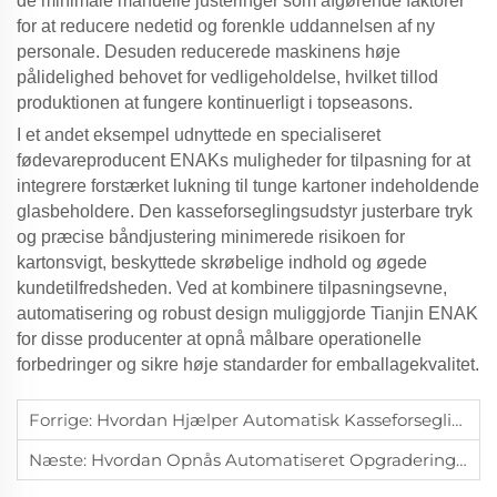
de minimale manuelle justeringer som afgørende faktorer
for at reducere nedetid og forenkle uddannelsen af ny
personale. Desuden reducerede maskinens høje
pålidelighed behovet for vedligeholdelse, hvilket tillod
produktionen at fungere kontinuerligt i topseasons.
I et andet eksempel udnyttede en specialiseret
fødevareproducent ENAKs muligheder for tilpasning for at
integrere forstærket lukning til tunge kartoner indeholdende
glasbeholdere. Den
kasseforseglingsudstyr
justerbare tryk
og præcise båndjustering minimerede risikoen for
kartonsvigt, beskyttede skrøbelige indhold og øgede
kundetilfredsheden. Ved at kombinere tilpasningsevne,
automatisering og robust design muliggjorde Tianjin ENAK
for disse producenter at opnå målbare operationelle
forbedringer og sikre høje standarder for emballagekvalitet.
Forrige:
Hvordan Hjælper Automatisk Kasseforseglingsmaskine Producenter Med At Reducere Arbejdskraftomkostninger Og Forbedre Produktionsstabilitet?
Næste:
Hvordan Opnås Automatiseret Opgradering Af Emballagelinjer Med Tianjin ENAK Kasse Lukkeudstyr?