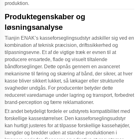
produktion.
Produktegenskaber og
løsningsanalyse
Tianjin ENAK’s
kasseforseglingsudstyr
adskiller sig ved en
kombination af teknisk præcision, driftssikkerhed og
tilpasningsevne. Et af de vigtige træk er evnen til at
producere ensartede, flade og visuelt tiltalende
båndforseglinger. Dette opnås gennem en avanceret
mekanisme til føring og skæring af bånd, der sikrer, at hver
kasse bliver sikkert lukket, så lækager eller strukturelle
svagheder undgås. For producenter betyder dette
reduceret varedamage under lagring og transport, forbedret
brand-perception og færre reklamationer.
Et andet betydeligt fordele er udstyrets kompatibilitet med
forskellige kassestørrelser. Den
kasseforseglingsudstyr
kan hurtigt justeres for at tilpasse forskellige kassehøjder,
længder og bredder uden at standse produktionen i