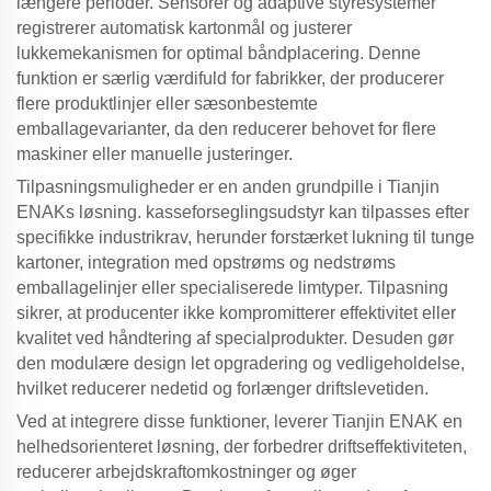
længere perioder. Sensorer og adaptive styresystemer
registrerer automatisk kartonmål og justerer
lukkemekanismen for optimal båndplacering. Denne
funktion er særlig værdifuld for fabrikker, der producerer
flere produktlinjer eller sæsonbestemte
emballagevarianter, da den reducerer behovet for flere
maskiner eller manuelle justeringer.
Tilpasningsmuligheder er en anden grundpille i Tianjin
ENAKs løsning.
kasseforseglingsudstyr
kan tilpasses efter
specifikke industrikrav, herunder forstærket lukning til tunge
kartoner, integration med opstrøms og nedstrøms
emballagelinjer eller specialiserede limtyper. Tilpasning
sikrer, at producenter ikke kompromitterer effektivitet eller
kvalitet ved håndtering af specialprodukter. Desuden gør
den modulære design let opgradering og vedligeholdelse,
hvilket reducerer nedetid og forlænger driftslevetiden.
Ved at integrere disse funktioner, leverer Tianjin ENAK en
helhedsorienteret løsning, der forbedrer driftseffektiviteten,
reducerer arbejdskraftomkostninger og øger