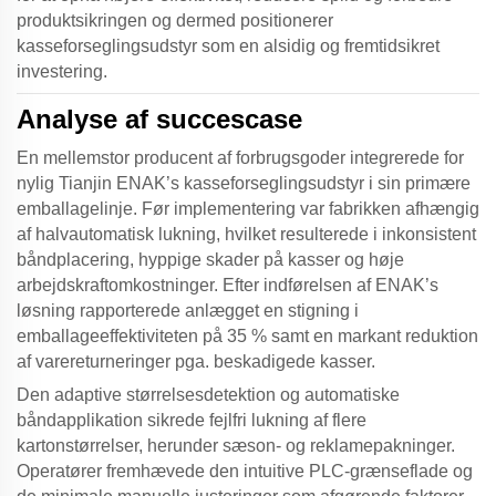
produktsikringen og dermed positionerer
kasseforseglingsudstyr
som en alsidig og fremtidsikret
investering.
Analyse af succescase
En mellemstor producent af forbrugsgoder integrerede for
nylig Tianjin ENAK’s
kasseforseglingsudstyr
i sin primære
emballagelinje. Før implementering var fabrikken afhængig
af halvautomatisk lukning, hvilket resulterede i inkonsistent
båndplacering, hyppige skader på kasser og høje
arbejdskraftomkostninger. Efter indførelsen af ENAK’s
løsning rapporterede anlægget en stigning i
emballageeffektiviteten på 35 % samt en markant reduktion
af varereturneringer pga. beskadigede kasser.
Den adaptive størrelsesdetektion og automatiske
båndapplikation sikrede fejlfri lukning af flere
kartonstørrelser, herunder sæson- og reklamepakninger.
Operatører fremhævede den intuitive PLC-grænseflade og