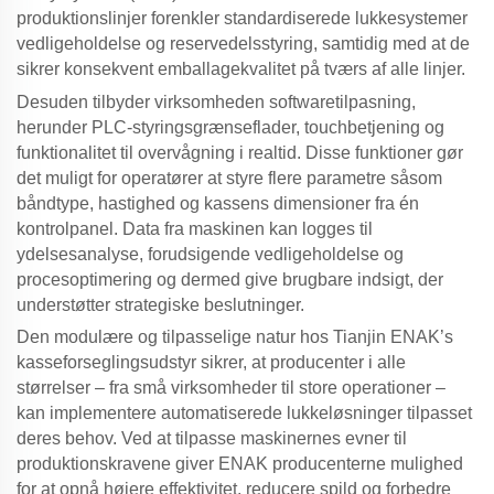
produktionslinjer forenkler standardiserede lukkesystemer
vedligeholdelse og reservedelsstyring, samtidig med at de
sikrer konsekvent emballagekvalitet på tværs af alle linjer.
Desuden tilbyder virksomheden softwaretilpasning,
herunder PLC-styringsgrænseflader, touchbetjening og
funktionalitet til overvågning i realtid. Disse funktioner gør
det muligt for operatører at styre flere parametre såsom
båndtype, hastighed og kassens dimensioner fra én
kontrolpanel. Data fra maskinen kan logges til
ydelsesanalyse, forudsigende vedligeholdelse og
procesoptimering og dermed give brugbare indsigt, der
understøtter strategiske beslutninger.
Den modulære og tilpasselige natur hos Tianjin ENAK’s
kasseforseglingsudstyr
sikrer, at producenter i alle
størrelser – fra små virksomheder til store operationer –
kan implementere automatiserede lukkeløsninger tilpasset
deres behov. Ved at tilpasse maskinernes evner til
produktionskravene giver ENAK producenterne mulighed
for at opnå højere effektivitet, reducere spild og forbedre