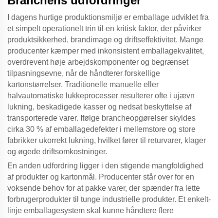
Branchens udfordringer
I dagens hurtige produktionsmiljø er emballage udviklet fra
et simpelt operationelt trin til en kritisk faktor, der påvirker
produktsikkerhed, brandimage og driftseffektivitet. Mange
producenter kæmper med inkonsistent emballagekvalitet,
overdrevent høje arbejdskomponenter og begrænset
tilpasningsevne, når de håndterer forskellige
kartonstørrelser. Traditionelle manuelle eller
halvautomatiske lukkeprocesser resulterer ofte i ujævn
lukning, beskadigede kasser og nedsat beskyttelse af
transporterede varer. Ifølge brancheopgørelser skyldes
cirka 30 % af emballagedefekter i mellemstore og store
fabrikker ukorrekt lukning, hvilket fører til returvarer, klager
og øgede driftsomkostninger.
En anden udfordring ligger i den stigende mangfoldighed
af produkter og kartonmål. Producenter står over for en
voksende behov for at pakke varer, der spænder fra lette
forbrugerprodukter til tunge industrielle produkter. Et enkelt-
linje emballagesystem skal kunne håndtere flere