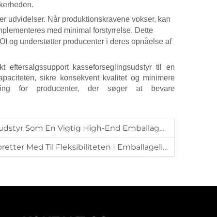
ikkerheden.
ler udvidelser. Når produktionskravene vokser, kan
mplementeres med minimal forstyrrelse. Dette
ROI og understøtter producenter i deres opnåelse af
kt eftersalgssupport
kasseforseglingsudstyr
til en
apaciteten, sikre konsekvent kvalitet og minimere
ning for producenter, der søger at bevare
n Vigtig High-End Emballageløsning Af Producenter?
r Med Til Fleksibiliteten I Emballagelinjen?