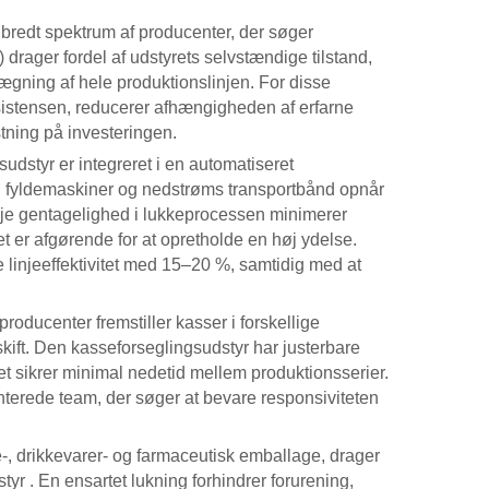
et bredt spektrum af producenter, der søger
rager fordel af udstyrets selvstændige tilstand,
ægning af hele produktionslinjen. For disse
istensen, reducerer afhængigheden af erfarne
stning på investeringen.
gsudstyr
er integreret i en automatiseret
 fyldemaskiner og nedstrøms transportbånd opnår
øje gentagelighed i lukkeprocessen minimerer
ket er afgørende for at opretholde en høj ydelse.
 linjeeffektivitet med 15–20 %, samtidig med at
oducenter fremstiller kasser i forskellige
skift. Den
kasseforseglingsudstyr
har justerbare
lket sikrer minimal nedetid mellem produktionsserier.
enterede team, der søger at bevare responsiviteten
e-, drikkevarer- og farmaceutisk emballage, drager
styr
. En ensartet lukning forhindrer forurening,