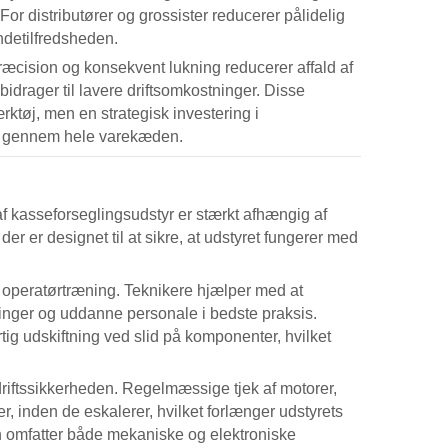
For distributører og grossister reducerer pålidelig
ndetilfredsheden.
æcision og konsekvent lukning reducerer affald af
idrager til lavere driftsomkostninger. Disse
rktøj, men en strategisk investering i
hed gennem hele varekæden.
af
kasseforseglingsudstyr
er stærkt afhængig af
er er designet til at sikre, at udstyret fungerer med
og operatørtræning. Teknikere hjælper med at
llinger og uddanne personale i bedste praksis.
g udskiftning ved slid på komponenter, hvilket
iftssikkerheden. Regelmæssige tjek af motorer,
inden de eskalerer, hvilket forlænger udstyrets
n omfatter både mekaniske og elektroniske