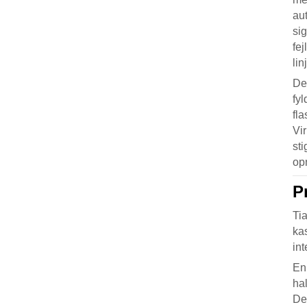
au
si
fe
lin
De
fy
fla
Vir
st
op
P
Ti
kas
int
En
ha
De