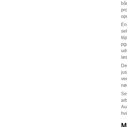
bån
pro
op
En
sel
til
pg
uds
lø
De
jus
ved
nø
Set
ar
Au
hvi
M