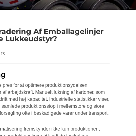
adering Af Emballagelinjer
e Lukkeudstyr?
-13
ng
e pres for at optimere produktionsydelsen,
f arbejdskraft. Manuelt lukning af kartoner, som
ft med høj kapacitet. Industrielle statistikker viser,
en samlede produktionsstop i mellemstore og store
 forsegling ofte i beskadigede varer under transport,
omatisering fremskynder ikke kun produktionen,
ere produktionslinjer. Blandt de forskellige