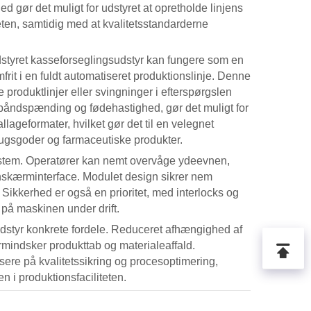
ed gør det muligt for udstyret at opretholde linjens
teten, samtidig med at kvalitetsstandarderne
styret
kasseforseglingsudstyr
kan fungere som en
frit i en fuldt automatiseret produktionslinje. Denne
re produktlinjer eller svingninger i efterspørgslen
båndspænding og fødehastighed, gør det muligt for
lageformater, hvilket gør det til en velegnet
brugsgoder og farmaceutiske produkter.
ystem. Operatører kan nemt overvåge ydeevnen,
ouchskærminterface. Modulet design sikrer nem
 Sikkerhed er også en prioritet, med interlocks og
på maskinen under drift.
udstyr
konkrete fordele. Reduceret afhængighed af
mindsker produkttab og materialeaffald.
sere på kvalitetssikring og procesoptimering,
n i produktionsfaciliteten.