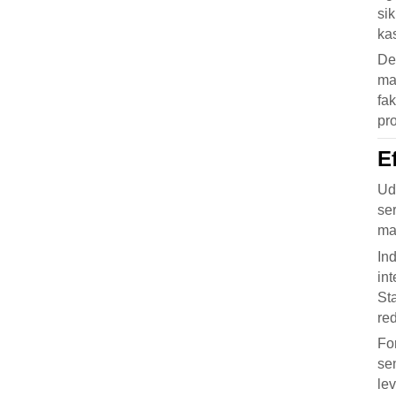
sik
ka
De
mat
fak
pr
E
Ud
ser
ma
In
int
St
re
Fo
se
le