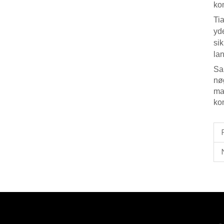
kom
Ti
yd
sik
la
Sa
nø
ma
ko