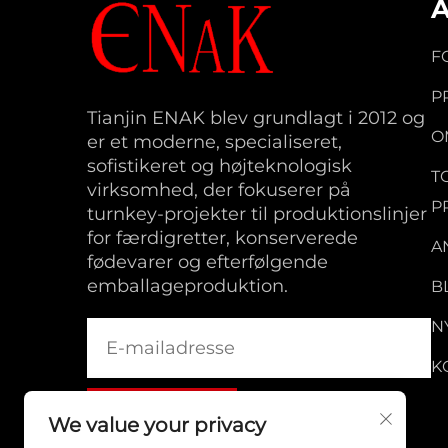
F
P
Tianjin ENAK blev grundlagt i 2012 og
O
er et moderne, specialiseret,
sofistikeret og højteknologisk
T
virksomhed, der fokuserer på
P
turnkey-projekter til produktionslinjer
for færdigretter, konserverede
A
fødevarer og efterfølgende
emballageproduktion.
B
N
K
We value your privacy