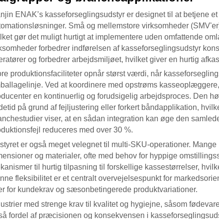
anjin ENAK’s
kasseforseglingsudstyr
er designet til at betjene 
tomationsløsninger. Små og mellemstore virksomheder (SMV'er) d
ilket gør det muligt hurtigt at implementere uden omfattende oml
rksomheder forbedrer indførelsen af
kasseforseglingsudstyr
kons
ratører og forbedrer arbejdsmiljøet, hvilket giver en hurtig afka
re produktionsfaciliteter opnår størst værdi, når
kasseforseglin
ballagelinje. Ved at koordinere med opstrøms kasseoplæggere,
oducenter en kontinuerlig og forudsigelig arbejdsproces. Den h
etid på grund af fejljustering eller forkert båndapplikation, hvil
anchestudier viser, at en sådan integration kan øge den samlede
oduktionsfejl reduceres med over 30 %.
tyret er også meget velegnet til multi-SKU-operationer. Mange pr
mensioner og materialer, ofte med behov for hyppige omstillings
anismer til hurtig tilpasning til forskellige kassestørrelser, hvi
ne fleksibilitet er et centralt overvejelsespunkt for markedsori
er for kundekrav og sæsonbetingerede produktvariationer.
ustrier med strenge krav til kvalitet og hygiejne, såsom fødevar
så fordel af præcisionen og konsekvensen i
kasseforseglingsud