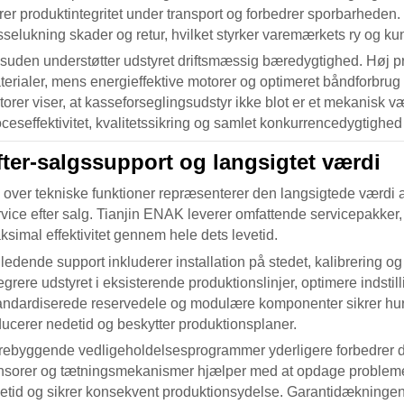
rer produktintegritet under transport og forbedrer sporbarheden. 
sselukning skader og retur, hvilket styrker varemærkets ry og ku
suden understøtter udstyret driftsmæssig bæredygtighed. Høj pr
erialer, mens energieffektive motorer og optimeret båndforbrug b
torer viser, at
kasseforseglingsudstyr
ikke blot er et mekanisk væ
oceseffektivitet, kvalitetssikring og samlet konkurrencedygtig
fter-salgssupport og langsigtet værdi
 over tekniske funktioner repræsenterer den langsigtede værdi 
vice efter salg. Tianjin ENAK leverer omfattende servicepakker, d
ksimal effektivitet gennem hele dets levetid.
dledende support inkluderer installation på stedet, kalibrering 
egrere udstyret i eksisterende produktionslinjer, optimere indsti
andardiserede reservedele og modulære komponenter sikrer hurti
ducerer nedetid og beskytter produktionsplaner.
rebyggende vedligeholdelsesprogrammer yderligere forbedrer dr
nsorer og tætningsmekanismer hjælper med at opdage problemer, 
vetid og sikrer konsekvent produktionsydelse. Garantidækninge