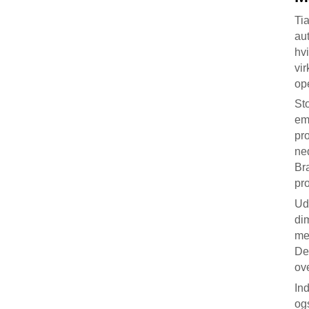
Ti
au
hv
vi
ope
Sto
em
pr
ned
Br
pr
Uds
di
mek
Den
ov
Ind
og