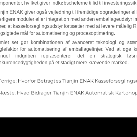
ponenter, hvilket giver indkøbscheferne tillid til investeringss
anjin ENAK giver også vejledning til fremtidige opgraderinger el
erligere moduler eller integration med anden emballageudstyr i
rer, at
kasseforseglingsudstyr
fortsætter med at levere målelig 
ngsigtede mål for automatisering og procesoptimering.
mlet set gør kombinationen af avanceret teknologi og stær
glefaktor for automatisering af emballagelinjer. Ved at øge k
nuel indgriben repræsenterer det en strategisk løs
nkurrencedygtigheden på et stadigt mere krævende marked.
Forrige:
Hvorfor Betragtes Tianjin ENAK Kasseforseglingsudstyr Som E
Næste:
Hvad Bidrager Tianjin ENAK Automatisk Kartonoprette