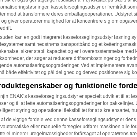
tomatiseringsløsninger,
kasseforseglingsudstyr
er fremtrådt so
gter mod at transformere deres emballageoperationer. Udstyret s
jl og giver operatører mulighed for at koncentrere sig om opgave
jedrift.
suden kan en godt integreret
kasseforseglingsudstyr
løsning sy
ldesystemer samt nedstrøms transportbånd og etiketteringsmask
skehalse, sikrer stabil kapacitet og er i overensstemmelse med k
ksomheder, der søger at reducere driftsomkostninger og forbedre 
igende automatiseringsopgraderinger. Ved at implementere av
nå både effektivitet og pålidelighed og derved positionere sig 
roduktegenskaber og funktionelle forde
anjin ENAK’s
kasseforseglingsudstyr
er specielt udviklet til at
ser og til at lette automatiseringsopgraderinger for pakkelinjer
elligent styring og operationel fleksibilitet for at sikre ensartet, h
 af de vigtige fordele ved denne
kasseforseglingsudstyr
er dens 
lvautomatiske eller manuelle forsegler udfører maskinen alle fo
tte eliminerer uregelmæssigheder forårsaget af operatørens træth