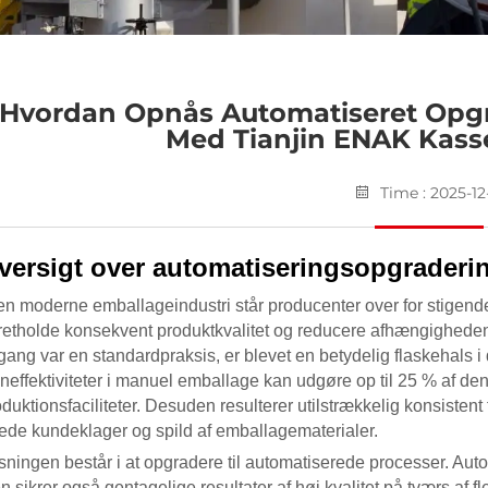
Hvordan Opnås Automatiseret Opgr
Med Tianjin ENAK Kass
Time : 2025-12
versigt over automatiseringsopgraderi
den moderne emballageindustri står producenter over for stigend
retholde konsekvent produktkvalitet og reducere afhængigheden a
ang var en standardpraksis, er blevet en betydelig flaskehals i dri
 ineffektiviteter i manuel emballage kan udgøre op til 25 % af d
duktionsfaciliteter. Desuden resulterer utilstrækkelig konsistent
ede kundeklager og spild af emballagematerialer.
sningen består i at opgradere til automatiserede processer. Aut
 sikrer også gentagelige resultater af høj kvalitet på tværs af fl