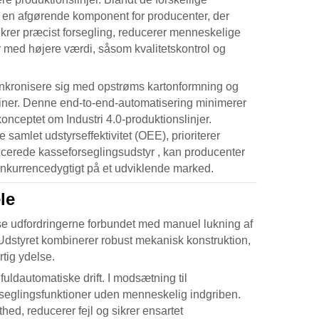
m en afgørende komponent for producenter, der
ikrer præcist forsegling, reducerer menneskelige
r med højere værdi, såsom kvalitetskontrol og
nkronisere sig med opstrøms kartonformning og
iner. Denne end-to-end-automatisering minimerer
onceptet om Industri 4.0-produktionslinjer.
samlet udstyrseffektivitet (OEE), prioriterer
ancerede
kasseforseglingsudstyr
, kan producenter
konkurrencedygtigt på et udviklende marked.
le
 løse udfordringerne forbundet med manuel lukning af
. Udstyret kombinerer robust mekanisk konstruktion,
urtig ydelse.
fuldautomatiske drift. I modsætning til
rseglingsfunktioner uden menneskelig indgriben.
ed, reducerer fejl og sikrer ensartet