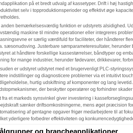
dapplikation på et bredt udvalg af kassetyper. Drift i høj hastigh
duktivitet selv i topproduktionsperioder og effektivt øge kapaci
retholdes.
 anden bemærkelsesværdig funktion er udstyrets alsidighed. Ud
vstændig maskine til mindre operationer eller integreres problem
pasningsevne er særlig værdifuld for faciliteter, der håndterer fle
a. sæsonudsving. Justerbare sømparameteresultater, herunder 
tyret at håndtere forskellige kassestørrelser, båndtyper og embal
sning for mange industrier, herunder fødevarer, drikkevarer, for
suden er udstyret udstyret med et brugervenligt PLC-styringss
tere indstillinger og diagnosticere problemer via et intuitivt t
ligeholdelse, hurtig udskiftning af komponenter og lang levetid.
dstopmekanismer, der beskytter operatører og forhindrer skader 
 fra et markeds synsvinkel giver investering i
kasseforseglings
bejdskraft sænker driftsomkostningerne, mens øget præcision for
tomatisering af gentagne opgaver frigør medarbejdere til at foku
lket yderligere forbedrer effektiviteten og konkurrencedygtighede
ålgrupper og brancheapplikationer