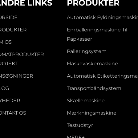
ANDRE LINKS
PRODUKTER
ORSIDE
Automatisk Fyldningsmaski
RODUKTER
Emballeringsmaskine Til
Papkasser
M OS
Palleringsystem
OMATPRODUKTER
ROJEKT
Flaskevaskemaskine
NSØGNINGER
Automatisk Etiketteringsma
LOG
Transportbåndsystem
YHEDER
Skællemaskine
ONTAKT OS
Mærkningsmaskine
Testudstyr
MERE+