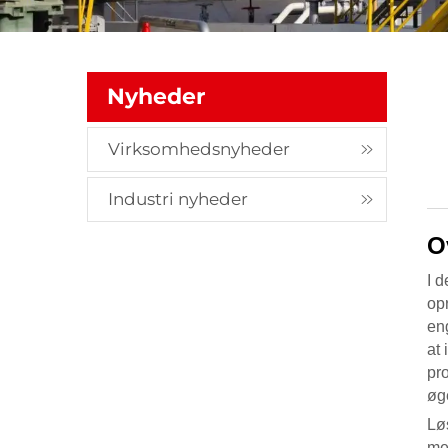
Nyheder
Virksomhedsnyheder
Industri nyheder
O
I 
op
eng
at
pro
øg
Lø
men