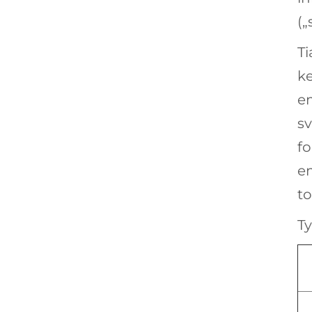
(„
T
ke
em
sv
f
e
to
T