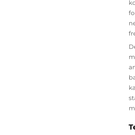
k
fo
ne
fr
De
m
a
ba
ka
st
m
T