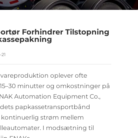
rtør Forhindrer Tilstopning
kassepakning
-21
evareproduktion oplever ofte
på 15–30 minutter og omkostninger på
ENAK Automation Equipment Co.,
 dets
papkassetransportbånd
en kontinuerlig strøm mellem
lleautomater.
I modsætning til