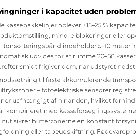
vingninger i kapacitet uden proble
le kassepakkelinjer oplever ±15–25 % kapacit
oduktomstilling, mindre blokeringer eller op
rtonsorteringsbånd indeholder 5–10 meter in
utomatisk udvides for at rumme 20–50 kasse
refter smidt frigiver dem, når udstyret neds
 modsætning til faste akkumulerende trans
ltrykszoner – fotoelektriske sensorer regis
ner uafhængigt af hinanden, hvilket forhindr
år kombineret med
kasseforseglingssystem
nut sikrer bufferzonerne en konstant forsyni
gfoldning eller tapeudskiftning. Fødevarepr