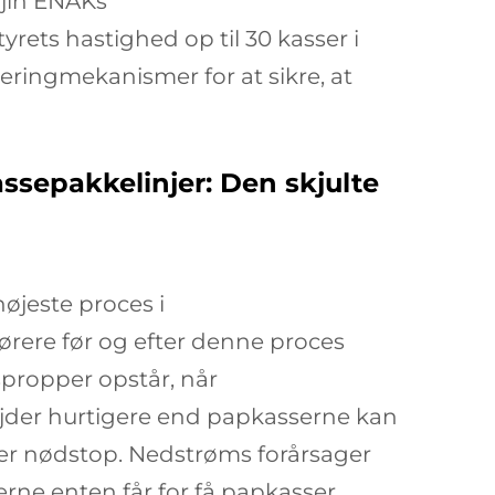
njin ENAKs
ets hastighed op til 30 kasser i
eringmekanismer for at sikre, at
ssepakkelinjer: Den skjulte
jeste proces i
ørere før og efter denne proces
propper opstår, når
jder hurtigere end papkasserne kan
ser nødstop. Nedstrøms forårsager
erne enten får for få papkasser