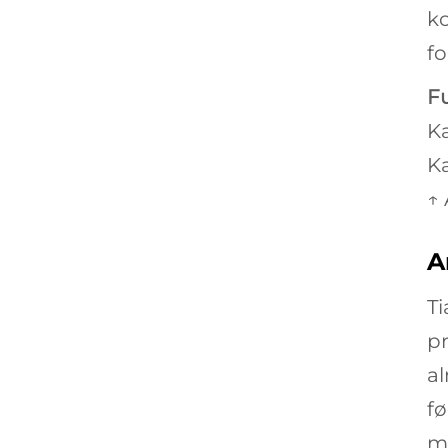
ko
fo
Fu
Ka
Ka
↑
A
Ti
pr
al
fø
m