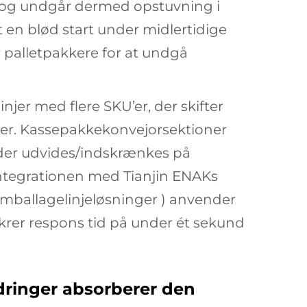
 og undgår dermed opstuvning i
 en blød start under midlertidige
 palletpakkere for at undgå
jer med flere SKU’er, der skifter
er. Kassepakkekonvejorsektioner
der udvides/indskrænkes på
Integrationen med Tianjin ENAKs
emballagelinjeløsninger
) anvender
ikrer respons tid på under ét sekund
ndringer absorberer den