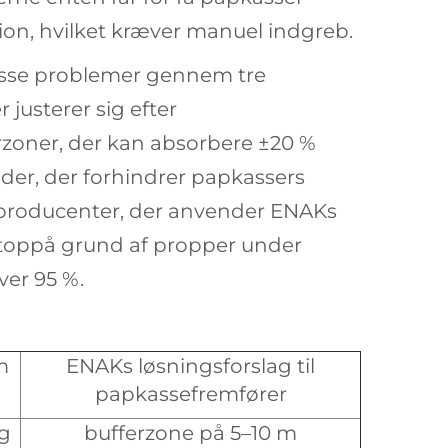
ition, hvilket kræver manuel indgreb.
isse problemer gennem tre
justerer sig efter
rzoner, der kan absorbere ±20 %
ader, der forhindrer papkassers
eproducenter, der anvender ENAKs
stoppå grund af propper under
ver 95 %.
m
ENAKs løsningsforslag til
papkassefremfører
g
bufferzone på 5–10 m