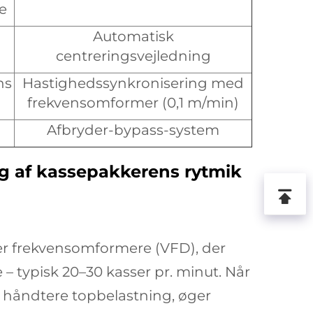
e
Automatisk
centreringsvejledning
ns
Hastighedssynkronisering med
frekvensomformer (0,1 m/min)
Afbryder-bypass-system
ng af kassepakkerens rytmik
r frekvensomformere (VFD), der
– typisk 20–30 kasser pr. minut. Når
t håndtere topbelastning, øger