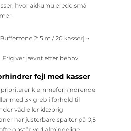
kasser, hvor akkumulerede små
imer.
Bufferzone 2: 5 m / 20 kasser] →
↓ Frigiver jævnt efter behov
orhindrer fejl med kasser
e prioriterer klemmeforhindrende
er med 3× greb i forhold til
nder våd eller klæbrig
er har justerbare spalter på 0,5
ofte opstår ved
almindelige