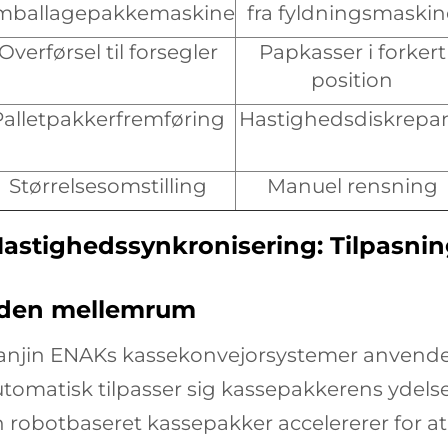
mballagepakkemaskine
fra fyldningsmaskin
Overførsel til forsegler
Papkasser i forkert
position
Palletpakkerfremføring
Hastighedsdiskrepa
Størrelsesomstilling
Manuel rensning
astighedssynkronisering: Tilpasni
den mellemrum
ianjin ENAKs kassekonvejorsystemer anvende
tomatisk tilpasser sig kassepakkerens ydelse 
 robotbaseret kassepakker accelererer for a