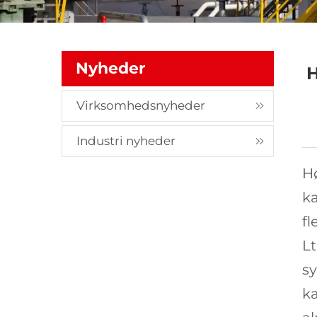
Nyheder
H
Virksomhedsnyheder
Industri nyheder
Hø
ka
fl
L
sy
k