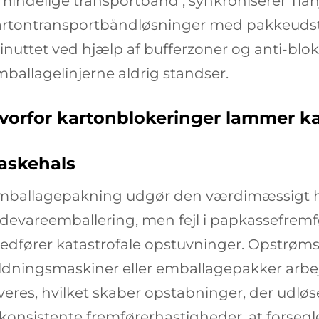
lmindelige transportbånd
, synkroniserer Tia
rtontransportbåndløsninger med pakkeudstyr
nuttet ved hjælp af bufferzoner og anti-blok
ballagelinjerne aldrig standser.
vorfor kartonblokeringer lammer ka
laskehals
mballagepakning udgør den værdimæssigt hø
devareemballering, men fejl i papkassefremf
edfører katastrofale opstuvninger. Opstrøms
yldningsmaskiner eller emballagepakker arbe
veres, hvilket skaber opstabninger, der udlø
konsistente fremførerhastigheder, at forsegl