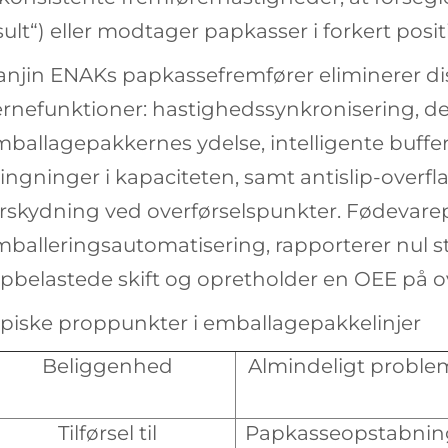
sult“) eller modtager papkasser i forkert pos
ianjin ENAKs papkassefremfører eliminerer d
rnefunktioner: hastighedssynkronisering, der 
ballagepakkernes ydelse, intelligente buffe
ingninger i kapaciteten, samt antislip-overfl
orskydning ved overførselspunkter. Fødevar
mballeringsautomatisering, rapporterer nul 
pbelastede skift og opretholder en OEE på o
ypiske proppunkter i emballagepakkelinjer
Beliggenhed
Almindeligt proble
Tilførsel til
Papkasseopstabnin