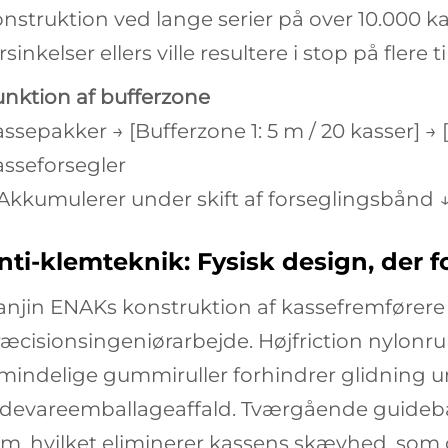
nstruktion ved lange serier på over 10.000 
rsinkelser ellers ville resultere i stop på flere t
nktion af bufferzone
ssepakker → [Bufferzone 1: 5 m / 20 kasser] → [
sseforsegler
 Akkumulerer under
skift af forseglingsbånd
nti-klemteknik: Fysisk design, der f
anjin ENAKs konstruktion af kassefremfører
æcisionsingeniørarbejde. Højfriction nylonrull
mindelige gummiruller forhindrer glidning u
devareemballageaffald. Tværgående guideban
m, hvilket eliminerer kassens skævhed, som 