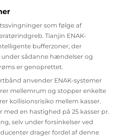
mer
etssvingninger som følge af
eratørindgreb. Tianjin ENAK-
telligente bufferzoner, der
r under sådanne hændelser og
trøms er genoprettet.
portbånd anvender ENAK-systemer
trerer mellemrum og stopper enkelte
er kollisionsrisiko mellem kasser.
er
med en hastighed på 25 kasser pr.
ng, selv under forsinkelser ved
oducenter drager fordel af denne