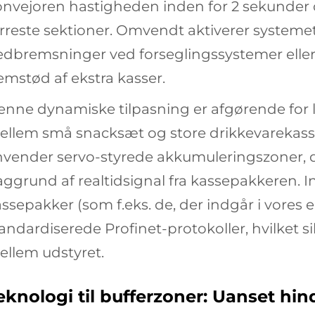
onvejoren hastigheden inden for 2 sekunder
rreste sektioner. Omvendt aktiverer systemet
dbremsninger ved forseglingssystemer eller
emstød af ekstra kasser.
nne dynamiske tilpasning er afgørende for lin
ellem små snacksæt og store drikkevarekass
nvender servo-styrede akkumuleringszoner, 
ggrund af realtidsignal fra kassepakkeren. 
ssepakker (som f.eks. de, der indgår i
vores 
andardiserede Profinet-protokoller, hvilket s
ellem udstyret.
eknologi til bufferzoner: Uanset hi