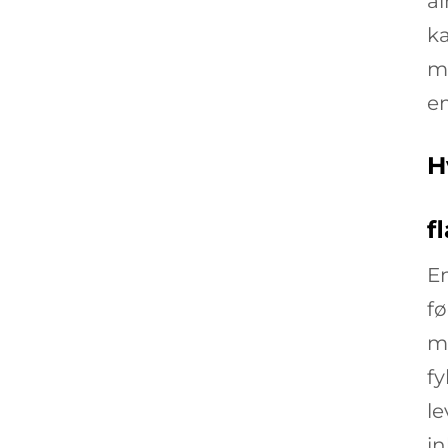
a
ka
mi
em
H
f
E
fø
m
f
le
in