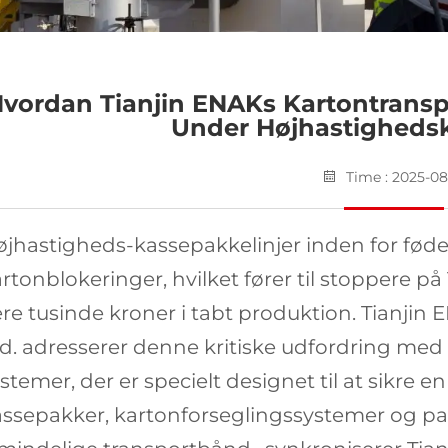
vordan Tianjin ENAKs Kartontranspo
Under Højhastigheds
Time : 2025-08
jhastigheds-kassepakkelinjer inden for fød
rtonblokeringer, hvilket fører til stoppere 
ere tusinde kroner i tabt produktion.
Tianjin 
td.
adresserer denne kritiske udfordring med
stemer, der er specielt designet til at sikre 
assepakker, kartonforseglingssystemer og pa