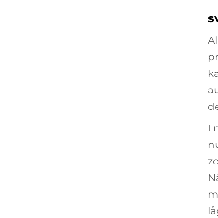
s
Al
pr
ka
a
de
I
nu
zo
N
mi
lå