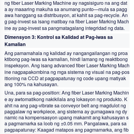
ng
fiber Laser Marking Machine
ay nagsisiguro na ang dat
a ay maaaring makuha sa anumang punto—mula sa pagg
awa hanggang sa distribusyon, at kahit sa pag-recycle. An
g pag-invest sa isang matibay na
fiber Laser Marking Mach
ine
ay pag-invest sa pangmatagalang integridad ng data.
Dimensyon 3: Kontrol sa Kalidad at Pag-iwas sa
Kamalian
Ang pamamahala ng kalidad ay nangangailangan ng proa
ktibong pag-iwas sa kamalian, hindi lamang ng reaktibong
inspeksyon. Ang isang advanced
fiber Laser Marking Mach
ine
nagpapakombina ng mga sistema ng visual na pag-pos
itioning na CCD at pagpapatunay ng code upang matiyak
ang 100% na kahusayan.
Una, para sa pag-position: Ang
fiber Laser Marking Machin
e
ay awtomatikong nakikilala ang lokasyon ng produkto. K
ahit na ang pag-vibrate sa conveyor belt ang magdulot ng
paggalaw ng workpiece, ang sistema ay gumagawa ng dy
namic na kompensasyon upang makamit ang kahusayan s
a pagmamarka sa loob ng ±0.05 mm. Pangalawa, para sa
pagpapatunay: Kaagad matapos ang pagmamarka, ang
fib