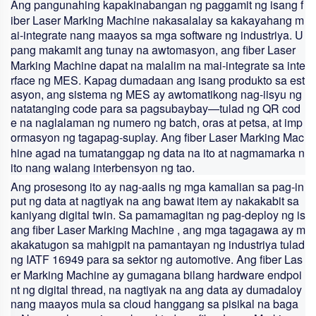
Ang pangunahing kapakinabangan ng paggamit ng isang
f
iber Laser Marking Machine
nakasalalay sa kakayahang m
ai-integrate nang maayos sa mga software ng industriya. U
pang makamit ang tunay na awtomasyon, ang
fiber Laser
Marking Machine
dapat na malalim na mai-integrate sa inte
rface ng MES. Kapag dumadaan ang isang produkto sa est
asyon, ang sistema ng MES ay awtomatikong nag-iisyu ng
natatanging code para sa pagsubaybay—tulad ng QR cod
e na naglalaman ng numero ng batch, oras at petsa, at imp
ormasyon ng tagapag-suplay. Ang
fiber Laser Marking Mac
hine
agad na tumatanggap ng data na ito at nagmamarka n
ito nang walang interbensyon ng tao.
Ang prosesong ito ay nag-aalis ng mga kamalian sa pag-in
put ng data at nagtiyak na ang bawat item ay nakakabit sa
kaniyang digital twin. Sa pamamagitan ng pag-deploy ng is
ang
fiber Laser Marking Machine
, ang mga tagagawa ay m
akakatugon sa mahigpit na pamantayan ng industriya tulad
ng IATF 16949 para sa sektor ng automotive. Ang
fiber Las
er Marking Machine
ay gumagana bilang hardware endpoi
nt ng digital thread, na nagtiyak na ang data ay dumadaloy
nang maayos mula sa cloud hanggang sa pisikal na baga