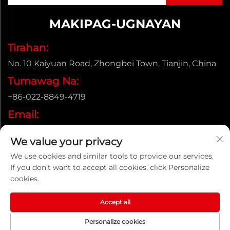
MAKIPAG-UGNAYAN
Tirahan:
No. 10 Kaiyuan Road, Zhongbei Town, Tianjin, China
Tumawag Na:
+86-022-8849-4719
Email:
[email protected]
We value your privacy
We use cookies and similar tools to provide our services.
If you don't want to accept all cookies, click Personalize
Copyright © ENAK（Tianjin) Automation Equipment
cookies.
Co.,Ltd. |
Patakaran sa Pagkakapribado
Accept all
Personalize cookies