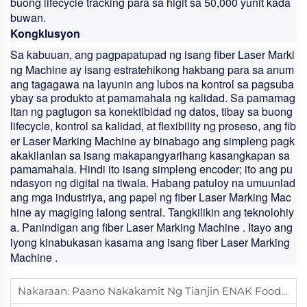
buong lifecycle tracking para sa higit sa 50,000 yunit kada
buwan.
Kongklusyon
Sa kabuuan, ang pagpapatupad ng isang
fiber Laser Marki
ng Machine
ay isang estratehikong hakbang para sa anum
ang tagagawa na layunin ang lubos na kontrol sa pagsuba
ybay sa produkto at pamamahala ng kalidad. Sa pamamag
itan ng pagtugon sa konektibidad ng datos, tibay sa buong
lifecycle, kontrol sa kalidad, at flexibility ng proseso, ang
fib
er Laser Marking Machine
ay binabago ang simpleng pagk
akakilanlan sa isang makapangyarihang kasangkapan sa
pamamahala. Hindi ito isang simpleng encoder; ito ang pu
ndasyon ng digital na tiwala. Habang patuloy na umuunlad
ang mga industriya, ang papel ng
fiber Laser Marking Mac
hine
ay magiging lalong sentral. Tangkilikin ang teknolohiy
a. Panindigan ang
fiber Laser Marking Machine
. Itayo ang
iyong kinabukasan kasama ang isang
fiber Laser Marking
Machine
.
Nakaraan:
Paano Nakakamit Ng Tianjin ENAK Food Packaging Production Line Ang Epektibong At Estable Na Automated Na Operasyon?