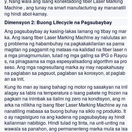
y. Nang wala ang isang konektadong
fiber Laser Marking
Machine
, ang tunay na smart manufacturing ay mananatili
ng hindi abot-kamay.
Dimensyon 2: Buong Lifecycle na Pagsubaybay
Ang pagsubaybay ay kasing-lakas lamang ng tibay ng mar
ka. Ang isang
fiber Laser Marking Machine
ay nalulutas an
g problema ng habambuhay na pagkakakilanlan sa pama
magitan ng paggamit ng mataas-na-kalidad na fiber laser n
a mga pinagmumulan, tulad ng mga galing sa IPG o Raycu
s, na pinagsama sa mga espesyalisadong algorithm sa pro
seso. Ang mga nagresultang marka ay may napakahusay
na paglaban sa pagsuot, paglaban sa korosyon, at paglab
an sa init.
Kung ito man ay isang bahagi ng motor ng sasakyan na inil
alagay sa labis na temperatura o isang pakete ng frozen na
pagkain na inimbak sa ilalim ng zero na kondisyon, ang m
arka na nilikha ng isang
fiber Laser Marking Machine
ay na
nanatiling mabasa sa buong buhay na siklo ng produkto. It
o ay nagsisiguro na ang kadena ng pagsubaybay ay hindi
kailanman nabibigo. Hindi tulad ng tinta, na unti-unting na
wawala sa panahon, ang permanenteng marka mula sa isa