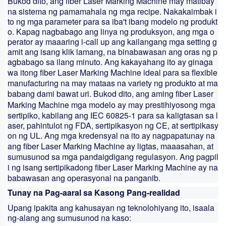
Bukod dito, ang
fiber Laser Marking Machine
may matibay
na sistema ng pamamahala ng mga recipe. Nakakaimbak i
to ng mga parameter para sa iba't ibang modelo ng produkt
o. Kapag nagbabago ang linya ng produksyon, ang mga o
perator ay maaaring i-call up ang kailangang mga setting g
amit ang isang klik lamang, na binabawasan ang oras ng p
agbabago sa ilang minuto. Ang kakayahang ito ay ginaga
wa itong
fiber Laser Marking Machine
ideal para sa flexible
manufacturing na may mataas na variety ng produkto at ma
babang dami bawat uri. Bukod dito, ang aming
fiber Laser
Marking Machine
mga modelo ay may prestihiyosong mga
sertipiko, kabilang ang IEC 60825-1 para sa kaligtasan sa l
aser, pahintulot ng FDA, sertipikasyon ng CE, at sertipikasy
on ng UL. Ang mga kredensyal na ito ay nagpapatunay na
ang
fiber Laser Marking Machine
ay ligtas, maaasahan, at
sumusunod sa mga pandaigdigang regulasyon. Ang pagpil
i ng isang sertipikadong
fiber Laser Marking Machine
ay na
babawasan ang operasyonal na panganib.
Tunay na Pag-aaral sa Kasong Pang-realidad
Upang ipakita ang kahusayan ng teknolohiyang ito, isaala
ng-alang ang sumusunod na kaso: