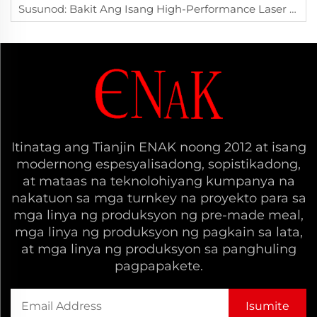
Susunod:
Bakit Ang Isang High-Performance Laser Marking Machine Ang Mas Mainam Na Pagpipilian Para Sa Modernong Pagmamarka Sa Paggawa?
Itinatag ang Tianjin ENAK noong 2012 at isang
modernong espesyalisadong, sopistikadong,
at mataas na teknolohiyang kumpanya na
nakatuon sa mga turnkey na proyekto para sa
mga linya ng produksyon ng pre-made meal,
mga linya ng produksyon ng pagkain sa lata,
at mga linya ng produksyon sa panghuling
pagpapakete.