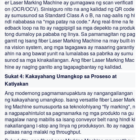
er Laser Marking Machine
ay gumagawa ng scan verificati
on (OCR/OCV). Sinisiguro nito na ang kalidad ng QR code
ay sumusunod sa Standard Class A o B, na nag-aalis ng hi
ndi nababasa na "mga patay na code." Ang real-time na fe
edback loop na ito ay nagpipigil sa mga depekto na produk
tong dumaloy pa pababa ng linya. Sa pamamagitan ng pag
gamit ng isang
fiber Laser Marking Machine
na may built-in
na vision system, ang mga tagagawa ay maaaring garantiy
ahin na ang bawat yunit na lumalabas sa pabrika ay sumu
sunod sa mga kinakailangan. Ang
fiber Laser Marking Mac
hine
ay naging ganito ang tagapagbantay ng kalidad.
Sukat 4: Kakayahang Umangkop sa Proseso at
Katiyakan
Ang modernong pagmamanupaktura ay nangangailangan
ng kakayahang umangkop. Isang versatile
fiber Laser Mark
ing Machine
sumusuporta sa teknolohiyang "fly marking", n
a nagpapahintulot sa pagmamarka ng mga produkto na gu
magalaw nang mabilis sa isang conveyor belt nang hindi ki
nakailangang i-stop ang linya ng produksyon. Ito ay nagpa
pataas nang malaki ng throughput.