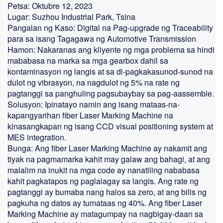
Petsa:
Oktubre 12, 2023
Lugar:
Suzhou Industrial Park, Tsina
Pangalan ng Kaso:
Digital na Pag-upgrade ng Traceability
para sa isang Tagagawa ng Automotive Transmission
Hamon:
Nakaranas ang kliyente ng mga problema sa hindi
mababasa na marka sa mga gearbox dahil sa
kontaminasyon ng langis at sa di-pagkakasunod-sunod na
dulot ng vibrasyon, na nagdulot ng 5% na rate ng
pagtanggi sa panghuling pagsubaybay sa pag-aassemble.
Solusyon:
Ipinatayo namin ang isang mataas-na-
kapangyarihan
fiber Laser Marking Machine
na
kinasangkapan ng isang CCD visual positioning system at
MES integration.
Bunga:
Ang
fiber Laser Marking Machine
ay nakamit ang
tiyak na pagmamarka kahit may galaw ang bahagi, at ang
malalim na inukit na mga code ay nanatiling nababasa
kahit pagkatapos ng paglalagay sa langis. Ang rate ng
pagtanggi ay bumaba nang halos sa zero, at ang bilis ng
pagkuha ng datos ay tumataas ng 40%. Ang
fiber Laser
Marking Machine
ay matagumpay na nagbigay-daan sa