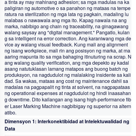
a tinta ay may mahinang adhesion; sa mga madulas na ka
paligiran ng automotive o sa panahon ng mataas na tempe
ratura na sterilization ng mga lata ng pagkain, madaling lu
malabas o nawawala ang mga ito. Kapag nawala na ang
marka, nabibigo ang chain ng traceability, na ginagawang
walang saysay ang "digital management." Pangatlo, kulan
g sa intelligent na error correction. Ang karaniwang mga de
vice ay walang visual feedback. Kung mali ang alignment
ng isang workpiece, mali rin ang posisyon ng marka, at ma
aaring mapunta ito sa mga bahaging itinuturing na scrap. N
ang walang quality verification, ang mga depekto ay kadal
asang natutuklasan lamang matapos ang buong batch ng
produksyon, na nagdudulot ng malalaking insidente sa kali
dad. Sa wakas, mataas ang cost ng maintenance dahil sa
madalas na pagpapalit ng tinta at solvent, na nagpapataas
ng operational expenses at nagdudulot ng hindi inaasahan
g downtime. Dito kailangan ang isang high-performance
fib
er Laser Marking Machine
nagbibigay ng superior na altern
atibo.
Dimensyon 1: Interkonektibidad at Intelektuwalidad ng
Data