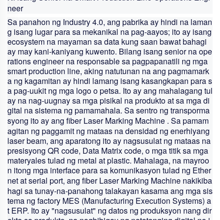
neer
Sa panahon ng Industry 4.0, ang pabrika ay hindi na laman
g isang lugar para sa mekanikal na pag-aayos; ito ay isang
ecosystem na mayaman sa data kung saan bawat bahagi
ay may kani-kaniyang kuwento. Bilang isang senior na ope
rations engineer na responsable sa pagpapanatili ng mga
smart production line, aking natutunan na ang pagmamark
a ng kagamitan ay hindi lamang isang kasangkapan para s
a pag-uukit ng mga logo o petsa. Ito ay ang mahalagang tul
ay na nag-uugnay sa mga pisikal na produkto at sa mga di
gital na sistema ng pamamahala. Sa sentro ng transporma
syong ito ay ang
fiber Laser Marking Machine
. Sa pamam
agitan ng paggamit ng mataas na densidad ng enerhiyang
laser beam, ang aparatong ito ay nagsusulat ng mataas na
presisyong QR code, Data Matrix code, o mga titik sa mga
materyales tulad ng metal at plastic. Mahalaga, na mayroo
n itong mga interface para sa komunikasyon tulad ng Ether
net at serial port, ang
fiber Laser Marking Machine
nakikiba
hagi sa tunay-na-panahong talakayan kasama ang mga sis
tema ng factory MES (Manufacturing Execution Systems) a
t ERP. Ito ay "nagsusulat" ng datos ng produksyon nang dir