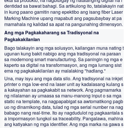
ekta sa produkto, na nagbibigay ng natatanging digital na i
dentidad sa bawat bahagi. Sa artikulong ito, tatalakayin nat
in kung paano gamitin nang epektibo ang isang
fiber Laser
Marking Machine
upang mapabuti ang pagsubaybay at pa
mamahala ng kalidad sa apat na pangunahing dimensyon.
Ang mga Pagkakaharang sa Tradisyonal na
Pagkakakilanlan
Bago talakayin ang mga solusyon, kailangan muna nating t
ugunan kung bakit nabigo ang mga tradisyonal na paraan
sa modernong smart manufacturing. Sa paningin ng mga e
ksperto sa digital na transformasyon, ang mga lumang sist
ema ng pagkakakilanlan ay malalaking "hadlang."
Una, may isyu ang mga data silo. Ang tradisyonal na inkjet
printer o mga low-end na laser unit ay kadalasang kulang s
a kakayahan sa pagkakabit sa network. Ang pagmamarka
ng nilalaman ay umaasa sa manu-manong input o sa mga
static na template, na nagpapabigat sa awtomatikong pagb
uo ng dinamikong data, tulad ng mga serial number na nag
babago nang real-time. Ito ay nagdudulot ng pagkaantala s
a impormasyon tungkol sa traceability. Pangalawa, mahina
ang katiyakan ng mga identifier. Ang mga marka na gawa s