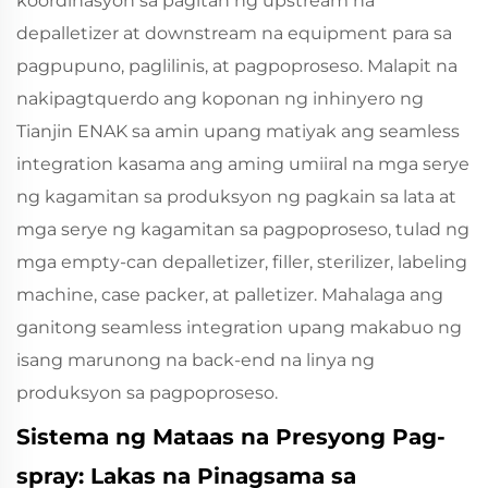
koordinasyon sa pagitan ng upstream na
depalletizer at downstream na equipment para sa
pagpupuno, paglilinis, at pagpoproseso. Malapit na
nakipagtquerdo ang koponan ng inhinyero ng
Tianjin ENAK sa amin upang matiyak ang seamless
integration kasama ang aming umiiral na mga serye
ng kagamitan sa produksyon ng pagkain sa lata at
mga serye ng kagamitan sa pagpoproseso, tulad ng
mga empty-can depalletizer, filler, sterilizer, labeling
machine, case packer, at palletizer. Mahalaga ang
ganitong seamless integration upang makabuo ng
isang marunong na back-end na linya ng
produksyon sa pagpoproseso.
Sistema ng Mataas na Presyong Pag-
spray: Lakas na Pinagsama sa