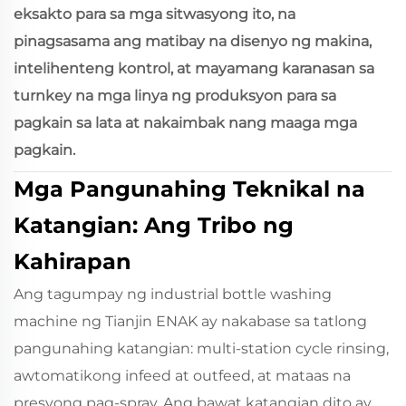
eksakto para sa mga sitwasyong ito, na
pinagsasama ang matibay na disenyo ng makina,
intelihenteng kontrol, at mayamang karanasan sa
turnkey na mga linya ng produksyon para sa
pagkain sa lata at nakaimbak nang maaga mga
pagkain.
Mga Pangunahing Teknikal na
Katangian: Ang Tribo ng
Kahirapan
Ang tagumpay ng industrial bottle washing
machine ng Tianjin ENAK ay nakabase sa tatlong
pangunahing katangian: multi-station cycle rinsing,
awtomatikong infeed at outfeed, at mataas na
presyong pag-spray. Ang bawat katangian dito ay