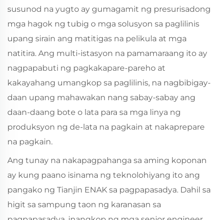
susunod na yugto ay gumagamit ng presurisadong
mga hagok ng tubig o mga solusyon sa paglilinis
upang sirain ang matitigas na pelikula at mga
natitira. Ang multi-istasyon na pamamaraang ito ay
nagpapabuti ng pagkakapare-pareho at
kakayahang umangkop sa paglilinis, na nagbibigay-
daan upang mahawakan nang sabay-sabay ang
daan-daang bote o lata para sa mga linya ng
produksyon ng de-lata na pagkain at nakaprepare
na pagkain.
Ang tunay na nakapagpahanga sa aming koponan
ay kung paano isinama ng teknolohiyang ito ang
pangako ng Tianjin ENAK sa pagpapasadya. Dahil sa
higit sa sampung taon ng karanasan sa
pagpapasadya, inangkop ng mga senior engineer