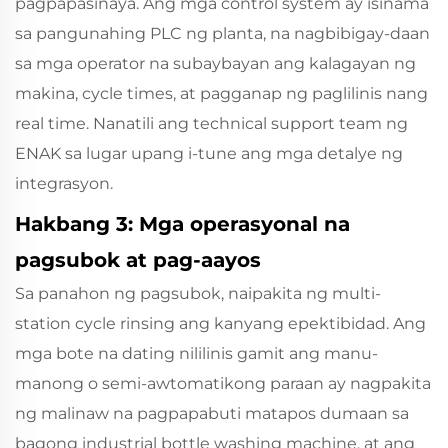
pagpapasinaya. Ang mga control system ay isinama
sa pangunahing PLC ng planta, na nagbibigay-daan
sa mga operator na subaybayan ang kalagayan ng
makina, cycle times, at pagganap ng paglilinis nang
real time. Nanatili ang technical support team ng
ENAK sa lugar upang i-tune ang mga detalye ng
integrasyon.
Hakbang 3: Mga operasyonal na
pagsubok at pag-aayos
Sa panahon ng pagsubok, naipakita ng multi-
station cycle rinsing ang kanyang epektibidad. Ang
mga bote na dating nililinis gamit ang manu-
manong o semi-awtomatikong paraan ay nagpakita
ng malinaw na pagpapabuti matapos dumaan sa
bagong industrial bottle washing machine, at ang