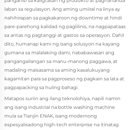
panganib sa kaligtasan ng produkto at paghahanda
laban sa regulasyon. Ang aming umiiral na linya ay
nahihirapan sa pagkakaroon ng downtime at hindi
pare-parehong kalidad ng paglilinis, na nagpapataas
sa antas ng pagtanggi at gastos sa operasyon. Dahil
dito, humanap kami ng isang solusyon na kayang
gumana sa malalaking dami, nababawasan ang
pangangailangan sa manu-manong paggawa, at
madaling maisasama sa aming kasalukuyang
kagamitan para sa pagproseso ng pagkain sa lata at
pagpapacking sa huling bahagi.
Matapos suriin ang ilang teknolohiya, napili namin
ang isang industrial na bottle washing machine
mula sa Tianjin ENAK, isang modernong
espesyalisadong high-tech enterprise na itinatag