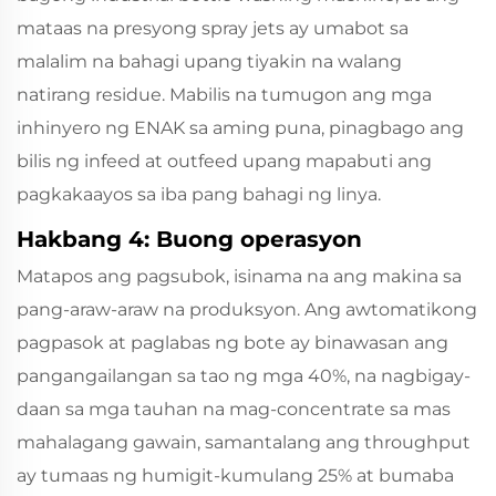
mataas na presyong spray jets ay umabot sa
malalim na bahagi upang tiyakin na walang
natirang residue. Mabilis na tumugon ang mga
inhinyero ng ENAK sa aming puna, pinagbago ang
bilis ng infeed at outfeed upang mapabuti ang
pagkakaayos sa iba pang bahagi ng linya.
Hakbang 4: Buong operasyon
Matapos ang pagsubok, isinama na ang makina sa
pang-araw-araw na produksyon. Ang awtomatikong
pagpasok at paglabas ng bote ay binawasan ang
pangangailangan sa tao ng mga 40%, na nagbigay-
daan sa mga tauhan na mag-concentrate sa mas
mahalagang gawain, samantalang ang throughput
ay tumaas ng humigit-kumulang 25% at bumaba