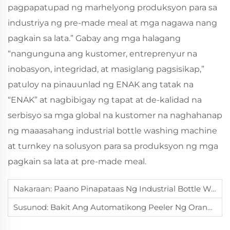
pagpapatupad ng marhelyong produksyon para sa
industriya ng pre-made meal at mga nagawa nang
pagkain sa lata.” Gabay ang mga halagang
“nangunguna ang kustomer, entreprenyur na
inobasyon, integridad, at masiglang pagsisikap,”
patuloy na pinauunlad ng ENAK ang tatak na
“ENAK” at nagbibigay ng tapat at de-kalidad na
serbisyo sa mga global na kustomer na naghahanap
ng maaasahang industrial bottle washing machine
at turnkey na solusyon para sa produksyon ng mga
pagkain sa lata at pre-made meal.
Nakaraan:
Paano Pinapataas Ng Industrial Bottle Washing Machine Ang Kahusayan Sa Malalaking Produksyon?
Susunod:
Bakit Ang Automatikong Peeler Ng Orange Ang Pinakamahusay Na Kagamitan Para Sa Mga Tagagawa Ng Juice Upang Palakihin Ang Kapasidad At Garantiya Ang Kalidad?