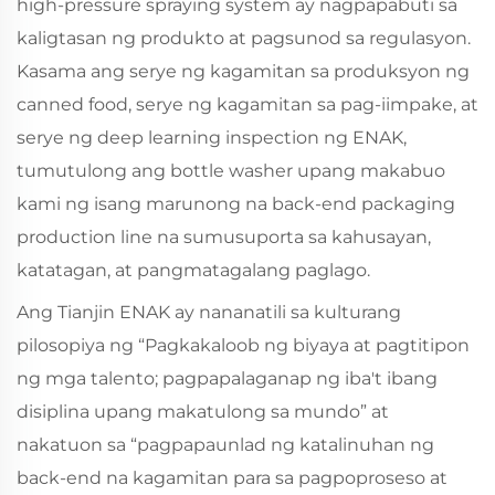
high-pressure spraying system ay nagpapabuti sa
kaligtasan ng produkto at pagsunod sa regulasyon.
Kasama ang serye ng kagamitan sa produksyon ng
canned food, serye ng kagamitan sa pag-iimpake, at
serye ng deep learning inspection ng ENAK,
tumutulong ang bottle washer upang makabuo
kami ng isang marunong na back-end packaging
production line na sumusuporta sa kahusayan,
katatagan, at pangmatagalang paglago.
Ang Tianjin ENAK ay nananatili sa kulturang
pilosopiya ng “Pagkakaloob ng biyaya at pagtitipon
ng mga talento; pagpapalaganap ng iba't ibang
disiplina upang makatulong sa mundo” at
nakatuon sa “pagpapaunlad ng katalinuhan ng
back-end na kagamitan para sa pagpoproseso at