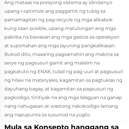
Ang mataas na presyong sistema ay idinisenyo
upang i-optimize ang paggamit ng tubig sa
pamamagitan ng pag-recycle ng mga alikabok
kung saan posible, upang matulungan ang mga
pabrika na bawasan ang mga gastos sa operasyon
at suportahan ang mga layuning pangkalikasan.
Bukod dito, maaaring pagsamahin ang makina sa
serye ng pagsusuri gamit ang malalim na
pagkatuto ng ENAK, tulad ng pag-uuri at pagsusuri
ng hilaw na materyales, kagamitan sa pagtuklas ng
dayuhang bagay, at kagamitan sa pagsusuri ng
pagkodigo, tinitiyak na ang mga lalagyan na ganap
nang nahugasan at wastong nakokodigo lamang
ang napupunta sa susunod na yugto.
Mula sa Konsepto hanggang sa