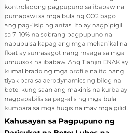
kontroladong pagpupuno sa ibabaw na
pumapawi sa mga bula ng CO2 bago
ang pag-iisip ng antas. Ito ay nagpipigil
sa 7–10% na sobrang pagpupuno na
nabubulsa kapag ang mga mekanikal na
float ay sumasagot nang maaga sa mga
umuusok na ibabaw. Ang Tianjin ENAK ay
kumalibrado ng mga profile na ito nang
tiyak para sa aerodynamics ng bilog na
bote, kung saan ang makinis na kurba ay
nagpapabilis sa pag-alis ng mga bula
kumpara sa mga hugis na may mga gilid.
Kahusayan sa Pagpupuno ng
Parisukat na Bote: Lubos na