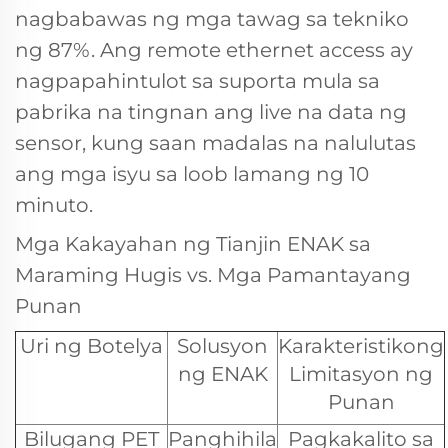
nagbabawas ng mga tawag sa tekniko
ng 87%. Ang remote ethernet access ay
nagpapahintulot sa suporta mula sa
pabrika na tingnan ang live na data ng
sensor, kung saan madalas na nalulutas
ang mga isyu sa loob lamang ng 10
minuto.
Mga Kakayahan ng Tianjin ENAK sa
Maraming Hugis vs. Mga Pamantayang
Punan
Uri ng Botelya
Solusyon
Karakteristikong
ng ENAK
Limitasyon ng
Punan
Bilugang PET
Panghihila
Pagkakalito sa