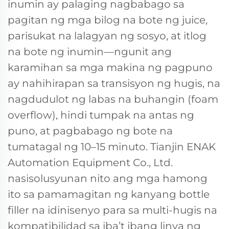
inumin ay palaging nagbabago sa
pagitan ng mga bilog na bote ng juice,
parisukat na lalagyan ng sosyo, at itlog
na bote ng inumin—ngunit ang
karamihan sa mga makina ng pagpuno
ay nahihirapan sa transisyon ng hugis, na
nagdudulot ng labas na buhangin (foam
overflow), hindi tumpak na antas ng
puno, at pagbabago ng bote na
tumatagal ng 10–15 minuto.
Tianjin ENAK
Automation Equipment Co., Ltd.
nasisolusyunan nito ang mga hamong
ito sa pamamagitan ng kanyang bottle
filler na idinisenyo para sa multi-hugis na
kompatibilidad sa iba’t ibang linya ng