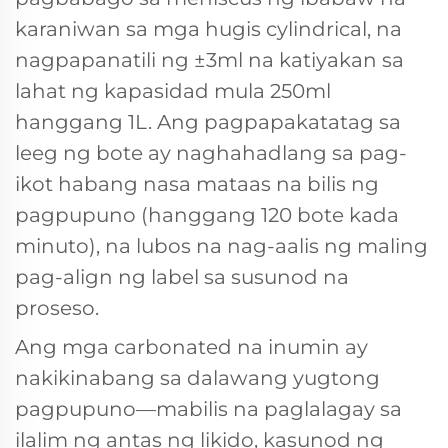
karaniwan sa mga hugis cylindrical, na
nagpapanatili ng ±3ml na katiyakan sa
lahat ng kapasidad mula 250ml
hanggang 1L. Ang pagpapakatatag sa
leeg ng bote ay naghahadlang sa pag-
ikot habang nasa mataas na bilis ng
pagpupuno (hanggang 120 bote kada
minuto), na lubos na nag-aalis ng maling
pag-align ng label sa susunod na
proseso.
Ang mga carbonated na inumin ay
nakikinabang sa dalawang yugtong
pagpupuno—mabilis na paglalagay sa
ilalim ng antas ng likido, kasunod ng