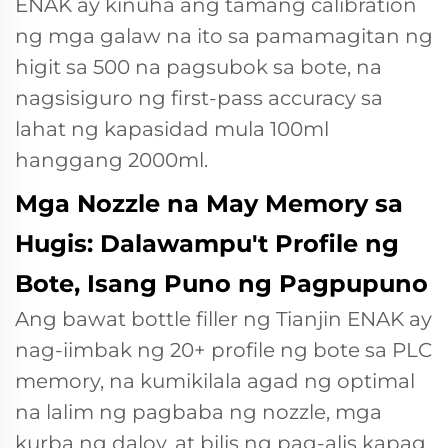
ENAK ay kinuha ang tamang calibration
ng mga galaw na ito sa pamamagitan ng
higit sa 500 na pagsubok sa bote, na
nagsisiguro ng first-pass accuracy sa
lahat ng kapasidad mula 100ml
hanggang 2000ml.
Mga Nozzle na May Memory sa
Hugis: Dalawampu't Profile ng
Bote, Isang Puno ng Pagpupuno
Ang bawat bottle filler ng Tianjin ENAK ay
nag-iimbak ng 20+ profile ng bote sa PLC
memory, na kumikilala agad ng optimal
na lalim ng pagbaba ng nozzle, mga
kurba ng daloy, at bilis ng pag-alis kapag