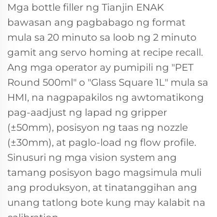
Mga bottle filler ng Tianjin ENAK
bawasan ang pagbabago ng format
mula sa 20 minuto sa loob ng 2 minuto
gamit ang servo homing at recipe recall.
Ang mga operator ay pumipili ng "PET
Round 500ml" o "Glass Square 1L" mula sa
HMI, na nagpapakilos ng awtomatikong
pag-aadjust ng lapad ng gripper
(±50mm), posisyon ng taas ng nozzle
(±30mm), at paglo-load ng flow profile.
Sinusuri ng mga vision system ang
tamang posisyon bago magsimula muli
ang produksyon, at tinatanggihan ang
unang tatlong bote kung may kalabit na