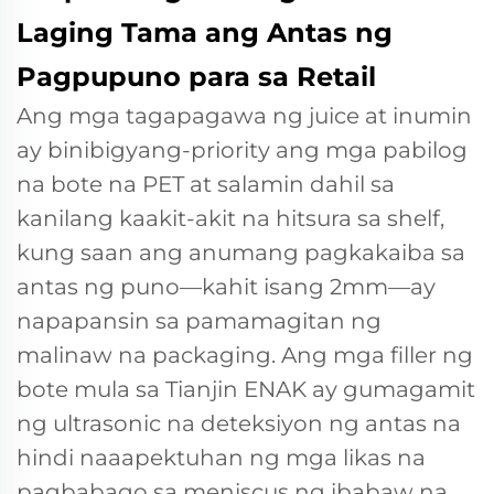
Laging Tama ang Antas ng
Pagpupuno para sa Retail
Ang mga tagapagawa ng juice at inumin
ay binibigyang-priority ang mga pabilog
na bote na PET at salamin dahil sa
kanilang kaakit-akit na hitsura sa shelf,
kung saan ang anumang pagkakaiba sa
antas ng puno—kahit isang 2mm—ay
napapansin sa pamamagitan ng
malinaw na packaging. Ang mga filler ng
bote mula sa Tianjin ENAK ay gumagamit
ng ultrasonic na deteksiyon ng antas na
hindi naaapektuhan ng mga likas na
pagbabago sa meniscus ng ibabaw na