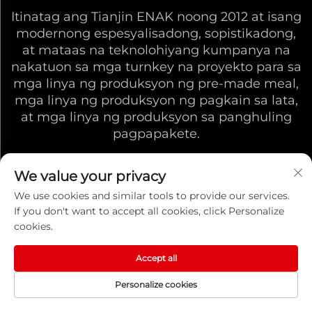
Itinatag ang Tianjin ENAK noong 2012 at isang
modernong espesyalisadong, sopistikadong,
at mataas na teknolohiyang kumpanya na
nakatuon sa mga turnkey na proyekto para sa
mga linya ng produksyon ng pre-made meal,
mga linya ng produksyon ng pagkain sa lata,
at mga linya ng produksyon sa panghuling
pagpapakete.
We value your privacy
We use cookies and similar tools to provide our services.
If you don't want to accept all cookies, click Personalize
MAKIPAG-UGNAYAN
cookies.
Tirahan:
Accept all
No. 10 Kaiyuan Road, Zhongbei Town, Tianjin, China
Personalize cookies
Tumawag Na: