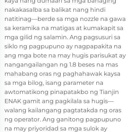
kaya nang dumaan sa mga bahaging
nakakasalba sa balikat nang hindi
natitinag—berde sa mga nozzle na gawa
sa keramika na matigas at kumakapit sa
mga gilid ng salamin. Ang pagsusuri sa
siklo ng pagpupuno ay nagpapakita na
ang mga bote na may hugis parisukat ay
nangangailangan ng 1.8 beses na mas
mahabang oras ng paghahawak kaysa
sa mga bilog, isang parameter na
awtomatikong pinapatakbo ng Tianjin
ENAK gamit ang pagkilala sa hugis—
walang kailangang pagtatakda ng oras
ng operator. Ang ganitong pagpupuno
na may priyoridad sa mga sulok ay