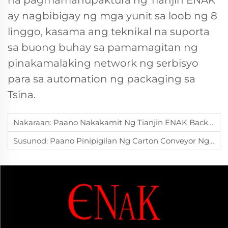
na pagmamanupaktura ng Tianjin ENAK
ay nagbibigay ng mga yunit sa loob ng 8
linggo, kasama ang teknikal na suporta
sa buong buhay sa pamamagitan ng
pinakamalaking network ng serbisyo
para sa automation ng packaging sa
Tsina.
Nakaraan:
Paano Nakakamit Ng Tianjin ENAK Backend Packaging Line Ang Buong Automation?
Susunod:
Paano Pinipigilan Ng Carton Conveyor Ng Tianjin ENAK Ang Mga Pagkakablock Habang Nagpapack Ng Mga Case Nang Mataas Na Bilis