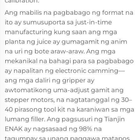
calibration.
Ang mabilis na pagbabago ng format na
ito ay sumusuporta sa just-in-time
manufacturing kung saan ang mga
planta ng juice ay gumagamit ng anim
na uri ng bote araw-araw. Ang mga
mekanikal na bahagi para sa pagbabago
ay napalitan ng electronic camming—
ang mga daliri ng gripper ay
awtomatikong uma-adjust gamit ang
stepper motors, na nagtatanggal ng 30–
40 pirasong tool kit na karaniwan sa mga
lumang filler. Ang pagsusuri ng Tianjin
ENAK ay nagsasaad ng 98% na
tagumpay sa unang paggawa matapos