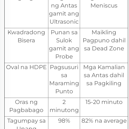
ng Antas
Meniscus
gamit ang
Ultrasonic
Kwadradong
Punan sa
Maikling
Bisera
Sulok
Pagpuno dahil
gamit ang
sa Dead Zone
Probe
Oval na HDPE
Pagsusuri
Mga Kamalian
sa
sa Antas dahil
Maraming
sa Pagkiling
Punto
Oras ng
2
15-20 minuto
Pagbabago
minutong
Tagumpay sa
98%
82% na average
Unang