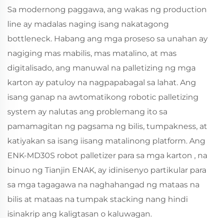
Sa modernong paggawa, ang wakas ng production
line ay madalas naging isang nakatagong
bottleneck. Habang ang mga proseso sa unahan ay
nagiging mas mabilis, mas matalino, at mas
digitalisado, ang manuwal na palletizing ng mga
karton ay patuloy na nagpapabagal sa lahat. Ang
isang ganap na awtomatikong robotic palletizing
system ay nalutas ang problemang ito sa
pamamagitan ng pagsama ng bilis, tumpakness, at
katiyakan sa isang iisang matalinong platform. Ang
ENK‑MD30S
robot palletizer para sa mga karton
, na
binuo ng Tianjin ENAK, ay idinisenyo partikular para
sa mga tagagawa na naghahangad ng mataas na
bilis at mataas na tumpak stacking nang hindi
isinakrip ang kaligtasan o kaluwagan.