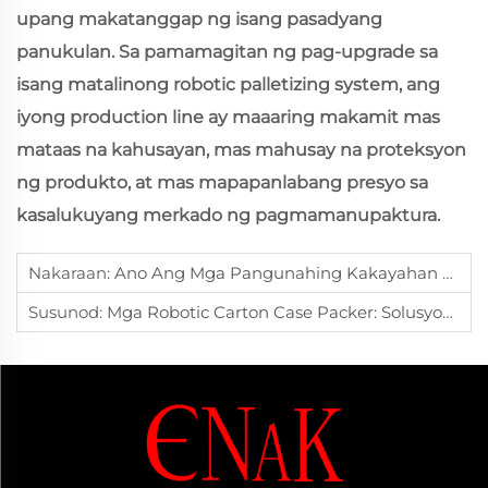
upang makatanggap ng isang pasadyang
panukulan. Sa pamamagitan ng pag-upgrade sa
isang matalinong robotic palletizing system, ang
iyong production line ay maaaring makamit mas
mataas na kahusayan, mas mahusay na proteksyon
ng produkto, at mas mapapanlabang presyo sa
kasalukuyang merkado ng pagmamanupaktura.
Nakaraan:
Ano Ang Mga Pangunahing Kakayahan Ng Tianjin ENAK Bilang Tagagawa Ng Robotic Palletizer?
Susunod:
Mga Robotic Carton Case Packer: Solusyon Ng Tianjin ENAK Na Mataas Ang Bilis Para Sa Mga Linya Ng Pag-Iimpake Ng Multi-Produkto