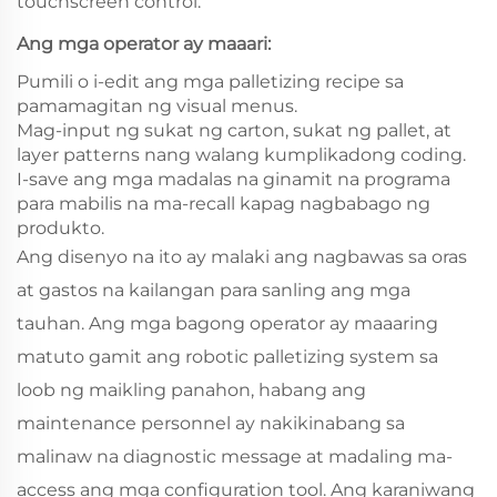
touchscreen control.
Ang mga operator ay maaari:
Pumili o i-edit ang mga palletizing recipe sa
pamamagitan ng visual menus.
Mag-input ng sukat ng carton, sukat ng pallet, at
layer patterns nang walang kumplikadong coding.
I-save ang mga madalas na ginamit na programa
para mabilis na ma-recall kapag nagbabago ng
produkto.
Ang disenyo na ito ay malaki ang nagbawas sa oras
at gastos na kailangan para sanling ang mga
tauhan. Ang mga bagong operator ay maaaring
matuto gamit ang robotic palletizing system sa
loob ng maikling panahon, habang ang
maintenance personnel ay nakikinabang sa
malinaw na diagnostic message at madaling ma-
access ang mga configuration tool. Ang karaniwang