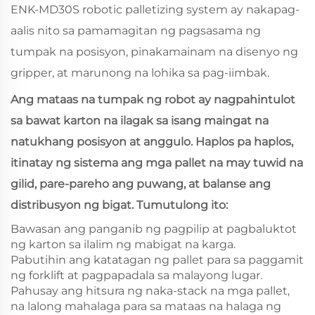
ENK‑MD30S robotic palletizing system
ay nakapag-
aalis nito sa pamamagitan ng pagsasama ng
tumpak na posisyon, pinakamainam na disenyo ng
gripper, at marunong na lohika sa pag-iimbak.
Ang mataas na tumpak ng robot ay nagpahintulot
sa bawat karton na ilagak sa isang maingat na
natukhang posisyon at anggulo. Haplos pa haplos,
itinatay ng sistema ang mga pallet na may tuwid na
gilid, pare-pareho ang puwang, at balanse ang
distribusyon ng bigat. Tumutulong ito:
Bawasan ang panganib ng pagpilip at pagbaluktot
ng karton sa ilalim ng mabigat na karga.
Pabutihin ang katatagan ng pallet para sa paggamit
ng forklift at pagpapadala sa malayong lugar.
Pahusay ang hitsura ng naka-stack na mga pallet,
na lalong mahalaga para sa mataas na halaga ng