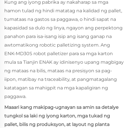
Kung ang iyong pabrika ay nakaharap sa mga
hamon tulad ng hindi matatag na kalidad ng pallet,
tumataas na gastos sa paggawa, o hindi sapat na
kapasidad sa dulo ng linya, ngayon ang perpektong
panahon para isa-isang isip ang isang ganap na
awtomatikong robotic palletizing system. Ang
ENK‑MD30S robot palletizer para sa mga karton
mula sa Tianjin ENAK ay idinisenyo upang magbigay
ng mataas na bilis, mataas na presisyon sa pag-
iipon, matibay na traceability, at pangmatagalang
katatagan sa mahigpit na mga kapaligiran ng
paggawa.
Maaari kang makipag-ugnayan sa amin sa detalye
tungkol sa laki ng iyong karton, mga tukad ng
pallet, bilis ng produksyon, at layout ng planta