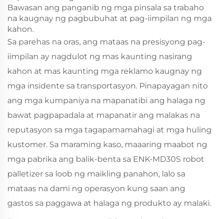
Bawasan ang panganib ng mga pinsala sa trabaho
na kaugnay ng pagbubuhat at pag-iimpilan ng mga
kahon.
Sa parehas na oras, ang mataas na presisyong pag-
iimpilan ay nagdulot ng mas kaunting nasirang
kahon at mas kaunting mga reklamo kaugnay ng
mga insidente sa transportasyon. Pinapayagan nito
ang mga kumpaniya na mapanatibi ang halaga ng
bawat pagpapadala at mapanatir ang malakas na
reputasyon sa mga tagapamamahagi at mga huling
kustomer. Sa maraming kaso, maaaring maabot ng
mga pabrika ang balik-benta sa ENK‑MD30S robot
palletizer sa loob ng maikling panahon, lalo sa
mataas na dami ng operasyon kung saan ang
gastos sa paggawa at halaga ng produkto ay malaki.