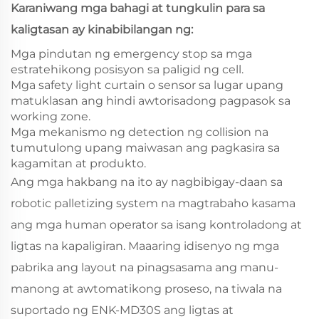
Karaniwang mga bahagi at tungkulin para sa
kaligtasan ay kinabibilangan ng:
Mga pindutan ng emergency stop sa mga
estratehikong posisyon sa paligid ng cell.
Mga safety light curtain o sensor sa lugar upang
matuklasan ang hindi awtorisadong pagpasok sa
working zone.
Mga mekanismo ng detection ng collision na
tumutulong upang maiwasan ang pagkasira sa
kagamitan at produkto.
Ang mga hakbang na ito ay nagbibigay-daan sa
robotic palletizing system na magtrabaho kasama
ang mga human operator sa isang kontroladong at
ligtas na kapaligiran. Maaaring idisenyo ng mga
pabrika ang layout na pinagsasama ang manu-
manong at awtomatikong proseso, na tiwala na
suportado ng ENK‑MD30S ang ligtas at