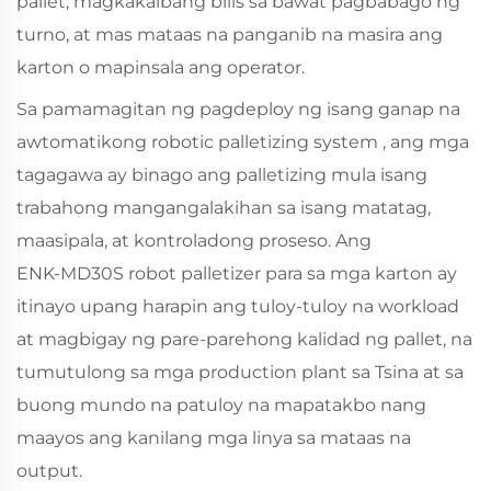
pallet, magkakaibang bilis sa bawat pagbabago ng
turno, at mas mataas na panganib na masira ang
karton o mapinsala ang operator.
Sa pamamagitan ng pagdeploy ng isang
ganap na
awtomatikong robotic palletizing system
, ang mga
tagagawa ay binago ang palletizing mula isang
trabahong mangangalakihan sa isang matatag,
maasipala, at kontroladong proseso. Ang
ENK‑MD30S robot palletizer para sa mga karton ay
itinayo upang harapin ang tuloy-tuloy na workload
at magbigay ng pare-parehong kalidad ng pallet, na
tumutulong sa mga production plant sa Tsina at sa
buong mundo na patuloy na mapatakbo nang
maayos ang kanilang mga linya sa mataas na
output.