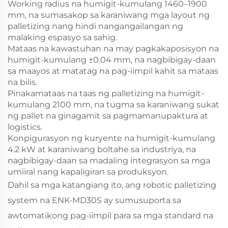
Working radius na humigit-kumulang 1460–1900
mm, na sumasakop sa karaniwang mga layout ng
palletizing nang hindi nangangailangan ng
malaking espasyo sa sahig.
Mataas na kawastuhan na may pagkakaposisyon na
humigit-kumulang ±0.04 mm, na nagbibigay-daan
sa maayos at matatag na pag-iimpil kahit sa mataas
na bilis.
Pinakamataas na taas ng palletizing na humigit-
kumulang 2100 mm, na tugma sa karaniwang sukat
ng pallet na ginagamit sa pagmamanupaktura at
logistics.
Konpigurasyon ng kuryente na humigit-kumulang
4.2 kW at karaniwang boltahe sa industriya, na
nagbibigay-daan sa madaling integrasyon sa mga
umiiral nang kapaligiran sa produksyon.
Dahil sa mga katangiang ito, ang robotic palletizing
system na ENK‑MD30S ay sumusuporta sa
awtomatikong pag-iimpil para sa mga standard na