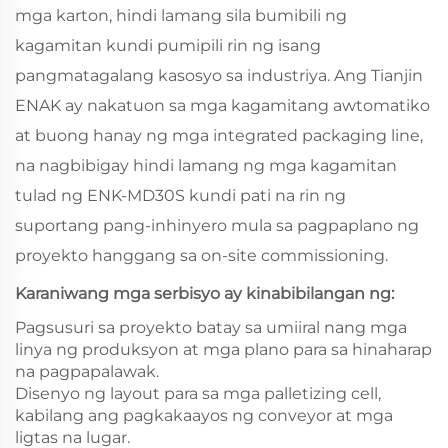
mga karton, hindi lamang sila bumibili ng
kagamitan kundi pumipili rin ng isang
pangmatagalang kasosyo sa industriya. Ang Tianjin
ENAK ay nakatuon sa mga kagamitang awtomatiko
at buong hanay ng mga integrated packaging line,
na nagbibigay hindi lamang ng mga kagamitan
tulad ng ENK‑MD30S kundi pati na rin ng
suportang pang-inhinyero mula sa pagpaplano ng
proyekto hanggang sa on-site commissioning.
Karaniwang mga serbisyo ay kinabibilangan ng:
Pagsusuri sa proyekto batay sa umiiral nang mga
linya ng produksyon at mga plano para sa hinaharap
na pagpapalawak.
Disenyo ng layout para sa mga palletizing cell,
kabilang ang pagkakaayos ng conveyor at mga
ligtas na lugar.