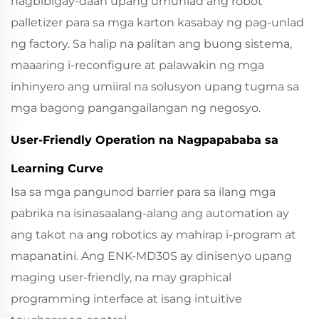
nagbibigay-daan upang umunlad ang robot
palletizer para sa mga karton kasabay ng pag-unlad
ng factory. Sa halip na palitan ang buong sistema,
maaaring i-reconfigure at palawakin ng mga
inhinyero ang umiiral na solusyon upang tugma sa
mga bagong pangangailangan ng negosyo.
User-Friendly Operation na Nagpapababa sa
Learning Curve
Isa sa mga pangunod barrier para sa ilang mga
pabrika na isinasaalang-alang ang automation ay
ang takot na ang robotics ay mahirap i-program at
mapanatini. Ang ENK‑MD30S ay dinisenyo upang
maging user-friendly, na may graphical
programming interface at isang intuitive