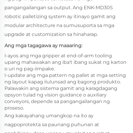
pangangailangan sa output. Ang ENK‑MD30S
robotic palletizing system ay itinayo gamit ang
modular architecture na sumusuporta sa mga
upgrade at customization sa hinaharap.
Ang mga tagagawa ay maaaring:
I-ayos ang mga gripper at end-of-arm tooling
upang mahawakan ang iba't ibang sukat ng karton
o uri ng pag-iimpake.
I-update ang mga pattern ng pallet at mga setting
ng layout kapag ilulunsad ang bagong produkto.
Palawakin ang sistema gamit ang karagdagang
opsyon tulad ng vision guidance o auxiliary
conveyors, depende sa pangangailangan ng
proseso.
Ang kakayahang umangkop na ito ay
nagpoprotekta sa paunang puhunan at