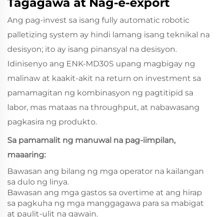
Tagagawa at Nag-e-export
Ang pag-invest sa isang fully automatic robotic
palletizing system ay hindi lamang isang teknikal na
desisyon; ito ay isang pinansyal na desisyon.
Idinisenyo ang ENK‑MD30S upang magbigay ng
malinaw at kaakit-akit na return on investment sa
pamamagitan ng kombinasyon ng pagtitipid sa
labor, mas mataas na throughput, at nabawasang
pagkasira ng produkto.
Sa pamamalit ng manuwal na pag-iimpilan,
maaaring:
Bawasan ang bilang ng mga operator na kailangan
sa dulo ng linya.
Bawasan ang mga gastos sa overtime at ang hirap
sa pagkuha ng mga manggagawa para sa mabigat
at paulit-ulit na gawain.