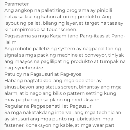
Parameter
Ang angkop na palletizing programa ay pinipili
batay sa laki ng kahon at uri ng produkto. Ang
layout ng pallet, bilang ng layer, at target na taas ay
kinumpirmado sa touchscreen.
Pagsasama sa mga Kagamitang Pang-itaas at Pang-
ilalim
Ang robotic palletizing system ay nagpapalitan ng
signal sa mga packing machine at conveyor, tiniyak
ang maayos na paglilipat ng produkto at tumpak na
pag-synchronize.
Patuloy na Pagsusuri at Pag-ayos
Habang nagtatakbo, ang mga operator ay
sinusubayon ang status screen, binantay ang mga
alarm, at binago ang bilis o pattern setting kung
may pagbabago sa plano ng produksyon.
Regular na Pagpapanatili at Pagsusuri
Sa mga nakatakdang interval, ang mga technician
ay sinusuri ang mga punto ng lubrication, mga
fastener, koneksyon ng kable, at mga wear part