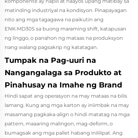
komponente ay napili at naayos upang matibay sa
matinding industriyal na kondisyon. Pinapayagan
nito ang mga tagagawa na paikutin ang
ENK‑MD30S sa buong maraming shift, katapusan
ng linggo, o panahon ng mataas na produksyon
nang walang pagsakrip ng katatagan.
Tumpak na Pag-uuri na
Nangangalaga sa Produkto at
Pinahusay na Imahe ng Brand
Hindi sapat ang operasyon na may mataas na bilis
lamang. Kung ang mga karton ay iniimbak na may
masamang pagkaka-align o hindi matatag na mga
pattern, maaaring malingon, mag-deform, o
bumagsak ang mga pallet habang inililipat.
Ang