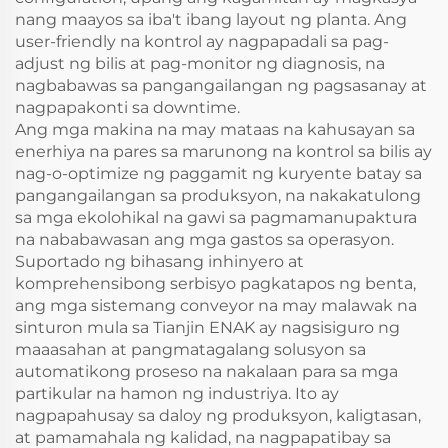
nang maayos sa iba't ibang layout ng planta. Ang
user-friendly na kontrol ay nagpapadali sa pag-
adjust ng bilis at pag-monitor ng diagnosis, na
nagbabawas sa pangangailangan ng pagsasanay at
nagpapakonti sa downtime.
Ang mga makina na may mataas na kahusayan sa
enerhiya na pares sa marunong na kontrol sa bilis ay
nag-o-optimize ng paggamit ng kuryente batay sa
pangangailangan sa produksyon, na nakakatulong
sa mga ekolohikal na gawi sa pagmamanupaktura
na nababawasan ang mga gastos sa operasyon.
Suportado ng bihasang inhinyero at
komprehensibong serbisyo pagkatapos ng benta,
ang mga sistemang conveyor na may malawak na
sinturon mula sa Tianjin ENAK ay nagsisiguro ng
maaasahan at pangmatagalang solusyon sa
automatikong proseso na nakalaan para sa mga
partikular na hamon ng industriya. Ito ay
nagpapahusay sa daloy ng produksyon, kaligtasan,
at pamamahala ng kalidad, na nagpapatibay sa