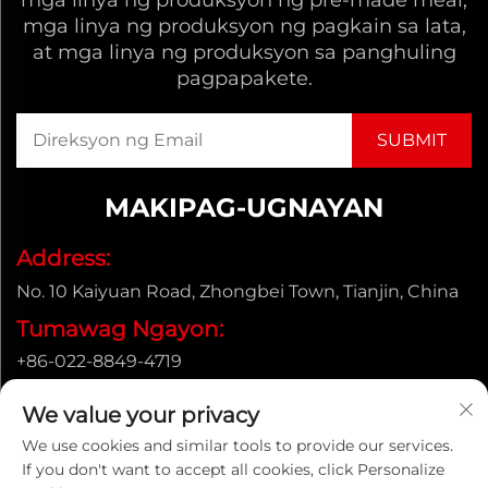
mga linya ng produksyon ng pre-made meal,
mga linya ng produksyon ng pagkain sa lata,
at mga linya ng produksyon sa panghuling
pagpapakete.
MAKIPAG-UGNAYAN
Address:
No. 10 Kaiyuan Road, Zhongbei Town, Tianjin, China
Tumawag Ngayon:
+86-022-8849-4719
Email:
We value your privacy
[email protected]
We use cookies and similar tools to provide our services.
If you don't want to accept all cookies, click Personalize