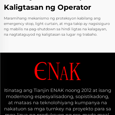
Kaligtasan ng Operator
Maramihang mekanismo ng proteksyon kabilang ang
emergency stop, light curtain, at mga takip ay nagsisiguro
ng mabilis na pag-shutdown sa hindi ligtas na kalagayan,
na nagtataguyod ng kaligtasan sa lugar ng trabaho.
Itinatag ang Tianjin ENAK noong 2012 at isang
modernong espesyalisadong, sopistikadong,
at mataas na teknolohiyang kumpanya na
nakatuon sa mga turnkey na proyekto para sa