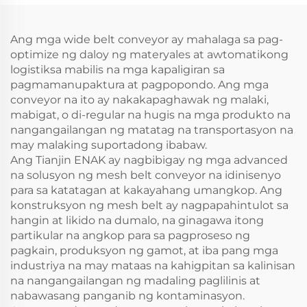
Ang mga wide belt conveyor ay mahalaga sa pag-
optimize ng daloy ng materyales at awtomatikong
logistiksa mabilis na mga kapaligiran sa
pagmamanupaktura at pagpopondo. Ang mga
conveyor na ito ay nakakapaghawak ng malaki,
mabigat, o di-regular na hugis na mga produkto na
nangangailangan ng matatag na transportasyon na
may malaking suportadong ibabaw.
Ang Tianjin ENAK ay nagbibigay ng mga advanced
na solusyon ng mesh belt conveyor na idinisenyo
para sa katatagan at kakayahang umangkop. Ang
konstruksyon ng mesh belt ay nagpapahintulot sa
hangin at likido na dumalo, na ginagawa itong
partikular na angkop para sa pagproseso ng
pagkain, produksyon ng gamot, at iba pang mga
industriya na may mataas na kahigpitan sa kalinisan
na nangangailangan ng madaling paglilinis at
nabawasang panganib ng kontaminasyon.