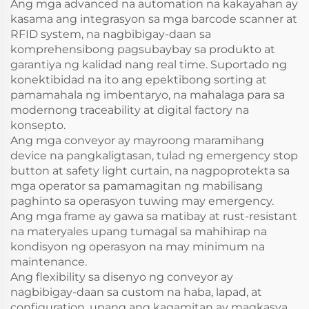
Ang mga advanced na automation na kakayahan ay
kasama ang integrasyon sa mga barcode scanner at
RFID system, na nagbibigay-daan sa
komprehensibong pagsubaybay sa produkto at
garantiya ng kalidad nang real time. Suportado ng
konektibidad na ito ang epektibong sorting at
pamamahala ng imbentaryo, na mahalaga para sa
modernong traceability at digital factory na
konsepto.
Ang mga conveyor ay mayroong maramihang
device na pangkaligtasan, tulad ng emergency stop
button at safety light curtain, na nagpoprotekta sa
mga operator sa pamamagitan ng mabilisang
paghinto sa operasyon tuwing may emergency.
Ang mga frame ay gawa sa matibay at rust-resistant
na materyales upang tumagal sa mahihirap na
kondisyon ng operasyon na may minimum na
maintenance.
Ang flexibility sa disenyo ng conveyor ay
nagbibigay-daan sa custom na haba, lapad, at
configuration, upang ang kagamitan ay magkasya