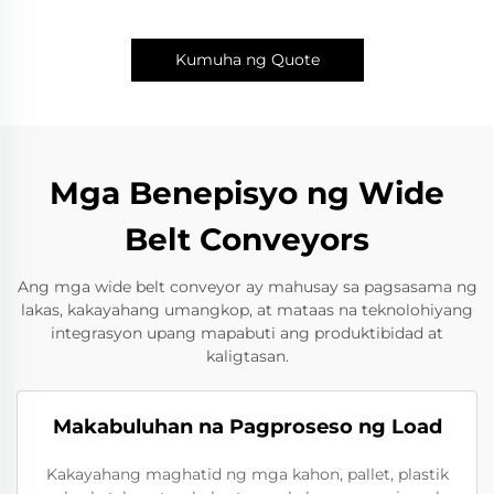
Kumuha ng Quote
Mga Benepisyo ng Wide
Belt Conveyors
Ang mga wide belt conveyor ay mahusay sa pagsasama ng
lakas, kakayahang umangkop, at mataas na teknolohiyang
integrasyon upang mapabuti ang produktibidad at
kaligtasan.
Makabuluhan na Pagproseso ng Load
Kakayahang maghatid ng mga kahon, pallet, plastik