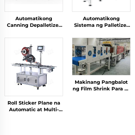
Automatikong
Automatikong
Canning Depalletizer
Sistema ng Palletizer
para sa Bote ng
para sa Pagpapakete
Salamin, Palletizer
ng Carton ENK-
para sa Napunan na
MD1800-100
Lata, Mesin
Depalletizer ENKM-02-
X
Makinang Pangbalot
ng Film Shrink Para sa
Nakaboteng Tubig na
Inumin LC-MBS40
Roll Sticker Plane na
Automatic at Multi-
functional na patag na
ibabaw na labeling
machine ENKB-06