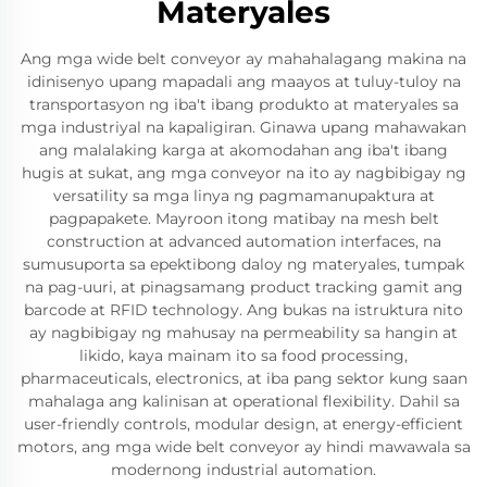
Materyales
Ang mga wide belt conveyor ay mahahalagang makina na
idinisenyo upang mapadali ang maayos at tuluy-tuloy na
transportasyon ng iba't ibang produkto at materyales sa
mga industriyal na kapaligiran. Ginawa upang mahawakan
ang malalaking karga at akomodahan ang iba't ibang
hugis at sukat, ang mga conveyor na ito ay nagbibigay ng
versatility sa mga linya ng pagmamanupaktura at
pagpapakete. Mayroon itong matibay na mesh belt
construction at advanced automation interfaces, na
sumusuporta sa epektibong daloy ng materyales, tumpak
na pag-uuri, at pinagsamang product tracking gamit ang
barcode at RFID technology. Ang bukas na istruktura nito
ay nagbibigay ng mahusay na permeability sa hangin at
likido, kaya mainam ito sa food processing,
pharmaceuticals, electronics, at iba pang sektor kung saan
mahalaga ang kalinisan at operational flexibility. Dahil sa
user-friendly controls, modular design, at energy-efficient
motors, ang mga wide belt conveyor ay hindi mawawala sa
modernong industrial automation.