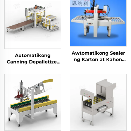
Awtomatikong Sealer
Automatikong
ng Karton at Kahon,
Canning Depalletizer
Makina sa
para sa Bote ng
Pagpapatapos ng
Salamin, Palletizer
Karton, ENKF-01
para sa Napunan na
Lata, Mesin
Depalletizer ENKM-02-
X