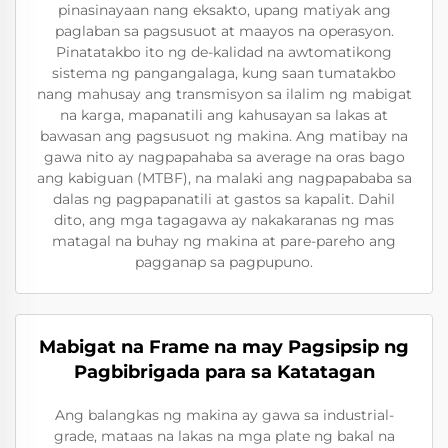
pinasinayaan nang eksakto, upang matiyak ang
paglaban sa pagsusuot at maayos na operasyon.
Pinatatakbo ito ng de-kalidad na awtomatikong
sistema ng pangangalaga, kung saan tumatakbo
nang mahusay ang transmisyon sa ilalim ng mabigat
na karga, mapanatili ang kahusayan sa lakas at
bawasan ang pagsusuot ng makina. Ang matibay na
gawa nito ay nagpapahaba sa average na oras bago
ang kabiguan (MTBF), na malaki ang nagpapababa sa
dalas ng pagpapanatili at gastos sa kapalit. Dahil
dito, ang mga tagagawa ay nakakaranas ng mas
matagal na buhay ng makina at pare-pareho ang
pagganap sa pagpupuno.
Mabigat na Frame na may Pagsipsip ng
Pagbibrigada para sa Katatagan
Ang balangkas ng makina ay gawa sa industrial-
grade, mataas na lakas na mga plate ng bakal na