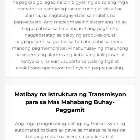
na pagkabigo, agad na binibigyan ng abiso ang mga
operator sa pamamagitan ng tunog at visual na
alarma, na nagbibigay-daan sa mabilis na
pagwawasto. Ang mapagmasaing sistemang ito ay
nagpapababa sa hindi inaasahang paghinto,
nagpapatatag sa daloy ng produksyon, at
nagpapakonti sa gastos sa trabaho dahil sa manu-
manong pagmomonitor. Pinahuhusay ng marunong
na sistema ng alarma ang kabuuang kaligtasan at
katiyakan, na sumusuporta sa walang tigil at
epektibong operasyon ng linya ng pagpapacking.
Matibay na Istruktura ng Transmisyon
para sa Mas Mahabang Buhay-
Paggamit
Ang mga pangunahing bahagi ng transmisyon ng
automated packers ay gawa sa mataas na lakas na
haluang metal na asero na pinakintab at