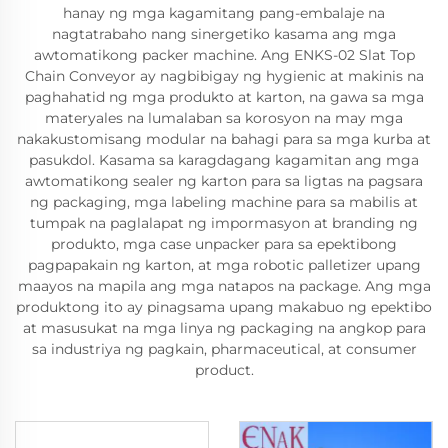
hanay ng mga kagamitang pang-embalaje na
nagtatrabaho nang sinergetiko kasama ang mga
awtomatikong packer machine. Ang ENKS-02 Slat Top
Chain Conveyor ay nagbibigay ng hygienic at makinis na
paghahatid ng mga produkto at karton, na gawa sa mga
materyales na lumalaban sa korosyon na may mga
nakakustomisang modular na bahagi para sa mga kurba at
pasukdol. Kasama sa karagdagang kagamitan ang mga
awtomatikong sealer ng karton para sa ligtas na pagsara
ng packaging, mga labeling machine para sa mabilis at
tumpak na paglalapat ng impormasyon at branding ng
produkto, mga case unpacker para sa epektibong
pagpapakain ng karton, at mga robotic palletizer upang
maayos na mapila ang mga natapos na package. Ang mga
produktong ito ay pinagsama upang makabuo ng epektibo
at masusukat na mga linya ng packaging na angkop para
sa industriya ng pagkain, pharmaceutical, at consumer
product.