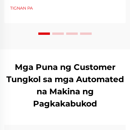
ng lalagyan para sa mga tagagawa. Ang makina para
TIGNAN PA
sa paghuhugas ng bote na bubog ay naging isang
mahalagang kagamitan na tumutulong sa...
Mga Puna ng Customer
Tungkol sa mga Automated
na Makina ng
Pagkakabukod