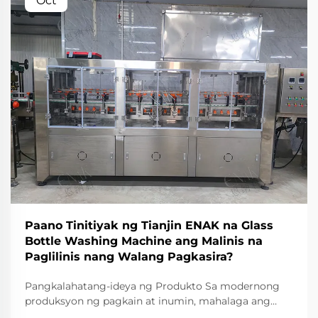
Oct
Paano Tinitiyak ng Tianjin ENAK na Glass
Bottle Washing Machine ang Malinis na
Paglilinis nang Walang Pagkasira?
Pangkalahatang-ideya ng Produkto Sa modernong
produksyon ng pagkain at inumin, mahalaga ang
pagpapanatili ng kalinisan at pagtiyak sa integridad