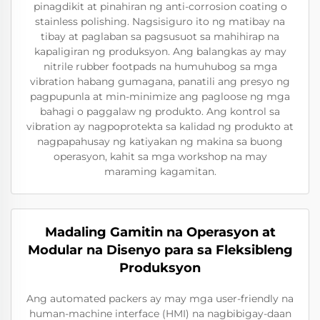
pinagdikit at pinahiran ng anti-corrosion coating o
stainless polishing. Nagsisiguro ito ng matibay na
tibay at paglaban sa pagsusuot sa mahihirap na
kapaligiran ng produksyon. Ang balangkas ay may
nitrile rubber footpads na humuhubog sa mga
vibration habang gumagana, panatili ang presyo ng
pagpupunla at min-minimize ang pagloose ng mga
bahagi o paggalaw ng produkto. Ang kontrol sa
vibration ay nagpoprotekta sa kalidad ng produkto at
nagpapahusay ng katiyakan ng makina sa buong
operasyon, kahit sa mga workshop na may
maraming kagamitan.
Madaling Gamitin na Operasyon at
Modular na Disenyo para sa Fleksibleng
Produksyon
Ang automated packers ay may mga user-friendly na
human-machine interface (HMI) na nagbibigay-daan