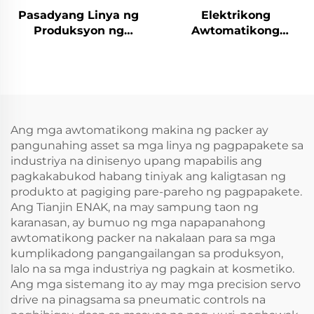
Pasadyang Linya ng
Elektrikong
Produksyon ng
Awtomatikong
Pagkain, Makina sa
Stainless Steel Citrus
Pagse-seal ng Karton
Orange Peeler
gamit ang Adhesive
Machine ENKBP-01
Tape, Makina sa
Pagpapakete at
Pagpapatapos, ENKF-
Ang mga awtomatikong makina ng packer ay
02
pangunahing asset sa mga linya ng pagpapakete sa
industriya na dinisenyo upang mapabilis ang
pagkakabukod habang tiniyak ang kaligtasan ng
produkto at pagiging pare-pareho ng pagpapakete.
Ang Tianjin ENAK, na may sampung taon ng
karanasan, ay bumuo ng mga napapanahong
awtomatikong packer na nakalaan para sa mga
kumplikadong pangangailangan sa produksyon,
lalo na sa mga industriya ng pagkain at kosmetiko.
Ang mga sistemang ito ay may mga precision servo
drive na pinagsama sa pneumatic controls na