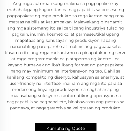
Ang mga automatikong makina sa pagpapakete ay
mahahalagang kagamitan na nagpapabilis sa proseso ng
pagpapakete ng mga produkto sa mga karton nang may
mataas na bilis at katumpakan. Malawakang ginagamit
ang mga sistemang ito sa iba't ibang industriya tulad ng
pagkain, inumin, kosmetiko, at parmaseutikal upang
mapataas ang kahusayan ng produksyon habang
nananatiling pare-pareho at malinis ang pagpapakete.
Kasama rito ang mga mekanismo na pinapatakbo ng servo
at mga programmable na plataporma ng kontrol, na
kayang humawak ng iba't ibang format ng pagpapakete
nang may minimum na interbensyon ng tao. Dahil sa
kanilang kompakto ng disenyo, kahusayan sa enerhiya, at
user-friendly na interface, mainam ang mga ito para sa
modernong linya ng produksyon na naghahanap ng
maaasahang solusyon sa automatikong operasyon na
nagpapabilis sa pagpapakete, binabawasan ang gastos sa
paggawa, at nagagarantiya sa kaligtasan ng produkto.
Kumuha ng Quote