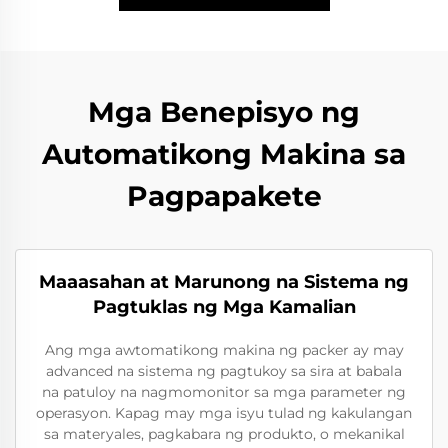
Mga Benepisyo ng
Automatikong Makina sa
Pagpapakete
Maaasahan at Marunong na Sistema ng
Pagtuklas ng Mga Kamalian
Ang mga awtomatikong makina ng packer ay may
advanced na sistema ng pagtukoy sa sira at babala
na patuloy na nagmomonitor sa mga parameter ng
operasyon. Kapag may mga isyu tulad ng kakulangan
sa materyales, pagkabara ng produkto, o mekanikal