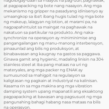
nagbibigay-daan sa maayos na pag-uuri, paghawak,
at pagpapacking ng bote nang naaayon. Ang mga
mekanismo ng gripper na pasadyang idinisenyo ay
umaangkop sa iba't ibang hugis tulad ng mga bote
ng makeup, lalagyan ng lotion, at marami pa, na
nagpapahintulot sa maingat na paghawak na
nakatuon sa partikular na produkto. Ang naka-
synchronize na operasyon ay miniminimise ang
pangangailangan ng manu-manong interbensyon,
pinaaunlad ang bilis ng produksyon, at
binabawasan ang kaugnay na gastos sa paggawa.
Ginawa gamit ang hygienic, madaling linisin na 304
stainless steel at iba pang mataas na uri ng
materyales, ang mga packer ng ENAK ay
sumusunod sa mahigpit na regulasyon sa
kaligtasan ng pagkain at industriyal na kalinisan.
Kasama rin sa mga makina ang mga vibration
damping system upang mapanatili ang eksaktong
pagpapacking at bawasan ang pagsusuot ng mga
pangunahing bahagi habang nasa mataas na bilis
na operasyon.