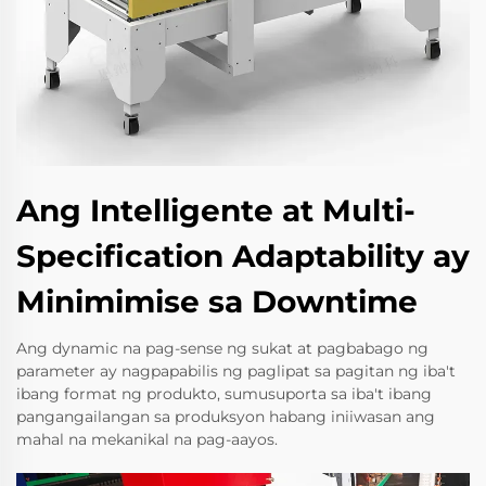
Ang Intelligente at Multi-
Specification Adaptability ay
Minimimise sa Downtime
Ang dynamic na pag-sense ng sukat at pagbabago ng
parameter ay nagpapabilis ng paglipat sa pagitan ng iba't
ibang format ng produkto, sumusuporta sa iba't ibang
pangangailangan sa produksyon habang iniiwasan ang
mahal na mekanikal na pag-aayos.