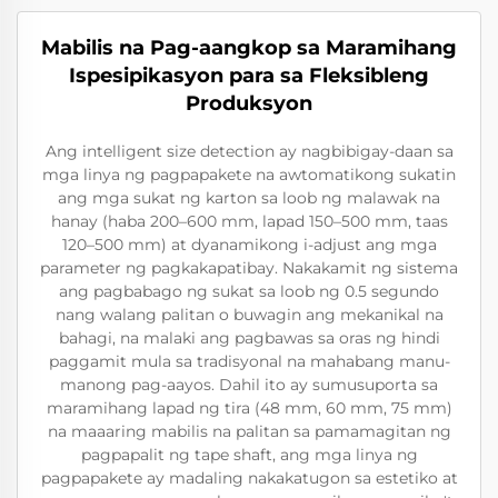
Mabilis na Pag-aangkop sa Maramihang
Ispesipikasyon para sa Fleksibleng
Produksyon
Ang intelligent size detection ay nagbibigay-daan sa
mga linya ng pagpapakete na awtomatikong sukatin
ang mga sukat ng karton sa loob ng malawak na
hanay (haba 200–600 mm, lapad 150–500 mm, taas
120–500 mm) at dyanamikong i-adjust ang mga
parameter ng pagkakapatibay. Nakakamit ng sistema
ang pagbabago ng sukat sa loob ng 0.5 segundo
nang walang palitan o buwagin ang mekanikal na
bahagi, na malaki ang pagbawas sa oras ng hindi
paggamit mula sa tradisyonal na mahabang manu-
manong pag-aayos. Dahil ito ay sumusuporta sa
maramihang lapad ng tira (48 mm, 60 mm, 75 mm)
na maaaring mabilis na palitan sa pamamagitan ng
pagpapalit ng tape shaft, ang mga linya ng
pagpapakete ay madaling nakakatugon sa estetiko at