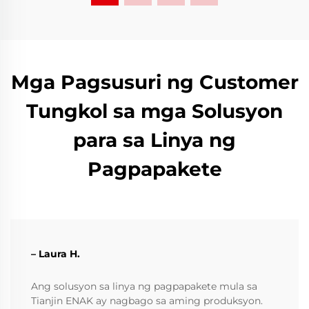
Mga Pagsusuri ng Customer
Tungkol sa mga Solusyon
para sa Linya ng
Pagpapakete
– Laura H.
Ang solusyon sa linya ng pagpapakete mula sa
Tianjin ENAK ay nagbago sa aming produksyon.