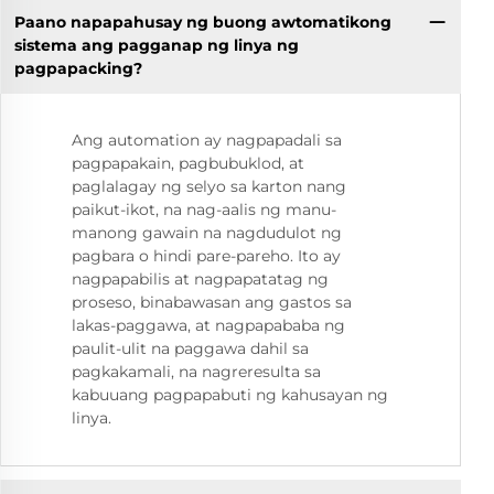
Paano napapahusay ng buong awtomatikong
sistema ang pagganap ng linya ng
pagpapacking?
Ang automation ay nagpapadali sa
pagpapakain, pagbubuklod, at
paglalagay ng selyo sa karton nang
paikut-ikot, na nag-aalis ng manu-
manong gawain na nagdudulot ng
pagbara o hindi pare-pareho. Ito ay
nagpapabilis at nagpapatatag ng
proseso, binabawasan ang gastos sa
lakas-paggawa, at nagpapababa ng
paulit-ulit na paggawa dahil sa
pagkakamali, na nagreresulta sa
kabuuang pagpapabuti ng kahusayan ng
linya.