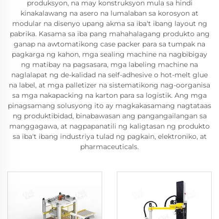
produksyon, na may konstruksyon mula sa hindi
kinakalawang na asero na lumalaban sa korosyon at
modular na disenyo upang akma sa iba't ibang layout ng
pabrika. Kasama sa iba pang mahahalagang produkto ang
ganap na awtomatikong case packer para sa tumpak na
pagkarga ng kahon, mga sealing machine na nagbibigay
ng matibay na pagsasara, mga labeling machine na
naglalapat ng de-kalidad na self-adhesive o hot-melt glue
na label, at mga palletizer na sistematikong nag-oorganisa
sa mga nakapacking na karton para sa logistik. Ang mga
pinagsamang solusyong ito ay magkakasamang nagtataas
ng produktibidad, binabawasan ang pangangailangan sa
manggagawa, at nagpapanatili ng kaligtasan ng produkto
sa iba't ibang industriya tulad ng pagkain, elektroniko, at
pharmaceuticals.