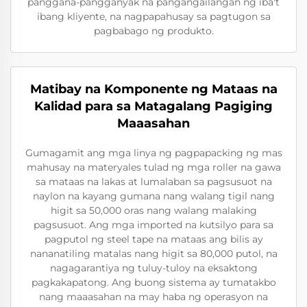
panggana-pangganyak na pangangailangan ng iba't
ibang kliyente, na nagpapahusay sa pagtugon sa
pagbabago ng produkto.
Matibay na Komponente ng Mataas na
Kalidad para sa Matagalang Pagiging
Maaasahan
Gumagamit ang mga linya ng pagpapacking ng mas
mahusay na materyales tulad ng mga roller na gawa
sa mataas na lakas at lumalaban sa pagsusuot na
naylon na kayang gumana nang walang tigil nang
higit sa 50,000 oras nang walang malaking
pagsusuot. Ang mga imported na kutsilyo para sa
pagputol ng steel tape na mataas ang bilis ay
nananatiling matalas nang higit sa 80,000 putol, na
nagagarantiya ng tuluy-tuloy na eksaktong
pagkakapatong. Ang buong sistema ay tumatakbo
nang maaasahan na may haba ng operasyon na