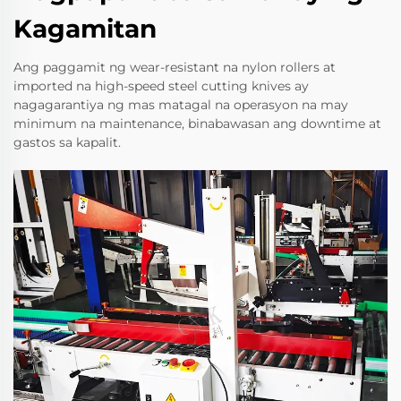
Kagamitan
Ang paggamit ng wear-resistant na nylon rollers at
imported na high-speed steel cutting knives ay
nagagarantiya ng mas matagal na operasyon na may
minimum na maintenance, binabawasan ang downtime at
gastos sa kapalit.