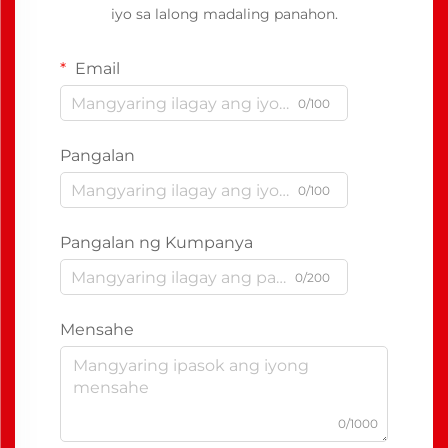
iyo sa lalong madaling panahon.
Email
0/100
Pangalan
0/100
Pangalan ng Kumpanya
0/200
Mensahe
0/1000