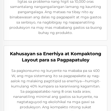
ligtas sa problema nang higit sa 10,000 oras
samantalang nangangailangan lamang ng kaunting
pangangalaga. Ang mataas na tibay nito ay
binabawasan ang dalas ng pagpapalit at mga gastos
sa serbisyo, na nagbibigay ng napapanatiling
produksyon na may mas mababang gastos sa buong
buhay ng produkto.
Kahusayan sa Enerhiya at Kompaktong
Layout para sa Pagpapatuloy
Sa pagkonsumo ng kuryente na mababa pa sa 400
W, ang mga sistemang ito sa pagpapakete ay nag-
aalok ng malaking pagtitipid sa enerhiya—humigit-
kumulang 40% kumpara sa karaniwang kagamitan.
Sa pagpapatakbo nang 8 oras kada araw,
nananatiling minimal ang gastos sa kuryente, na
nagtataguyod ng ekolohikal na mga gawi sa
produksyon. Ang kompakto nitong sukat