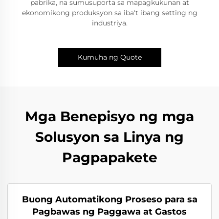
pabrika, na sumusuporta sa mapagkukunan at
ekonomikong produksyon sa iba't ibang setting ng
industriya.
Kumuha ng Quote
Mga Benepisyo ng mga
Solusyon sa Linya ng
Pagpapakete
Buong Automatikong Proseso para sa
Pagbawas ng Paggawa at Gastos