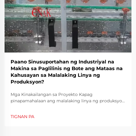
Paano Sinusuportahan ng Industriyal na
Makina sa Paglilinis ng Bote ang Mataas na
Kahusayan sa Malalaking Linya ng
Produksyon?
Mga Kinakailangan sa Proyekto Kapag
pinapamahalaan ang malalaking linya ng produksyon
sa sektor ng pagkain at inumin, patuloy na hamon
ang pagsisiguro ng bilis at kalinisan. Kailangang
TIGNAN PA
lubos na linisin ang mga bote bago punuin upang
mapuksa ang mga kontaminado, residuo, o mikroo...