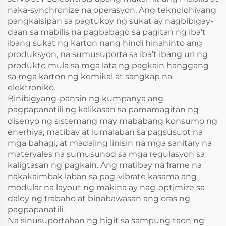
naka-synchronize na operasyon. Ang teknolohiyang
pangkaisipan sa pagtukoy ng sukat ay nagbibigay-
daan sa mabilis na pagbabago sa pagitan ng iba't
ibang sukat ng karton nang hindi hinahinto ang
produksyon, na sumusuporta sa iba't ibang uri ng
produkto mula sa mga lata ng pagkain hanggang
sa mga karton ng kemikal at sangkap na
elektroniko.
Binibigyang-pansin ng kumpanya ang
pagpapanatili ng kalikasan sa pamamagitan ng
disenyo ng sistemang may mababang konsumo ng
enerhiya, matibay at lumalaban sa pagsusuot na
mga bahagi, at madaling linisin na mga sanitary na
materyales na sumusunod sa mga regulasyon sa
kaligtasan ng pagkain. Ang matibay na frame na
nakakaimbak laban sa pag-vibrate kasama ang
modular na layout ng makina ay nag-optimize sa
daloy ng trabaho at binabawasan ang oras ng
pagpapanatili.
Na sinusuportahan ng higit sa sampung taon ng