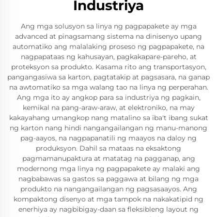
Industriya
Ang mga solusyon sa linya ng pagpapakete ay mga
advanced at pinagsamang sistema na dinisenyo upang
automatiko ang malalaking proseso ng pagpapakete, na
nagpapataas ng kahusayan, pagkakapare-pareho, at
proteksyon sa produkto. Kasama rito ang transportasyon,
pangangasiwa sa karton, pagtatakip at pagsasara, na ganap
na awtomatiko sa mga walang tao na linya ng perperahan.
Ang mga ito ay angkop para sa industriya ng pagkain,
kemikal na pang-araw-araw, at elektroniko, na may
kakayahang umangkop nang matalino sa iba't ibang sukat
ng karton nang hindi nangangailangan ng manu-manong
pag-aayos, na nagpapanatili ng maayos na daloy ng
produksyon. Dahil sa mataas na eksaktong
pagmamanupaktura at matatag na pagganap, ang
modernong mga linya ng pagpapakete ay malaki ang
nagbabawas sa gastos sa paggawa at bilang ng mga
produkto na nangangailangan ng pagsasaayos. Ang
kompaktong disenyo at mga tampok na nakakatipid ng
enerhiya ay nagbibigay-daan sa fleksibleng layout ng