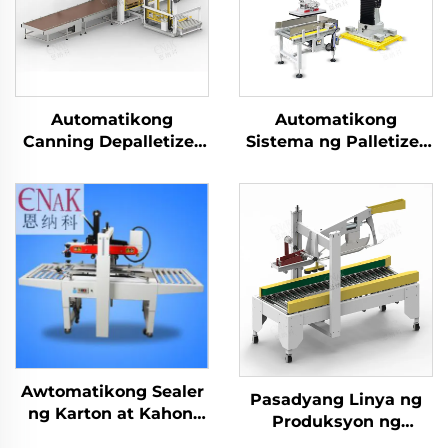
Automatikong
Automatikong
Canning Depalletizer
Sistema ng Palletizer
para sa Bote ng
para sa Pagpapakete
Salamin, Palletizer
ng Carton ENK-
para sa Napunan na
MD1800-100
Lata, Mesin
Depalletizer ENKM-02-
X
Awtomatikong Sealer
Pasadyang Linya ng
ng Karton at Kahon,
Produksyon ng
Makina sa
Pagkain, Makina sa