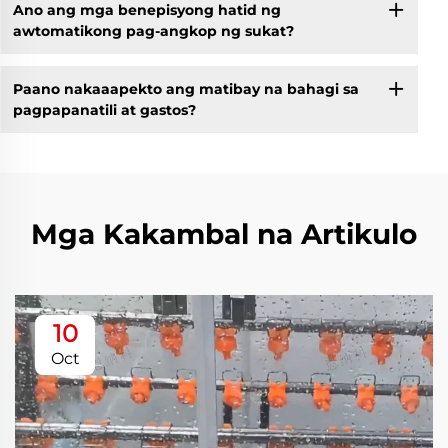
Ano ang mga benepisyong hatid ng
awtomatikong pag-angkop ng sukat?
Paano nakaaapekto ang matibay na bahagi sa
pagpapanatili at gastos?
Mga Kakambal na Artikulo
10
Oct