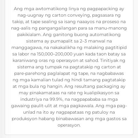
Ang mga awtomatikong linya ng pagpapacking ay
nag-uugnay ng carton conveying, pagsasara ng
takip, at tape sealing sa isang naaayos na proseso na
nag-aalis ng pangangailangan para sa manu-manong
pakikialam. Ang ganitong buong automatikong
sistema ay pumapalit sa 2–3 manwal na
manggagawa, na nakakalikha ng malaking pagtitipid
sa labor na 150,000–200,000 yuan kada taon batay sa
karaniwang oras ng operasyon at sahod. Tinitiyak ng
sistema ang tumpak na pagtatakip ng carton at
pare-parehong paglalapat ng tape, na nagbabawas
ng mga kamalian tulad ng hindi tamang pagtatakip
at mga bula ng hangin. Ang resultang packaging ay
may pinakamataas na rate ng kualipikasyon sa
industriya na 99.9%, na nagpapababa sa mga
gawaing paulit-ulit at mga pagkawala. Ang mga pag-
unlad na ito ay nagpapataas ng patuloy na
produksyon habang binabawasan ang mga gastos sa
operasyon.