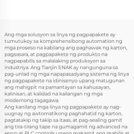
Pagpapatapos ng
Pagse-seal ng Karton
Karton, ENKF-01
gamit ang Adhesive
Tape, Makina sa
Pagpapakete at
Pagpapatapos, ENKF-
Ang mga solusyon sa linya ng pagpapakete ay
02
tumutukoy sa komprehensibong automation ng
mga proseso na kabilang ang paghawak ng karton,
pagsasara, at pagpapakete ng produkto na
nagpapabilis sa malalaking produksyon sa
industriya. Ang Tianjin ENAK ay nangunguna sa
pag-unlad ng mga napapasadyang sistema ng linya
ng pagpapakete na idinisenyo upang matugunan
ang mahigpit na pamantayan sa kahusayan,
kalinisan, at kalidad na kailangan ng mga
modernong tagagawa.
Ang kanilang mga linya ng pagpapakete ay nag-
uugnay ng awtomatikong paghahatid ng karton,
pagtatakip ng takip sa itaas, at pag-sealing gamit
ang tira-tirang tape na gumagamit ng advanced na
servo at PLC controls upang makamit ang mabilis at