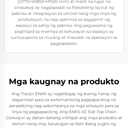
(L1770×W850×H1520 mm) at maliit na lugar na
sinasakop ay nagpapadali sa fleksibleng layout ng
pabrika at integrasyon sa umiiral nang mga linya ng
produksyon, na nag-optimiza sa paggamit ng
espasyo sa sahig ng pabrika. Ang pagsasama ng
pagtitipid sa enerhiya at kahusayan sa espasyo ay
sumusuporta sa murang at masukat na operasyon sa
pagpapakete.
Mga kaugnay na produkto
Ang Tianjin ENAK ay nagbibigay ng buong hanay ng
kagamitan para sa awtomatikong pagpapacking na
perpektong nag-aakompanya sa mga solusyon para sa
linya ng pagpapacking. Ang ENKS-02 Slat Top Chain
Conveyor ay dahan-dahang inililipat ang mga produkto at
karton nang may kalusugan sa iba't ibang yugto ng