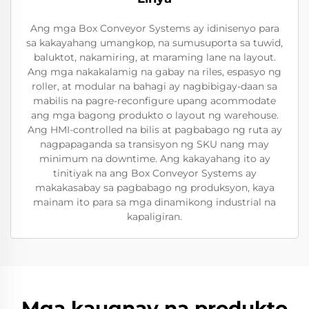
Ang mga Box Conveyor Systems ay idinisenyo para
sa kakayahang umangkop, na sumusuporta sa tuwid,
baluktot, nakamiring, at maraming lane na layout.
Ang mga nakakalamig na gabay na riles, espasyo ng
roller, at modular na bahagi ay nagbibigay-daan sa
mabilis na pagre-reconfigure upang acommodate
ang mga bagong produkto o layout ng warehouse.
Ang HMI-controlled na bilis at pagbabago ng ruta ay
nagpapaganda sa transisyon ng SKU nang may
minimum na downtime. Ang kakayahang ito ay
tinitiyak na ang Box Conveyor Systems ay
makakasabay sa pagbabago ng produksyon, kaya
mainam ito para sa mga dinamikong industrial na
kapaligiran.
Mga kaugnay na produkto