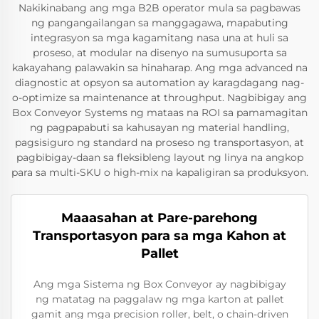
Nakikinabang ang mga B2B operator mula sa pagbawas
ng pangangailangan sa manggagawa, mapabuting
integrasyon sa mga kagamitang nasa una at huli sa
proseso, at modular na disenyo na sumusuporta sa
kakayahang palawakin sa hinaharap. Ang mga advanced na
diagnostic at opsyon sa automation ay karagdagang nag-
o-optimize sa maintenance at throughput. Nagbibigay ang
Box Conveyor Systems ng mataas na ROI sa pamamagitan
ng pagpapabuti sa kahusayan ng material handling,
pagsisiguro ng standard na proseso ng transportasyon, at
pagbibigay-daan sa fleksibleng layout ng linya na angkop
para sa multi-SKU o high-mix na kapaligiran sa produksyon.
Maaasahan at Pare-parehong
Transportasyon para sa mga Kahon at
Pallet
Ang mga Sistema ng Box Conveyor ay nagbibigay
ng matatag na paggalaw ng mga karton at pallet
gamit ang mga precision roller, belt, o chain-driven