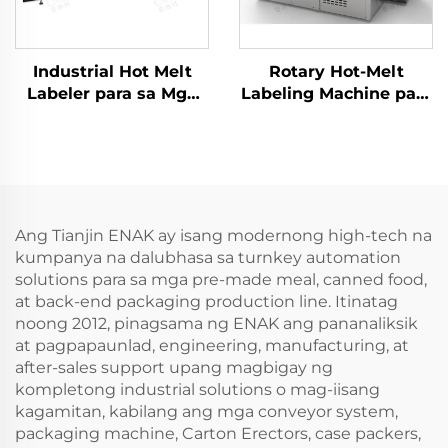
Industrial Hot Melt
Rotary Hot-Melt
Labeler para sa Mga
Labeling Machine para
Bote Lata Banga Tasa
sa Produksyon ng
ENKL-02
Shampoo at Body
Wash ENKG-05-12
Ang Tianjin ENAK ay isang modernong high-tech na
kumpanya na dalubhasa sa turnkey automation
solutions para sa mga pre-made meal, canned food,
at back-end packaging production line. Itinatag
noong 2012, pinagsama ng ENAK ang pananaliksik
at pagpapaunlad, engineering, manufacturing, at
after-sales support upang magbigay ng
kompletong industrial solutions o mag-iisang
kagamitan, kabilang ang mga conveyor system,
packaging machine, Carton Erectors, case packers,