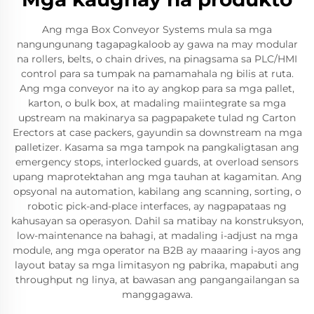
Ang mga Box Conveyor Systems mula sa mga
nangungunang tagapagkaloob ay gawa na may modular
na rollers, belts, o chain drives, na pinagsama sa PLC/HMI
control para sa tumpak na pamamahala ng bilis at ruta.
Ang mga conveyor na ito ay angkop para sa mga pallet,
karton, o bulk box, at madaling maiintegrate sa mga
upstream na makinarya sa pagpapakete tulad ng Carton
Erectors at case packers, gayundin sa downstream na mga
palletizer. Kasama sa mga tampok na pangkaligtasan ang
emergency stops, interlocked guards, at overload sensors
upang maprotektahan ang mga tauhan at kagamitan. Ang
opsyonal na automation, kabilang ang scanning, sorting, o
robotic pick-and-place interfaces, ay nagpapataas ng
kahusayan sa operasyon. Dahil sa matibay na konstruksyon,
low-maintenance na bahagi, at madaling i-adjust na mga
module, ang mga operator na B2B ay maaaring i-ayos ang
layout batay sa mga limitasyon ng pabrika, mapabuti ang
throughput ng linya, at bawasan ang pangangailangan sa
manggagawa.