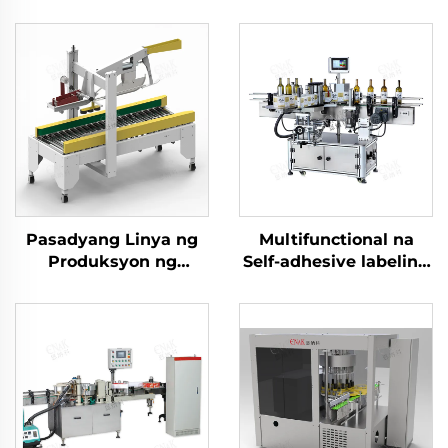
Pasadyang Linya ng
Multifunctional na
Produksyon ng
Self-adhesive labeling
Pagkain, Makina sa
machine ENKB-09
Pagse-seal ng Karton
gamit ang Adhesive
Tape, Makina sa
Pagpapakete at
Pagpapatapos, ENKF-
02