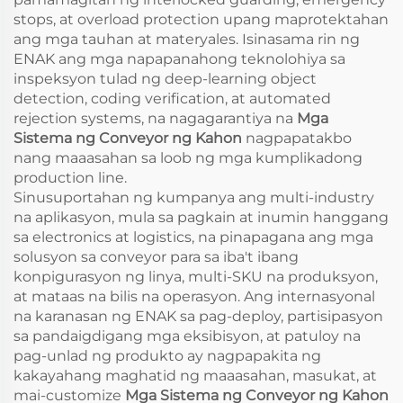
stops, at overload protection upang maprotektahan
ang mga tauhan at materyales. Isinasama rin ng
ENAK ang mga napapanahong teknolohiya sa
inspeksyon tulad ng deep-learning object
detection, coding verification, at automated
rejection systems, na nagagarantiya na
Mga
Sistema ng Conveyor ng Kahon
nagpapatakbo
nang maaasahan sa loob ng mga kumplikadong
production line.
Sinusuportahan ng kumpanya ang multi-industry
na aplikasyon, mula sa pagkain at inumin hanggang
sa electronics at logistics, na pinapagana ang mga
solusyon sa conveyor para sa iba't ibang
konpigurasyon ng linya, multi-SKU na produksyon,
at mataas na bilis na operasyon. Ang internasyonal
na karanasan ng ENAK sa pag-deploy, partisipasyon
sa pandaigdigang mga eksibisyon, at patuloy na
pag-unlad ng produkto ay nagpapakita ng
kakayahang maghatid ng maaasahan, masukat, at
mai-customize
Mga Sistema ng Conveyor ng Kahon