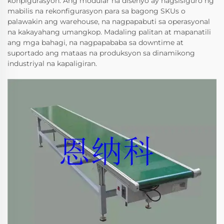
konpigurasyon. Ang modular na disenyo ay nagsisiguro ng
mabilis na rekonfigurasyon para sa bagong SKUs o
palawakin ang warehouse, na nagpapabuti sa operasyonal
na kakayahang umangkop. Madaling palitan at mapanatili
ang mga bahagi, na nagpapababa sa downtime at
suportado ang mataas na produksyon sa dinamikong
industriyal na kapaligiran.