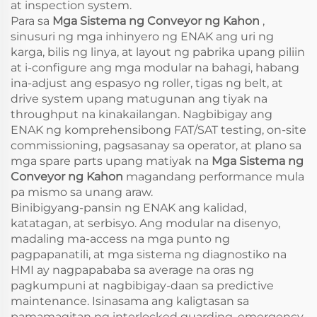
at inspection system.
Para sa
Mga Sistema ng Conveyor ng Kahon
,
sinusuri ng mga inhinyero ng ENAK ang uri ng
karga, bilis ng linya, at layout ng pabrika upang piliin
at i-configure ang mga modular na bahagi, habang
ina-adjust ang espasyo ng roller, tigas ng belt, at
drive system upang matugunan ang tiyak na
throughput na kinakailangan. Nagbibigay ang
ENAK ng komprehensibong FAT/SAT testing, on-site
commissioning, pagsasanay sa operator, at plano sa
mga spare parts upang matiyak na
Mga Sistema ng
Conveyor ng Kahon
magandang performance mula
pa mismo sa unang araw.
Binibigyang-pansin ng ENAK ang kalidad,
katatagan, at serbisyo. Ang modular na disenyo,
madaling ma-access na mga punto ng
pagpapanatili, at mga sistema ng diagnostiko na
HMI ay nagpapababa sa average na oras ng
pagkumpuni at nagbibigay-daan sa predictive
maintenance. Isinasama ang kaligtasan sa
pamamagitan ng interlocked guarding, emergency