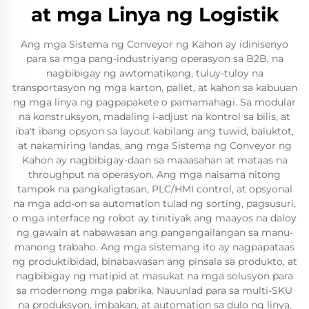
at mga Linya ng Logistik
Ang mga Sistema ng Conveyor ng Kahon ay idinisenyo
para sa mga pang-industriyang operasyon sa B2B, na
nagbibigay ng awtomatikong, tuluy-tuloy na
transportasyon ng mga karton, pallet, at kahon sa kabuuan
ng mga linya ng pagpapakete o pamamahagi. Sa modular
na konstruksyon, madaling i-adjust na kontrol sa bilis, at
iba't ibang opsyon sa layout kabilang ang tuwid, baluktot,
at nakamiring landas, ang mga Sistema ng Conveyor ng
Kahon ay nagbibigay-daan sa maaasahan at mataas na
throughput na operasyon. Ang mga naisama nitong
tampok na pangkaligtasan, PLC/HMI control, at opsyonal
na mga add-on sa automation tulad ng sorting, pagsusuri,
o mga interface ng robot ay tinitiyak ang maayos na daloy
ng gawain at nabawasan ang pangangailangan sa manu-
manong trabaho. Ang mga sistemang ito ay nagpapataas
ng produktibidad, binabawasan ang pinsala sa produkto, at
nagbibigay ng matipid at masukat na mga solusyon para
sa modernong mga pabrika. Nauunlad para sa multi-SKU
na produksyon, imbakan, at automation sa dulo ng linya,