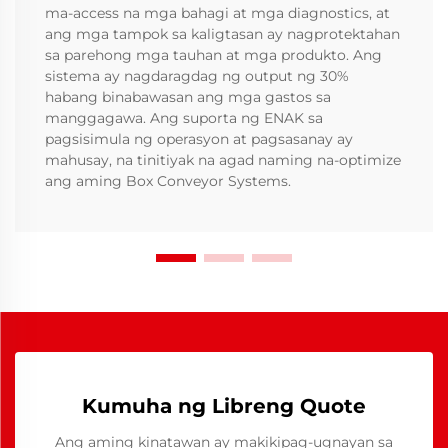
ma-access na mga bahagi at mga diagnostics, at
ang mga tampok sa kaligtasan ay nagprotektahan
sa parehong mga tauhan at mga produkto. Ang
sistema ay nagdaragdag ng output ng 30%
habang binabawasan ang mga gastos sa
manggagawa. Ang suporta ng ENAK sa
pagsisimula ng operasyon at pagsasanay ay
mahusay, na tinitiyak na agad naming na-optimize
ang aming Box Conveyor Systems.
Kumuha ng Libreng Quote
Ang aming kinatawan ay makikipag-ugnayan sa