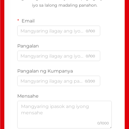
iyo sa lalong madaling panahon.
Email
0/100
Pangalan
0/100
Pangalan ng Kumpanya
0/200
Mensahe
0/1000