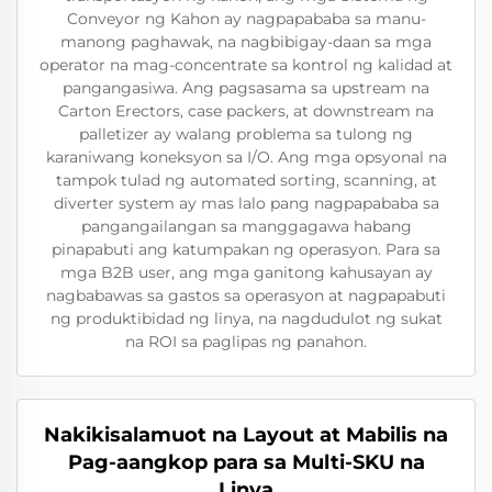
Conveyor ng Kahon ay nagpapababa sa manu-
manong paghawak, na nagbibigay-daan sa mga
operator na mag-concentrate sa kontrol ng kalidad at
pangangasiwa. Ang pagsasama sa upstream na
Carton Erectors, case packers, at downstream na
palletizer ay walang problema sa tulong ng
karaniwang koneksyon sa I/O. Ang mga opsyonal na
tampok tulad ng automated sorting, scanning, at
diverter system ay mas lalo pang nagpapababa sa
pangangailangan sa manggagawa habang
pinapabuti ang katumpakan ng operasyon. Para sa
mga B2B user, ang mga ganitong kahusayan ay
nagbabawas sa gastos sa operasyon at nagpapabuti
ng produktibidad ng linya, na nagdudulot ng sukat
na ROI sa paglipas ng panahon.
Nakikisalamuot na Layout at Mabilis na
Pag-aangkop para sa Multi-SKU na
Linya