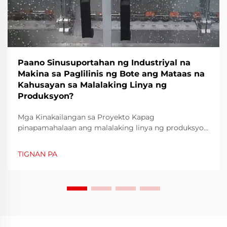
Paano Sinusuportahan ng Industriyal na
Makina sa Paglilinis ng Bote ang Mataas na
Kahusayan sa Malalaking Linya ng
Produksyon?
Mga Kinakailangan sa Proyekto Kapag
pinapamahalaan ang malalaking linya ng produksyon
sa sektor ng pagkain at inumin, patuloy na hamon
ang pagsisiguro ng bilis at kalinisan. Kailangang
TIGNAN PA
lubos na linisin ang mga bote bago punuin upang
mapuksa ang mga kontaminado, residuo, o mikroo...