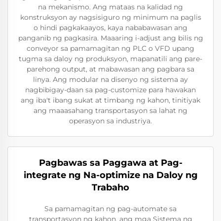
na mekanismo. Ang mataas na kalidad ng
konstruksyon ay nagsisiguro ng minimum na paglis
o hindi pagkakaayos, kaya nababawasan ang
panganib ng pagkasira. Maaaring i-adjust ang bilis ng
conveyor sa pamamagitan ng PLC o VFD upang
tugma sa daloy ng produksyon, mapanatili ang pare-
parehong output, at mabawasan ang pagbara sa
linya. Ang modular na disenyo ng sistema ay
nagbibigay-daan sa pag-customize para hawakan
ang iba't ibang sukat at timbang ng kahon, tinitiyak
ang maaasahang transportasyon sa lahat ng
operasyon sa industriya.
Pagbawas sa Paggawa at Pag-
integrate ng Na-optimize na Daloy ng
Trabaho
Sa pamamagitan ng pag-automate sa
transportasyon ng kahon, ang mga Sistema ng