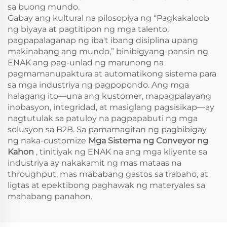
sa buong mundo.
Gabay ang kultural na pilosopiya ng “Pagkakaloob
ng biyaya at pagtitipon ng mga talento;
pagpapalaganap ng iba't ibang disiplina upang
makinabang ang mundo,” binibigyang-pansin ng
ENAK ang pag-unlad ng marunong na
pagmamanupaktura at automatikong sistema para
sa mga industriya ng pagpopondo. Ang mga
halagang ito—una ang kustomer, mapagpalayang
inobasyon, integridad, at masiglang pagsisikap—ay
nagtutulak sa patuloy na pagpapabuti ng mga
solusyon sa B2B. Sa pamamagitan ng pagbibigay
ng naka-customize
Mga Sistema ng Conveyor ng
Kahon
, tinitiyak ng ENAK na ang mga kliyente sa
industriya ay nakakamit ng mas mataas na
throughput, mas mababang gastos sa trabaho, at
ligtas at epektibong paghawak ng materyales sa
mahabang panahon.