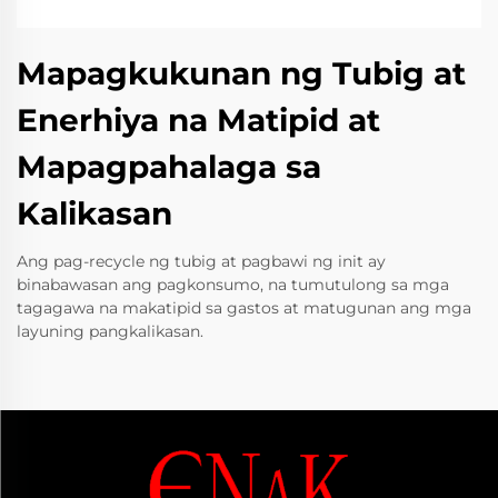
Mapagkukunan ng Tubig at
Enerhiya na Matipid at
Mapagpahalaga sa
Kalikasan
Ang pag-recycle ng tubig at pagbawi ng init ay
binabawasan ang pagkonsumo, na tumutulong sa mga
tagagawa na makatipid sa gastos at matugunan ang mga
layuning pangkalikasan.