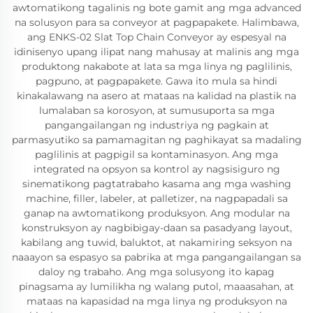
awtomatikong tagalinis ng bote gamit ang mga advanced
na solusyon para sa conveyor at pagpapakete. Halimbawa,
ang ENKS-02 Slat Top Chain Conveyor ay espesyal na
idinisenyo upang ilipat nang mahusay at malinis ang mga
produktong nakabote at lata sa mga linya ng paglilinis,
pagpuno, at pagpapakete. Gawa ito mula sa hindi
kinakalawang na asero at mataas na kalidad na plastik na
lumalaban sa korosyon, at sumusuporta sa mga
pangangailangan ng industriya ng pagkain at
parmasyutiko sa pamamagitan ng paghikayat sa madaling
paglilinis at pagpigil sa kontaminasyon. Ang mga
integrated na opsyon sa kontrol ay nagsisiguro ng
sinematikong pagtatrabaho kasama ang mga washing
machine, filler, labeler, at palletizer, na nagpapadali sa
ganap na awtomatikong produksyon. Ang modular na
konstruksyon ay nagbibigay-daan sa pasadyang layout,
kabilang ang tuwid, baluktot, at nakamiring seksyon na
naaayon sa espasyo sa pabrika at mga pangangailangan sa
daloy ng trabaho. Ang mga solusyong ito kapag
pinagsama ay lumilikha ng walang putol, maaasahan, at
mataas na kapasidad na mga linya ng produksyon na