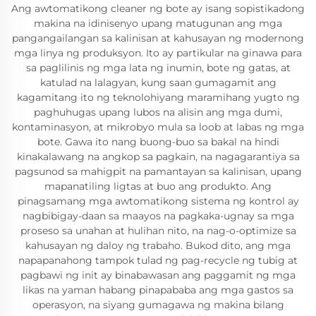
Ang awtomatikong cleaner ng bote ay isang sopistikadong
makina na idinisenyo upang matugunan ang mga
pangangailangan sa kalinisan at kahusayan ng modernong
mga linya ng produksyon. Ito ay partikular na ginawa para
sa paglilinis ng mga lata ng inumin, bote ng gatas, at
katulad na lalagyan, kung saan gumagamit ang
kagamitang ito ng teknolohiyang maramihang yugto ng
paghuhugas upang lubos na alisin ang mga dumi,
kontaminasyon, at mikrobyo mula sa loob at labas ng mga
bote. Gawa ito nang buong-buo sa bakal na hindi
kinakalawang na angkop sa pagkain, na nagagarantiya sa
pagsunod sa mahigpit na pamantayan sa kalinisan, upang
mapanatiling ligtas at buo ang produkto. Ang
pinagsamang mga awtomatikong sistema ng kontrol ay
nagbibigay-daan sa maayos na pagkaka-ugnay sa mga
proseso sa unahan at hulihan nito, na nag-o-optimize sa
kahusayan ng daloy ng trabaho. Bukod dito, ang mga
napapanahong tampok tulad ng pag-recycle ng tubig at
pagbawi ng init ay binabawasan ang paggamit ng mga
likas na yaman habang pinapababa ang mga gastos sa
operasyon, na siyang gumagawa ng makina bilang