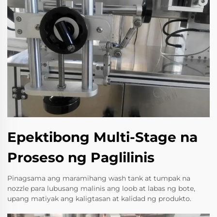
Epektibong Multi-Stage na
Proseso ng Paglilinis
Pinagsama ang maramihang wash tank at tumpak na
nozzle para lubusang malinis ang loob at labas ng bote,
upang matiyak ang kaligtasan at kalidad ng produkto.