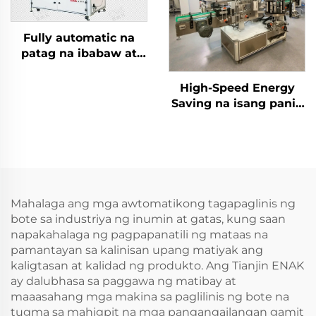
Fully automatic na
patag na ibabaw at
dalawang panig na
makina ng paglalagay
High-Speed Energy
ng label ENKB-11
Saving na isang panig
na labeling machine
ENKB-12
Mahalaga ang mga awtomatikong tagapaglinis ng
bote sa industriya ng inumin at gatas, kung saan
napakahalaga ng pagpapanatili ng mataas na
pamantayan sa kalinisan upang matiyak ang
kaligtasan at kalidad ng produkto. Ang Tianjin ENAK
ay dalubhasa sa paggawa ng matibay at
maaasahang mga makina sa paglilinis ng bote na
tugma sa mahigpit na mga pangangailangan gamit