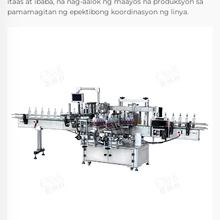
itaas at ibaba, na nag-aalok ng maayos na produksyon sa
pamamagitan ng epektibong koordinasyon ng linya.