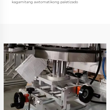
kagamitang awtomatikong paletizado