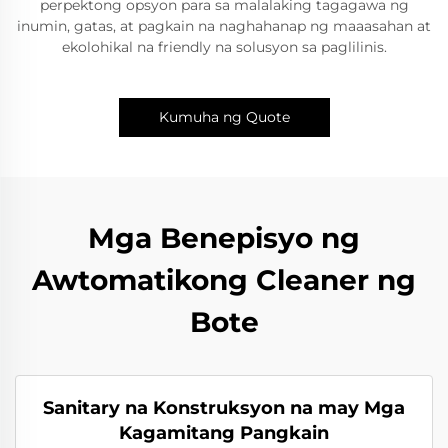
perpektong opsyon para sa malalaking tagagawa ng
inumin, gatas, at pagkain na naghahanap ng maaasahan at
ekolohikal na friendly na solusyon sa paglilinis.
Kumuha ng Quote
Mga Benepisyo ng
Awtomatikong Cleaner ng
Bote
Sanitary na Konstruksyon na may Mga
Kagamitang Pangkain