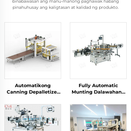
binabawasan ang manu-manong paghawak habang
pinahuhusay ang kaligtasan at kalidad ng produkto.
Automatikong
Fully Automatic
Canning Depalletizer
Munting Dalawahang
para sa Bote ng
Panig na Detergent
Salamin, Palletizer
Flat Self-Adhesive
para sa Napunan na
Sticker Labeling
Lata, Mesin
Machine
Depalletizer ENKM-02-
X