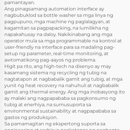
pamantayan.
Ang pinagsamang automation interface ay
nagbubuklod sa bottle washer sa mga linya ng
pagpupuno, mga machine ng paglalagyan, at
kagamitan sa pagpapacking, na lumilikha ng
napakahusay na daloy. Nakikinabang ang mga
operator mula sa mga programmable na kontrol at
user-friendly na interface para sa madaling pag-
setup ng parameter, real-time monitoring, at
awtomatikong pag-aayos ng problema.
Higit pa rito, ang high-tech na disenyo ay may
kasamang sistema ng recycling ng tubig na
nagtatapon at nagbabalik gamit ang tubig, at mga
yunit ng heat recovery na nahuhuli at nagbabalik
gamit ang thermal energy. Ang mga inobasyong ito
ay malaki ang nagpapababa sa pagkonsumo ng
tubig at enerhiya, na sumusuporta sa
environmental sustainability at nagpapababa sa
gastos ng produksyon.
Sa pamamagitan ng ekspertong suporta sa