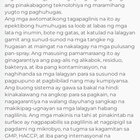
ang pinakabagong teknolohiya ng maramihang
yugto ng paghuhugas.
Ang mga awtomatikong tagapaglinis na ito ay
epektibong humuhugas sa loob at labas ng mga
lata ng inumin, bote ng gatas, at katulad na lalagyan
gamit ang sunud-sunod na mga tangke ng
hugasan at maingat na nakalagay na mga pulusang
pan-spray. Ang masusing pamamaraang ito ay
ginagarantiya ang pag-alis ng alikabok, residuo,
bakterya, at iba pang kontaminasyon, na
naghihanda sa mga lalagyan para sa susunod na
pagpupuno at pagbibilad nang may kumpiyansa.
Ang buong sistema ay gawa sa bakal na hindi
kinakalawang na angkop para sa pagkain, na
nagagarantiya na walang dayuhang sangkap na
makikipag-ugnayan sa mga lalagyan habang
naglilinis. Ang mga makinis na tahi at pinakintab na
surface ay nagpapabilis sa paglilinis at nagpipigil sa
pagdami ng mikrobyo, na tugma sa kagamitan sa
GMP, HACCP, at iba pang internasyonal na