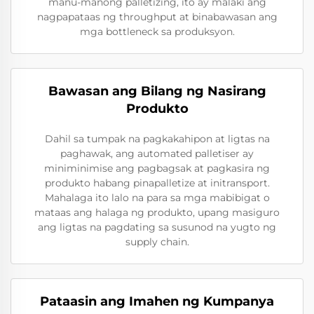
manu-manong palletizing, ito ay malaki ang
nagpapataas ng throughput at binabawasan ang
mga bottleneck sa produksyon.
Bawasan ang Bilang ng Nasirang
Produkto
Dahil sa tumpak na pagkakahipon at ligtas na
paghawak, ang automated palletiser ay
miniminimise ang pagbagsak at pagkasira ng
produkto habang pinapalletize at initransport.
Mahalaga ito lalo na para sa mga mabibigat o
mataas ang halaga ng produkto, upang masiguro
ang ligtas na pagdating sa susunod na yugto ng
supply chain.
Pataasin ang Imahen ng Kumpanya