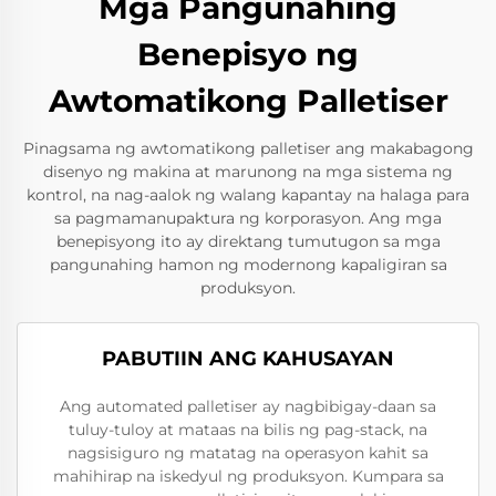
Mga Pangunahing
Benepisyo ng
Awtomatikong Palletiser
Pinagsama ng awtomatikong palletiser ang makabagong
disenyo ng makina at marunong na mga sistema ng
kontrol, na nag-aalok ng walang kapantay na halaga para
sa pagmamanupaktura ng korporasyon. Ang mga
benepisyong ito ay direktang tumutugon sa mga
pangunahing hamon ng modernong kapaligiran sa
produksyon.
PABUTIIN ANG KAHUSAYAN
Ang automated palletiser ay nagbibigay-daan sa
tuluy-tuloy at mataas na bilis ng pag-stack, na
nagsisiguro ng matatag na operasyon kahit sa
mahihirap na iskedyul ng produksyon. Kumpara sa