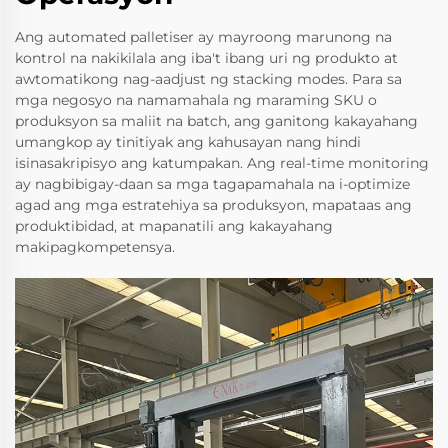
Ang automated palletiser ay mayroong marunong na
kontrol na nakikilala ang iba't ibang uri ng produkto at
awtomatikong nag-aadjust ng stacking modes. Para sa
mga negosyo na namamahala ng maraming SKU o
produksyon sa maliit na batch, ang ganitong kakayahang
umangkop ay tinitiyak ang kahusayan nang hindi
isinasakripisyo ang katumpakan. Ang real-time monitoring
ay nagbibigay-daan sa mga tagapamahala na i-optimize
agad ang mga estratehiya sa produksyon, mapataas ang
produktibidad, at mapanatili ang kakayahang
makipagkompetensya.