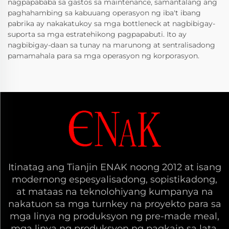
nagpapababa sa gastos sa maintenance, samantalang ang
paghahambing sa kabuuang operasyon ng iba't ibang
pabrika ay nakakatukoy sa mga bottleneck at nagbibigay-
suporta sa mga estratehikong pagpapabuti. Ito ay
nagbibigay-daan sa tunay na marunong at sentralisadong
pamamahala para sa mga operasyon ng korporasyon.
Itinatag ang Tianjin ENAK noong 2012 at isang
modernong espesyalisadong, sopistikadong,
at mataas na teknolohiyang kumpanya na
nakatuon sa mga turnkey na proyekto para sa
mga linya ng produksyon ng pre-made meal,
mga linya ng produksyon ng pagkain sa lata,