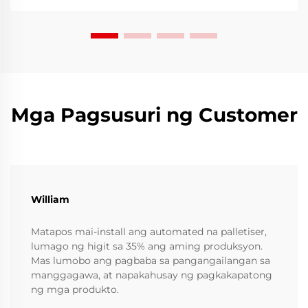
pasilidad sa produksyon. Ang aming kliyente, isang
mid-sized na man...
Mga Pagsusuri ng Customer
William
Matapos mai-install ang automated na palletiser,
lumago ng higit sa 35% ang aming produksyon.
Mas lumobo ang pagbaba sa pangangailangan sa
manggagawa, at napakahusay ng pagkakapatong
ng mga produkto.