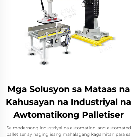
Mga Solusyon sa Mataas na
Kahusayan na Industriyal na
Awtomatikong Palletiser
Sa modernong industriyal na automation, ang automated
palletiser ay naging isang mahalagang kagamitan para sa