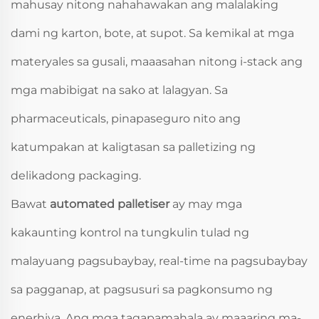
mahusay nitong nahahawakan ang malalaking
dami ng karton, bote, at supot. Sa kemikal at mga
materyales sa gusali, maaasahan nitong i-stack ang
mga mabibigat na sako at lalagyan. Sa
pharmaceuticals, pinapaseguro nito ang
katumpakan at kaligtasan sa palletizing ng
delikadong packaging.
Bawat
automated palletiser
ay may mga
kakaunting kontrol na tungkulin tulad ng
malayuang pagsubaybay, real-time na pagsubaybay
sa pagganap, at pagsusuri sa pagkonsumo ng
enerhiya. Ang mga tagapamahala ay maaaring ma-