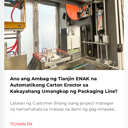
Ano ang Ambag ng Tianjin ENAK na
Automatikong Carton Erector sa
Kakayahang Umangkop ng Packaging Line?
Lataran ng Customer Bilang isang project manager
na namamahala sa mataas na dami ng pag-iimpake
ng inumin at mga consumer goods, napansin kong
mahalaga ang operational efficiency at kakayahang
TIGNAN PA
umangkop ng linya para sa mga modernong