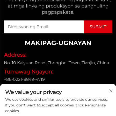
at mga linya ng produksyon sa panghuling
pagpapakete.
MAKIPAG-UGNAYAN
Address:
No. 10 Kaiyuan Road, Zhongbei Town, Tianjin, China
Tumawag Ngayon:
+86-0221-8849-4719
Email:
We value your privacy
[email protected]
We use cookies and similar tools to provide our services.
If you don't want to accept all cookies, click Personalize
cookies.
Copyright © ENAK（Tianjin) Automation Equipment