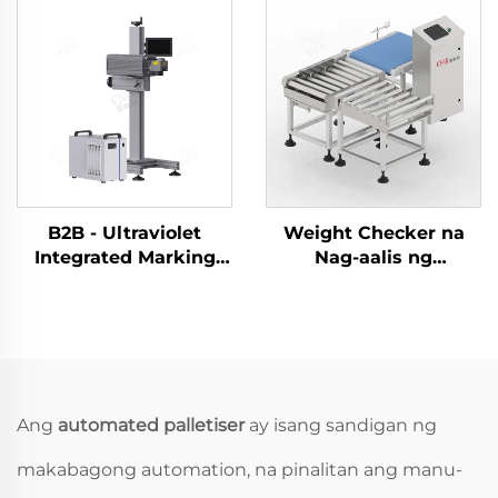
Pagkain
Boteng Juice ng
Prutas at Langis
B2B - Ultraviolet
Weight Checker na
Integrated Marking
Nag-aalis ng
Machine ENKJ - 15
Kagamitang
para sa Pagkodigo ng
Pangsubok na
Araw ng Produksyon
Monoblock para sa
na May Mataas na
Automatikong Linya
Kontrast at Global na
Saklaw
Ang
automated palletiser
ay isang sandigan ng
makabagong automation, na pinalitan ang manu-