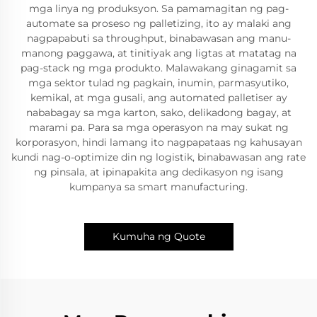
mga linya ng produksyon. Sa pamamagitan ng pag-
automate sa proseso ng palletizing, ito ay malaki ang
nagpapabuti sa throughput, binabawasan ang manu-
manong paggawa, at tinitiyak ang ligtas at matatag na
pag-stack ng mga produkto. Malawakang ginagamit sa
mga sektor tulad ng pagkain, inumin, parmasyutiko,
kemikal, at mga gusali, ang automated palletiser ay
nababagay sa mga karton, sako, delikadong bagay, at
marami pa. Para sa mga operasyon na may sukat ng
korporasyon, hindi lamang ito nagpapataas ng kahusayan
kundi nag-o-optimize din ng logistik, binabawasan ang rate
ng pinsala, at ipinapakita ang dedikasyon ng isang
kumpanya sa smart manufacturing.
Kumuha ng Quote