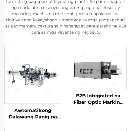
format ng pag-ipon, at layout ng planta. Sa pamamagitan
ng modular na disenyo, ang aming mga palletiser ay
maaaring mabilis na mai-configure o mapalawak, na
tinitiyak ang kakayahang umangkop sa mga pagpapabuti
sa pagmamanupaktura sa hinaharap at pare-pareho na ROI
para sa mga kliyente ng negosyo.
B2B Integrated na
Fiber Optic Marking
Machine ENKJ - 14
Awtomatikong
para sa Online na
Dalawang Panig na
Laser Printing sa Mga
Self-adhesive labeling
Plastic na Pakete ng
machine para sa