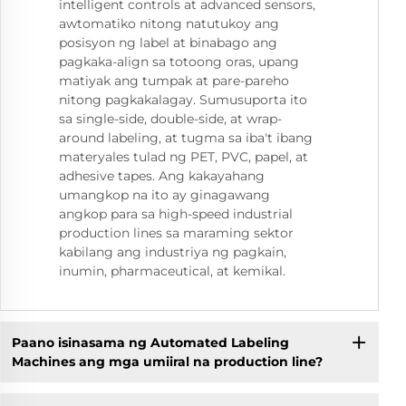
intelligent controls at advanced sensors,
awtomatiko nitong natutukoy ang
posisyon ng label at binabago ang
pagkaka-align sa totoong oras, upang
matiyak ang tumpak at pare-pareho
nitong pagkakalagay. Sumusuporta ito
sa single-side, double-side, at wrap-
around labeling, at tugma sa iba't ibang
materyales tulad ng PET, PVC, papel, at
adhesive tapes. Ang kakayahang
umangkop na ito ay ginagawang
angkop para sa high-speed industrial
production lines sa maraming sektor
kabilang ang industriya ng pagkain,
inumin, pharmaceutical, at kemikal.
Paano isinasama ng Automated Labeling
Machines ang mga umiiral na production line?