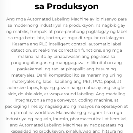
sa Produksyon
Ang mga Automated Labeling Machine ay idinisenyo para
sa modernong industriyal na produksyon, na nagbibigay
ng mabilis, tumpak, at pare-parehong paglalagay ng label
sa mga bote, lata, karton, at mga di-regular na lalagyan.
Kasama ang PLC intelligent control, automatic label
detection, at real-time correction functions, ang mga
makina na ito ay binabawasan ang pag-aasa sa
pangangailangan ng manggagawa, nililimitahan ang
pagkakamali ng tao, at pinapaliit ang basura ng
materyales. Dahil kompatibol ito sa maraming uri ng
materyales ng label, kabilang ang PET, PVC, papel, at
adhesive tapes, kayang gawin nang mahusay ang single-
side, double-side, at wrap-around labeling. Ang madaling
integrasyon sa mga conveyor, coding machine, at
packaging lines ay nagsisiguro ng maayos na operasyon at
optimal na workflow. Malawakang ginagamit sa mga
industriya ng pagkain, inumin, pharmaceutical, at kemikal,
ang Automated Labeling Machines ay nagpapataas ng
kapasidad ng produksyon, pinaluluwag ang hitsura ng