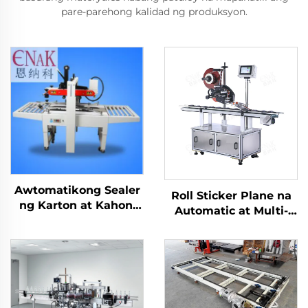
pare-parehong kalidad ng produksyon.
Awtomatikong Sealer
Roll Sticker Plane na
ng Karton at Kahon,
Automatic at Multi-
Makina sa
functional na patag na
Pagpapatapos ng
ibabaw na labeling
Karton, ENKF-01
machine ENKB-06