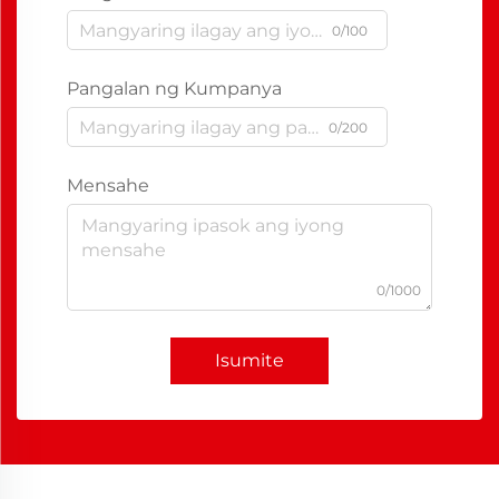
0/100
Pangalan ng Kumpanya
0/200
Mensahe
0/1000
Isumite