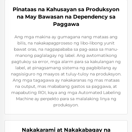
Pinataas na Kahusayan sa Produksyon
na May Bawasan na Dependency sa
Paggawa
Ang mga makina ay gumagana nang mataas ang
bilis, na nakakapagproseso ng libo-libong yunit
bawat oras, na nagpapababa sa pag-aasa sa manu-
manong paglalagay ng label. Ang awtomatikong
pagtukoy sa error, mga alarm para sa kakulangan ng
label, at pinagsamang sistema ng pagbibilang ay
nagsisiguro ng maayos at tuluy-tuloy na produksyon.
Ang mga tagagawa ay nakakaranas ng mas mataas
na output, mas mababang gastos sa paggawa, at
mapabuting ROI, kaya ang mga Automated Labeling
Machine ay perpekto para sa malalaking linya ng
produksyon.
Nakakarami at Nakakabagay na