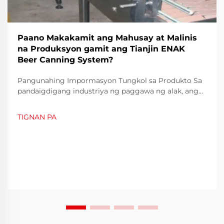
Paano Makakamit ang Mahusay at Malinis
na Produksyon gamit ang Tianjin ENAK
Beer Canning System?
Pangunahing Impormasyon Tungkol sa Produkto Sa
pandaigdigang industriya ng paggawa ng alak, ang
kahusayan at kalusugan ay naging dalawang layunin
na hindi mapaghihiwalay. Dahil sa patuloy na pagtaas
TIGNAN PA
ng inaasahan ng mga konsyumer, ang mga
kumpanya ng alak ay hindi makapagtitiis na
ikompromiso ang bilis ng produksyon o ang kalidad
ng inumin. Ang pagpapakilala ng...