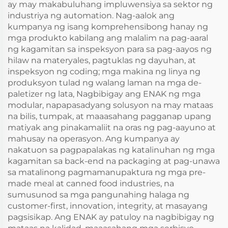
ay may makabuluhang impluwensiya sa sektor ng
industriya ng automation. Nag-aalok ang
kumpanya ng isang komprehensibong hanay ng
mga produkto kabilang ang malalim na pag-aaral
ng kagamitan sa inspeksyon para sa pag-aayos ng
hilaw na materyales, pagtuklas ng dayuhan, at
inspeksyon ng coding; mga makina ng linya ng
produksyon tulad ng walang laman na mga de-
paletizer ng lata, Nagbibigay ang ENAK ng mga
modular, napapasadyang solusyon na may mataas
na bilis, tumpak, at maaasahang pagganap upang
matiyak ang pinakamaliit na oras ng pag-aayuno at
mahusay na operasyon. Ang kumpanya ay
nakatuon sa pagpapalakas ng katalinuhan ng mga
kagamitan sa back-end na packaging at pag-unawa
sa matalinong pagmamanupaktura ng mga pre-
made meal at canned food industries, na
sumusunod sa mga pangunahing halaga ng
customer-first, innovation, integrity, at masayang
pagsisikap. Ang ENAK ay patuloy na nagbibigay ng