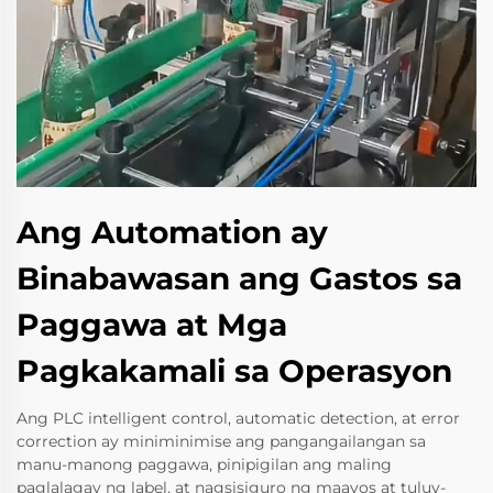
Ang Automation ay
Binabawasan ang Gastos sa
Paggawa at Mga
Pagkakamali sa Operasyon
Ang PLC intelligent control, automatic detection, at error
correction ay miniminimise ang pangangailangan sa
manu-manong paggawa, pinipigilan ang maling
paglalagay ng label, at nagsisiguro ng maayos at tuluy-