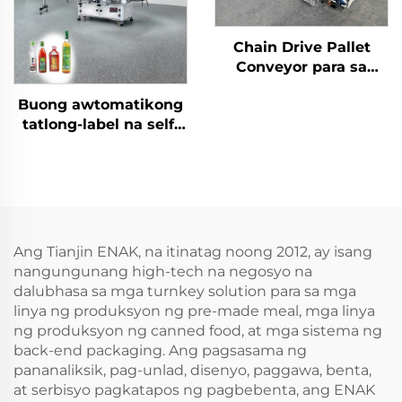
Chain Drive Pallet
Conveyor para sa
Walang Laman at
Buong awtomatikong
Punong Pallet na
tatlong-label na self-
Conveyor para sa
adhesive labeling
Palletizer ENKS-01
machine ENKB-07
Ang Tianjin ENAK, na itinatag noong 2012, ay isang
nangungunang high-tech na negosyo na
dalubhasa sa mga turnkey solution para sa mga
linya ng produksyon ng pre-made meal, mga linya
ng produksyon ng canned food, at mga sistema ng
back-end packaging. Ang pagsasama ng
pananaliksik, pag-unlad, disenyo, paggawa, benta,
at serbisyo pagkatapos ng pagbebenta, ang ENAK