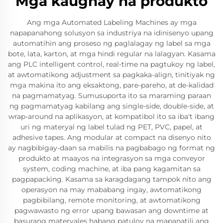
Mga kaugnay na produkto
Ang mga Automated Labeling Machines ay mga
napapanahong solusyon sa industriya na idinisenyo upang
automatihin ang proseso ng paglalagay ng label sa mga
bote, lata, karton, at mga hindi regular na lalagyan. Kasama
ang PLC intelligent control, real-time na pagtukoy ng label,
at awtomatikong adjustment sa pagkaka-align, tinitiyak ng
mga makina ito ang eksaktong, pare-pareho, at de-kalidad
na pagmamatyag. Sumusuporta ito sa maraming paraan
ng pagmamatyag kabilang ang single-side, double-side, at
wrap-around na aplikasyon, at kompatibol ito sa iba't ibang
uri ng materyal ng label tulad ng PET, PVC, papel, at
adhesive tapes. Ang modular at compact na disenyo nito
ay nagbibigay-daan sa mabilis na pagbabago ng format ng
produkto at maayos na integrasyon sa mga conveyor
system, coding machine, at iba pang kagamitan sa
pagpapacking. Kasama sa karagdagang tampok nito ang
operasyon na may mababang ingay, awtomatikong
pagbibilang, remote monitoring, at awtomatikong
pagwawasto ng error upang bawasan ang downtime at
basurang materyales habang patuloy na mapanatili ang