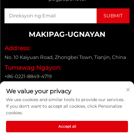
MAKIPAG-UGNAYAN
Address:
No. 10 Kaiyuan Road, Zhongbei Town, Tianjin, China
Tumawag Ngayon:
+86-0221-8849-4719
Email:
We value your privacy
[email protected]
We use cookies and similar tools to provide our services.
If you don't want to accept all cookies, click Personalize
cookies.
Copyright © ENAK（Tianjin) Automation Equipment
Co.,Ltd. |
Patakaran sa Pagkapribado
Accept all