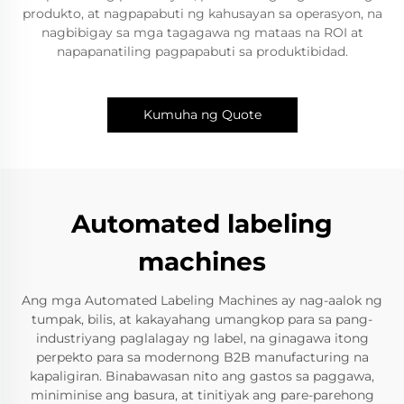
produkto, at nagpapabuti ng kahusayan sa operasyon, na
nagbibigay sa mga tagagawa ng mataas na ROI at
napapanatiling pagpapabuti sa produktibidad.
Kumuha ng Quote
Automated labeling
machines
Ang mga Automated Labeling Machines ay nag-aalok ng
tumpak, bilis, at kakayahang umangkop para sa pang-
industriyang paglalagay ng label, na ginagawa itong
perpekto para sa modernong B2B manufacturing na
kapaligiran. Binabawasan nito ang gastos sa paggawa,
miniminise ang basura, at tinitiyak ang pare-parehong