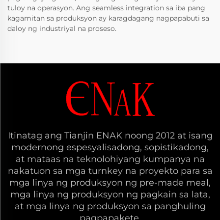
tuloy na operasyon. Ang seamless integration sa iba pang
kagamitan sa produksyon ay karagdagang nagpapabuti sa
daloy ng industriyal na proseso.
Itinatag ang Tianjin ENAK noong 2012 at isang
modernong espesyalisadong, sopistikadong,
at mataas na teknolohiyang kumpanya na
nakatuon sa mga turnkey na proyekto para sa
mga linya ng produksyon ng pre-made meal,
mga linya ng produksyon ng pagkain sa lata,
at mga linya ng produksyon sa panghuling
pagpapakete.