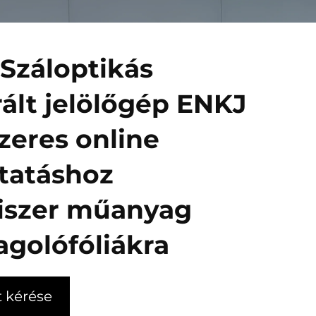
 Száloptikás
rált jelölőgép ENKJ
ézeres online
tatáshoz
iszer műanyag
golófóliákra
t kérése