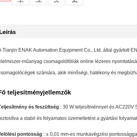
Leírás
A Tianjin ENAK Automation Equipment Co., Ltd. által gyártott ENK
élelmiszer-műanyag csomagolófóliák online lézeres nyomtatására
csomagolócégek számára, akik minőségi, hatékony és megbízha
Fő teljesítményjellemzők
Teljesítmény és feszültség
: 30 W teljesítménnyel és AC220V 
biztosítva a stabil és folyamatos üzemeltetést a gyártási folyama
Jelölési pontosság
: ± 0,01 mm-es munkavégzési pontossággal 