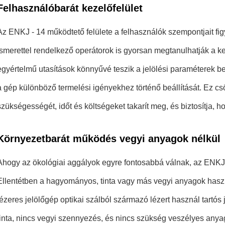
Felhasználóbarát kezelőfelület
Az ENKJ - 14 működtető felülete a felhasználók szempontjait fi
ismerettel rendelkező operátorok is gyorsan megtanulhatják a ke
egyértelmű utasítások könnyűvé teszik a jelölési paraméterek beál
a gép különböző termelési igényekhez történő beállítását. Ez csö
szükségességét, időt és költségeket takarít meg, és biztosítja
Környezetbarát működés vegyi anyagok nélkül
Ahogy az ökológiai aggályok egyre fontosabbá válnak, az ENKJ
Ellentétben a hagyományos, tinta vagy más vegyi anyagok haszná
lézeres jelölőgép optikai szálból származó lézert használ tartós
tinta, nincs vegyi szennyezés, és nincs szükség veszélyes any