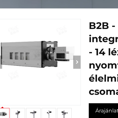
B2B -
integ
- 14 l
nyom
élelm
csoma
Árajánla