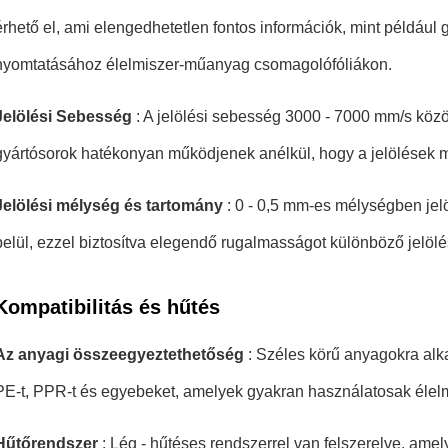
érhető el, ami elengedhetetlen fontos információk, mint például
nyomtatásához élelmiszer-műanyag csomagolófóliákon.
Jelölési Sebesség
: A jelölési sebesség 3000 - 7000 mm/s köz
gyártósorok hatékonyan működjenek anélkül, hogy a jelölések 
Jelölési mélység és tartomány
: 0 - 0,5 mm-es mélységben jel
belül, ezzel biztosítva elegendő rugalmasságot különböző jelöl
Kompatibilitás és hűtés
Az anyagi összeegyeztethetőség
: Széles körű anyagokra alka
PE-t, PPR-t és egyebeket, amelyek gyakran használatosak éle
Hűtőrendszer
: Lég - hűtéses rendszerrel van felszerelve, ame