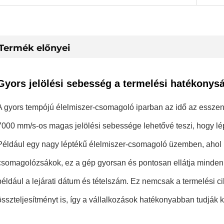
Termék előnyei
Gyors jelölési sebesség a termelési hatékonys
A gyors tempójú élelmiszer-csomagoló iparban az idő az essze
7000 mm/s-os magas jelölési sebessége lehetővé teszi, hogy lé
Például egy nagy léptékű élelmiszer-csomagoló üzemben, ahol
csomagolózsákok, ez a gép gyorsan és pontosan ellátja minden 
például a lejárati dátum és tételszám. Ez nemcsak a termelési ci
összteljesítményt is, így a vállalkozások hatékonyabban tudják ki