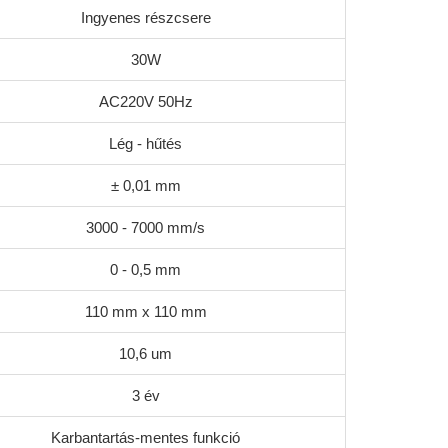
Ingyenes részcsere
30W
AC220V 50Hz
Lég - hűtés
± 0,01 mm
3000 - 7000 mm/s
0 - 0,5 mm
110 mm x 110 mm
10,6 um
3 év
Karbantartás-mentes funkció