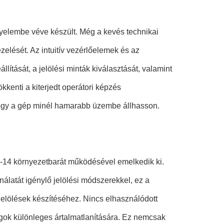
gyelembe véve készült. Még a kevés technikai
zelését. Az intuitív vezérlőelemek és az
lítását, a jelölési minták kiválasztását, valamint
kkenti a kiterjedt operátori képzés
, hogy a gép minél hamarabb üzembe állhasson.
-14 környezetbarát működésével emelkedik ki.
latát igénylő jelölési módszerekkel, ez a
 jelölések készítéséhez. Nincs elhasználódott
agok különleges ártalmatlanítására. Ez nemcsak