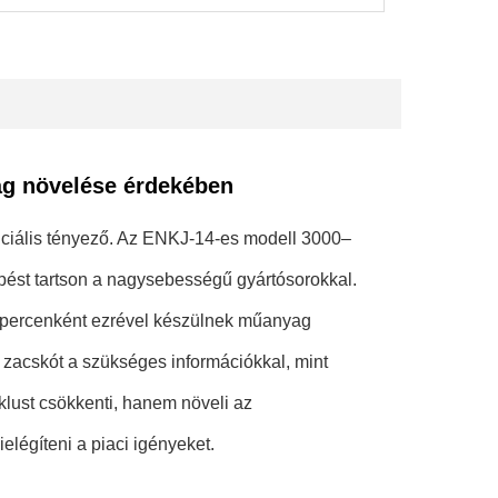
ág növelése érdekében
nciális tényező. Az ENKJ-14-es modell 3000–
pést tartson a nagysebességű gyártósorokkal.
 percenként ezrével készülnek műanyag
zacskót a szükséges információkkal, mint
klust csökkenti, hanem növeli az
elégíteni a piaci igényeket.