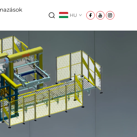
mazások
HU