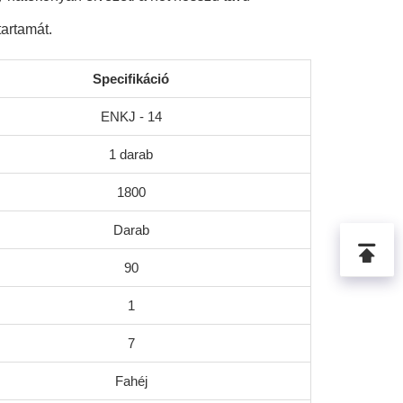
tartamát.
Specifikáció
ENKJ - 14
1 darab
1800
Darab
90
1
7
Fahéj