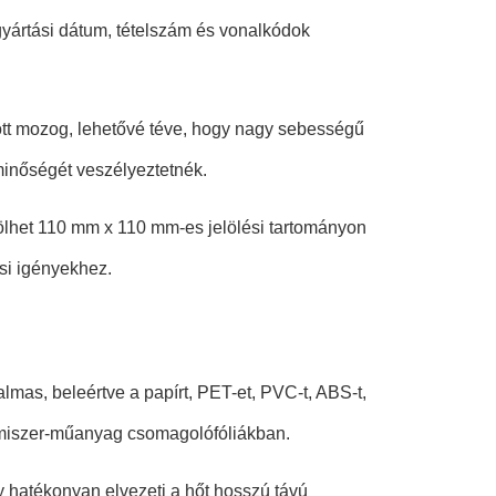
 gyártási dátum, tételszám és vonalkódok
ött mozog, lehetővé téve, hogy nagy sebességű
minőségét veszélyeztetnék.
ölhet 110 mm x 110 mm-es jelölési tartományon
ési igényekhez.
lmas, beleértve a papírt, PET-et, PVC-t, ABS-t,
lmiszer-műanyag csomagolófóliákban.
ly hatékonyan elvezeti a hőt hosszú távú