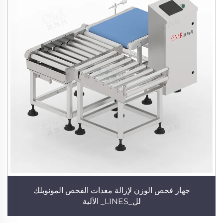
جهاز فحص الوزن لإزالة معدات الفحص المونوبلك
لل_LINES_ الآلية