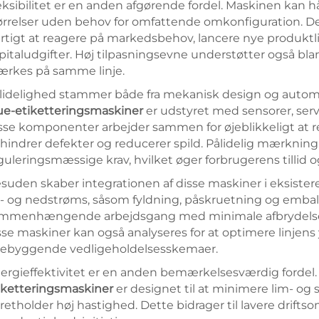
eksibilitet er en anden afgørende fordel. Maskinen kan h
ørrelser uden behov for omfattende omkonfiguration. D
rtigt at reagere på markedsbehov, lancere nye produktl
pitaludgifter. Høj tilpasningsevne understøtter også bla
rkes på samme linje.
lidelighed stammer både fra mekanisk design og autom
ue-etiketteringsmaskiner
er udstyret med sensorer, ser
sse komponenter arbejder sammen for øjeblikkeligt at regi
rhindrer defekter og reducerer spild. Pålidelig mærkning s
guleringsmæssige krav, hvilket øger forbrugerens tillid 
suden skaber integrationen af disse maskiner i eksiste
- og nedstrøms, såsom fyldning, påskruetning og embal
mmenhængende arbejdsgang med minimale afbrydelser 
sse maskiner kan også analyseres for at optimere linjens
rebyggende vedligeholdelsesskemaer.
ergieffektivitet er en anden bemærkelsesværdig fordel
iketteringsmaskiner
er designet til at minimere lim- og
retholder høj hastighed. Dette bidrager til lavere drift