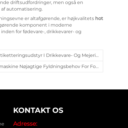
ende driftsudfordringer, men også en
 af automatisering.
asningsevne er altafgørende, er højkvalitets
hot
fgørende komponent i moderne
inden for fødevare-, drikkevarer- og
eringsudstyr I Drikkevare- Og Mejeribranchen?
gtige Fyldningsbehov For Forskellige Typer Flasker?
KONTAKT OS
Adresse:
ne