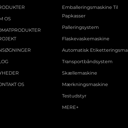
RODUKTER
Emballeringsmaskine Til
Papkasser
M OS
Palleringsystem
OMATPRODUKTER
ROJEKT
Flaskevaskemaskine
NSØGNINGER
Automatisk Etiketteringsma
LOG
Transportbåndsystem
YHEDER
Skællemaskine
ONTAKT OS
Mærkningsmaskine
Testudstyr
MERE+