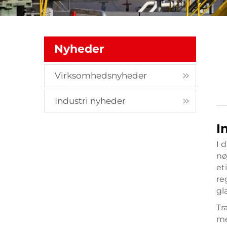
Nyheder
Virksomhedsnyheder
Industri nyheder
I
I 
nø
et
re
gl
Tr
me