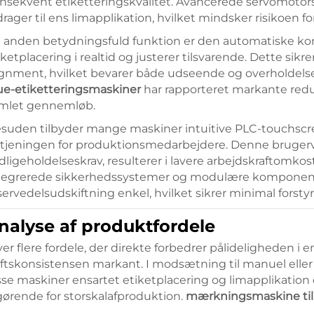
nsekvent etiketteringskvalitet. Avancerede servomoto
drager til ens limapplikation, hvilket mindsker risikoen for
 anden betydningsfuld funktion er den automatiske korre
iketplacering i realtid og justerer tilsvarende. Dette sikr
ignment, hvilket bevarer både udseende og overholdelse
ue-etiketteringsmaskiner
har rapporteret markante redu
mlet gennemløb.
suden tilbyder mange maskiner intuitive PLC-touchscre
tjeningen for produktionsmedarbejdere. Denne bruge
dligeholdelseskrav, resulterer i lavere arbejdskraftomkos
tegrerede sikkerhedssystemer og modulære komponente
servedelsudskiftning enkel, hvilket sikrer minimal forsty
nalyse af produktfordele
ver flere fordele, der direkte forbedrer pålideligheden i
iftskonsistensen markant. I modsætning til manuel eller
sse maskiner ensartet etiketplacering og limapplikation o
gørende for storskalafproduktion.
mærkningsmaskine til