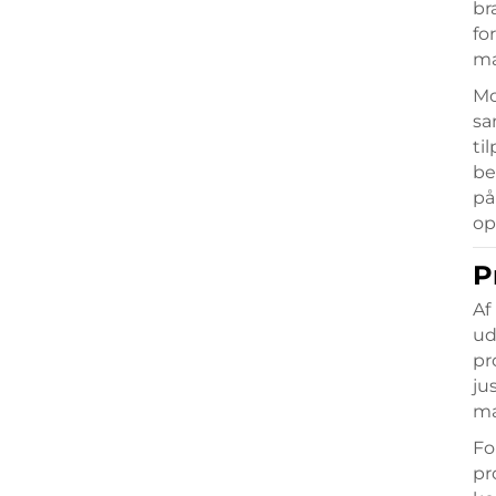
br
fo
ma
Mo
sa
ti
be
på
op
P
Af
ud
pr
ju
ma
Fo
pr