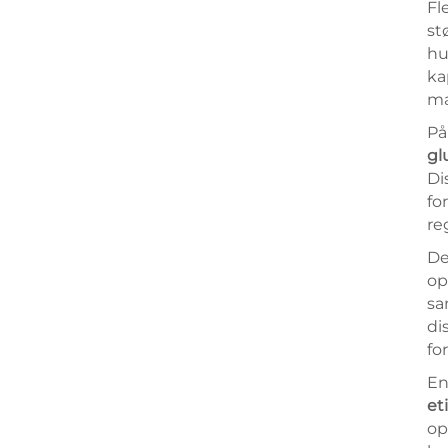
Fl
st
hu
ka
mæ
På
gl
Di
fo
re
De
op
sa
di
fo
En
et
op