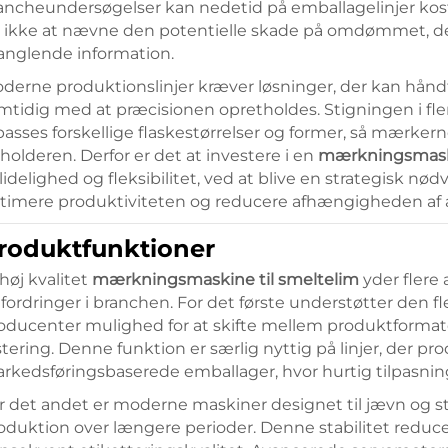
ancheundersøgelser kan nedetid på emballagelinjer koste
r ikke at nævne den potentielle skade på omdømmet, der 
nglende information.
derne produktionslinjer kræver løsninger, der kan håndt
mtidig med at præcisionen opretholdes. Stigningen i fler
lpasses forskellige flaskestørrelser og former, så mærker
holderen. Derfor er det at investere i en
mærkningsmaski
lidelighed og fleksibilitet, ved at blive en strategisk n
timere produktiviteten og reducere afhængigheden af a
roduktfunktioner
 høj kvalitet
mærkningsmaskine til smeltelim
yder flere
fordringer i branchen. For det første understøtter den fle
oducenter mulighed for at skifte mellem produktforma
stering. Denne funktion er særlig nyttig på linjer, der p
rkedsføringsbaserede emballager, hvor hurtig tilpasnin
r det andet er moderne maskiner designet til jævn og stab
oduktion over længere perioder. Denne stabilitet reducer