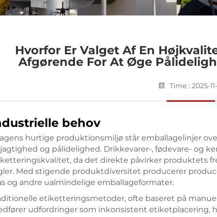
Hvorfor Er Valget Af En Højkval
Afgørende For At Øge Pålideligh
Time : 2025-11
ndustrielle behov
dagens hurtige produktionsmiljø står emballagelinjer over
jagtighed og pålidelighed. Drikkevarer-, fødevare- og ke
iketteringskvalitet, da det direkte påvirker produktets f
gler. Med stigende produktdiversitet producerer producent
as og andre ualmindelige emballageformater.
aditionelle etiketteringsmetoder, ofte baseret på manuelt
dfører udfordringer som inkonsistent etiketplacering, hy