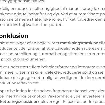
redygtighedsinitiativer.
delig er reduceret afhængighed af manuelt arbejde en 
dskrævende, fejlbehæftet og dyr. Ved at automatisere 
rsonale til mere strategiske roller, hvilket forbedrer den
retholdes høj kvalitet i outputtet.
onklusion
l sidst er valget af en højkvalitets
mærkningsmaskine til 
oducenter, der ønsker at øge pålideligheden i deres embal
æcision, stabilitet og automatisering sikrer ensartet mæ
 produktionsvolumener.
d at understøtte flere beholderformer og integrere av
nimerer disse maskiner defekter, reducerer spild og s
ldbare design gør det muligt at vedligeholde dem nemt, h
oduktionseffektivitet.
spertise inden for branchen fremhæver konsekvent den 
pe mærknings teknologi. Virksomheder, der investerer i 
iketteringsmaskiner
oplever øget kapacitet, bedre prod