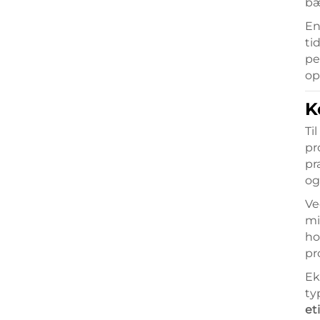
bæ
En
ti
pe
op
K
Ti
pr
pr
og
Ve
mi
ho
pr
Ek
ty
et