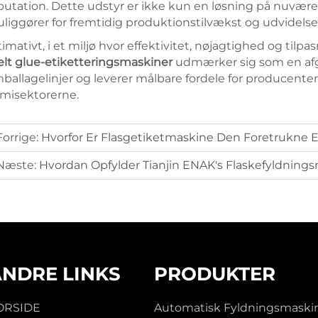
putation. Dette udstyr er ikke kun en løsning på nuvær
liggører for fremtidig produktionstilvækst og udvidelse
timativt, i et miljø hvor effektivitet, nøjagtighed og tilp
lt glue-etiketteringsmaskiner
udmærker sig som en a
ballagelinjer og leverer målbare fordele for producenter 
misektorerne.
Forrige:
Hvorfor Er Flasgetiketmaskine Den Foretrukne Etikett
Næste:
Hvordan Opfylder Tianjin ENAK's Flaskefyldningsmaskine Nøja
ANDRE LINKS
PRODUKTER
ORSIDE
Automatisk Fyldningsmaski