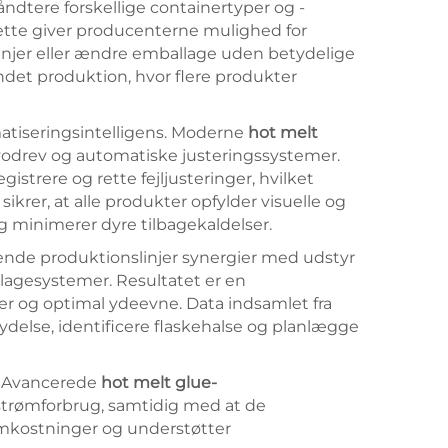
åndtere forskellige containertyper og -
ette giver producenterne mulighed for
injer eller ændre emballage uden betydelige
ndet produktion, hvor flere produkter
atiseringsintelligens. Moderne
hot melt
vodrev og automatiske justeringssystemer.
strere og rette fejljusteringer, hvilket
ikrer, at alle produkter opfylder visuelle og
og minimerer dyre tilbagekaldelser.
rende produktionslinjer synergier med udstyr
lagesystemer. Resultatet er en
og optimal ydeevne. Data indsamlet fra
 ydelse, identificere flaskehalse og planlægge
. Avancerede
hot melt glue-
 strømforbrug, samtidig med at de
somkostninger og understøtter