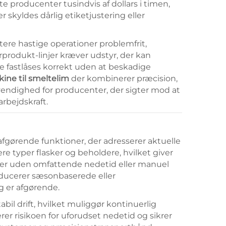
 producenter tusindvis af dollars i timen,
skyldes dårlig etiketjustering eller
ere hastige operationer problemfrit,
produkt-linjer kræver udstyr, der kan
ne fastlåses korrekt uden at beskadige
ne til smeltelim
der kombinerer præcision,
ødvendighed for producenter, der sigter mod at
rbejdskraft.
 afgørende funktioner, der adresserer aktuelle
re typer flasker og beholdere, hvilket giver
ter uden omfattende nedetid eller manuel
roducerer sæsonbaserede eller
g er afgørende.
il drift, hvilket muliggør kontinuerlig
er risikoen for uforudset nedetid og sikrer