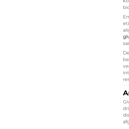
ko
bi
En
et
al
gl
sa
De
be
ve
in
re
A
Gi
dr
di
af