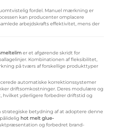
uomtvistelig fordel. Manuel mærkning er
processen kan producenter omplacere
 samlede arbejdskrafts effektivitet, mens der
smeltelim
er et afgørende skridt for
lagelinjer. Kombinationen af fleksibilitet,
rkning på tværs af forskellige produkttyper
ancerede automatiske korrektionssystemer
ænker driftsomkostninger. Deres modulære og
vilket yderligere forbedrer driftstid og
strategiske betydning af at adoptere denne
pålidelig
hot melt glue-
uktpræsentation og forbedret brand-