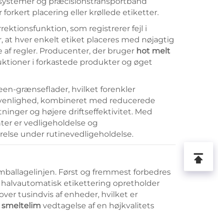
rsystemer og præcisionstransportbånd
 forkert placering eller krøllede etiketter.
ktionsfunktion, som registrerer fejl i
er, at hver enkelt etiket placeres med nøjagtig
 af regler. Producenter, der bruger
hot melt
ktioner i forkastede produkter og øget
en-grænseflader, hvilket forenkler
rvenlighed, kombineret med reducerede
tninger og højere driftseffektivitet. Med
r er vedligeholdelse og
rrelse under rutinevedligeholdelse.
 emballagelinjen. Først og fremmest forbedres
 halvautomatisk etikettering opretholder
ver tusindvis af enheder, hvilket er
 smeltelim
vedtagelse af en højkvalitets