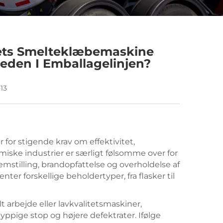
itets Smelteklæbemaskine
eden I Emballagelinjen?
-13
 for stigende krav om effektivitet,
miske industrier er særligt følsomme over for
remstilling, brandopfattelse og overholdelse af
er forskellige beholdertyper, fra flasker til
 arbejde eller lavkvalitetsmaskiner,
ppige stop og højere defektrater. Ifølge