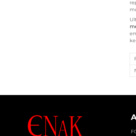
re
mu
Ul
me
em
ke
F