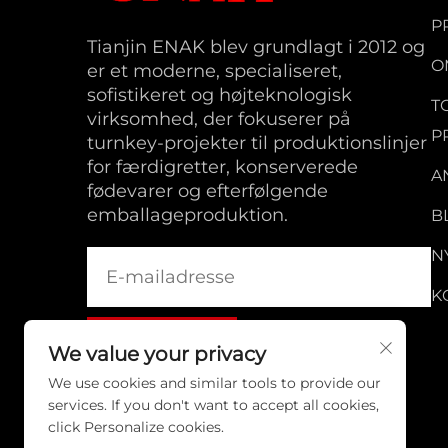
P
Tianjin ENAK blev grundlagt i 2012 og
O
er et moderne, specialiseret,
sofistikeret og højteknologisk
T
virksomhed, der fokuserer på
P
turnkey-projekter til produktionslinjer
for færdigretter, konserverede
A
fødevarer og efterfølgende
emballageproduktion.
B
N
K
We value your privacy
We use cookies and similar tools to provide our
services. If you don't want to accept all cookies,
click Personalize cookies.