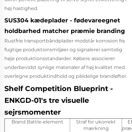
høj hastighed.
SUS304 kædeplader - fødevareegnet
holdbarhed matcher præmie branding
Rustfrie transportbåndplader modstår korrosion fra
fugtige produktionsmiljøer og signalerer samtidig
høje produktionsstandarder. Købere associerer
underbevidst synlige materialer af høj kvalitet med
overlegne produktindhold og pålidelige brandløfter.
Shelf Competition Blueprint -
ENKGD-01's tre visuelle
sejrsmomenter
Brand Battle-element
Straf for ukorrekt
E
mærkning
præc