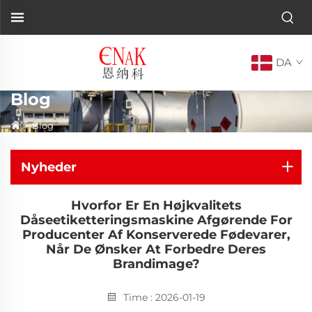
DA
Blog
>
Blog
Nyheder
Hvorfor Er En Højkvalitets
Dåseetiketteringsmaskine Afgørende For
Producenter Af Konserverede Fødevarer,
Når De Ønsker At Forbedre Deres
Brandimage?
Time : 2026-01-19