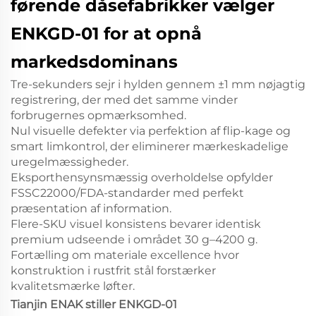
førende dåsefabrikker vælger
ENKGD-01 for at opnå
markedsdominans
Tre-sekunders sejr i hylden
gennem ±1 mm nøjagtig
registrering, der med det samme vinder
forbrugernes opmærksomhed.
Nul visuelle defekter
via perfektion af flip-kage og
smart limkontrol, der eliminerer mærkeskadelige
uregelmæssigheder.
Eksporthensynsmæssig overholdelse
opfylder
FSSC22000/FDA-standarder med perfekt
præsentation af information.
Flere-SKU visuel konsistens
bevarer identisk
premium udseende i området 30 g–4200 g.
Fortælling om materiale excellence
hvor
konstruktion i rustfrit stål forstærker
kvalitetsmærke løfter.
Tianjin ENAK stiller ENKGD-01