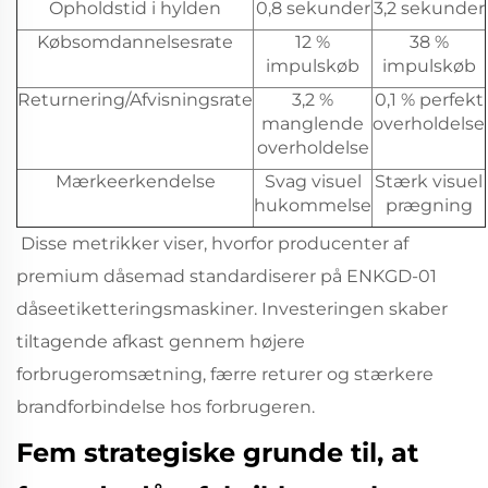
Opholdstid i hylden
0,8 sekunder
3,2 sekunder
Købsomdannelsesrate
12 %
38 %
impulskøb
impulskøb
Returnering/Afvisningsrate
3,2 %
0,1 % perfekt
manglende
overholdelse
overholdelse
Mærkeerkendelse
Svag visuel
Stærk visuel
hukommelse
prægning
Disse metrikker viser, hvorfor producenter af
premium dåsemad standardiserer på
ENKGD-01
dåseetiketteringsmaskiner. Investeringen skaber
tiltagende afkast gennem højere
forbrugeromsætning, færre returer og stærkere
brandforbindelse hos forbrugeren.
Fem strategiske grunde til, at