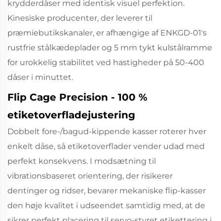
krydderdåser med identisk visuel perfektion.
Kinesiske producenter, der leverer til
præmiebutikskanaler, er afhængige af ENKGD-01's
rustfrie stålkædeplader og 5 mm tykt kulstålramme
for urokkelig stabilitet ved hastigheder på 50-400
dåser i minuttet.
Flip Cage Precision - 100 %
etiketoverfladejustering
Dobbelt fore-/bagud-kippende kasser roterer hver
enkelt dåse, så etiketoverflader vender udad med
perfekt konsekvens. I modsætning til
vibrationsbaseret orientering, der risikerer
dentinger og ridser, bevarer mekaniske flip-kasser
den høje kvalitet i udseendet samtidig med, at de
sikrer perfekt placering til servo-styret etikettering i