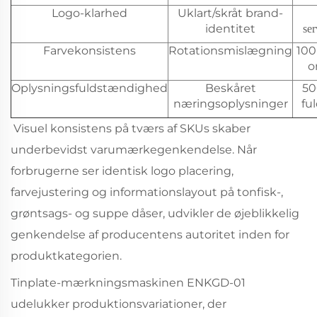
Logo-klarhed
Uklart/skråt brand-
identitet
ser
Farvekonsistens
Rotationsmislægning
100
o
Oplysningsfuldstændighed
Beskåret
50
næringsoplysninger
fu
Visuel konsistens på tværs af SKUs skaber
underbevidst varumærkegenkendelse. Når
forbrugerne ser identisk logo placering,
farvejustering og informationslayout på tonfisk-,
grøntsags- og suppe dåser, udvikler de øjeblikkelig
genkendelse af producentens autoritet inden for
produktkategorien.
Tinplate-mærkningsmaskinen ENKGD-01
udelukker produktionsvariationer, der