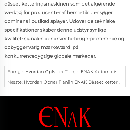
dåseetiketteringsmaskinen som det afgørende
værktøj for producenter af hermetik, der søger
dominans i butiksdisplayer. Udover de tekniske
specifikationer skaber denne udstyr synlige
kvalitetssignaler, der driver forbrugerpræference og
opbygger varig mærkeværdi på
konkurrencedygtige globale markeder.
Forrige:
Hvordan Opfylder Tianjin ENAK Automatisk Mærkningsmaskine Til Vandflasker Mærkningsbehovene For Forskellige Flasketyper?
Næste:
Hvordan Opnår Tianjin ENAK Dåseetiketteringsmaskine Høj Præcision Og Hastighed I Etiketteringen?