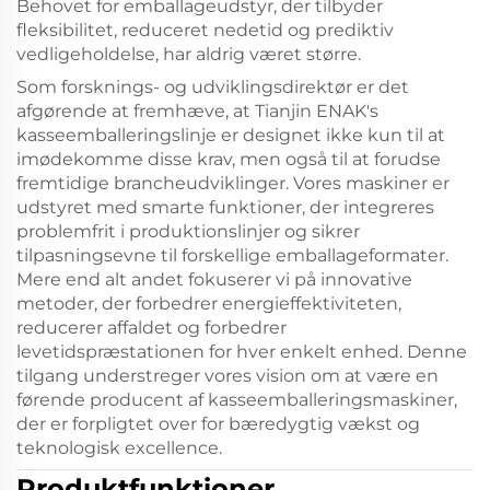
Behovet for emballageudstyr, der tilbyder
fleksibilitet, reduceret nedetid og prediktiv
vedligeholdelse, har aldrig været større.
Som forsknings- og udviklingsdirektør er det
afgørende at fremhæve, at Tianjin ENAK's
kasseemballeringslinje er designet ikke kun til at
imødekomme disse krav, men også til at forudse
fremtidige brancheudviklinger. Vores maskiner er
udstyret med smarte funktioner, der integreres
problemfrit i produktionslinjer og sikrer
tilpasningsevne til forskellige emballageformater.
Mere end alt andet fokuserer vi på innovative
metoder, der forbedrer energieffektiviteten,
reducerer affaldet og forbedrer
levetidspræstationen for hver enkelt enhed. Denne
tilgang understreger vores vision om at være en
førende producent af kasseemballeringsmaskiner,
der er forpligtet over for bæredygtig vækst og
teknologisk excellence.
Produktfunktioner