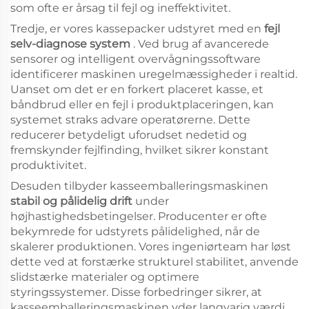
som ofte er årsag til fejl og ineffektivitet.
Tredje, er vores kassepacker udstyret med en
fejl
selv-diagnose system
. Ved brug af avancerede
sensorer og intelligent overvågningssoftware
identificerer maskinen uregelmæssigheder i realtid.
Uanset om det er en forkert placeret kasse, et
båndbrud eller en fejl i produktplaceringen, kan
systemet straks advare operatørerne. Dette
reducerer betydeligt uforudset nedetid og
fremskynder fejlfinding, hvilket sikrer konstant
produktivitet.
Desuden tilbyder kasseemballeringsmaskinen
stabil og pålidelig drift
under
højhastighedsbetingelser. Producenter er ofte
bekymrede for udstyrets pålidelighed, når de
skalerer produktionen. Vores ingeniørteam har løst
dette ved at forstærke strukturel stabilitet, anvende
slidstærke materialer og optimere
styringssystemer. Disse forbedringer sikrer, at
kasseemballeringsmaskinen yder langvarig værdi