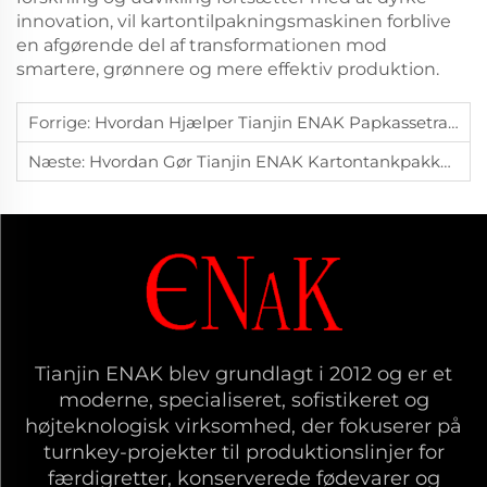
innovation, vil kartontilpakningsmaskinen forblive
en afgørende del af transformationen mod
smartere, grønnere og mere effektiv produktion.
Forrige:
Hvordan Hjælper Tianjin ENAK Papkassetransportør Pakkelinjer Med At Opnå Effektiv Automatisering?
Næste:
Hvordan Gør Tianjin ENAK Kartontankpakker Intelligent Opgradering Af Pakkelinjer?
Tianjin ENAK blev grundlagt i 2012 og er et
moderne, specialiseret, sofistikeret og
højteknologisk virksomhed, der fokuserer på
turnkey-projekter til produktionslinjer for
færdigretter, konserverede fødevarer og