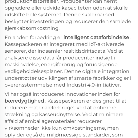
produktionsstørrelser. Producenter kan nemt
opgradere eller udvide kapaciteten uden at skulle
udskifte hele systemet. Denne skalerbarhed
beskytter investeringen og reducerer den samlede
ejerskabsomkostning.
En anden forbedring er
intelligent dataforbindelse
.
Kassepackeren er integreret med IoT-aktiverede
sensorer, der indsamler realtidsdriftsdata. Ved at
analysere disse data får producenter indsigt i
maskinydelse, energiforbrug og forudsigende
vedligeholdelsesplaner. Denne digitale integration
understøtter udviklingen af smarte fabrikker og er i
overensstemmelse med Industri 4.0-initiativer.
Vi har også introduceret innovationer inden for
bæredygtighed
. Kassepackeren er designet til at
reducere materialeforbruget ved at optimere
strækning og kasseudnyttelse. Ved at minimere
affald af emballagematerialer reducerer
virksomheder ikke kun omkostningerne, men
opfylder også de miljømæssige standarder, som