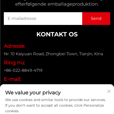
efterfølgende emballageproduktion.
KONTAKT OS
Adresse:
Nr. 10 Kaiyuan Road, Zhongbei Town, Tianjin, Kina
Ring nu:
+86-022-8849-4719
E-mail:
[email protected]
We value your privacy
We use cookies and similar tools to provide our services.
If you don't want to accept all cookies, click Personalize
Copyright © ENAK (Tianjin) Automation Equipment Co., Ltd.
cookies.
|
Privatlivspolitik