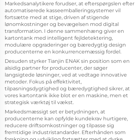
Markedsanalytikere forudser, at efterspørgslen efter
automatiserede kasseemballeringsystemer vil
fortsætte med at stige, driven af stigende
lønomkostninger og bevægelsen mod digital
transformation. I denne sammenhæng giver en
kartontank med intelligent fejldetektering,
modulære opgraderinger og bæredygtig design
producenterne en konkurrencemæssig fordel.
Desuden styrker Tianjin ENAK sin position som en
alsidig partner for producenter, der søger
langsigtede løsninger, ved at vedtage innovative
metoder. Fokus på effektivitet,
tilpasningsdygtighed og bæredygtighed sikrer, at
vores kartontank ikke blot er en maskine, men et
strategisk værktøj til vækst.
Markedsmæssigt set er betydningen, at
producenterne kan opfylde kundekrav hurtigere,
reducere driftsomkostninger og tilpasse sig
fremtidige industristandarder. Efterhånden som
forskning og udvikling fortsætter med at dyrke