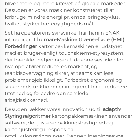
bliver mere og mere krævet på globale markeder.
Desuden er vores maskiner konstrueret til at
forbruge mindre energi pr. emballeringscyklus,
hvilket styrker bæredygtigheds mål.
Set fra operatorens synsvinkel har Tianjin ENAK
introduceret
human-Maskine Grænseflade (HMI)
Forbedringer
kartonpakkemaskinen er udstyret
med et brugervenligt touchskærm-styresystem,
der forenkler betjeningen. Uddannelsestiden for
nye operatører reduceres markant, og
realtidsovervågning sikrer, at teams kan løse
problemer øjeblikkeligt. Forbedret ergonomi og
sikkerhedsfunktioner er integreret for at reducere
træthed og forbedre den samlede
arbejdssikkerhed.
Desuden rækker vores innovation ud til
adaptiv
Styringsalgoritmer
kartonpakkemaskinen anvender
software, der justerer pakkingshastighed og
kartonjustering i respons på
produktionssvingninger. Denne tilpasningsevne