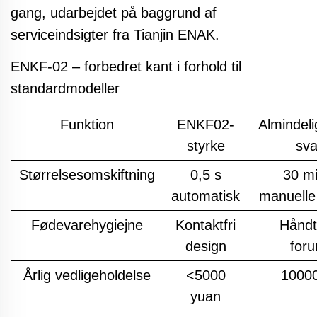
gang, udarbejdet på baggrund af
serviceindsigter fra Tianjin ENAK.
ENKF-02 – forbedret kant i forhold til
standardmodeller
Funktion
ENKF02-
Almindeli
styrke
sv
Størrelsesomskiftning
0,5 s
30 mi
automatisk
manuelle 
Fødevarehygiejne
Kontaktfri
Håndt
design
foru
Årlig vedligeholdelse
<5000
1000
yuan