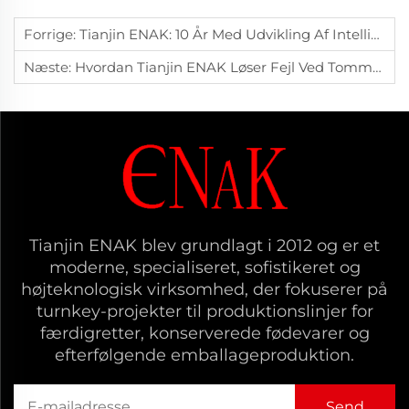
Forrige:
Tianjin ENAK: 10 År Med Udvikling Af Intelligente Kassepakker Til Globale Fødelinjer
Næste:
Hvordan Tianjin ENAK Løser Fejl Ved Tomme Pallestakke?
Tianjin ENAK blev grundlagt i 2012 og er et
moderne, specialiseret, sofistikeret og
højteknologisk virksomhed, der fokuserer på
turnkey-projekter til produktionslinjer for
færdigretter, konserverede fødevarer og
efterfølgende emballageproduktion.